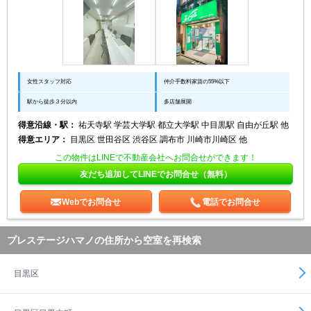
女性スタッフ対応
仲介手数料家賃の55%以下
駅から徒歩３分以内
多店舗展開
得意沿線・駅：
祐天寺駅 学芸大学駅 都立大学駅 中目黒駅 自由が丘駅 他
得意エリア：
目黒区 世田谷区 渋谷区 調布市 川崎市川崎区 他
この物件はLINEで不動産会社へお問合せができます！
友だち追加してLINEでお問合せ（無料）
Webでお問合せ
電話でお問合せ
プレステージハマノの住所から空室を再検索
目黒区