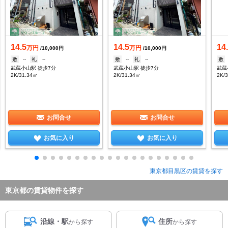
14.5
14.5
14
万円
万円
/10,000円
/10,000円
敷
--
礼
--
敷
--
礼
--
敷
武蔵小山駅 徒歩7分
武蔵小山駅 徒歩7分
武蔵
2K/31.34㎡
2K/31.34㎡
2K/
お問合せ
お問合せ
お気に入り
お気に入り
東京都目黒区の賃貸を探す
東京都の賃貸物件を探す
沿線・駅
住所
から探す
から探す