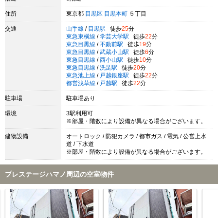
住所
東京都
目黒区
目黒本町
５丁目
交通
山手線
/
目黒駅
徒歩
25
分
東急東横線
/
学芸大学駅
徒歩
22
分
東急目黒線
/
不動前駅
徒歩
19
分
東急目黒線
/
武蔵小山駅
徒歩
6
分
東急目黒線
/
西小山駅
徒歩
10
分
東急目黒線
/
洗足駅
徒歩
20
分
東急池上線
/
戸越銀座駅
徒歩
22
分
都営浅草線
/
戸越駅
徒歩
22
分
駐車場
駐車場あり
環境
3駅利用可
※部屋・階数により設備が異なる場合がございます。
建物設備
オートロック / 防犯カメラ / 都市ガス / 電気 / 公営上水
道 / 下水道
※部屋・階数により設備が異なる場合がございます。
プレステージハマノ周辺の空室物件