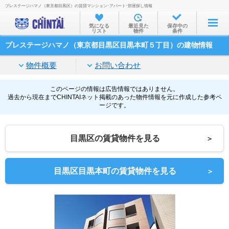
プレステージハマノ（東京都目黒区）の賃貸マンション･アパート･部屋探し情報
お部屋を探す
気になる
最近見た
保存中の
リスト
物件
条件
沿線・駅から
プレステージハマノ（東京都目黒区目黒本町５丁目）の建物情報
住所から
物件概要
お問い合わせ
家賃相場から
通勤通学時間から
このページの情報は広告情報ではありません。
過去から現在までCHINTAIネット掲載のあった物件情報を元に作成した参考ペ
ージです。
物件特集から
不動産会社から
目黒区の賃貸物件を見る
＞
TOP
目黒区目黒本町の賃貸物件を見る
＞