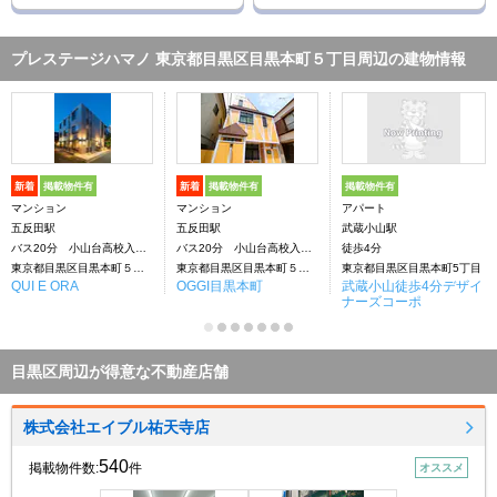
プレステージハマノ 東京都目黒区目黒本町５丁目周辺の建物情報
新着
掲載物件有
新着
掲載物件有
掲載物件有
マンション
マンション
アパート
五反田駅
五反田駅
武蔵小山駅
バス20分 小山台高校入口下車：停歩3分
バス20分 小山台高校入口下車：停歩4分
徒歩4分
東京都目黒区目黒本町５丁目
東京都目黒区目黒本町５丁目
東京都目黒区目黒本町5丁目
QUI E ORA
OGGI目黒本町
武蔵小山徒歩4分デザイ
ナーズコーポ
目黒区周辺が得意な不動産店舗
株式会社エイブル祐天寺店
540
掲載物件数:
件
オススメ