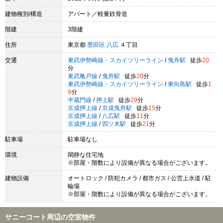
建物種別/構造
アパート／軽量鉄骨造
階建
3階建
住所
東京都
墨田区
八広
４丁目
交通
東武伊勢崎線・スカイツリーライン
/
曳舟駅
徒歩
20
分
東武亀戸線
/
曳舟駅
徒歩
20
分
東武伊勢崎線・スカイツリーライン
/
東向島駅
徒歩
1
9
分
半蔵門線
/
押上駅
徒歩
29
分
京成押上線
/
京成曳舟駅
徒歩
15
分
京成押上線
/
八広駅
徒歩
11
分
京成押上線
/
四ツ木駅
徒歩
21
分
駐車場
駐車場なし
環境
閑静な住宅地
※部屋・階数により設備が異なる場合がございます。
建物設備
オートロック / 防犯カメラ / 都市ガス / 公営上水道 / 駐
輪場
※部屋・階数により設備が異なる場合がございます。
サニーコート周辺の空室物件