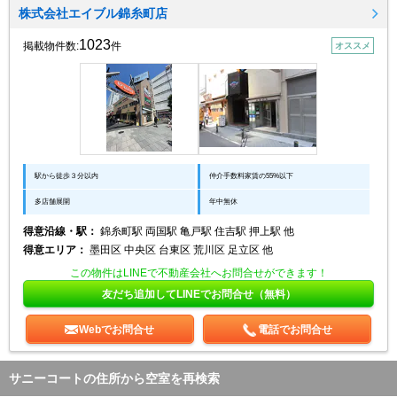
株式会社エイブル錦糸町店
1023
掲載物件数:
件
オススメ
駅から徒歩３分以内
仲介手数料家賃の55%以下
多店舗展開
年中無休
得意沿線・駅：
錦糸町駅 両国駅 亀戸駅 住吉駅 押上駅 他
得意エリア：
墨田区 中央区 台東区 荒川区 足立区 他
この物件はLINEで不動産会社へお問合せができます！
友だち追加してLINEでお問合せ（無料）
Webでお問合せ
電話でお問合せ
サニーコートの住所から空室を再検索