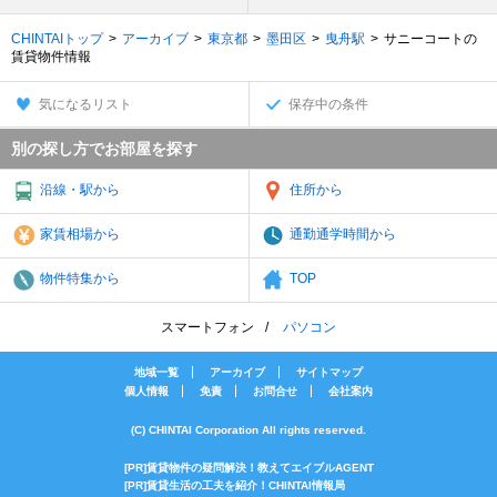
CHINTAIトップ
アーカイブ
東京都
墨田区
曳舟駅
サニーコートの
賃貸物件情報
気になるリスト
保存中の条件
別の探し方でお部屋を探す
沿線・駅から
住所から
家賃相場から
通勤通学時間から
物件特集から
TOP
スマートフォン
パソコン
地域一覧
アーカイブ
サイトマップ
個人情報
免責
お問合せ
会社案内
(C) CHINTAI Corporation All rights reserved.
[PR]賃貸物件の疑問解決！教えてエイブルAGENT
[PR]賃貸生活の工夫を紹介！CHINTAI情報局