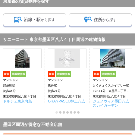
東京都の賃貸物件を探す
沿線・駅
住所
から探す
から探す
サニーコート 東京都墨田区八広４丁目周辺の建物情報
新着
掲載物件有
新着
掲載物件有
新着
掲載物件有
マンション
マンション
マンション
錦糸町駅
曳舟駅
とうきょうスカイツリー駅
徒歩46分
徒歩21分
バス14分 東墨田二丁目下車：停歩5分
東京都墨田区八広４丁目
東京都墨田区八広４丁目
東京都墨田区八広４丁目
ドルチェ東京向島
GRANPASEO押上八広
ジェノヴィア墨田八広
スカイガーデン
墨田区周辺が得意な不動産店舗