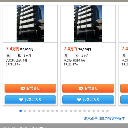
7.4
7.4
7.
万円
万円
/10,000円
/10,000円
敷
--
礼
1ヶ月
敷
--
礼
1ヶ月
敷
八広駅 徒歩11分
八広駅 徒歩11分
八広
1R/21.37㎡
1R/21.37㎡
1R/
お問合せ
お問合せ
お気に入り
お気に入り
東京都墨田区の賃貸を探す