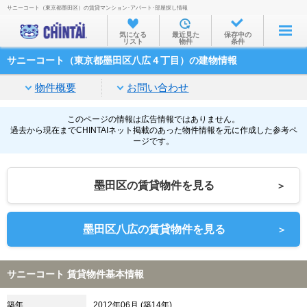
サニーコート（東京都墨田区）の賃貸マンション･アパート･部屋探し情報
お部屋を探す
気になる
最近見た
保存中の
リスト
物件
条件
沿線・駅から
サニーコート（東京都墨田区八広４丁目）の建物情報
住所から
物件概要
お問い合わせ
家賃相場から
通勤通学時間から
このページの情報は広告情報ではありません。
過去から現在までCHINTAIネット掲載のあった物件情報を元に作成した参考ペ
ージです。
物件特集から
不動産会社から
墨田区の賃貸物件を見る
＞
TOP
墨田区八広の賃貸物件を見る
＞
サニーコート 賃貸物件基本情報
築年
2012年06月 (築14年)