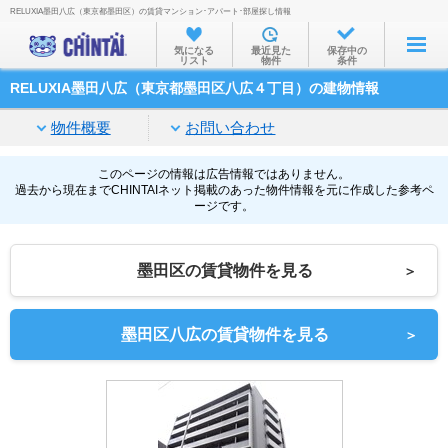
RELUXIA墨田八広（東京都墨田区）の賃貸マンション･アパート･部屋探し情報
お部屋を探す
気になる
最近見た
保存中の
リスト
物件
条件
沿線・駅から
RELUXIA墨田八広（東京都墨田区八広４丁目）の建物情報
住所から
物件概要
お問い合わせ
家賃相場から
通勤通学時間から
このページの情報は広告情報ではありません。
過去から現在までCHINTAIネット掲載のあった物件情報を元に作成した参考ペ
ージです。
物件特集から
不動産会社から
墨田区の賃貸物件を見る
＞
TOP
墨田区八広の賃貸物件を見る
＞