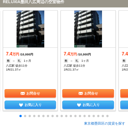
RELUXIA墨田八広周辺の空室物件
7.4
7.4
7.
万円
万円
/10,000円
/10,000円
敷
--
礼
1ヶ月
敷
--
礼
1ヶ月
敷
八広駅 徒歩11分
八広駅 徒歩11分
八広
1R/21.37㎡
1R/21.37㎡
1R/
お問合せ
お問合せ
お気に入り
お気に入り
東京都墨田区の賃貸を探す