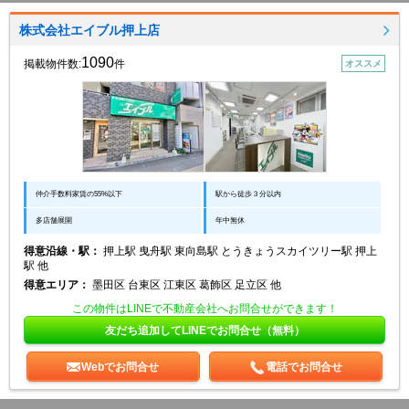
株式会社エイブル押上店
1090
掲載物件数:
件
オススメ
仲介手数料家賃の55%以下
駅から徒歩３分以内
多店舗展開
年中無休
得意沿線・駅：
押上駅 曳舟駅 東向島駅 とうきょうスカイツリー駅 押上
駅 他
得意エリア：
墨田区 台東区 江東区 葛飾区 足立区 他
この物件はLINEで不動産会社へお問合せができます！
友だち追加してLINEでお問合せ（無料）
Webでお問合せ
電話でお問合せ