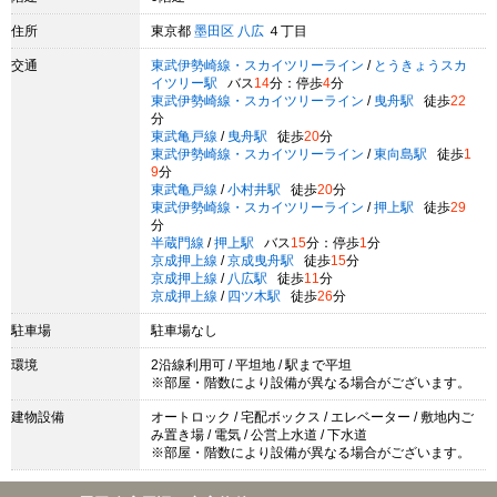
住所
東京都
墨田区
八広
４丁目
交通
東武伊勢崎線・スカイツリーライン
/
とうきょうスカ
イツリー駅
バス
14
分：停歩
4
分
東武伊勢崎線・スカイツリーライン
/
曳舟駅
徒歩
22
分
東武亀戸線
/
曳舟駅
徒歩
20
分
東武伊勢崎線・スカイツリーライン
/
東向島駅
徒歩
1
9
分
東武亀戸線
/
小村井駅
徒歩
20
分
東武伊勢崎線・スカイツリーライン
/
押上駅
徒歩
29
分
半蔵門線
/
押上駅
バス
15
分：停歩
1
分
京成押上線
/
京成曳舟駅
徒歩
15
分
京成押上線
/
八広駅
徒歩
11
分
京成押上線
/
四ツ木駅
徒歩
26
分
駐車場
駐車場なし
環境
2沿線利用可 / 平坦地 / 駅まで平坦
※部屋・階数により設備が異なる場合がございます。
建物設備
オートロック / 宅配ボックス / エレベーター / 敷地内ご
み置き場 / 電気 / 公営上水道 / 下水道
※部屋・階数により設備が異なる場合がございます。