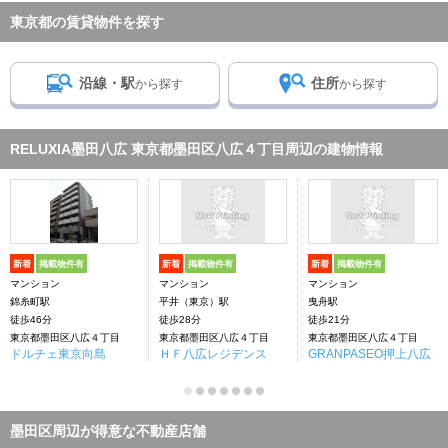
東京都の賃貸物件を探す
沿線・駅
住所
から探す
から探す
RELUXIA墨田八広 東京都墨田区八広４丁目周辺の建物情報
新着
掲載物件有
新着
掲載物件有
新着
掲載物件有
マンション
マンション
マンション
錦糸町駅
平井（東京）駅
曳舟駅
徒歩46分
徒歩28分
徒歩21分
東京都墨田区八広４丁目
東京都墨田区八広４丁目
東京都墨田区八広４丁目
ドルチェ東京向島
ＨＦ八広レジデンス
GRANPASEO押上八広
墨田区周辺が得意な不動産店舗