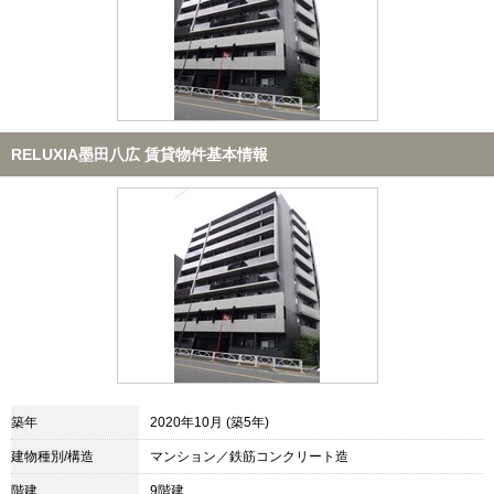
RELUXIA墨田八広 賃貸物件基本情報
築年
2020年10月 (築5年)
建物種別/構造
マンション／鉄筋コンクリート造
階建
9階建