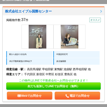
株式会社エイブル国際センター
37
掲載物件数:
件
オススメ
駅から徒歩３分以内
中国語対応可
仲介手数料家賃の55%以下
多店舗展開
得意沿線・駅：
高田馬場駅 早稲田駅 巣鴨駅 池袋駅 西早稲田駅 他
得意エリア：
千代田区 新宿区 中野区 杉並区 豊島区 他
この物件はLINEで不動産会社へお問合せができます！
友だち追加してLINEでお問合せ（無料）
Webでお問合せ
電話でお問合せ