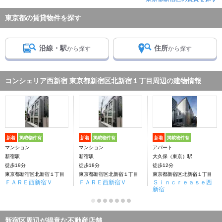
東京都の賃貸物件を探す
沿線・駅
住所
から探す
から探す
コンシェリア西新宿 東京都新宿区北新宿１丁目周辺の建物情報
新着
掲載物件有
新着
掲載物件有
新着
掲載物件有
マンション
マンション
アパート
新宿駅
新宿駅
大久保（東京）駅
徒歩19分
徒歩18分
徒歩12分
東京都新宿区北新宿１丁目
東京都新宿区北新宿１丁目
東京都新宿区北新宿１丁目
ＦＡＲＥ西新宿Ｖ
ＦＡＲＥ西新宿Ｖ
Ｓｉｎｃｒｅａｓｅ西
新宿
新宿区周辺が得意な不動産店舗