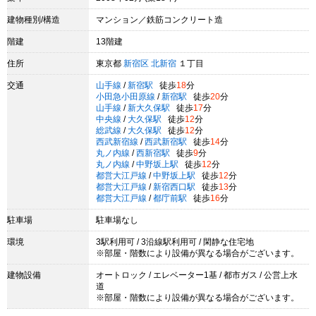
建物種別/構造
マンション／鉄筋コンクリート造
階建
13階建
住所
東京都
新宿区
北新宿
１丁目
交通
山手線
/
新宿駅
徒歩
18
分
小田急小田原線
/
新宿駅
徒歩
20
分
山手線
/
新大久保駅
徒歩
17
分
中央線
/
大久保駅
徒歩
12
分
総武線
/
大久保駅
徒歩
12
分
西武新宿線
/
西武新宿駅
徒歩
14
分
丸ノ内線
/
西新宿駅
徒歩
9
分
丸ノ内線
/
中野坂上駅
徒歩
12
分
都営大江戸線
/
中野坂上駅
徒歩
12
分
都営大江戸線
/
新宿西口駅
徒歩
13
分
都営大江戸線
/
都庁前駅
徒歩
16
分
駐車場
駐車場なし
環境
3駅利用可 / 3沿線駅利用可 / 閑静な住宅地
※部屋・階数により設備が異なる場合がございます。
建物設備
オートロック / エレベーター1基 / 都市ガス / 公営上水
道
※部屋・階数により設備が異なる場合がございます。