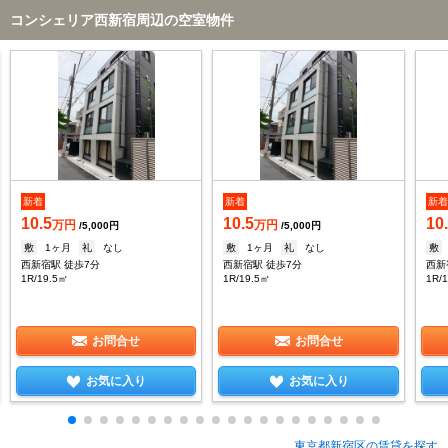
コンシェリア西新宿周辺の空室物件
新着
新着
新
10.5
10.5
10
万円
万円
/5,000円
/5,000円
敷
1ヶ月
礼
なし
敷
1ヶ月
礼
なし
敷
西新宿駅 徒歩7分
西新宿駅 徒歩7分
西新
1R/19.5㎡
1R/19.5㎡
1R/
お問合せ
お問合せ
お気に入り
お気に入り
東京都新宿区の賃貸を探す