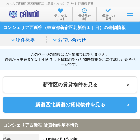
コンシェリア西新宿（東京都新宿区）の賃貸マンション･アパート･部屋探し情報
お部屋を探す
気になる
最近見た
保存中の
リスト
物件
条件
沿線・駅から
コンシェリア西新宿（東京都新宿区北新宿１丁目）の建物情報
住所から
物件概要
お問い合わせ
家賃相場から
通勤通学時間から
このページの情報は広告情報ではありません。
過去から現在までCHINTAIネット掲載のあった物件情報を元に作成した参考ペ
ージです。
物件特集から
不動産会社から
新宿区の賃貸物件を見る
＞
TOP
新宿区北新宿の賃貸物件を見る
＞
コンシェリア西新宿 賃貸物件基本情報
築年
2008年02月 (築18年)