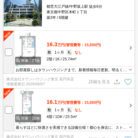
都営大江戸線/中野坂上駅 徒歩6分
東京都中野区本町１丁目
築3年
6階建
16.3
万円
(管理費等：15,000円)
敷
1ヶ月
礼
なし
2階
1K
25.74m²
画像：23枚
お部屋探しはタウンハウジングまで。新着情報毎日更新。明るく元
気なスタッフがお待ちしております。
株式会社タウンハウジング東京 高円寺店
詳細を見る
情報更新日
2026/08/07
16.1
万円
(管理費等：15,000円)
敷
1ヶ月
礼
なし
4階
1DK
25.5m²
画像：20枚
暮らすほどに快適さを実感できる設備仕様！都心を身近に、ストレ
スフリーな暮らしを楽しむ！住むほどに愛着が深まる暮らしやすい
株式会社タウンハウジング東京 高円寺店
街！！