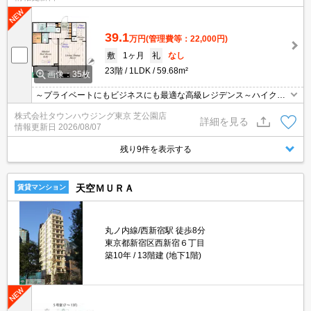
39.1
万円
(管理費等：22,000円)
敷
1ヶ月
礼
なし
23階
1LDK
59.68m²
画像：35枚
～プライベートにもビジネスにも最適な高級レジデンス～ハイクラ
スの快適性を求めるエグゼクティブに
株式会社タウンハウジング東京 芝公園店
詳細を見る
情報更新日
2026/08/07
残り9件を表示する
天空ＭＵＲＡ
賃貸マンション
丸ノ内線/西新宿駅 徒歩8分
東京都新宿区西新宿６丁目
築10年
13階建 (地下1階)