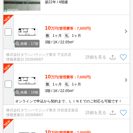
築22年
4階建
10
万円
(管理費等：7,000円)
敷
1ヶ月
礼
1ヶ月
3階
1K
22.05m²
画像：17枚
株式会社タウンハウジング東京 下北沢店
詳細を見る
情報更新日
2026/08/07
10
万円
(管理費等：7,000円)
敷
1ヶ月
礼
1ヶ月
3階
1K
22.05m²
画像：16枚
オンラインで申込から契約まで、ＬＩＮＥでのご対応も可能です！
株式会社タウンハウジング東京 渋谷道玄坂店
詳細を見る
情報更新日
2026/08/07
10
万円
(管理費等：7,000円)