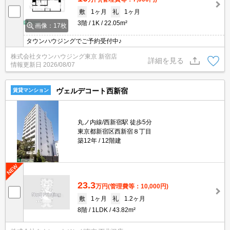
敷
1ヶ月
礼
1ヶ月
3階
1K
22.05m²
画像：17枚
タウンハウジングでご予約受付中♪
株式会社タウンハウジング東京 新宿店
詳細を見る
情報更新日
2026/08/07
ヴェルデコート西新宿
賃貸マンション
丸ノ内線/西新宿駅 徒歩5分
東京都新宿区西新宿８丁目
築12年
12階建
23.3
万円
(管理費等：10,000円)
敷
1ヶ月
礼
1.2ヶ月
8階
1LDK
43.82m²