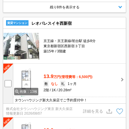
残り8件を表示する
レオパレスイキ西新宿
賃貸マンション
京王線・京王新線/初台駅 徒歩8分
東京都新宿区西新宿３丁目
築15年
3階建
13.9
万円
(管理費等：6,500円)
敷
なし
礼
1ヶ月
2階
1K
20.28m²
画像：13枚
タウンハウジング新大久保店でご予約受付中！
株式会社タウンハウジング東京 新大久保店
詳細を見る
情報更新日
2026/08/07