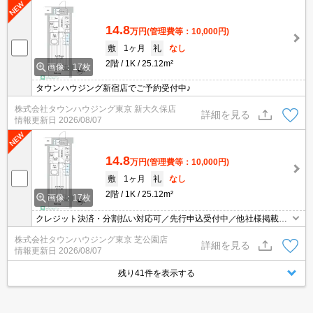
14.8
万円
(管理費等：10,000円)
敷
1ヶ月
礼
なし
2階
1K
25.12m²
画像：17枚
タウンハウジング新宿店でご予約受付中♪
株式会社タウンハウジング東京 新大久保店
詳細を見る
情報更新日
2026/08/07
14.8
万円
(管理費等：10,000円)
敷
1ヶ月
礼
なし
2階
1K
25.12m²
画像：17枚
クレジット決済・分割払い対応可／先行申込受付中／他社様掲載物
件もまとめてご案内可能／専任物件多数あり
株式会社タウンハウジング東京 芝公園店
詳細を見る
情報更新日
2026/08/07
残り41件を表示する