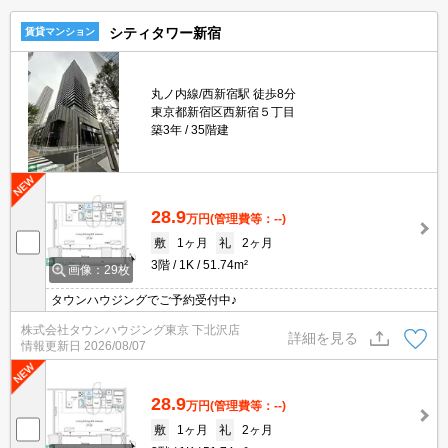
シティタワー新宿
賃貸マンション
丸ノ内線/西新宿駅 徒歩8分
東京都新宿区西新宿５丁目
築3年
35階建
28.9
万円
(管理費等：--)
敷
1ヶ月
礼
2ヶ月
3階
1K
51.74m²
画像：29枚
タウンハウジングでご予約受付中♪
株式会社タウンハウジング東京 下北沢店
詳細を見る
情報更新日
2026/08/07
28.9
万円
(管理費等：--)
敷
1ヶ月
礼
2ヶ月