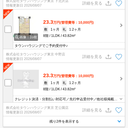
株式会社タウンハウジング東京 下北沢店
詳細を見る
情報更新日
2026/08/07
23.3
万円
(管理費等：10,000円)
敷
1ヶ月
礼
1.2ヶ月
8階
1LDK
43.82m²
画像：10枚
タウンハウジングでご予約受付中♪
株式会社タウンハウジング東京 中野店
詳細を見る
情報更新日
2026/08/07
23.3
万円
(管理費等：10,000円)
敷
1ヶ月
礼
1.2ヶ月
8階
1LDK
43.82m²
クレジット決済・分割払い対応可／先行申込受付中／他社様掲載物
件もまとめてご案内可能／専任物件多数あり
株式会社タウンハウジング東京 芝公園店
詳細を見る
情報更新日
2026/08/07
残り2件を表示する