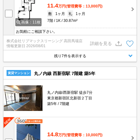
11.4
万円
(管理費等：13,000円)
敷
1ヶ月
礼
1ヶ月
7階
1K
30.87m²
画像：11枚
お気軽にご相談下さい。
株式会社リブマックスリーシング 高田馬場店
詳細を見る
情報更新日
2026/08/01
残り7件を表示する
丸ノ内線 西新宿駅 7階建 築5年
賃貸マンション
丸ノ内線/西新宿駅 徒歩7分
東京都新宿区北新宿２丁目
築5年
7階建
14.8
万円
(管理費等：10,000円)