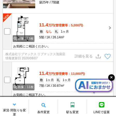
築25年
7階建
11.4
万円
(管理費等：5,000円)
敷
なし
礼
1ヶ月
5階
1K
26.14m²
画像：15枚
お気軽にご相談ください。
株式会社リブマックス リブマックス池袋店
詳細を見る
情報更新日
2026/08/07
11.4
万円
(管理費等：13,000円)
敷
1ヶ月
礼
1ヶ月
7階
1K
30.87m²
画像：11枚
お気軽にご相談下さい。
株式会社リブマックス リブマックス池袋店
詳細を見る
情報更新日
2026/08/01
家賃·間取りを変
条件変更
駅を変更
LINEで提案
更