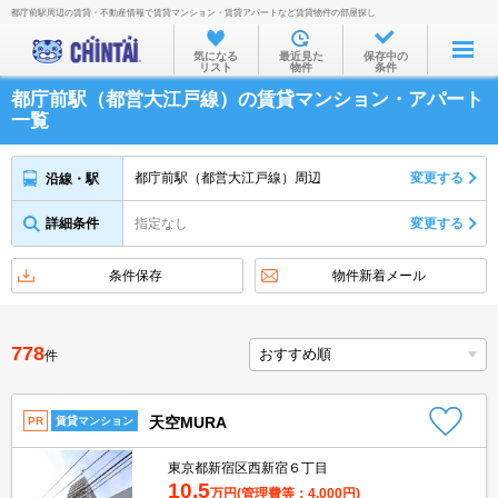
都庁前駅周辺の賃貸・不動産情報で賃貸マンション・賃貸アパートなど賃貸物件の部屋探し
お部屋を探す
気になる
最近見た
保存中の
リスト
物件
条件
沿線・駅から
都庁前駅（都営大江戸線）の賃貸マンション・アパート
住所から
一覧
家賃相場から
都庁前駅（都営大江戸線）周辺
変更する
沿線・駅
通勤通学時間から
詳細条件
指定なし
変更する
物件特集から
不動産会社から
条件保存
物件新着メール
TOP
778
件
天空MURA
PR
賃貸マンション
東京都新宿区西新宿６丁目
10.5
万円
(管理費等：4,000円)