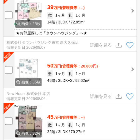
39
万円
(管理費等：--)
敷
1ヶ月
礼
1ヶ月
14階
3LDK
72.95m²
画像：25枚
★お部屋探しは「タウンハウジング」へ★
株式会社タウンハウジング東京 新大久保店
詳細を見る
情報更新日
2026/08/07
50
万円
(管理費等：20,000円)
敷
1ヶ月
礼
1ヶ月
49階
3LDK+S
92.62m²
画像：35枚
New House株式会社 本店
詳細を見る
情報更新日
2026/08/06
45
万円
(管理費等：--)
敷
1ヶ月
礼
1ヶ月
32階
3LDK
70.27m²
画像：32枚