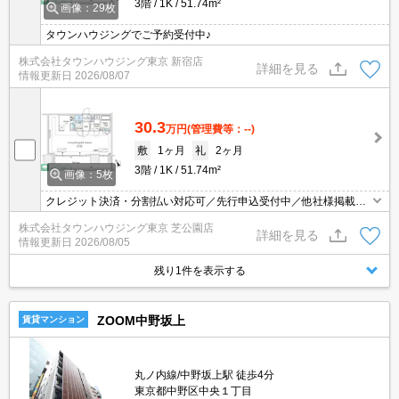
3階
1K
51.74m²
画像：29枚
タウンハウジングでご予約受付中♪
株式会社タウンハウジング東京 新宿店
詳細を見る
情報更新日
2026/08/07
30.3
万円
(管理費等：--)
敷
1ヶ月
礼
2ヶ月
3階
1K
51.74m²
画像：5枚
クレジット決済・分割払い対応可／先行申込受付中／他社様掲載物
件もまとめてご案内可能／専任物件多数あり
株式会社タウンハウジング東京 芝公園店
詳細を見る
情報更新日
2026/08/05
残り1件を表示する
ZOOM中野坂上
賃貸マンション
丸ノ内線/中野坂上駅 徒歩4分
東京都中野区中央１丁目