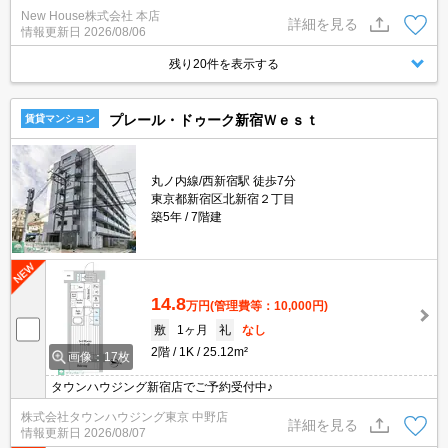
New House株式会社 本店
詳細を見る
情報更新日
2026/08/06
残り20件を表示する
プレール・ドゥーク新宿Ｗｅｓｔ
賃貸マンション
丸ノ内線/西新宿駅 徒歩7分
東京都新宿区北新宿２丁目
築5年
7階建
14.8
万円
(管理費等：10,000円)
敷
1ヶ月
礼
なし
2階
1K
25.12m²
画像：17枚
タウンハウジング新宿店でご予約受付中♪
株式会社タウンハウジング東京 中野店
詳細を見る
情報更新日
2026/08/07