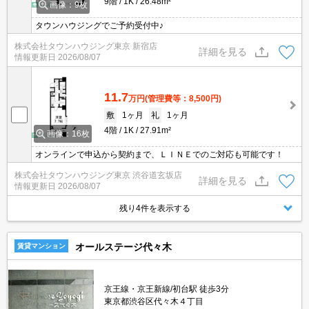
9階
1K
26.48m²
画像：9枚
タウンハウジングでご予約受付中♪
株式会社タウンハウジング東京 新宿店
詳細を見る
情報更新日
2026/08/07
11.7
万円
(管理費等：8,500円)
敷
1ヶ月
礼
1ヶ月
4階
1K
27.91m²
画像：16枚
オンラインで申込から契約まで、ＬＩＮＥでのご対応も可能です！
株式会社タウンハウジング東京 渋谷道玄坂店
詳細を見る
情報更新日
2026/08/07
残り4件を表示する
オールステージ代々木
賃貸マンション
京王線・京王新線/初台駅 徒歩3分
東京都渋谷区代々木４丁目