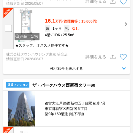
詳細を見る
情報更新日
2026/08/07
16.1
万円
(管理費等：15,000円)
敷
1ヶ月
礼
なし
4階
1DK
25.5m²
画像：17枚
★スタッフ、オススメ物件です★
株式会社タウンハウジング東京 荻窪店
詳細を見る
情報更新日
2026/08/07
残り35件を表示する
ザ・パークハウス西新宿タワー60
賃貸マンション
都営大江戸線/西新宿五丁目駅 徒歩7分
東京都新宿区西新宿５丁目
築9年
60階建 (地下2階)