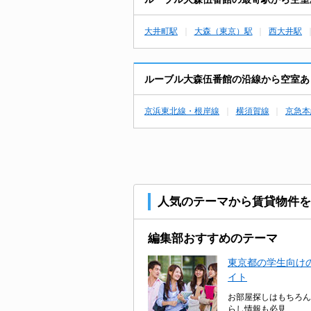
大井町駅
大森（東京）駅
西大井駅
ルーブル大森伍番館の沿線から空室あ
京浜東北線・根岸線
横須賀線
京急本
人気のテーマから賃貸物件を
編集部おすすめのテーマ
東京都の学生向けの
イト
お部屋探しはもちろん
らし情報も必見