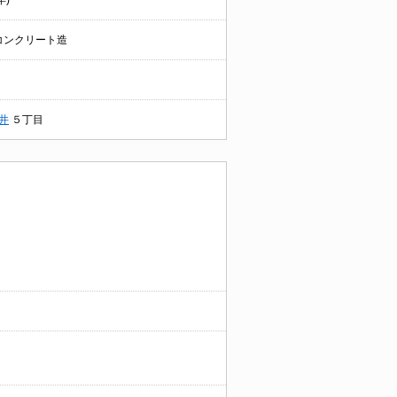
年)
コンクリート造
井
５丁目