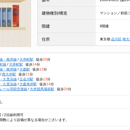
築年
2006年08月 (築20
建物種別/構造
マンション／鉄筋
階建
8階建
住所
東京都
品川区
南大
線・根岸線
/
大井町駅
徒歩
20
分
町線
/
大井町駅
徒歩
14
分
線・根岸線
/
大森駅
徒歩
13
分
/
西大井駅
徒歩
21
分
・久里浜線
/
立会川駅
徒歩
13
分
・久里浜線
/
大森海岸駅
徒歩
14
分
レール羽田空港線
/
大井競馬場前駅
徒歩
20
分
し
 / 2沿線利用可
階数により設備が異なる場合がございます。