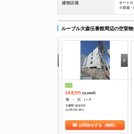
建物設備
オートロッ
※部屋・
ルーブル大森伍番館周辺の空室物
.3
定借
万円
/5,000円
14.8
1ヶ月
礼
1ヶ月
万円
/10,000円
森駅 徒歩9分
敷
--
礼
1ヶ月
/20.97㎡
大森駅 徒歩9分
1LDK/30.46㎡
お問合せする（無料）
お問合せする（無料）