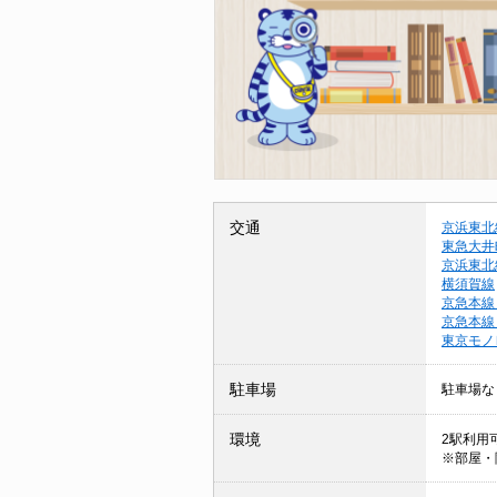
交通
京浜東北
東急大井
京浜東北
横須賀線
京急本線
京急本線
東京モノ
駐車場
駐車場な
環境
2駅利用可
※部屋・