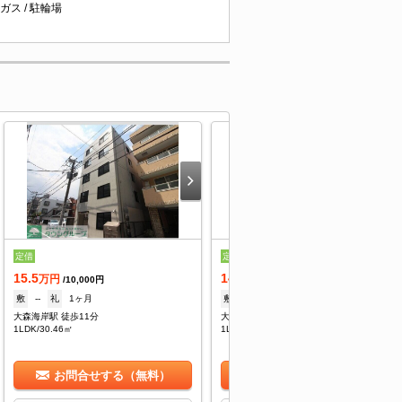
ガス / 駐輪場
定借
定借
15.5
14.8
万円
万円
/10,000円
/10,000円
敷
--
礼
1ヶ月
敷
--
礼
1ヶ月
大森海岸駅 徒歩11分
大森駅 徒歩9分
1LDK/30.46㎡
1LDK/30.46㎡
お問合せする（無料）
お問合せする（無料）