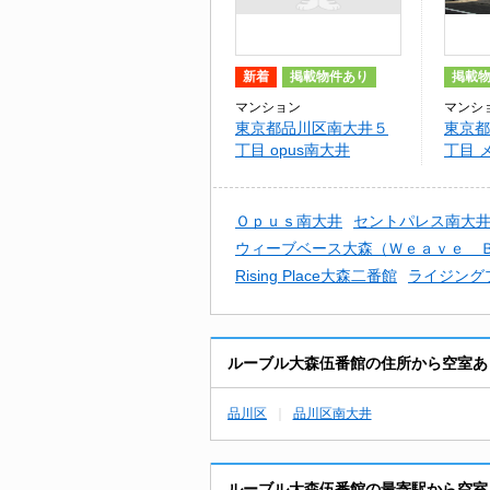
新着
掲載物件あり
掲載
マンション
マンシ
東京都品川区南大井５
東京都
丁目 opus南大井
丁目 
Ｏｐｕｓ南大井
セントパレス南大
ウィーブベース大森（Ｗｅａｖｅ 
Rising Place大森二番館
ライジング
ルーブル大森伍番館の住所から空室あ
品川区
品川区南大井
ルーブル大森伍番館の最寄駅から空室