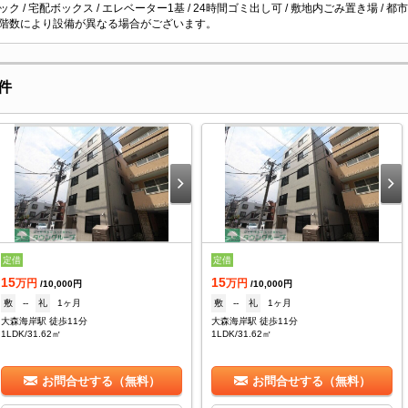
ク / 宅配ボックス / エレベーター1基 / 24時間ゴミ出し可 / 敷地内ごみ置き場 / 都市
階数により設備が異なる場合がございます。
件
定借
定借
15
15
万円
万円
/10,000円
/10,000円
敷
--
礼
1ヶ月
敷
--
礼
1ヶ月
大森海岸駅 徒歩11分
大森海岸駅 徒歩11分
1LDK/31.62㎡
1LDK/31.62㎡
お問合せする（無料）
お問合せする（無料）