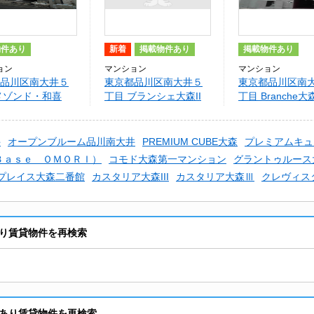
物件あり
新着
掲載物件あり
掲載物件あり
ョン
マンション
マンション
品川区南大井５
東京都品川区南大井５
東京都品川区南
メゾンド・和喜
丁目 ブランシェ大森II
丁目 Branche大
井
オープンブルーム品川南大井
PREMIUM CUBE大森
プレミアムキュ
Ｂａｓｅ ＯＭＯＲＩ）
コモド大森第一マンション
グラントゥルース
プレイス大森二番館
カスタリア大森III
カスタリア大森Ⅲ
クレヴィス
り賃貸物件を再検索
あり賃貸物件を再検索