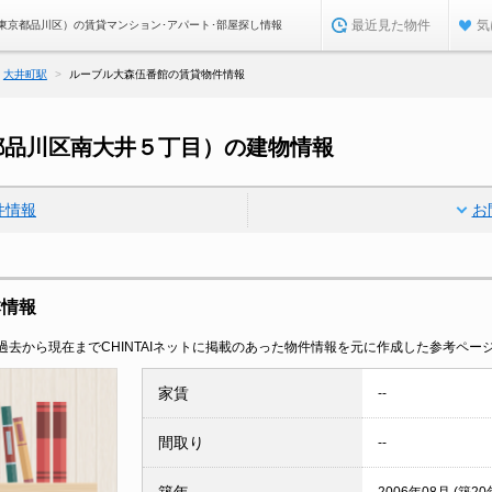
最近見た物件
気
東京都品川区）の賃貸マンション･アパート･部屋探し情報
大井町駅
ルーブル大森伍番館の賃貸物件情報
都品川区南大井５丁目）の建物情報
件情報
お
本情報
去から現在までCHINTAIネットに掲載のあった物件情報を元に作成した参考ペー
家賃
--
間取り
--