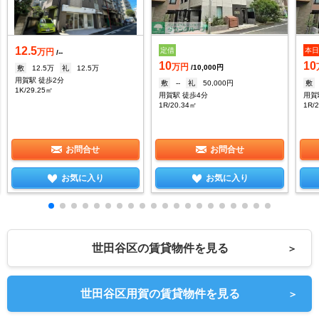
12.5
定借
本
万円
/--
10
10
万円
/10,000円
敷
12.5万
礼
12.5万
用賀駅 徒歩2分
敷
--
礼
50,000円
敷
1K/29.25㎡
用賀駅 徒歩4分
用賀
1R/20.34㎡
1R/
お問合せ
お問合せ
お気に入り
お気に入り
世田谷区の賃貸物件を見る
＞
世田谷区用賀の賃貸物件を見る
＞