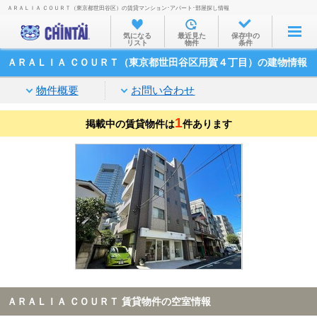
ＡＲＡＬＩＡ ＣＯＵＲＴ（東京都世田谷区）の賃貸マンション･アパート･部屋探し情報
お部屋を探す
気になる
最近見た
保存中の
リスト
物件
条件
沿線・駅から
ＡＲＡＬＩＡ ＣＯＵＲＴ（東京都世田谷区用賀４丁目）の建物情報
住所から
物件概要
お問い合わせ
家賃相場から
1
掲載中の賃貸物件は
通勤通学時間から
件あります
物件特集から
不動産会社から
TOP
ＡＲＡＬＩＡ ＣＯＵＲＴ 賃貸物件の空室情報