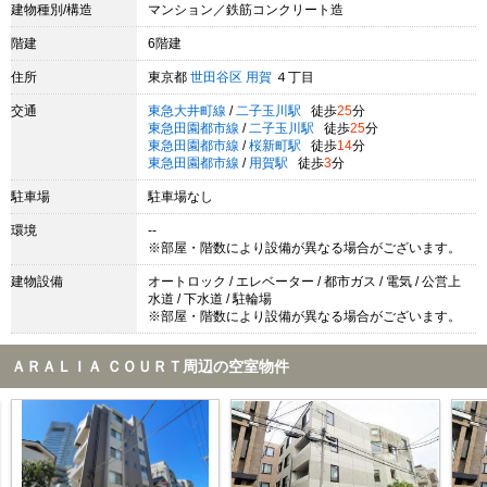
建物種別/構造
マンション／鉄筋コンクリート造
階建
6階建
住所
東京都
世田谷区
用賀
４丁目
交通
東急大井町線
/
二子玉川駅
徒歩
25
分
東急田園都市線
/
二子玉川駅
徒歩
25
分
東急田園都市線
/
桜新町駅
徒歩
14
分
東急田園都市線
/
用賀駅
徒歩
3
分
駐車場
駐車場なし
環境
--
※部屋・階数により設備が異なる場合がございます。
建物設備
オートロック / エレベーター / 都市ガス / 電気 / 公営上
水道 / 下水道 / 駐輪場
※部屋・階数により設備が異なる場合がございます。
ＡＲＡＬＩＡ ＣＯＵＲＴ周辺の空室物件