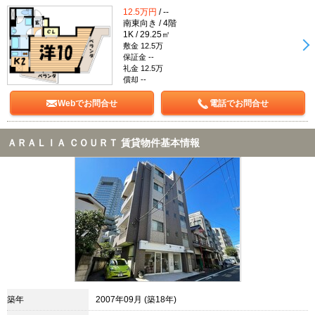
12.5万円
/ --
南東向き / 4階
1K / 29.25㎡
敷金 12.5万
保証金 --
礼金 12.5万
償却 --
Webでお問合せ
電話でお問合せ
ＡＲＡＬＩＡ ＣＯＵＲＴ 賃貸物件基本情報
築年
2007年09月 (築18年)