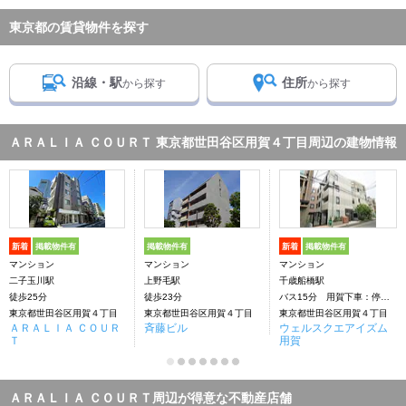
東京都の賃貸物件を探す
沿線・駅
住所
から探す
から探す
ＡＲＡＬＩＡ ＣＯＵＲＴ 東京都世田谷区用賀４丁目周辺の建物情報
新着
掲載物件有
掲載物件有
新着
掲載物件有
マンション
マンション
マンション
二子玉川駅
上野毛駅
千歳船橋駅
徒歩25分
徒歩23分
バス15分 用賀下車：停歩4分
東京都世田谷区用賀４丁目
東京都世田谷区用賀４丁目
東京都世田谷区用賀４丁目
ＡＲＡＬＩＡ ＣＯＵＲ
斉藤ビル
ウェルスクエアイズム
Ｔ
用賀
ＡＲＡＬＩＡ ＣＯＵＲＴ周辺が得意な不動産店舗