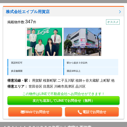
株式会社エイブル用賀店
347
掲載物件数:
件
オススメ
英語対応可
駅から徒歩３分以内
多店舗展開
開店10年以上
得意沿線・駅：
用賀駅 桜新町駅 二子玉川駅 祖師ヶ谷大蔵駅 上町駅 他
得意エリア：
世田谷区 目黒区 川崎市高津区 品川区
この物件はLINEで不動産会社へお問合せができます！
友だち追加してLINEでお問合せ（無料）
Webでお問合せ
電話でお問合せ