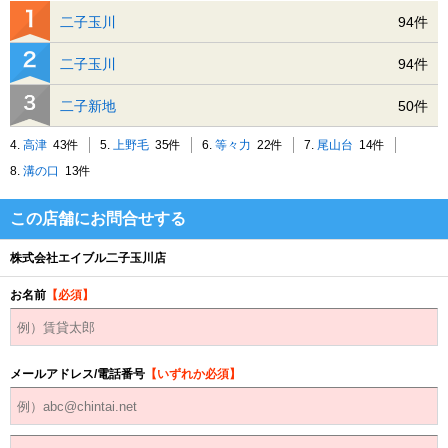
二子玉川
94件
二子玉川
94件
二子新地
50件
4.
高津
43件
5.
上野毛
35件
6.
等々力
22件
7.
尾山台
14件
8.
溝の口
13件
この店舗にお問合せする
株式会社エイブル二子玉川店
お名前
【必須】
メールアドレス/電話番号
【いずれか必須】