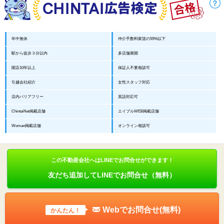
年中無休
仲介手数料家賃の55%以下
駅から徒歩３分以内
多店舗展開
開店10年以上
保証人不要相談可
引越会社紹介
女性スタッフ対応
店内バリアフリー
英語対応可
ChintaiNet掲載店舗
エイブルWEB掲載店舗
Woman掲載店舗
オンライン相談可
この不動産会社へはLINEでお問合せができます！
友だち追加してLINEでお問合せ（無料）
Webでお問合せ(無料)
かんたん！