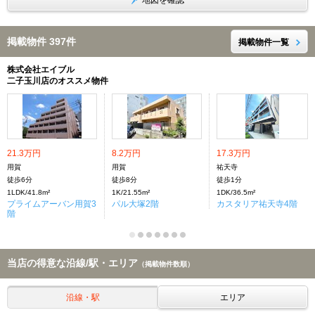
地図を確認
掲載物件 397件
掲載物件一覧
株式会社エイブル
二子玉川店のオススメ物件
21.3万円
8.2万円
17.3万円
用賀
用賀
祐天寺
徒歩6分
徒歩8分
徒歩1分
1LDK/41.8m²
1K/21.55m²
1DK/36.5m²
プライムアーバン用賀3
パル大塚2階
カスタリア祐天寺4階
階
当店の得意な沿線/駅・エリア
（掲載物件数順）
沿線・駅
エリア