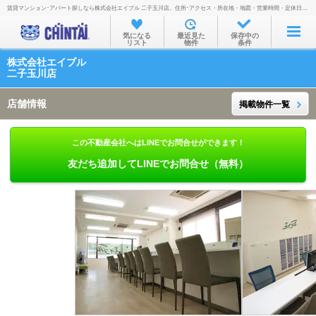
賃貸マンション･アパート探しなら株式会社エイブル 二子玉川店。住所･アクセス・所在地・地図・営業時間・定休日・電話番号などを掲載。
お部屋を探す
気になる
最近見た
保存中の
リスト
物件
条件
沿線・駅から
株式会社エイブル
住所から
二子玉川店
家賃相場から
店舗情報
掲載物件一覧
通勤通学時間から
この不動産会社へはLINEでお問合せができます！
物件特集から
友だち追加してLINEでお問合せ（無料）
不動産会社から
TOP