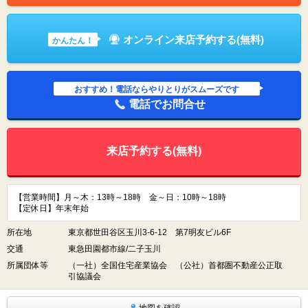
オンライン来店予約する(無料)
かんたん！
おすすめ！電話ならやりとりがスムーズです
電話でお問合せ
来店予約する(無料)
【営業時間】月～木：13時～18時 金～日：10時～18時
【定休日】年末年始
所在地
東京都世田谷区玉川3-6-12 第7明友ビル6F
交通
東急田園都市線/二子玉川
所属団体等
（一社）全国住宅産業協会 （公社）首都圏不動産公正取
引協議会