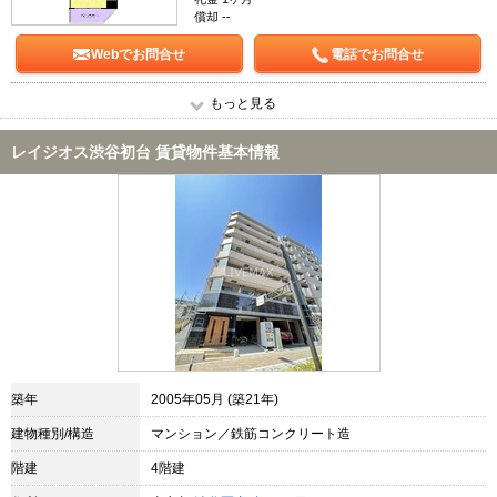
償却 --
Webでお問合せ
電話でお問合せ
もっと見る
レイジオス渋谷初台 賃貸物件基本情報
築年
2005年05月 (築21年)
建物種別/構造
マンション／鉄筋コンクリート造
階建
4階建