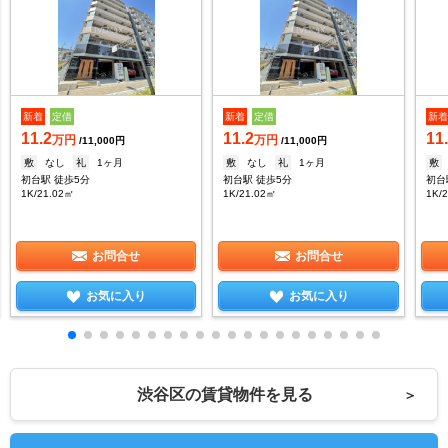
新着
定借
新着
定借
新
11.2
11.2
11
万円
万円
/11,000円
/11,000円
敷
なし
礼
1ヶ月
敷
なし
礼
1ヶ月
敷
初台駅 徒歩5分
初台駅 徒歩5分
初台
1K/21.02㎡
1K/21.02㎡
1K/
お問合せ
お問合せ
お気に入り
お気に入り
渋谷区の賃貸物件を見る
＞