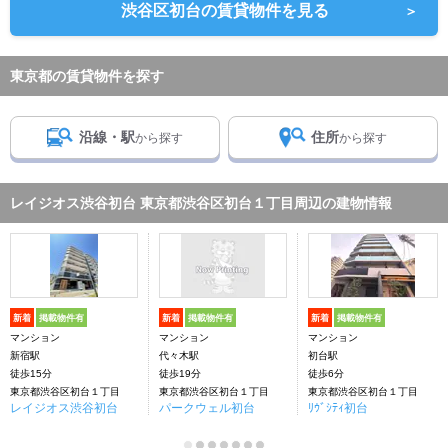
渋谷区初台の賃貸物件を見る
＞
東京都の賃貸物件を探す
沿線・駅
住所
から探す
から探す
レイジオス渋谷初台 東京都渋谷区初台１丁目周辺の建物情報
新着
掲載物件有
新着
掲載物件有
新着
掲載物件有
マンション
マンション
マンション
新宿駅
代々木駅
初台駅
徒歩15分
徒歩19分
徒歩6分
東京都渋谷区初台１丁目
東京都渋谷区初台１丁目
東京都渋谷区初台１丁目
レイジオス渋谷初台
パークウェル初台
ﾘｳﾞｼﾃｨ初台