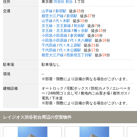
住所
東京都
渋谷区
初台
１丁目
交通
山手線
/
新宿駅
徒歩
15
分
都営大江戸線
/
新宿駅
徒歩
27
分
山手線
/
代々木駅
徒歩
15
分
京王線・京王新線
/
初台駅
徒歩
7
分
京王線・京王新線
/
幡ヶ谷駅
徒歩
15
分
小田急小田原線
/
参宮橋駅
徒歩
10
分
小田急小田原線
/
代々木八幡駅
徒歩
16
分
千代田線
/
代々木上原駅
徒歩
21
分
千代田線
/
代々木公園駅
徒歩
17
分
都営大江戸線
/
西新宿五丁目駅
徒歩
19
分
駐車場
駐車場なし
環境
--
※部屋・階数により設備が異なる場合がございます。
建物設備
オートロック / 宅配ボックス / 防犯カメラ / エレベータ
ー / 24時間ゴミ出し可 / 敷地内ごみ置き場 / 都市ガス /
電気 / 下水道
※部屋・階数により設備が異なる場合がございます。
レイジオス渋谷初台周辺の空室物件