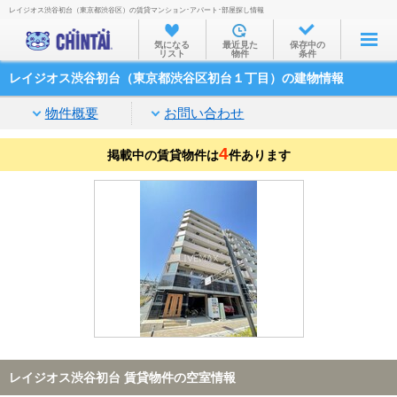
レイジオス渋谷初台（東京都渋谷区）の賃貸マンション･アパート･部屋探し情報
お部屋を探す
気になる
最近見た
保存中の
リスト
物件
条件
沿線・駅から
レイジオス渋谷初台（東京都渋谷区初台１丁目）の建物情報
住所から
物件概要
お問い合わせ
家賃相場から
4
掲載中の賃貸物件は
通勤通学時間から
件あります
物件特集から
不動産会社から
TOP
レイジオス渋谷初台 賃貸物件の空室情報