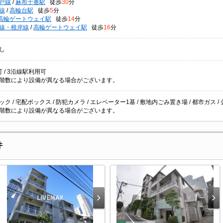
戸線
/
麻布十番駅
徒歩
30
分
線
/
高輪台駅
徒歩
5
分
高輪ゲートウェイ駅
徒歩
14
分
線・根岸線
/
高輪ゲートウェイ駅
徒歩
16
分
し
 / 3沿線駅利用可
階数により設備が異なる場合がございます。
ク / 宅配ボックス / 防犯カメラ / エレベーター1基 / 敷地内ごみ置き場 / 都市ガス /
階数により設備が異なる場合がございます。
件