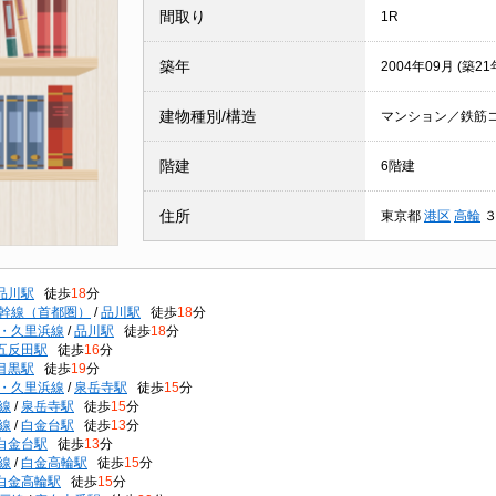
間取り
1R
築年
2004年09月 (築21
建物種別/構造
マンション／鉄筋
階建
6階建
住所
東京都
港区
高輪
品川駅
徒歩
18
分
幹線（首都圏）
/
品川駅
徒歩
18
分
・久里浜線
/
品川駅
徒歩
18
分
五反田駅
徒歩
16
分
目黒駅
徒歩
19
分
・久里浜線
/
泉岳寺駅
徒歩
15
分
線
/
泉岳寺駅
徒歩
15
分
線
/
白金台駅
徒歩
13
分
白金台駅
徒歩
13
分
線
/
白金高輪駅
徒歩
15
分
白金高輪駅
徒歩
15
分