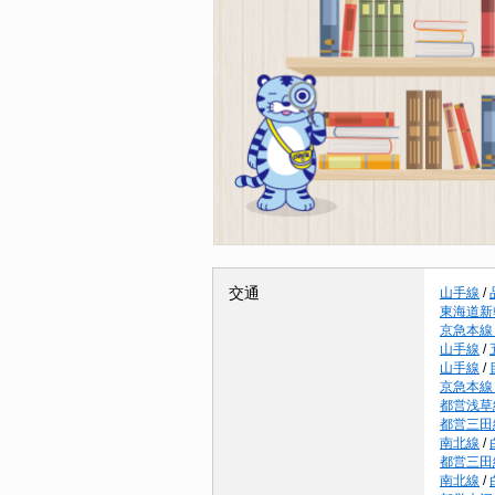
交通
山手線
/
東海道新
京急本線
山手線
/
山手線
/
京急本線
都営浅草
都営三田
南北線
/
都営三田
南北線
/