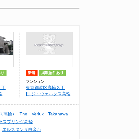
あり
新着
掲載物件あり
マンション
３丁
東京都港区高輪３丁
輪
目 ジ・ウェルクス高輪
（The Verlux
Takanawa）
ルクス高輪）
The Verlux Takanawa
ラスプリング高輪
エルスタンザ白金台