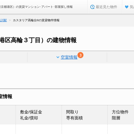
最近見た物件
気
東京都港区）の賃貸マンション･アパート･部屋探し情報
品川駅
カスタリア高輪台IIの賃貸物件情報
都港区高輪３丁目）の建物情報
3
空室情報
室情報
敷金/保証金
間取り
方位物件
礼金/償却
専有面積
階層