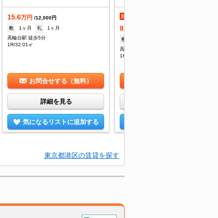
15.6
新着
万円
/12,000円
8.7
敷
1ヶ月
礼
1ヶ月
万円
/3,000円
高輪台駅 徒歩5分
敷
1ヶ月
礼
1ヶ月
1R/32.01㎡
高輪台駅 徒歩4分
1K/20.32㎡
お問合せする（無料）
お問合せする（無料）
詳細を見る
詳細を見る
気になるリストに追加する
気になるリストに追加する
東京都港区の賃貸を探す