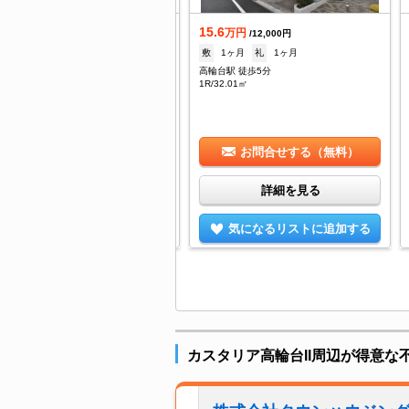
15.6
借
万円
/12,000円
5.9
敷
1ヶ月
礼
1ヶ月
万円
/--
高輪台駅 徒歩5分
1ヶ月
礼
1ヶ月
1R/32.01㎡
輪台駅 徒歩5分
DK/42.93㎡
お問合せする（無料）
お問合せする（無料）
詳細を見る
詳細を見る
気になるリストに追加する
気になるリストに追加する
カスタリア高輪台II周辺が得意な