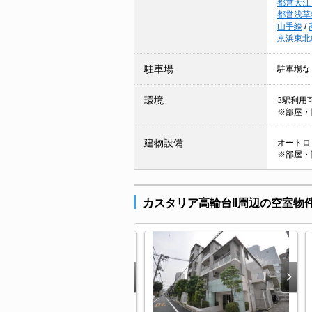
都営大江
都営浅草
山手線
/
京浜東北
駐車場
駐車場な
環境
3駅利用可
※部屋・
建物設備
オートロッ
※部屋・
カスタリア高輪台II周辺の空室物