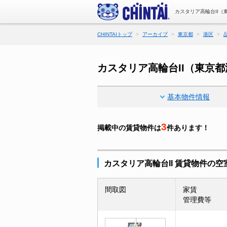
カスタリア高輪台II（
CHINTAIトップ
アーカイブ
東京都
港区
カスタリア高輪台II（東京
基本物件情報
3
掲載中の賃貸物件は
件あります！
カスタリア高輪台II 賃貸物件の空
間取図
家賃
管理費等