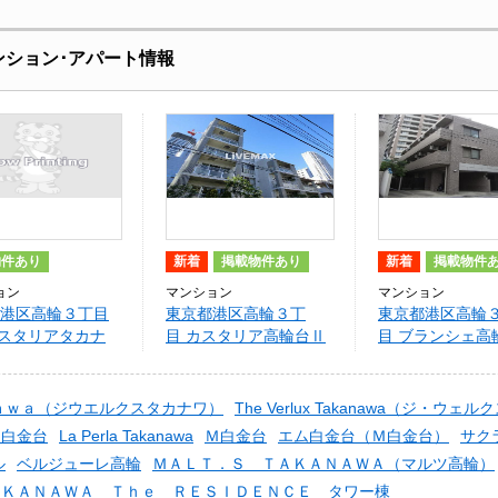
ンション･アパート情報
物件あり
新着
掲載物件あり
新着
掲載物件
ョン
マンション
マンション
港区高輪３丁目
東京都港区高輪３丁
東京都港区高輪
 カスタリアタカナ
目 カスタリア高輪台Ⅱ
目 ブランシェ高
ツー
ａｗａ（ジウエルクスタカナワ）
The Verlux Takanawa（ジ・ウェ
ー白金台
La Perla Takanawa
Ｍ白金台
エム白金台（Ｍ白金台）
サク
ル
ベルジューレ高輪
ＭＡＬＴ．Ｓ ＴＡＫＡＮＡＷＡ（マルツ高輪）
ＡＫＡＮＡＷＡ Ｔｈｅ ＲＥＳＩＤＥＮＣＥ タワー棟