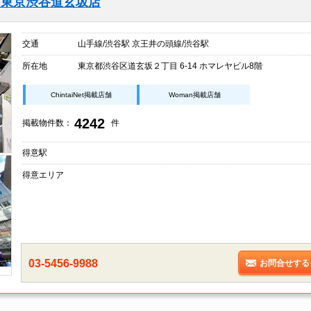
グ東京渋谷道玄坂店
交通
山手線/渋谷駅 京王井の頭線/渋谷駅
所在地
東京都渋谷区道玄坂２丁目 6-14 ホマレヤビル8階
ChintaiNet掲載店舗
Woman掲載店舗
4242
掲載物件数：
件
得意駅
得意エリア
03-5456-9988
お問合せする