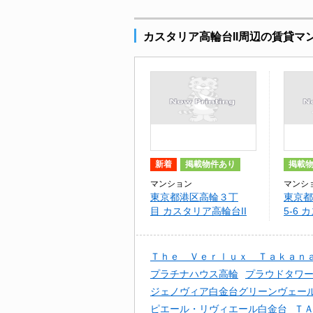
カスタリア高輪台II周辺の賃貸マ
新着
掲載物件あり
掲載
マンション
マンシ
東京都港区高輪３丁
東京都
目 カスタリア高輪台II
5-6
ワダイ
Ｔｈｅ Ｖｅｒｌｕｘ Ｔａｋａｎ
プラチナハウス高輪
プラウドタワ
ジェノヴィア白金台グリーンヴェー
ピエール・リヴィエール白金台
Ｔ