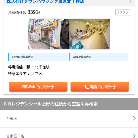
株式会社タウンハウジング東京北千住店
3391
掲載物件数:
件
オススメ
ChintaiNet掲載店舗
Woman掲載店舗
得意沿線・駅：
北千住駅
得意エリア：
足立区
Webでお問合せ
電話でお問合せ
ＣＱレジデンシャル上野の住所から空室を再検索
台東区
台東区下谷