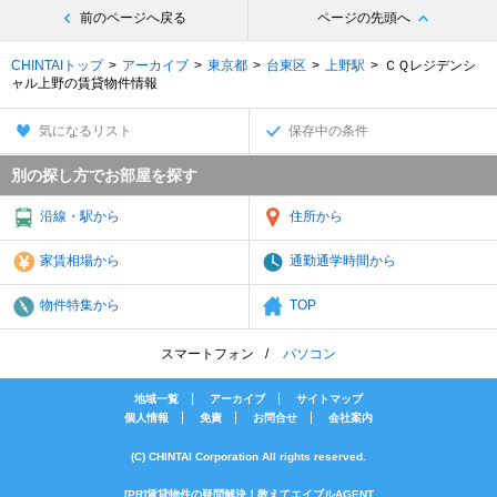
前のページへ戻る
ページの先頭へ
CHINTAIトップ
アーカイブ
東京都
台東区
上野駅
ＣＱレジデンシ
ャル上野の賃貸物件情報
気になるリスト
保存中の条件
別の探し方でお部屋を探す
沿線・駅から
住所から
家賃相場から
通勤通学時間から
物件特集から
TOP
スマートフォン
パソコン
地域一覧
アーカイブ
サイトマップ
個人情報
免責
お問合せ
会社案内
(C) CHINTAI Corporation All rights reserved.
[PR]賃貸物件の疑問解決！教えてエイブルAGENT