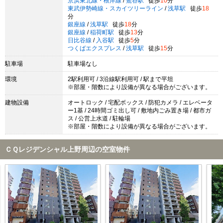
京浜東北線・根岸線
/
鶯谷駅
徒歩
10
分
東武伊勢崎線・スカイツリーライン
/
浅草駅
徒歩
18
分
銀座線
/
浅草駅
徒歩
18
分
銀座線
/
稲荷町駅
徒歩
13
分
日比谷線
/
入谷駅
徒歩
5
分
つくばエクスプレス
/
浅草駅
徒歩
15
分
駐車場
駐車場なし
環境
2駅利用可 / 3沿線駅利用可 / 駅まで平坦
※部屋・階数により設備が異なる場合がございます。
建物設備
オートロック / 宅配ボックス / 防犯カメラ / エレベータ
ー1基 / 24時間ゴミ出し可 / 敷地内ごみ置き場 / 都市ガ
ス / 公営上水道 / 駐輪場
※部屋・階数により設備が異なる場合がございます。
ＣＱレジデンシャル上野周辺の空室物件