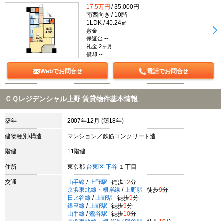
17.5万円
/ 35,000円
南西向き / 10階
1LDK / 40.24㎡
敷金 --
保証金 --
礼金 2ヶ月
償却 --
Webでお問合せ
電話でお問合せ
ＣＱレジデンシャル上野 賃貸物件基本情報
築年
2007年12月 (築18年)
建物種別/構造
マンション／鉄筋コンクリート造
階建
11階建
住所
東京都
台東区
下谷
１丁目
交通
山手線
/
上野駅
徒歩
12
分
京浜東北線・根岸線
/
上野駅
徒歩
9
分
日比谷線
/
上野駅
徒歩
9
分
銀座線
/
上野駅
徒歩
9
分
山手線
/
鶯谷駅
徒歩
10
分