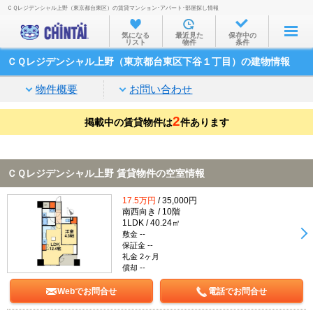
ＣＱレジデンシャル上野（東京都台東区）の賃貸マンション･アパート･部屋探し情報
お部屋を探す
気になる
最近見た
保存中の
リスト
物件
条件
沿線・駅から
ＣＱレジデンシャル上野（東京都台東区下谷１丁目）の建物情報
住所から
物件概要
お問い合わせ
家賃相場から
2
掲載中の賃貸物件は
通勤通学時間から
件あります
物件特集から
ＣＱレジデンシャル上野 賃貸物件の空室情報
不動産会社から
17.5万円
/ 35,000円
TOP
南西向き / 10階
1LDK / 40.24㎡
敷金 --
保証金 --
礼金 2ヶ月
償却 --
Webでお問合せ
電話でお問合せ