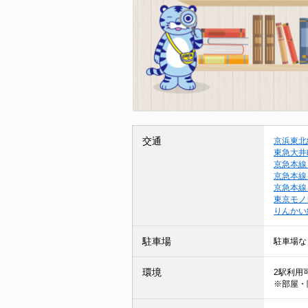
交通
京浜東北
東急大井
京急本線
京急本線
京急本線
東京モノ
りんかい
駐車場
駐車場な
環境
2駅利用可
※部屋・