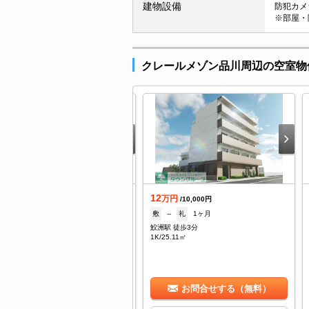
建物設備
防犯カメラ
※部屋・
クレールメゾン品川周辺の空室物
12
着
万円
/10,000円
.3
敷
--
礼
1ヶ月
万円
/3,000円
鮫洲駅 徒歩3分
1ヶ月
礼
1ヶ月
1K/25.11㎡
井町駅 徒歩10分
/27.73㎡
お問合せする（無料）
お問合せする（無料）