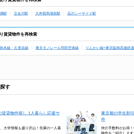
洲駅
立会川駅
大井競馬場前駅
品川シーサイド駅
り賃貸物件を再検索
急本線・久里浜線
東京モノレール羽田空港線
りんかい線<東京臨海高速鉄道
探す
賃貸物件探し 1人暮らし応援サ
東京都の学生割
件
、大学情報も盛り沢山！先輩の一人暮
仲介手数料がお得！
物件をご紹介します