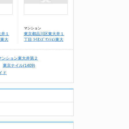
マンション
大井１
東京都品川区東大井１
ｮﾝ東大
丁目 ﾗｲｵﾝｽﾞﾏﾝｼｮﾝ東大
井第2(208)
マンション東大井第２
東京ナイル(1409)
イド