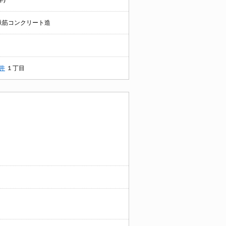
年)
鉄筋コンクリート造
井
１丁目