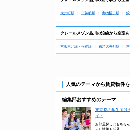
大井町駅
下神明駅
青物横丁駅
鮫
クレールメゾン品川の沿線から空室あ
京浜東北線・根岸線
東急大井町線
京
人気のテーマから賃貸物件を
編集部おすすめのテーマ
東京都の学生向けの
イト
お部屋探しはもちろん
らし情報も必見