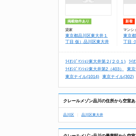
掲載物件あり
新着
貸家
マンシ
東京都品川区東大井１
東京都
丁目 仮）品川区東大井
丁目 
戸建
川
ﾗｲｵﾝｽﾞﾏﾝｼｮﾝ東大井第２(２０１)
ﾗｲ
ﾗｲｵﾝｽﾞﾏﾝｼｮﾝ東大井第2（403）
東京
東京ナイル(1014)
東京ナイル(302)
クレールメゾン品川の住所から空室あ
品川区
品川区東大井
クレールメゾン品川の最寄駅から空室