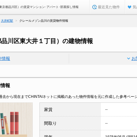
最近見た物件
気
東京都品川区）の賃貸マンション･アパート･部屋探し情報
大井町駅
クレールメゾン品川の賃貸物件情報
都品川区東大井１丁目）の建物情報
件情報
お
本情報
去から現在までCHINTAIネットに掲載のあった物件情報を元に作成した参考ペー
家賃
--
間取り
--