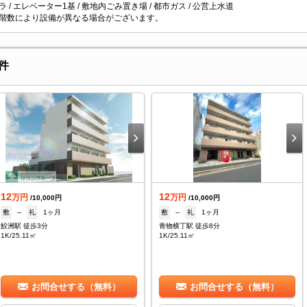
 / エレベーター1基 / 敷地内ごみ置き場 / 都市ガス / 公営上水道
階数により設備が異なる場合がございます。
件
12
12
万円
万円
/10,000円
/10,000円
敷
--
礼
1ヶ月
敷
--
礼
1ヶ月
鮫洲駅 徒歩3分
青物横丁駅 徒歩8分
1K/25.11㎡
1K/25.11㎡
お問合せする（無料）
お問合せする（無料）