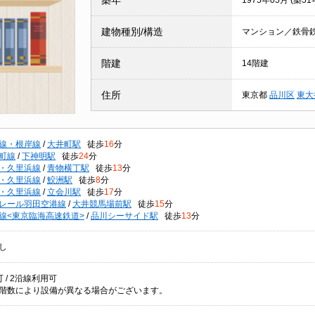
築年
1975年05月 (築51
建物種別/構造
マンション／鉄骨
階建
14階建
住所
東京都
品川区
東大
線・根岸線
/
大井町駅
徒歩
16
分
町線
/
下神明駅
徒歩
24
分
・久里浜線
/
青物横丁駅
徒歩
13
分
・久里浜線
/
鮫洲駅
徒歩
8
分
・久里浜線
/
立会川駅
徒歩
17
分
レール羽田空港線
/
大井競馬場前駅
徒歩
15
分
線<東京臨海高速鉄道>
/
品川シーサイド駅
徒歩
13
分
し
 / 2沿線利用可
階数により設備が異なる場合がございます。