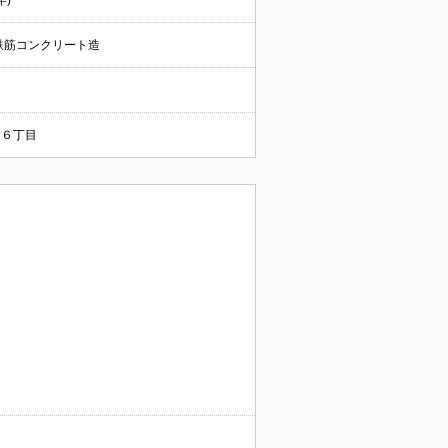
年)
鉄筋コンクリート造
６丁目