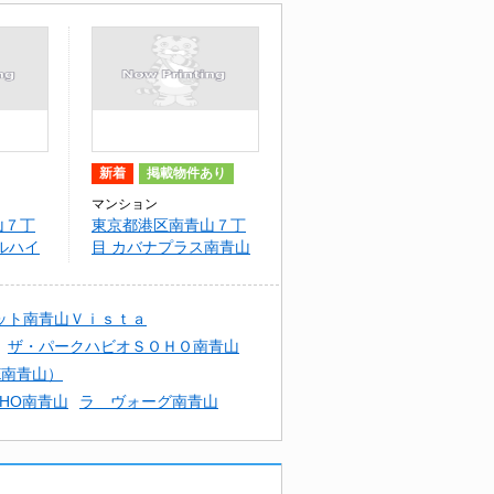
新着
掲載物件あり
マンション
山７丁
東京都港区南青山７丁
ルハイ
目 カバナプラス南青山
（CAVANA+南青山）
ット南青山Ｖｉｓｔａ
ザ・パークハビオＳＯＨＯ南青山
CE南青山）
HO南青山
ラ ヴォーグ南青山