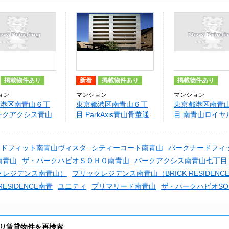
掲載物件あり
新着
掲載物件あり
掲載物件あり
ョン
マンション
マンション
港区南青山６丁
東京都港区南青山６丁
東京都港区南青
ークアクシス青山
目 ParkAxis青山骨董通
目 南青山ロイヤ
り
り（パークアクシス青
ツ
山骨董通り）
ードフィット南青山ヴィスタ
シティーコート南青山
パークナードフィ
南青山
ザ・パークハビオＳＯＨＯ南青山
パークアクシス南青山七丁目
リックレジデンス南青山）
ブリックレジデンス南青山（BRICK RESIDEN
ESIDENCE南青
ユニティ
プリマリード南青山
ザ・パークハビオSO
り賃貸物件を再検索