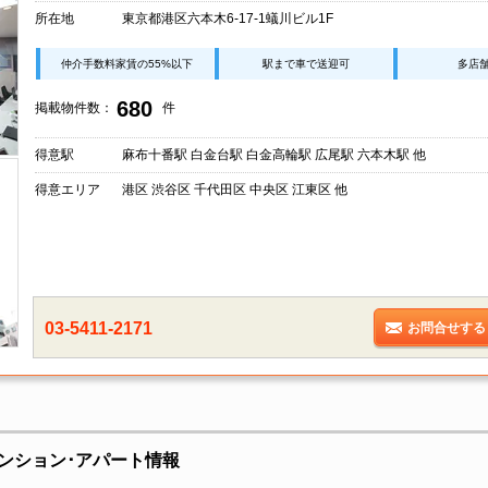
所在地
東京都港区六本木6-17-1蟻川ビル1F
仲介手数料家賃の55%以下
駅まで車で送迎可
多店
680
掲載物件数：
件
得意駅
麻布十番駅 白金台駅 白金高輪駅 広尾駅 六本木駅 他
得意エリア
港区 渋谷区 千代田区 中央区 江東区 他
03-5411-2171
お問合せする
ンション･アパート情報