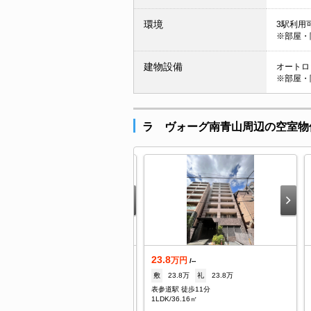
環境
3駅利用可
※部屋・
建物設備
オートロッ
※部屋・
ラ ヴォーグ南青山周辺の空室物
3.8
23.8
万円
万円
/--
/--
1ヶ月
礼
1ヶ月
敷
23.8万
礼
23.8万
参道駅 徒歩10分
表参道駅 徒歩11分
DK/36.16㎡
1LDK/36.16㎡