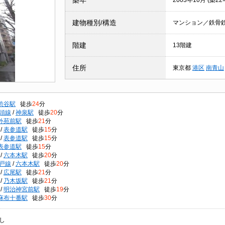
築年
2003年10月 (築22
建物種別/構造
マンション／鉄骨
階建
13階建
住所
東京都
港区
南青山
渋谷駅
徒歩
24
分
頭線
/
神泉駅
徒歩
20
分
外苑前駅
徒歩
21
分
/
表参道駅
徒歩
15
分
/
表参道駅
徒歩
15
分
表参道駅
徒歩
15
分
/
六本木駅
徒歩
20
分
戸線
/
六本木駅
徒歩
20
分
/
広尾駅
徒歩
21
分
/
乃木坂駅
徒歩
21
分
/
明治神宮前駅
徒歩
19
分
麻布十番駅
徒歩
30
分
し