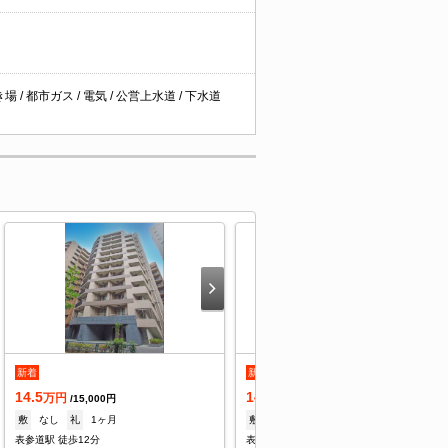
/ 都市ガス / 電気 / 公営上水道 / 下水道
新着
新着
14.5
14.5
万円
万円
/15,000円
/15,000円
敷
なし
礼
1ヶ月
敷
なし
礼
1ヶ月
表参道駅 徒歩12分
表参道駅 徒歩12分