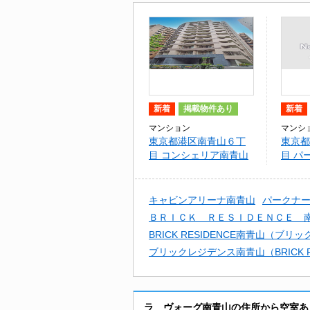
新着
掲載物件あり
新着
マンション
マンシ
東京都港区南青山６丁
東京都
目 コンシェリア南青山
目 パ
骨董通
キャビンアリーナ南青山
パークナ
ＢＲＩＣＫ ＲＥＳＩＤＥＮＣＥ 
BRICK RESIDENCE南青山（ブ
ブリックレジデンス南青山（BRICK R
ラ ヴォーグ南青山の住所から空室あ