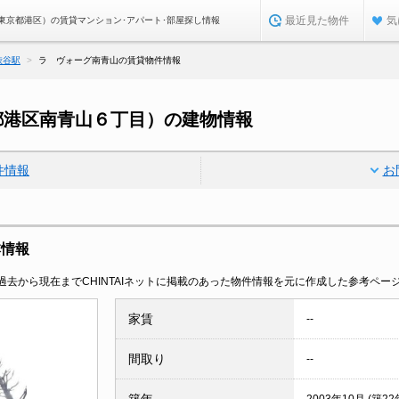
最近見た物件
気
東京都港区）の賃貸マンション･アパート･部屋探し情報
渋谷駅
ラ ヴォーグ南青山の賃貸物件情報
都港区南青山６丁目）の建物情報
件情報
お
本情報
去から現在までCHINTAIネットに掲載のあった物件情報を元に作成した参考ペー
家賃
--
間取り
--