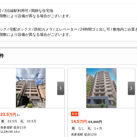
 / 3沿線駅利用可 / 閑静な住宅地
階数により設備が異なる場合がございます。
ク / 宅配ボックス / 防犯カメラ / エレベーター / 24時間ゴミ出し可 / 敷地内ごみ置き場 
階数により設備が異なる場合がございます。
件
23.5
新着
万円
/--
14.5
敷
23.5万
礼
23.5万
万円
/15,000円
表参道駅 徒歩11分
敷
なし
礼
1ヶ月
1LDK/36.16㎡
表参道駅 徒歩12分