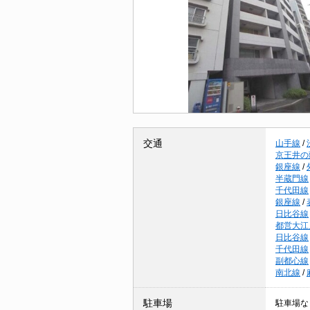
交通
山手線
/
京王井の
銀座線
/
半蔵門線
千代田線
銀座線
/
日比谷線
都営大江
日比谷線
千代田線
副都心線
南北線
/
駐車場
駐車場な