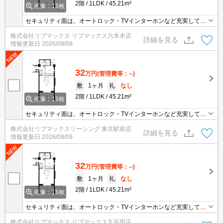
2階
1LDK
45.21m²
画像：16枚
セキュリティ面は、オートロック・TVインターホンなど充実してい
るので安心して生活できます。室内設備は洗面化粧台・浴室乾燥
株式会社リブマックス リブマックス六本木店
機・食器洗乾燥機など充実した設備を備え付けています。収納はク
詳細を見る
情報更新日
2026/08/09
ロゼット・シューズボックスなど豊富なので、広々と空間を利用す
ることも可能です。こちらの物件は現在空家です。バルコニーをご
活用いただけます。
32
万円
(管理費等：--)
敷
1ヶ月
礼
なし
2階
1LDK
45.21m²
画像：16枚
セキュリティ面は、オートロック・TVインターホンなど充実してい
るので安心して生活できます。室内設備は洗面化粧台・浴室乾燥
株式会社リブマックスリーシング 東京駅前店
機・食器洗乾燥機など充実した設備を備え付けています。収納はク
詳細を見る
情報更新日
2026/08/09
ロゼット・シューズボックスなど豊富なので、広々と空間を利用す
ることも可能です。こちらの物件は現在空家です。バルコニーをご
活用いただけます。
32
万円
(管理費等：--)
敷
1ヶ月
礼
なし
2階
1LDK
45.21m²
画像：16枚
セキュリティ面は、オートロック・TVインターホンなど充実してい
るので安心して生活できます。室内設備は洗面化粧台・浴室乾燥
株式会社リブマックス リブマックス五反田店