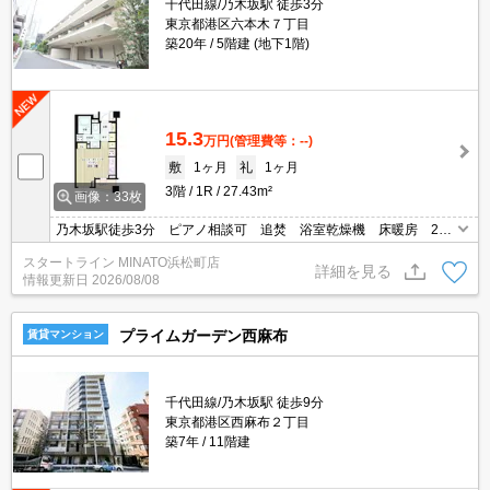
千代田線/乃木坂駅 徒歩3分
東京都港区六本木７丁目
築20年
5階建 (地下1階)
15.3
万円
(管理費等：--)
敷
1ヶ月
礼
1ヶ月
3階
1R
27.43m²
画像：33枚
乃木坂駅徒歩3分 ピアノ相談可 追焚 浴室乾燥機 床暖房 2口
ガスコンロ オートロック 宅配ロッカー
スタートライン MINATO浜松町店
詳細を見る
情報更新日
2026/08/08
プライムガーデン西麻布
賃貸マンション
千代田線/乃木坂駅 徒歩9分
東京都港区西麻布２丁目
築7年
11階建