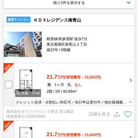
残り2件を表示する
ＫＤＸレジデンス南青山
賃貸マンション
銀座線/表参道駅 徒歩7分
東京都港区南青山３丁目
築22年
6階建
21.7
万円
(管理費等：15,000円)
敷
1ヶ月
礼
なし
2階
1R
40.89m²
画像：24枚
クレジット決済・分割払い対応可／先行申込受付中／他社様掲載物
件もまとめてご案内可能／専任物件多数あり
株式会社タウンハウジング東京 芝公園店
詳細を見る
情報更新日
2026/08/09
21.7
万円
(管理費等：15,000円)