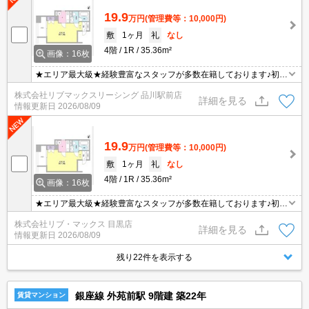
19.9
万円
(管理費等：10,000円)
敷
1ヶ月
礼
なし
4階
1R
35.36m²
画像：16枚
★エリア最大級★経験豊富なスタッフが多数在籍しております♪初期
費用クレジット支払可能！オンライン内覧・オンライン契約等弊社
株式会社リブマックスリーシング 品川駅前店
に一度も来店せずとも問題ありません♪弊社ではネットに掲載されて
詳細を見る
情報更新日
2026/08/09
いる物件は全てご紹介可能になりますので気になる物件は全て申し
付けください★
19.9
万円
(管理費等：10,000円)
敷
1ヶ月
礼
なし
4階
1R
35.36m²
画像：16枚
★エリア最大級★経験豊富なスタッフが多数在籍しております♪初期
費用クレジット支払可能！オンライン内覧・オンライン契約等弊社
株式会社リブ・マックス 目黒店
に一度も来店せずとも問題ありません♪弊社ではネットに掲載されて
詳細を見る
情報更新日
2026/08/09
いる物件は全てご紹介可能になりますので気になる物件は全て申し
付けください★
残り22件を表示する
銀座線 外苑前駅 9階建 築22年
賃貸マンション