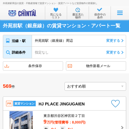
外苑前駅周辺の賃貸・不動産情報で賃貸マンション・賃貸アパートなど賃貸物件の部屋探し
お部屋を探す
気になる
最近見た
保存中の
リスト
物件
条件
沿線・駅から
外苑前駅（銀座線）の賃貸マンション・アパート一覧
住所から
家賃相場から
外苑前駅（銀座線）周辺
変更する
沿線・駅
通勤通学時間から
詳細条件
指定なし
変更する
物件特集から
条件保存
物件新着メール
不動産会社から
TOP
569
件
HJ PLACE JINGUGAIEN
PR
賃貸マンション
東京都渋谷区神宮前２丁目
9
万円
(管理費等：8,000円)