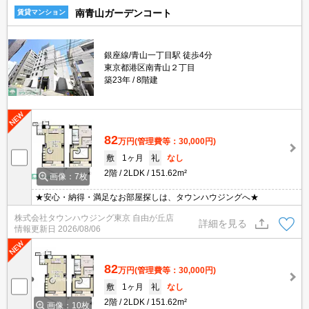
南青山ガーデンコート
賃貸マンション
銀座線/青山一丁目駅 徒歩4分
東京都港区南青山２丁目
築23年
8階建
82
万円
(管理費等：30,000円)
敷
1ヶ月
礼
なし
2階
2LDK
151.62m²
画像：7枚
★安心・納得・満足なお部屋探しは、タウンハウジングへ★
株式会社タウンハウジング東京 自由が丘店
詳細を見る
情報更新日
2026/08/06
82
万円
(管理費等：30,000円)
敷
1ヶ月
礼
なし
2階
2LDK
151.62m²
画像：10枚