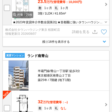
23.5
万円
(管理費等：18,000円)
敷
1ヶ月
礼
1ヶ月
3階
1LDK
41.65m²
画像：29枚
★2023年賃貸仲介件数全国第2位★首都圏に強いタウンハウジング
がご案内させていただきます★世田谷区・目黒区エリアのお部屋探
株式会社タウンハウジング東京 桜新町店
しならタウンハウジング東京へ★
詳細を見る
情報更新日
2026/08/07
残り16件を表示する
ランド南青山
賃貸マンション
半蔵門線/青山一丁目駅 徒歩3分
東京都港区南青山２丁目
築25年
7階建 (地下1階)
32
万円
(管理費等：--)
敷
1ヶ月
礼
なし