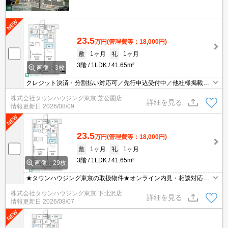
23.5
万円
(管理費等：18,000円)
敷
1ヶ月
礼
1ヶ月
3階
1LDK
41.65m²
画像：3枚
クレジット決済・分割払い対応可／先行申込受付中／他社様掲載物
件もまとめてご案内可能／専任物件多数あり
株式会社タウンハウジング東京 芝公園店
詳細を見る
情報更新日
2026/08/09
23.5
万円
(管理費等：18,000円)
敷
1ヶ月
礼
1ヶ月
3階
1LDK
41.65m²
画像：29枚
★タウンハウジング東京の取扱物件★オンライン内見・相談対応可
能です♪
株式会社タウンハウジング東京 下北沢店
詳細を見る
情報更新日
2026/08/07