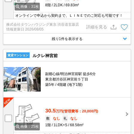
8階
2LDK
69.83m²
画像：31枚
オンラインで申込から契約まで、ＬＩＮＥでのご対応も可能です！
株式会社タウンハウジング東京 渋谷道玄坂店
詳細を見る
情報更新日
2026/08/05
残り1件を表示する
ルクレ神宮前
賃貸マンション
副都心線/明治神宮前駅 徒歩6分
東京都渋谷区神宮前５丁目
築5年
4階建 (地下1階)
30.5
万円
(管理費等：20,000円)
敷
なし
礼
なし
1階
1LDK+S
68.58m²
画像：25枚