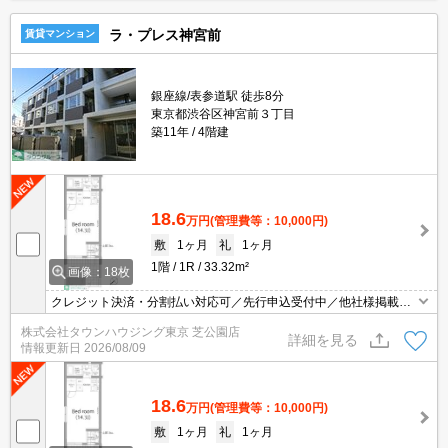
ラ・プレス神宮前
賃貸マンション
銀座線/表参道駅 徒歩8分
東京都渋谷区神宮前３丁目
築11年
4階建
18.6
万円
(管理費等：10,000円)
敷
1ヶ月
礼
1ヶ月
1階
1R
33.32m²
画像：18枚
クレジット決済・分割払い対応可／先行申込受付中／他社様掲載物
件もまとめてご案内可能／専任物件多数あり
株式会社タウンハウジング東京 芝公園店
詳細を見る
情報更新日
2026/08/09
18.6
万円
(管理費等：10,000円)
敷
1ヶ月
礼
1ヶ月