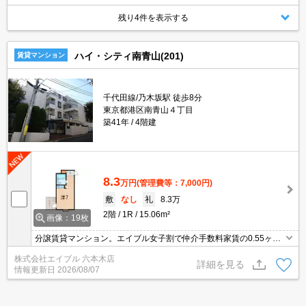
残り4件を表示する
ハイ・シティ南青山(201)
賃貸マンション
千代田線/乃木坂駅 徒歩8分
東京都港区南青山４丁目
築41年
4階建
8.3
万円
(管理費等：7,000円)
敷
なし
礼
8.3万
2階
1R
15.06m²
画像：19枚
分譲賃貸マンション。エイブル女子割で仲介手数料家賃の0.55ヶ月
分より10％ＯＦＦ。保証会社加入要(初回月額総額50%、月次月額
株式会社エイブル 六本木店
総額1.5%)。オンライン契約相談可。閑静な住宅街。
詳細を見る
情報更新日
2026/08/07