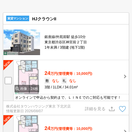
HJクラウンII
賃貸マンション
銀座線/外苑前駅 徒歩10分
東京都渋谷区神宮前２丁目
1年未満
3階建 (地下1階)
24
万円
(管理費等：10,000円)
敷
なし
礼
なし
3階
1LDK
34.01m²
画像：24枚
オンラインで申込から契約まで、ＬＩＮＥでのご対応も可能です！
株式会社タウンハウジング東京 下北沢店
詳細を見る
情報更新日
2026/08/07
24
万円
(管理費等：10,000円)