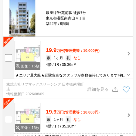
銀座線/外苑前駅 徒歩7分
東京都港区南青山４丁目
築22年
9階建
19.9
万円
(管理費等：10,000円)
敷
1ヶ月
礼
なし
4階
1R
35.36m²
画像：16枚
★エリア最大級★経験豊富なスタッフが多数在籍しております♪初期
費用クレジット支払可能！オンライン内覧・オンライン契約等弊社
株式会社リブマックスリーシング 日本橋茅場町
に一度も来店せずとも問題ありません♪弊社ではネットに掲載されて
詳細を見る
店
いる物件は全てご紹介可能になりますので気になる物件は全て申し
情報更新日
2026/08/09
付けください★
19.9
万円
(管理費等：10,000円)
敷
1ヶ月
礼
なし
4階
1R
35.36m²
画像：16枚