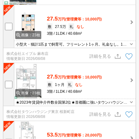
27.5
万円
(管理費等：10,000円)
敷
27.5万
礼
なし
3階
1LDK
40.68m²
画像：23枚
小型犬・猫計1匹まで飼育可。フリーレント1ヶ月。礼金なし。1年
未満の解約時、違約金1ヶ月分発生。2年未満の解約時、違約金家賃
株式会社エイブル 麻布店
+管理費の1ヶ月分発生。
詳細を見る
情報更新日
2026/08/08
27.5
万円
(管理費等：10,000円)
敷
1ヶ月
礼
なし
3階
1LDK
40.68m²
画像：23枚
★2023年賃貸仲介件数全国第2位★首都圏に強いタウンハウジング
がご案内させていただきます★世田谷区・目黒区エリアのお部屋探
株式会社タウンハウジング東京 桜新町店
しならタウンハウジング東京へ★
詳細を見る
情報更新日
2026/08/08
53.5
万円
(管理費等：20,000円)