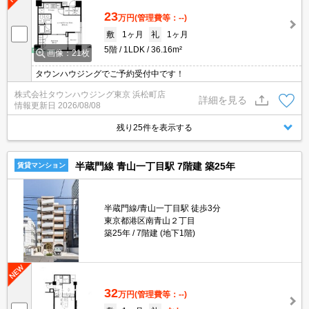
23
万円
(管理費等：--)
敷
1ヶ月
礼
1ヶ月
5階
1LDK
36.16m²
画像：21枚
タウンハウジングでご予約受付中です！
株式会社タウンハウジング東京 浜松町店
詳細を見る
情報更新日
2026/08/08
残り25件を表示する
半蔵門線 青山一丁目駅 7階建 築25年
賃貸マンション
半蔵門線/青山一丁目駅 徒歩3分
東京都港区南青山２丁目
築25年
7階建 (地下1階)
32
万円
(管理費等：--)