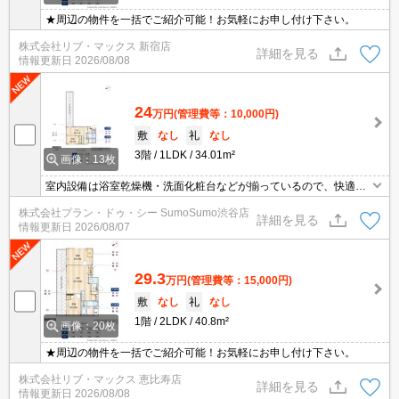
★周辺の物件を一括でご紹介可能！お気軽にお申し付け下さい。
株式会社リブ・マックス 新宿店
詳細を見る
情報更新日
2026/08/08
24
万円
(管理費等：10,000円)
敷
なし
礼
なし
3階
1LDK
34.01m²
画像：13枚
室内設備は浴室乾燥機・洗面化粧台などが揃っているので、快適に
過ごしやすいお部屋になります。セキュリティ面は、TVインターホ
株式会社プラン・ドゥ・シー SumoSumo渋谷店
ン・オートロックなど充実しているので、防犯対策もばっちりで
詳細を見る
情報更新日
2026/08/07
す。宅配ボックスに鍵をかけることができるので、置き配よりも盗
難の心配がなくなります。使い勝手の良い敷地内ごみ置き場付。
29.3
万円
(管理費等：15,000円)
敷
なし
礼
なし
1階
2LDK
40.8m²
画像：20枚
★周辺の物件を一括でご紹介可能！お気軽にお申し付け下さい。
株式会社リブ・マックス 恵比寿店
詳細を見る
情報更新日
2026/08/08