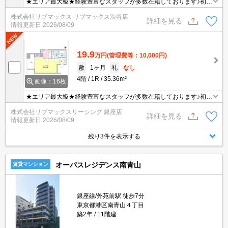
★エリア最大級★経験豊富なスタッフが多数在籍しております♪初期
費用クレジット支払可能！オンライン内覧・オンライン契約等弊社
株式会社リブマックス リブマックス渋谷店
に一度も来店せずとも問題ありません♪弊社ではネットに掲載されて
詳細を見る
情報更新日
2026/08/09
いる物件は全てご紹介可能になりますので気になる物件は全て申し
付けください★
19.9
万円
(管理費等：10,000円)
敷
1ヶ月
礼
なし
4階
1R
35.36m²
画像：16枚
★エリア最大級★経験豊富なスタッフが多数在籍しております♪初期
費用クレジット支払可能！オンライン内覧・オンライン契約等弊社
株式会社リブマックスリーシング 銀座店
に一度も来店せずとも問題ありません♪弊社ではネットに掲載されて
詳細を見る
情報更新日
2026/08/09
いる物件は全てご紹介可能になりますので気になる物件は全て申し
付けください★
残り3件を表示する
オーパスレジデンス南青山
賃貸マンション
銀座線/外苑前駅 徒歩7分
東京都港区南青山４丁目
築2年
11階建