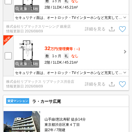
敷
1ヶ月
礼
なし
2階
1LDK
45.21m²
画像：16枚
セキュリティ面は、オートロック・TVインターホンなど充実してい
るので安心して生活できます。室内設備は洗面化粧台・浴室乾燥
株式会社リブマックスリーシング 銀座店
機・食器洗乾燥機など充実した設備を備え付けています。収納はク
詳細を見る
情報更新日
2026/08/09
ロゼット・シューズボックスなど豊富なので、広々と空間を利用す
ることも可能です。こちらの物件は現在空家です。バルコニーをご
活用いただけます。
32
万円
(管理費等：--)
敷
1ヶ月
礼
なし
2階
1LDK
45.21m²
画像：16枚
セキュリティ面は、オートロック・TVインターホンなど充実してい
るので安心して生活できます。室内設備は洗面化粧台・浴室乾燥
株式会社リブマックス リブマックス渋谷店
機・食器洗乾燥機など充実した設備を備え付けています。収納はク
詳細を見る
情報更新日
2026/08/09
ロゼット・シューズボックスなど豊富なので、広々と空間を利用す
ることも可能です。こちらの物件は現在空家です。バルコニーをご
活用いただけます。
ラ・カーサ広尾
賃貸マンション
山手線/恵比寿駅 徒歩14分
東京都渋谷区東４丁目
築2年
7階建