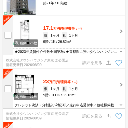
築21年
10階建
17.1
万円
(管理費等：--)
敷
1ヶ月
礼
1ヶ月
9階
1K
26.82m²
画像：25枚
★2023年賃貸仲介件数全国第2位★首都圏に強いタウンハウジング
がご案内させていただきます！
株式会社タウンハウジング東京 芝公園店
詳細を見る
情報更新日
2026/08/09
23
万円
(管理費等：--)
敷
1ヶ月
礼
1ヶ月
5階
1LDK
36.16m²
画像：21枚
クレジット決済・分割払い対応可／先行申込受付中／他社様掲載物
件もまとめてご案内可能／専任物件多数あり
株式会社タウンハウジング東京 芝公園店
詳細を見る
情報更新日
2026/08/09