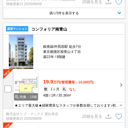
機・食器洗乾燥機など充実した設備を備え付けています。収納はク
詳細を見る
情報更新日
2026/08/09
ロゼット・シューズボックスなど豊富なので、広々と空間を利用す
ることも可能です。こちらの物件は現在空家です。バルコニーをご
残り5件を表示する
活用いただけます。
コンフォリア南青山
賃貸マンション
銀座線/外苑前駅 徒歩7分
東京都港区南青山４丁目
築22年
9階建
19.9
万円
(管理費等：10,000円)
敷
1ヶ月
礼
なし
4階
1R
35.36m²
画像：16枚
★エリア最大級★経験豊富なスタッフが多数在籍しております♪初期
費用クレジット支払可能！オンライン内覧・オンライン契約等弊社
株式会社リブ・マックス 恵比寿店
に一度も来店せずとも問題ありません♪弊社ではネットに掲載されて
詳細を見る
情報更新日
2026/08/09
いる物件は全てご紹介可能になりますので気になる物件は全て申し
付けください★