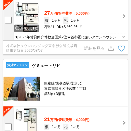
27
万円
(管理費等：5,000円)
敷
1ヶ月
礼
1ヶ月
2階
1LDK+S
69.26m²
画像：31枚
★2025年賃貸仲介件数全国第2位★首都圏に強いタウンハウジング
がご案内させていただきます！お気軽に物件名だけでもお申し付け
株式会社タウンハウジング東京 渋谷道玄坂店
くださいませ！
詳細を見る
情報更新日
2026/08/07
ゲミュートリヒ
賃貸マンション
銀座線/表参道駅 徒歩5分
東京都渋谷区神宮前４丁目
築6年
3階建
21
万円
(管理費等：4,000円)
敷
1ヶ月
礼
1ヶ月