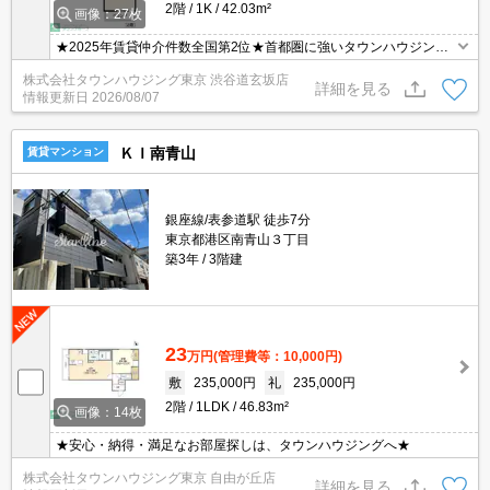
2階
1K
42.03m²
画像：27枚
★2025年賃貸仲介件数全国第2位★首都圏に強いタウンハウジング
がご案内させていただきます！お気軽に物件名だけでもお申し付け
株式会社タウンハウジング東京 渋谷道玄坂店
くださいませ！
詳細を見る
情報更新日
2026/08/07
ＫＩ南青山
賃貸マンション
銀座線/表参道駅 徒歩7分
東京都港区南青山３丁目
築3年
3階建
23
万円
(管理費等：10,000円)
敷
235,000円
礼
235,000円
2階
1LDK
46.83m²
画像：14枚
★安心・納得・満足なお部屋探しは、タウンハウジングへ★
株式会社タウンハウジング東京 自由が丘店
詳細を見る