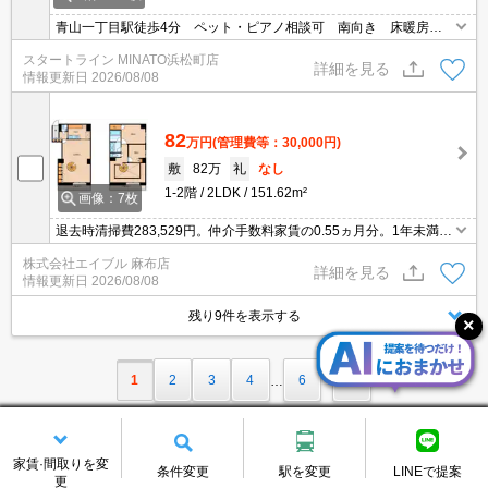
青山一丁目駅徒歩4分 ペット・ピアノ相談可 南向き 床暖房
有 メゾネットタイプ オートロック
スタートライン MINATO浜松町店
詳細を見る
情報更新日
2026/08/08
82
万円
(管理費等：30,000円)
敷
82万
礼
なし
1-2階
2LDK
151.62m²
画像：7枚
退去時清掃費283,529円。仲介手数料家賃の0.55ヵ月分。1年未満の
解約時、違約金1ヶ月分発生。ペット応相談。楽器応相談。食器洗
株式会社エイブル 麻布店
浄機付き。床暖房。人気の青山・表参道エリア。
詳細を見る
情報更新日
2026/08/08
残り9件を表示する
1
2
3
4
6
…
家賃·間取りを変
条件変更
駅を変更
LINEで提案
更