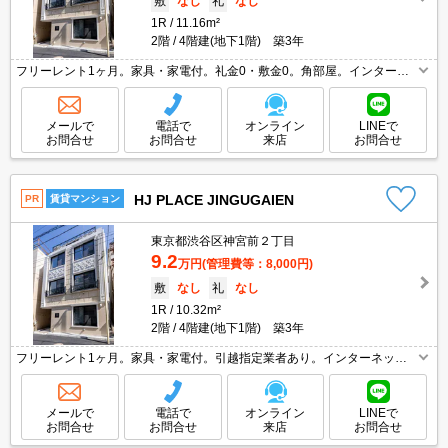
敷
なし
礼
なし
1R
11.16m²
2階
4階建(地下1階) 築3年
フリーレント1ヶ月。家具・家電付。礼金0・敷金0。角部屋。インターネ
ット無料。オンライン契約相談可。保証会社加入要(初回月額総額50%、月
次月額総額2%)。引越指定業者あり。内見予約受付中。
メールで
電話で
オンライン
LINEで
お問合せ
お問合せ
来店
お問合せ
HJ PLACE JINGUGAIEN
PR
賃貸マンション
東京都渋谷区神宮前２丁目
9.2
万円
(管理費等：8,000円)
敷
なし
礼
なし
1R
10.32m²
2階
4階建(地下1階) 築3年
フリーレント1ヶ月。家具・家電付。引越指定業者あり。インターネット
無料。保証会社加入要(初回月額総額50%、月次月額総額2%)。内見予約受
付中。オンライン契約相談可。
メールで
電話で
オンライン
LINEで
お問合せ
お問合せ
来店
お問合せ