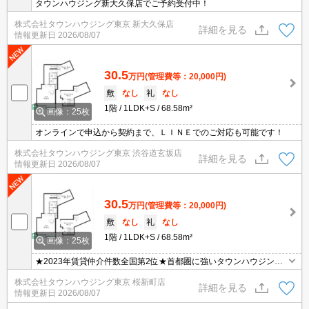
タウンハウジング新大久保店でご予約受付中！
株式会社タウンハウジング東京 新大久保店
詳細を見る
情報更新日
2026/08/07
30.5
万円
(管理費等：20,000円)
敷
なし
礼
なし
1階
1LDK+S
68.58m²
画像：25枚
オンラインで申込から契約まで、ＬＩＮＥでのご対応も可能です！
株式会社タウンハウジング東京 渋谷道玄坂店
詳細を見る
情報更新日
2026/08/07
30.5
万円
(管理費等：20,000円)
敷
なし
礼
なし
1階
1LDK+S
68.58m²
画像：25枚
★2023年賃貸仲介件数全国第2位★首都圏に強いタウンハウジング
がご案内させていただきます★世田谷区・目黒区エリアのお部屋探
株式会社タウンハウジング東京 桜新町店
しならタウンハウジング東京へ★
詳細を見る
情報更新日
2026/08/07