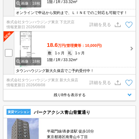
1階
1R
33.32m²
画像：18枚
オンラインで申込から契約まで、ＬＩＮＥでのご対応も可能です！
株式会社タウンハウジング東京 下北沢店
詳細を見る
情報更新日
2026/08/08
18.6
万円
(管理費等：10,000円)
敷
1ヶ月
礼
1ヶ月
1階
1R
33.32m²
画像：18枚
タウンハウジング新大久保店でご予約受付中！
株式会社タウンハウジング東京 新大久保店
詳細を見る
情報更新日
2026/08/08
残り8件を表示する
パークアクシス青山骨董通り
賃貸マンション
半蔵門線/表参道駅 徒歩10分
東京都港区南青山６丁目