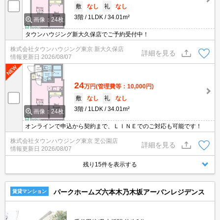
敷
なし
礼
なし
3階
1LDK
34.01m²
画像：24枚
タウンハウジング新大久保店でご予約受付中！
株式会社タウンハウジング東京 新大久保店
詳細を見る
情報更新日
2026/08/07
24
万円
(管理費等：10,000円)
敷
なし
礼
なし
3階
1LDK
34.01m²
画像：24枚
オンラインで申込から契約まで、ＬＩＮＥでのご対応も可能です！
株式会社タウンハウジング東京 芝公園店
詳細を見る
情報更新日
2026/08/07
残り15件を表示する
パークホームズ六本木乃木坂アーバンレジデンス
賃貸マンション