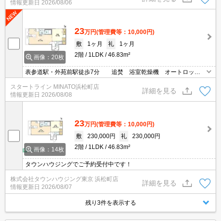
情報更新日
2026/08/06
23
万円
(管理費等：10,000円)
敷
1ヶ月
礼
1ヶ月
2階
1LDK
46.83m²
画像：20枚
表参道駅・外苑前駅徒歩7分 追焚 浴室乾燥機 オートロッ
ク 宅配ボックス
スタートライン MINATO浜松町店
詳細を見る
情報更新日
2026/08/08
23
万円
(管理費等：10,000円)
敷
230,000円
礼
230,000円
2階
1LDK
46.83m²
画像：14枚
タウンハウジングでご予約受付中です！
株式会社タウンハウジング東京 浜松町店
詳細を見る
情報更新日
2026/08/07
残り3件を表示する