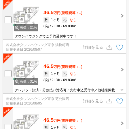
46.5
万円
(管理費等：--)
敷
1ヶ月
礼
なし
8階
2LDK
69.83m²
画像：31枚
タウンハウジングでご予約受付中です！
株式会社タウンハウジング東京 浜松町店
詳細を見る
情報更新日
2026/08/07
46.5
万円
(管理費等：--)
敷
1ヶ月
礼
なし
8階
2LDK
69.83m²
画像：31枚
クレジット決済・分割払い対応可／先行申込受付中／他社様掲載物
件もまとめてご案内可能／専任物件多数あり
株式会社タウンハウジング東京 芝公園店
詳細を見る
情報更新日
2026/08/05
46.5
万円
(管理費等：--)
敷
1ヶ月
礼
なし