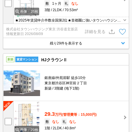
敷
1ヶ月
礼
なし
3階
2LDK
70.53m²
画像：26枚
★2025年賃貸仲介件数全国第2位★首都圏に強いタウンハウジング
がご案内させていただきます！
株式会社タウンハウジング東京 渋谷道玄坂店
詳細を見る
情報更新日
2026/08/09
残り29件を表示する
HJクラウンⅡ
新築
賃貸マンション
銀座線/外苑前駅 徒歩10分
東京都渋谷区神宮前２丁目
新築
3階建 (地下1階)
29.3
万円
(管理費等：15,000円)
敷
なし
礼
なし
1階
2LDK
40.8m²
画像：20枚