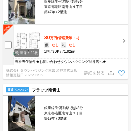
銀座線/外苑前駅 徒歩8分
東京都港区南青山４丁目
築47年
2階建
30
万円
(管理費等：--)
敷
なし
礼
なし
1階
3DK
71.82m²
画像：22枚
当社専任物件★お問い合わせタウンハウジング渋谷店へ★
株式会社タウンハウジング東京 渋谷道玄坂店
詳細を見る
情報更新日
2026/08/05
フラッツ南青山
賃貸マンション
銀座線/外苑前駅 徒歩8分
東京都港区南青山３丁目
築19年
3階建