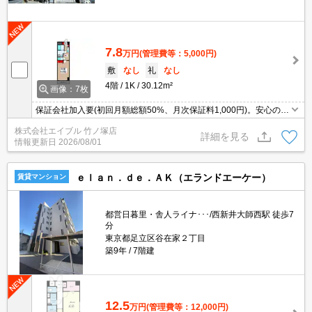
7.8
万円
(管理費等：5,000円)
敷
なし
礼
なし
4階
1K
30.12m²
画像：7枚
保証会社加入要(初回月額総額50%、月次保証料1,000円)。安心のオ
ートロック。システムキッチン。駅近。宅配ボックスあり。久しぶ
株式会社エイブル 竹ノ塚店
りに空きました。当社オススメの物件。
詳細を見る
情報更新日
2026/08/01
ｅｌａｎ．ｄｅ．ＡＫ（エランドエーケー）
賃貸マンション
都営日暮里・舎人ライナ･･･/西新井大師西駅 徒歩7
分
東京都足立区谷在家２丁目
築9年
7階建
12.5
万円
(管理費等：12,000円)