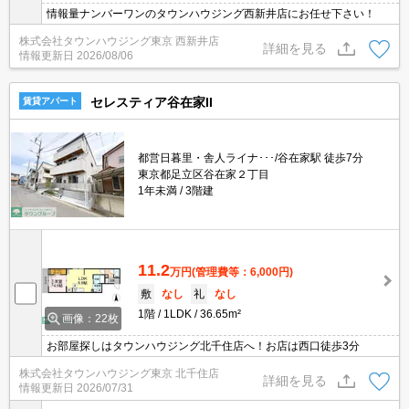
情報量ナンバーワンのタウンハウジング西新井店にお任せ下さい！
株式会社タウンハウジング東京 西新井店
詳細を見る
情報更新日
2026/08/06
セレスティア谷在家II
賃貸アパート
都営日暮里・舎人ライナ･･･/谷在家駅 徒歩7分
東京都足立区谷在家２丁目
1年未満
3階建
11.2
万円
(管理費等：6,000円)
敷
なし
礼
なし
1階
1LDK
36.65m²
画像：22枚
お部屋探しはタウンハウジング北千住店へ！お店は西口徒歩3分
株式会社タウンハウジング東京 北千住店
詳細を見る
情報更新日
2026/07/31