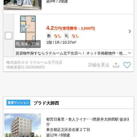
築9年
2階建
4.2
万円
(管理費等：3,000円)
敷
なし
礼
なし
1階
1R
10.37m²
画像：13枚
賃貸物件探すならラテルーム北千住店へ！ ネット非掲載物件・他社
様の物件もまとめてご案内いたします！！
株式会社ＯＳ ラテルーム北千住店
詳細を見る
情報更新日
2026/08/03
プラド大師西
賃貸マンション
都営日暮里・舎人ライナ･･･/西新井大師西駅 徒歩3
分
東京都足立区谷在家２丁目
築12年
6階建