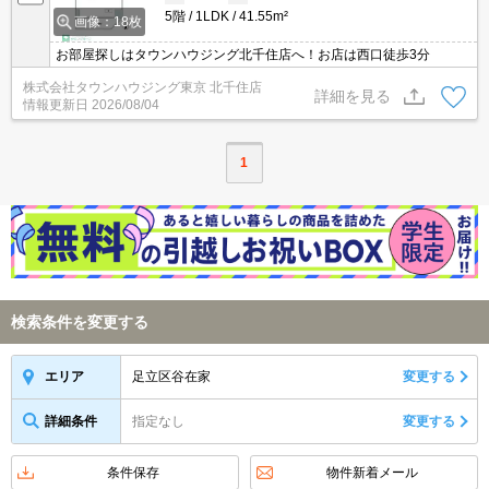
5階
1LDK
41.55m²
画像：18枚
お部屋探しはタウンハウジング北千住店へ！お店は西口徒歩3分
株式会社タウンハウジング東京 北千住店
詳細を見る
情報更新日
2026/08/04
1
検索条件を変更する
足立区谷在家
変更する
エリア
詳細条件
指定なし
変更する
条件保存
物件新着メール