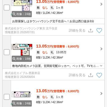
13.05
万円
(管理費等：8,800円)
敷
なし
礼
1ヶ月
8階
1LDK
42.36m²
画像：24枚
お部屋探しはタウンハウジング北千住店へ！お店は西口徒歩3分
株式会社タウンハウジング東京 北千住店
詳細を見る
情報更新日
2026/07/31
13.05
万円
(管理費等：8,800円)
敷
なし
礼
13.05万
8階
1LDK
42.36m²
画像：18枚
敷地内防犯カメラ設置。玄関前宅配ロッカー。ペット可。TVモニタ
ー付インターホン。洗髪洗面化粧台。インターネット無料。セキュ
株式会社エイブル 西新井店
リティシステム付き。オートロック。浴室乾燥機付。追い焚き機能
詳細を見る
情報更新日
2026/08/04
付きバス。
13.05
万円
(管理費等：8,800円)
敷
なし
礼
1ヶ月
8階
1LDK
42.36m²
画像：24枚