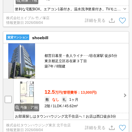
画像：7枚
便利な宅配BOX。エアコン1基付き。温水洗浄便座付き。TVモニタ
ー付インターホン。シューズボックス付き。クローゼット付。浴室
株式会社エイブル 竹ノ塚店
換気乾燥式。インターネット無料。バス・トイレ別。
詳細を見る
情報更新日
2026/08/04
shoebill
賃貸マンション
都営日暮里・舎人ライナ･･･/谷在家駅 徒歩5分
東京都足立区谷在家３丁目
築7年
8階建
12.5
万円
(管理費等：13,000円)
敷
なし
礼
1ヶ月
2階
1LDK
45.62m²
画像：20枚
お部屋探しはタウンハウジング北千住店へ！お店は西口徒歩3分
株式会社タウンハウジング東京 北千住店
詳細を見る
情報更新日
2026/08/04