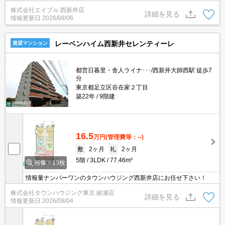
湯。
株式会社エイブル 西新井店
詳細を見る
情報更新日
2026/08/06
レーベンハイム西新井セレンティーレ
賃貸マンション
都営日暮里・舎人ライナ･･･/西新井大師西駅 徒歩7
分
東京都足立区谷在家２丁目
築22年
9階建
16.5
万円
(管理費等：--)
敷
2ヶ月
礼
2ヶ月
5階
3LDK
77.46m²
画像：19枚
情報量ナンバーワンのタウンハウジング西新井店にお任せ下さい！
株式会社タウンハウジング東京 綾瀬店
詳細を見る
情報更新日
2026/08/04