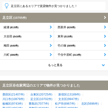
足立区にあるエリアで賃貸物件が見つかりました！
足立区
(10705件)
綾瀬
西新井
(813件)
(626件)
大谷田
東和
(543件)
(515件)
梅田
竹の塚
(446件)
(389件)
六町
千住中居町
(386件)
(313件)
もっと見る
足立区谷在家周辺のエリアで物件が見つかりました
墨田区(21407件)
台東区(20725件)
新宿区(13189件)
川口市(10879件)
足立区(10702件)
文京区(9947件)
板橋区(9743件)
豊島区(7077件)
松戸市(6967件)
北区(5696件)