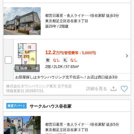
都営日暮里・舎人ライナ･･･/谷在家駅 徒歩3分
東京都足立区谷在家３丁目
築20年
2階建
12.2
万円
(管理費等：5,000円)
敷
なし
礼
なし
2階
2LDK
57.65m²
画像：16枚
お部屋探しはタウンハウジング北千住店へ！お店は西口徒歩3分
株式会社タウンハウジング東京 北千住店
詳細を見る
情報更新日
2026/07/31
サークルハウス谷在家
賃貸アパート
都営日暮里・舎人ライナ･･･/谷在家駅 徒歩5分
東京都足立区谷在家３丁目