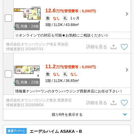
12.6
万円
(管理費等：6,000円)
敷
なし
礼
1ヶ月
3階
1LDK
43.88m²
画像：24枚
☆オンラインでの対応も可能★お気軽にご相談ください☆
株式会社タウンハウジング埼玉 草加店
詳細を見る
情報更新日
2026/07/31
11.2
万円
(管理費等：6,000円)
敷
なし
礼
なし
1階
1LDK
36.65m²
画像：22枚
情報量ナンバーワンのタウンハウジング西新井店にお任せ下さい！
株式会社タウンハウジング東京 西新井店
詳細を見る
情報更新日
2026/08/04
残り8件を表示する
エーデルハイム ASAKA－B
賃貸アパート