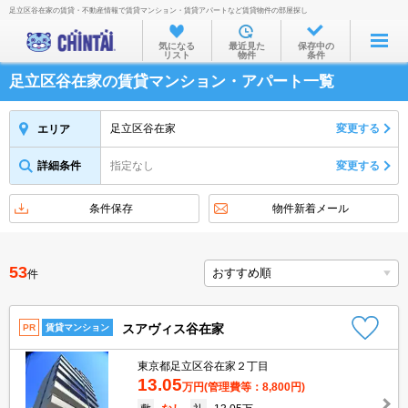
足立区谷在家の賃貸・不動産情報で賃貸マンション・賃貸アパートなど賃貸物件の部屋探し
お部屋を探す
気になる
最近見た
保存中の
リスト
物件
条件
沿線・駅から
足立区谷在家の賃貸マンション・アパート一覧
住所から
家賃相場から
足立区谷在家
変更する
エリア
通勤通学時間から
詳細条件
指定なし
変更する
物件特集から
条件保存
物件新着メール
不動産会社から
TOP
53
件
スアヴィス谷在家
PR
賃貸マンション
東京都足立区谷在家２丁目
13.05
万円
(管理費等：8,800円)