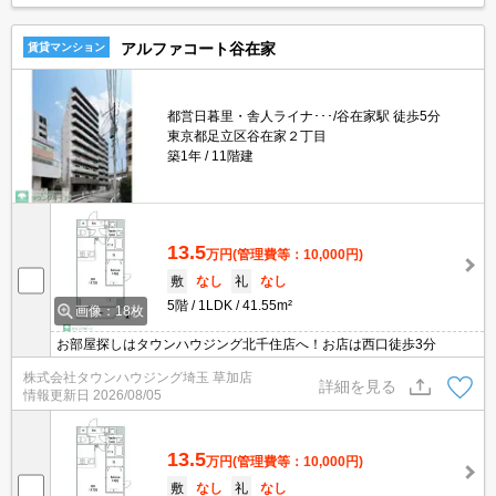
アルファコート谷在家
賃貸マンション
都営日暮里・舎人ライナ･･･/谷在家駅 徒歩5分
東京都足立区谷在家２丁目
築1年
11階建
13.5
万円
(管理費等：10,000円)
敷
なし
礼
なし
5階
1LDK
41.55m²
画像：18枚
お部屋探しはタウンハウジング北千住店へ！お店は西口徒歩3分
株式会社タウンハウジング埼玉 草加店
詳細を見る
情報更新日
2026/08/05
13.5
万円
(管理費等：10,000円)
敷
なし
礼
なし