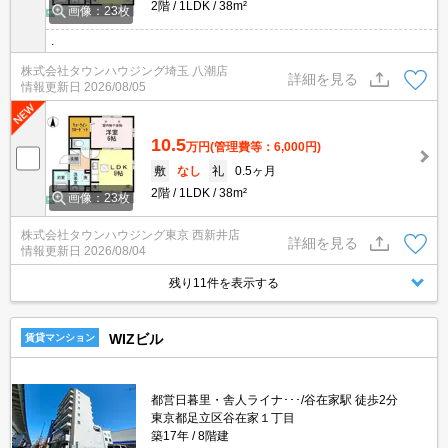
2階
1LDK
38m²
画像：23枚
.
株式会社タウンハウジング埼玉 八潮店
詳細を見る
情報更新日
2026/08/05
10.5
万円
(管理費等：6,000円)
敷
なし
礼
0.5ヶ月
2階
1LDK
38m²
画像：23枚
株式会社タウンハウジング東京 西新井店
詳細を見る
情報更新日
2026/08/04
残り11件を表示する
WIZビル
賃貸マンション
都営日暮里・舎人ライナ･･･/谷在家駅 徒歩2分
東京都足立区谷在家１丁目
築17年
8階建