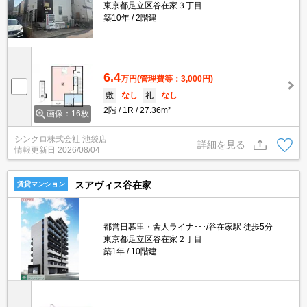
東京都足立区谷在家３丁目
築10年
2階建
6.4
万円
(管理費等：3,000円)
敷
なし
礼
なし
2階
1R
27.36m²
画像：16枚
シンクロ株式会社 池袋店
詳細を見る
情報更新日
2026/08/04
スアヴィス谷在家
賃貸マンション
都営日暮里・舎人ライナ･･･/谷在家駅 徒歩5分
東京都足立区谷在家２丁目
築1年
10階建