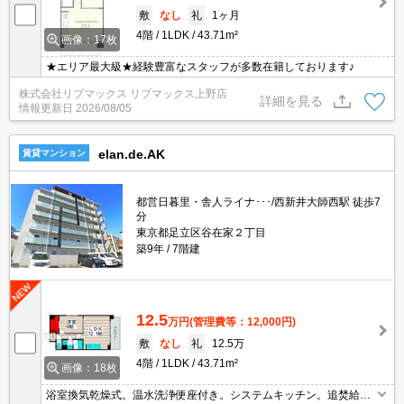
敷
なし
礼
1ヶ月
4階
1LDK
43.71m²
画像：17枚
★エリア最大級★経験豊富なスタッフが多数在籍しております♪
株式会社リブマックス リブマックス上野店
詳細を見る
情報更新日
2026/08/05
elan.de.AK
賃貸マンション
都営日暮里・舎人ライナ･･･/西新井大師西駅 徒歩7
分
東京都足立区谷在家２丁目
築9年
7階建
12.5
万円
(管理費等：12,000円)
敷
なし
礼
12.5万
4階
1LDK
43.71m²
画像：18枚
浴室換気乾燥式。温水洗浄便座付き。システムキッチン。追焚給