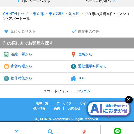
前のページへ戻る
ページの先頭へ
CHINTAIトップ
東京都
東京23区
足立区
谷在家の賃貸物件･マンショ
ン･アパート一覧
気になるリスト
保存中の条件
別の探し方でお部屋を探す
沿線・駅から
住所から
家賃相場から
通勤通学時間から
物件特集から
TOP
スマートフォン
パソコン
地域一覧
アーカイブ
サイトマップ
個人情報
免責
お問合せ
会社案内
(C) CHINTAI Corporation All rights reserved.
[PR]賃貸物件の疑問解決！教えてエイブルAGENT
[PR]賃貸生活の工夫を紹介！CHINTAI情報局