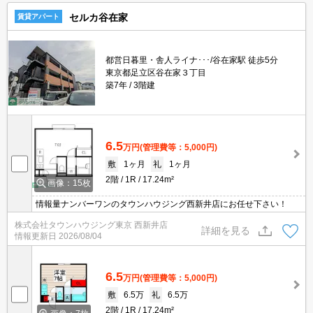
セルカ谷在家
賃貸アパート
都営日暮里・舎人ライナ･･･/谷在家駅 徒歩5分
東京都足立区谷在家３丁目
築7年
3階建
6.5
万円
(管理費等：5,000円)
敷
1ヶ月
礼
1ヶ月
2階
1R
17.24m²
画像：15枚
情報量ナンバーワンのタウンハウジング西新井店にお任せ下さい！
株式会社タウンハウジング東京 西新井店
詳細を見る
情報更新日
2026/08/04
6.5
万円
(管理費等：5,000円)
敷
6.5万
礼
6.5万
2階
1R
17.24m²