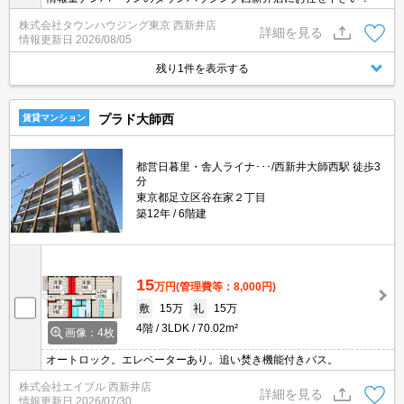
株式会社タウンハウジング東京 西新井店
詳細を見る
情報更新日
2026/08/05
残り1件を表示する
プラド大師西
賃貸マンション
都営日暮里・舎人ライナ･･･/西新井大師西駅 徒歩3
分
東京都足立区谷在家２丁目
築12年
6階建
15
万円
(管理費等：8,000円)
敷
15万
礼
15万
4階
3LDK
70.02m²
画像：4枚
オートロック。エレベーターあり。追い焚き機能付きバス。
株式会社エイブル 西新井店
詳細を見る
情報更新日
2026/07/30