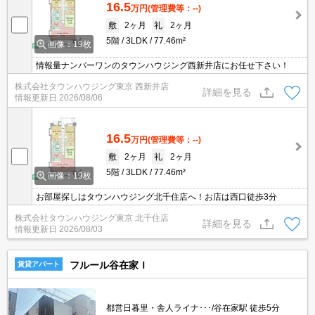
16.5
万円
(管理費等：--)
敷
2ヶ月
礼
2ヶ月
5階
3LDK
77.46m²
画像：19枚
情報量ナンバーワンのタウンハウジング西新井店にお任せ下さい！
株式会社タウンハウジング東京 西新井店
詳細を見る
情報更新日
2026/08/06
16.5
万円
(管理費等：--)
敷
2ヶ月
礼
2ヶ月
5階
3LDK
77.46m²
画像：19枚
お部屋探しはタウンハウジング北千住店へ！お店は西口徒歩3分
株式会社タウンハウジング東京 北千住店
詳細を見る
情報更新日
2026/08/03
フルール谷在家Ｉ
賃貸アパート
都営日暮里・舎人ライナ･･･/谷在家駅 徒歩5分