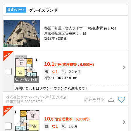
グレイスランド
賃貸アパート
都営日暮里・舎人ライナ･･･/谷在家駅 徒歩4分
東京都足立区谷在家３丁目
築13年
3階建
10.1
万円
(管理費等：6,000円)
敷
なし
礼
0.5ヶ月
3階
1LDK
37.81m²
画像：17枚
お問い合わせはタウンハウジング八潮店まで！
株式会社タウンハウジング埼玉 八潮店
詳細を見る
情報更新日
2026/08/05
10
万円
(管理費等：6,000円)
敷
なし
礼
1ヶ月