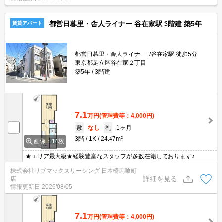
都営日暮里・舎人ライナー 谷在家駅 3階建 築5年
賃貸アパート
都営日暮里・舎人ライナ･･･/谷在家駅 徒歩5分
東京都足立区谷在家２丁目
築5年
3階建
7.1
万円
(管理費等：4,000円)
敷
なし
礼
1ヶ月
3階
1K
24.47m²
画像：14枚
★エリア最大級★経験豊富なスタッフが多数在籍しております♪
株式会社リブマックスリーシング 日本橋馬喰町
詳細を見る
店
情報更新日
2026/08/05
7.1
万円
(管理費等：4,000円)