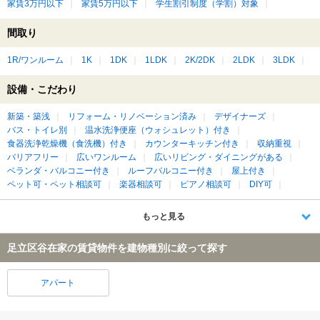
家賃3万円以下
家賃5万円以下
学生割引制度（学割）対象
間取り
1R/ワンルーム
1K
1DK
1LDK
2K/2DK
2LDK
3LDK
設備・こだわり
新築・築浅
リフォーム・リノベーション済み
デザイナーズ
バス・トイレ別
温水洗浄便座（ウォシュレット）付き
食器洗浄乾燥機（食洗機）付き
カウンターキッチン付き
収納重視
バリアフリー
広いワンルーム
広いリビング・ダイニングがある
ベランダ・バルコニー付き
ルーフバルコニー付き
屋上付き
ペット可・ペット相談可
楽器相談可
ピアノ相談可
DIY可
もっと見る
足立区谷在家の賃貸物件を建物種別に絞って探す
アパート