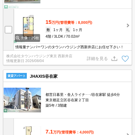
15
万円
(管理費等：8,000円)
敷
1ヶ月
礼
1ヶ月
4階
3LDK
70.02m²
画像：20枚
情報量ナンバーワンのタウンハウジング西新井店にお任せ下さい！
株式会社タウンハウジング東京 西新井店
詳細を見る
情報更新日
2026/08/04
JHAXIS谷在家
賃貸アパート
都営日暮里・舎人ライナ･･･/谷在家駅 徒歩6分
東京都足立区谷在家２丁目
築5年
3階建
7.1
万円
(管理費等：4,000円)