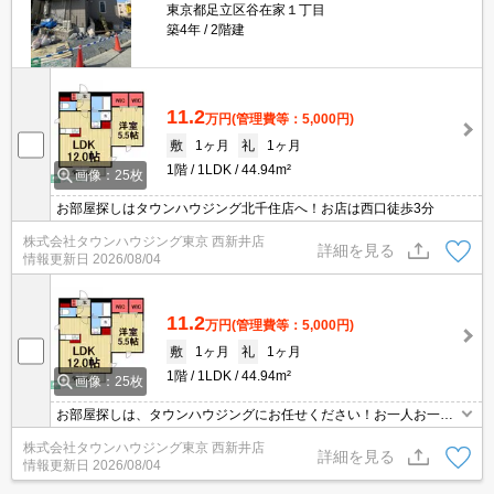
東京都足立区谷在家１丁目
築4年
2階建
11.2
万円
(管理費等：5,000円)
敷
1ヶ月
礼
1ヶ月
1階
1LDK
44.94m²
画像：25枚
お部屋探しはタウンハウジング北千住店へ！お店は西口徒歩3分
株式会社タウンハウジング東京 西新井店
詳細を見る
情報更新日
2026/08/04
11.2
万円
(管理費等：5,000円)
敷
1ヶ月
礼
1ヶ月
1階
1LDK
44.94m²
画像：25枚
お部屋探しは、タウンハウジングにお任せください！お一人お一人
様に合ったお部屋をお探し致します。分からないことは何でもご相
株式会社タウンハウジング東京 西新井店
談くださいませ。
詳細を見る
情報更新日
2026/08/04