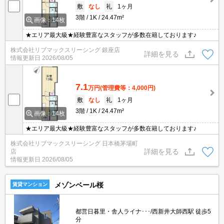
敷
なし
礼
1ヶ月
3階
1K
24.47m²
画像：14枚
★エリア最大級★経験豊富なスタッフが多数在籍しております♪
株式会社リブマックスリーシング 銀座店
詳細を見る
情報更新日
2026/08/05
7.1
万円
(管理費等：4,000円)
敷
なし
礼
1ヶ月
3階
1K
24.47m²
画像：14枚
★エリア最大級★経験豊富なスタッフが多数在籍しております♪
株式会社リブマックスリーシング 日本橋茅場町
詳細を見る
店
情報更新日
2026/08/05
メゾンベール桜
賃貸マンション
都営日暮里・舎人ライナ･･･/西新井大師西駅 徒歩5
分