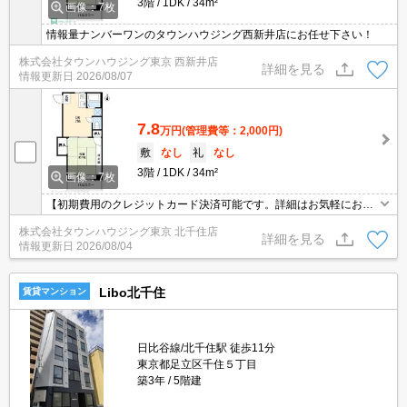
3階
1DK
34m²
画像：7枚
情報量ナンバーワンのタウンハウジング西新井店にお任せ下さい！
株式会社タウンハウジング東京 西新井店
詳細を見る
情報更新日
2026/08/07
7.8
万円
(管理費等：2,000円)
敷
なし
礼
なし
3階
1DK
34m²
画像：7枚
【初期費用のクレジットカード決済可能です。詳細はお気軽にお問
合せ下さい。】
株式会社タウンハウジング東京 北千住店
詳細を見る
情報更新日
2026/08/04
Libo北千住
賃貸マンション
日比谷線/北千住駅 徒歩11分
東京都足立区千住５丁目
築3年
5階建