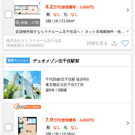
8.2
万円
(管理費等：3,000円)
敷
なし
礼
なし
2階
1K
21.66m²
画像：17枚
賃貸物件探すならラテルーム北千住店へ！ ネット非掲載物件・他社
様の物件もまとめてご案内いたします！！
株式会社ＯＳ ラテルーム北千住店
詳細を見る
情報更新日
2026/08/03
デュオメゾン北千住駅前
賃貸マンション
千代田線/北千住駅 徒歩8分
東京都足立区千住3丁目
築6年
3階建
7.9
万円
(管理費等：4,000円)
敷
なし
礼
なし
2階
1R
16.56m²