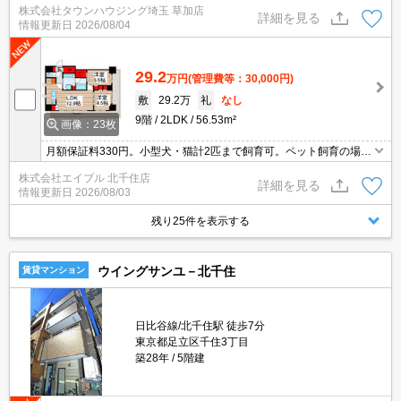
株式会社タウンハウジング埼玉 草加店
詳細を見る
情報更新日
2026/08/04
29.2
万円
(管理費等：30,000円)
敷
29.2万
礼
なし
9階
2LDK
56.53m²
画像：23枚
月額保証料330円。小型犬・猫計2匹まで飼育可。ペット飼育の場
合、敷金1ヵ月分増。エアコン3基付き。3口ガスコンロ付。消音機
株式会社エイブル 北千住店
能付楽器のみ可(10～20時）連続演奏1時間以内。5路線利用可。角
詳細を見る
情報更新日
2026/08/03
部屋。
残り25件を表示する
ウイングサンユ－北千住
賃貸マンション
日比谷線/北千住駅 徒歩7分
東京都足立区千住3丁目
築28年
5階建