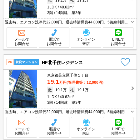
敷
19.1万
礼
19.1万
1LDK
40.62m²
3階
14階建 築3年
退去時、エアコン洗浄代22,000円。退去時清掃費44,000円。5路線利用
可。インターネット無料。エアコン2基付き。追い焚き付き。ウォークイ
ンクローゼット付き。追い焚き付き。鉄筋コンクリート造。
メールで
電話で
オンライン
LINEで
お問合せ
お問合せ
来店
お問合せ
HF北千住レジデンス
PR
賃貸マンション
東京都足立区千住１丁目
19.1
万円
(管理費等：12,000円)
敷
19.1万
礼
19.1万
1LDK
40.62m²
3階
14階建 築3年
退去時、エアコン洗浄代22,000円。退去時清掃費44,000円。5路線利用
可。インターネット無料。エアコン2基付き。追い焚き付き。ウォークイ
ンクローゼット付き。追い焚き付き。鉄筋コンクリート造。
メールで
電話で
オンライン
LINEで
お問合せ
お問合せ
来店
お問合せ