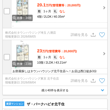
20.1
万円
(管理費等：20,000円)
敷
1ヶ月
礼
なし
4階
2LDK
40.35m²
画像：24枚
.
株式会社タウンハウジング埼玉 八潮店
詳細を見る
情報更新日
2026/08/05
23
万円
(管理費等：20,000円)
敷
1ヶ月
礼
なし
10階
2LDK
43.21m²
画像：23枚
お部屋探しはタウンハウジング北千住店へ！お店は西口徒歩3分
株式会社タウンハウジング東京 北千住店
詳細を見る
情報更新日
2026/08/04
残り40件を表示する
ザ・パークハビオ北千住
賃貸マンション