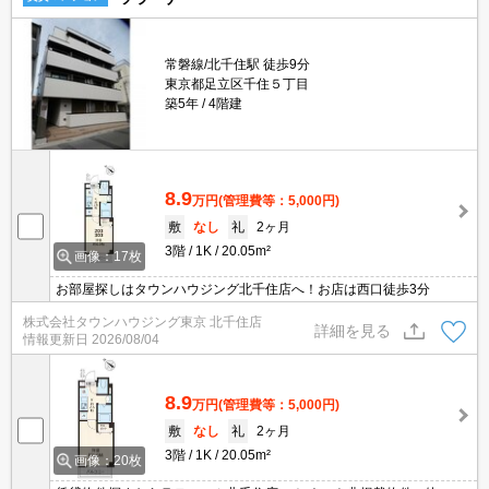
常磐線/北千住駅 徒歩9分
東京都足立区千住５丁目
築5年
4階建
8.9
万円
(管理費等：5,000円)
敷
なし
礼
2ヶ月
3階
1K
20.05m²
画像：17枚
お部屋探しはタウンハウジング北千住店へ！お店は西口徒歩3分
株式会社タウンハウジング東京 北千住店
詳細を見る
情報更新日
2026/08/04
8.9
万円
(管理費等：5,000円)
敷
なし
礼
2ヶ月
3階
1K
20.05m²
画像：20枚