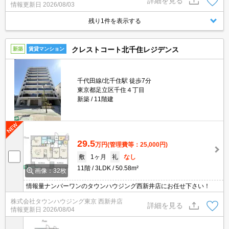
詳細を見る
情報更新日
2026/08/03
残り1件を表示する
クレストコート北千住レジデンス
新築
賃貸マンション
千代田線/北千住駅 徒歩7分
東京都足立区千住４丁目
新築
11階建
29.5
万円
(管理費等：25,000円)
敷
1ヶ月
礼
なし
11階
3LDK
50.58m²
画像：32枚
情報量ナンバーワンのタウンハウジング西新井店にお任せ下さい！
株式会社タウンハウジング東京 西新井店
詳細を見る
情報更新日
2026/08/04