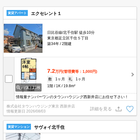
エクセレント１
賃貸アパート
日比谷線/北千住駅 徒歩10分
東京都足立区千住５丁目
築34年
2階建
7.2
万円
(管理費等：1,000円)
敷
1ヶ月
礼
1ヶ月
1階
1K
19.8m²
画像：21枚
情報量ナンバーワンのタウンハウジング西新井店にお任せ下さい！
株式会社タウンハウジング東京 西新井店
詳細を見る
情報更新日
2026/08/03
サヴォイ北千住
賃貸マンション