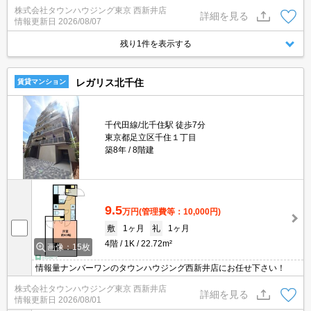
株式会社タウンハウジング東京 西新井店
詳細を見る
情報更新日
2026/08/07
残り1件を表示する
レガリス北千住
賃貸マンション
千代田線/北千住駅 徒歩7分
東京都足立区千住１丁目
築8年
8階建
9.5
万円
(管理費等：10,000円)
敷
1ヶ月
礼
1ヶ月
4階
1K
22.72m²
画像：15枚
情報量ナンバーワンのタウンハウジング西新井店にお任せ下さい！
株式会社タウンハウジング東京 西新井店
詳細を見る
情報更新日
2026/08/01