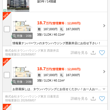
築3年
14階建
18.7
万円
(管理費等：12,000円)
敷
187,000円
礼
187,000円
3階
1LDK
40.11m²
画像：16枚
情報量ナンバーワンのタウンハウジング西新井店にお任せ下さい！
株式会社タウンハウジング東京 西新井店
詳細を見る
情報更新日
2026/08/07
18.7
万円
(管理費等：12,000円)
敷
187,000円
礼
187,000円
3階
1LDK
40.11m²
画像：16枚
お部屋探しは、タウンハウジングにお任せください！お一人お一人
様に合ったお部屋をお探し致します。分からないことは何でもご相
株式会社タウンハウジング東京 日暮里店
談くださいませ。
詳細を見る
情報更新日
2026/08/07