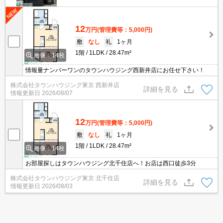
12
万円
(管理費等：5,000円)
敷
なし
礼
1ヶ月
1階
1LDK
28.47m²
画像：14枚
情報量ナンバーワンのタウンハウジング西新井店にお任せ下さい！
株式会社タウンハウジング東京 西新井店
詳細を見る
情報更新日
2026/08/07
12
万円
(管理費等：5,000円)
敷
なし
礼
1ヶ月
1階
1LDK
28.47m²
画像：14枚
お部屋探しはタウンハウジング北千住店へ！お店は西口徒歩3分
株式会社タウンハウジング東京 北千住店
詳細を見る
情報更新日
2026/08/03