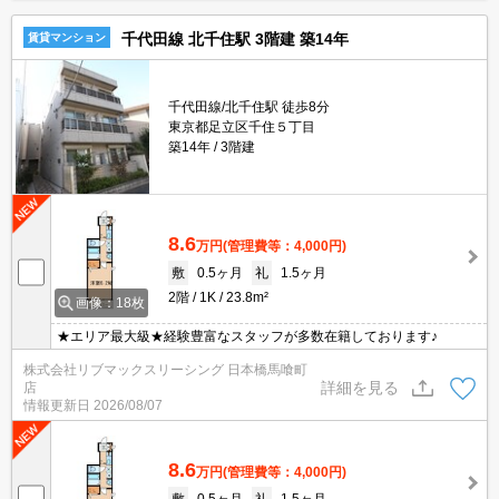
千代田線 北千住駅 3階建 築14年
賃貸マンション
千代田線/北千住駅 徒歩8分
東京都足立区千住５丁目
築14年
3階建
8.6
万円
(管理費等：4,000円)
敷
0.5ヶ月
礼
1.5ヶ月
2階
1K
23.8m²
画像：18枚
★エリア最大級★経験豊富なスタッフが多数在籍しております♪
株式会社リブマックスリーシング 日本橋馬喰町
詳細を見る
店
情報更新日
2026/08/07
8.6
万円
(管理費等：4,000円)
敷
0.5ヶ月
礼
1.5ヶ月