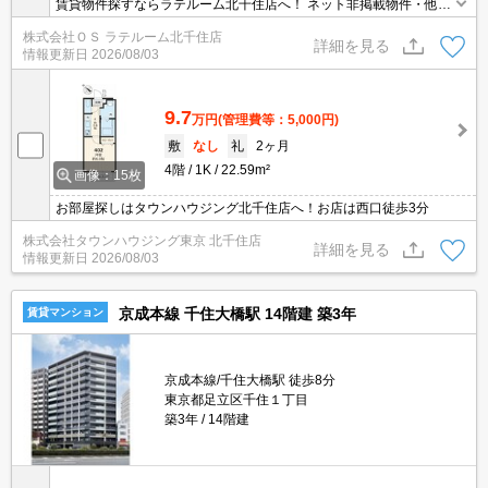
賃貸物件探すならラテルーム北千住店へ！ ネット非掲載物件・他社
様の物件もまとめてご案内いたします！！
株式会社ＯＳ ラテルーム北千住店
詳細を見る
情報更新日
2026/08/03
9.7
万円
(管理費等：5,000円)
敷
なし
礼
2ヶ月
4階
1K
22.59m²
画像：15枚
お部屋探しはタウンハウジング北千住店へ！お店は西口徒歩3分
株式会社タウンハウジング東京 北千住店
詳細を見る
情報更新日
2026/08/03
京成本線 千住大橋駅 14階建 築3年
賃貸マンション
京成本線/千住大橋駅 徒歩8分
東京都足立区千住１丁目
築3年
14階建