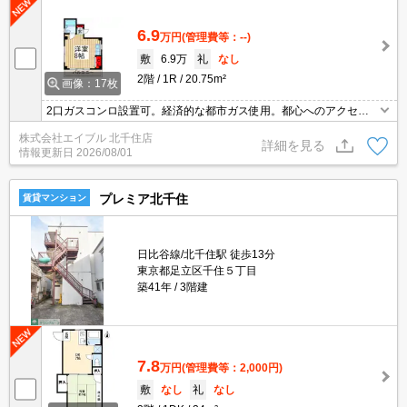
6.9
万円
(管理費等：--)
敷
6.9万
礼
なし
2階
1R
20.75m²
画像：17枚
2口ガスコンロ設置可。経済的な都市ガス使用。都心へのアクセス
良好。1年以内の解約は違約金1ヶ月分発生。
株式会社エイブル 北千住店
詳細を見る
情報更新日
2026/08/01
プレミア北千住
賃貸マンション
日比谷線/北千住駅 徒歩13分
東京都足立区千住５丁目
築41年
3階建
7.8
万円
(管理費等：2,000円)
敷
なし
礼
なし