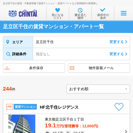
足立区千住の賃貸・不動産情報で賃貸マンション・賃貸アパートなど賃貸物件の部屋探し
お部屋を探す
気になる
最近見た
保存中の
リスト
物件
条件
沿線・駅から
足立区千住の賃貸マンション・アパート一覧
住所から
家賃相場から
足立区千住
変更する
エリア
通勤通学時間から
詳細条件
指定なし
変更する
物件特集から
条件保存
物件新着メール
不動産会社から
TOP
244
件
HF北千住レジデンス
PR
賃貸マンション
東京都足立区千住１丁目
19.1
万円
(管理費等：12,000円)