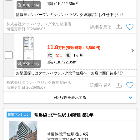
1階
1K
22.35m²
画像：4枚
情報量ナンバーワンのタウンハウジング綾瀬店にお任せ下さい！
株式会社タウンハウジング東京 綾瀬店
詳細を見る
情報更新日
2026/08/05
11.8
万円
(管理費等：8,500円)
敷
なし
礼
1ヶ月
1階
1K
22.35m²
画像：4枚
お部屋探しはタウンハウジング北千住店へ！お店は西口徒歩3分
株式会社タウンハウジング東京 駒込店
詳細を見る
情報更新日
2026/08/07
残り3件を表示する
常磐線 北千住駅 14階建 築1年
賃貸マンション
常磐線/北千住駅 徒歩4分
東京都足立区千住３丁目