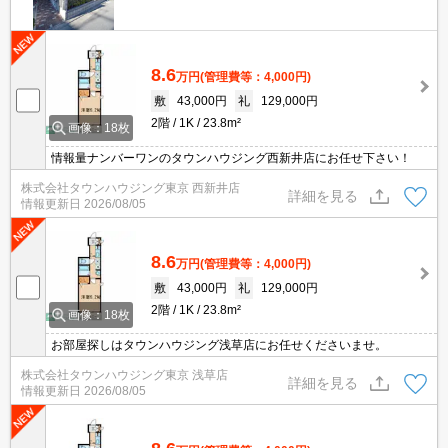
8.6
万円
(管理費等：4,000円)
敷
43,000円
礼
129,000円
2階
1K
23.8m²
画像：18枚
情報量ナンバーワンのタウンハウジング西新井店にお任せ下さい！
株式会社タウンハウジング東京 西新井店
詳細を見る
情報更新日
2026/08/05
8.6
万円
(管理費等：4,000円)
敷
43,000円
礼
129,000円
2階
1K
23.8m²
画像：18枚
お部屋探しはタウンハウジング浅草店にお任せくださいませ。
株式会社タウンハウジング東京 浅草店
詳細を見る
情報更新日
2026/08/05