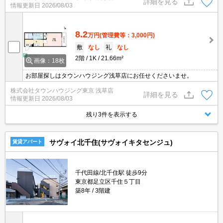
詳細を見る
情報更新日
2026/08/03
8.2
万円
(管理費等：3,000円)
敷
なし
礼
なし
2階
1K
21.66m²
画像：18枚
お部屋探しはタウンハウジング浅草店にお任せくださいませ。
株式会社タウンハウジング東京 浅草店
詳細を見る
情報更新日
2026/08/03
残り3件を表示する
サヴォイ北千住(サヴォイキタセンジュ)
賃貸アパート
千代田線/北千住駅 徒歩9分
東京都足立区千住５丁目
築8年
3階建