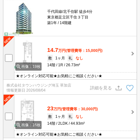
千代田線/北千住駅 徒歩4分
東京都足立区千住３丁目
築1年
14階建
14.7
万円
(管理費等：15,000円)
敷
1ヶ月
礼
なし
14階
1R
26.73m²
画像：19枚
★オンライン対応可能★お気軽にご相談ください★
株式会社タウンハウジング埼玉 草加店
詳細を見る
情報更新日
2026/08/04
23
万円
(管理費等：30,000円)
敷
1ヶ月
礼
なし
14階
2LDK
44.93m²
画像：16枚
★オンライン対応可能★お気軽にご相談ください★