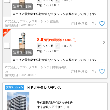
2階
1K
23.8m²
画像：18枚
★エリア最大級★経験豊富なスタッフが多数在籍しております♪
株式会社リブマックスリーシング 銀座店
詳細を見る
情報更新日
2026/08/07
8.6
万円
(管理費等：4,000円)
敷
0.5ヶ月
礼
1.5ヶ月
2階
1K
23.8m²
画像：18枚
★エリア最大級★経験豊富なスタッフが多数在籍しております♪
株式会社リブマックスリーシング 日本橋茅場町
詳細を見る
店
情報更新日
2026/08/07
ＨＦ北千住レジデンス
賃貸マンション
千代田線/北千住駅 徒歩8分
東京都足立区千住１丁目