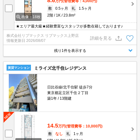
8.6
万円
(管理費等：4,000円)
敷
0.5ヶ月
礼
1.5ヶ月
2階
1K
23.8m²
画像：18枚
★エリア最大級★経験豊富なスタッフが多数在籍しております♪
株式会社リブマックス リブマックス上野店
詳細を見る
情報更新日
2026/08/07
残り1件を表示する
ミライズ北千住レジデンス
賃貸マンション
日比谷線/北千住駅 徒歩7分
東京都足立区千住２丁目
築1年
13階建
14.5
万円
(管理費等：10,000円)
敷
なし
礼
1ヶ月