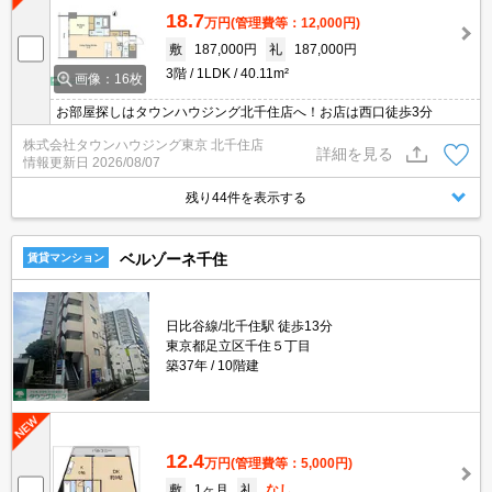
18.7
万円
(管理費等：12,000円)
敷
187,000円
礼
187,000円
3階
1LDK
40.11m²
画像：16枚
お部屋探しはタウンハウジング北千住店へ！お店は西口徒歩3分
株式会社タウンハウジング東京 北千住店
詳細を見る
情報更新日
2026/08/07
残り44件を表示する
ベルゾーネ千住
賃貸マンション
日比谷線/北千住駅 徒歩13分
東京都足立区千住５丁目
築37年
10階建
12.4
万円
(管理費等：5,000円)
敷
1ヶ月
礼
なし