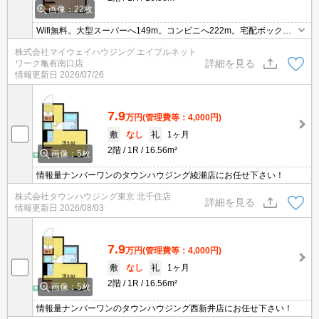
画像：22枚
Wifi無料。大型スーパーへ149m。コンビニへ222m。宅配ボック
ス。オートロック。
株式会社マイウェイハウジング エイブルネット
詳細を見る
ワーク亀有南口店
情報更新日
2026/07/26
7.9
万円
(管理費等：4,000円)
敷
なし
礼
1ヶ月
2階
1R
16.56m²
画像：5枚
情報量ナンバーワンのタウンハウジング綾瀬店にお任せ下さい！
株式会社タウンハウジング東京 北千住店
詳細を見る
情報更新日
2026/08/03
7.9
万円
(管理費等：4,000円)
敷
なし
礼
1ヶ月
2階
1R
16.56m²
画像：5枚
情報量ナンバーワンのタウンハウジング西新井店にお任せ下さい！