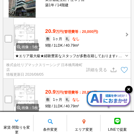
築1年
14階建
20.9
万円
(管理費等：20,000円)
敷
1ヶ月
礼
なし
9階
1LDK
40.79m²
画像：5枚
★エリア最大級★経験豊富なスタッフが多数在籍しております♪ 初
期費用クレジット支払可能！オンライン内覧・オンライン契約等弊
株式会社リブマックスリーシング 日本橋馬喰町
社に一度も来店せずとも問題ありません♪弊社ではネットに掲載され
詳細を見る
店
ている物件も全てご紹介可能になりますので気になる物件は全て申
情報更新日
2026/08/05
し付けください★
20.9
万円
(管理費等：20,000円)
敷
1ヶ月
礼
なし
9階
1LDK
40.79m²
画像：5枚
★エリア最大級★経験豊富なスタッフが多数在籍しております♪ 初
期費用クレジット支払可能！オンライン内覧・オンライン契約等弊
株式会社リブマックスリーシング 銀座店
社に一度も来店せずとも問題ありません♪弊社ではネットに掲載され
家賃·間取りを変
詳細を見る
条件変更
エリア変更
LINEで提案
情報更新日
2026/08/05
ている物件も全てご紹介可能になりますので気になる物件は全て申
更