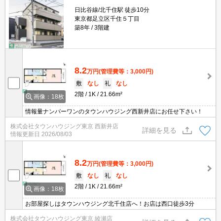
日比谷線/北千住駅 徒歩10分
東京都足立区千住５丁目
築8年
3階建
8.2
万円
(管理費等：3,000円)
敷
なし
礼
なし
2階
1K
21.66m²
画像：18枚
情報量ナンバーワンのタウンハウジング西新井店にお任せ下さい！
株式会社タウンハウジング東京 西新井店
詳細を見る
情報更新日
2026/08/03
8.2
万円
(管理費等：3,000円)
敷
なし
礼
なし
2階
1K
21.66m²
画像：18枚
お部屋探しはタウンハウジング北千住店へ！お店は西口徒歩3分
株式会社タウンハウジング東京 綾瀬店