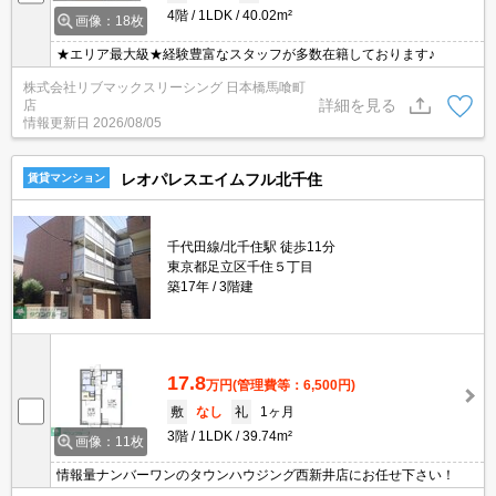
4階
1LDK
40.02m²
画像：18枚
★エリア最大級★経験豊富なスタッフが多数在籍しております♪
株式会社リブマックスリーシング 日本橋馬喰町
詳細を見る
店
情報更新日
2026/08/05
レオパレスエイムフル北千住
賃貸マンション
千代田線/北千住駅 徒歩11分
東京都足立区千住５丁目
築17年
3階建
17.8
万円
(管理費等：6,500円)
敷
なし
礼
1ヶ月
3階
1LDK
39.74m²
画像：11枚
情報量ナンバーワンのタウンハウジング西新井店にお任せ下さい！