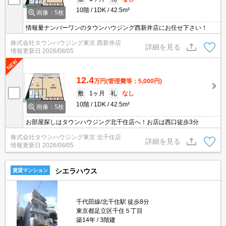
10階
1DK
42.5m²
画像：5枚
情報量ナンバーワンのタウンハウジング西新井店にお任せ下さい！
株式会社タウンハウジング東京 西新井店
詳細を見る
情報更新日
2026/08/05
12.4
万円
(管理費等：5,000円)
敷
1ヶ月
礼
なし
10階
1DK
42.5m²
画像：5枚
お部屋探しはタウンハウジング北千住店へ！お店は西口徒歩3分
株式会社タウンハウジング東京 北千住店
詳細を見る
情報更新日
2026/08/05
シエラハウス
賃貸マンション
千代田線/北千住駅 徒歩8分
東京都足立区千住５丁目
築14年
3階建