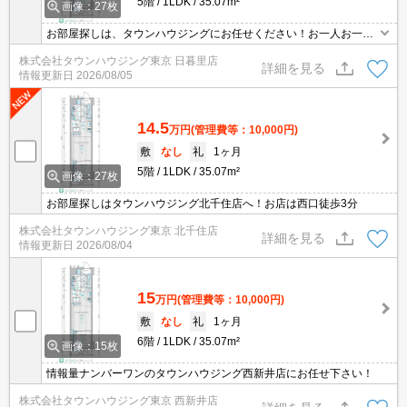
5階
1LDK
35.07m²
画像：27枚
お部屋探しは、タウンハウジングにお任せください！お一人お一人
様に合ったお部屋をお探し致します。分からないことは何でもご相
株式会社タウンハウジング東京 日暮里店
談くださいませ。
詳細を見る
情報更新日
2026/08/05
14.5
万円
(管理費等：10,000円)
敷
なし
礼
1ヶ月
5階
1LDK
35.07m²
画像：27枚
お部屋探しはタウンハウジング北千住店へ！お店は西口徒歩3分
株式会社タウンハウジング東京 北千住店
詳細を見る
情報更新日
2026/08/04
15
万円
(管理費等：10,000円)
敷
なし
礼
1ヶ月
6階
1LDK
35.07m²
画像：15枚
情報量ナンバーワンのタウンハウジング西新井店にお任せ下さい！
株式会社タウンハウジング東京 西新井店