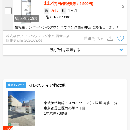
11.4
万円
(管理費等：6,500円)
敷
なし
礼
1ヶ月
1階
1R
27.8m²
画像：18枚
情報量ナンバーワンのタウンハウジング西新井店にお任せ下さい！
株式会社タウンハウジング東京 西新井店
詳細を見る
情報更新日
2026/08/06
残り7件を表示する
セレスティア竹の塚
賃貸アパート
東武伊勢崎線・スカイツ･･･/竹ノ塚駅 徒歩11分
東京都足立区竹の塚２丁目
1年未満
3階建