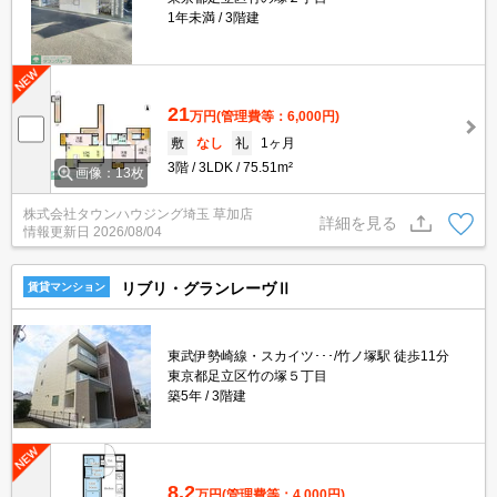
1年未満
3階建
21
万円
(管理費等：6,000円)
敷
なし
礼
1ヶ月
3階
3LDK
75.51m²
画像：13枚
株式会社タウンハウジング埼玉 草加店
詳細を見る
情報更新日
2026/08/04
リブリ・グランレーヴⅡ
賃貸マンション
東武伊勢崎線・スカイツ･･･/竹ノ塚駅 徒歩11分
東京都足立区竹の塚５丁目
築5年
3階建
8.2
万円
(管理費等：4,000円)