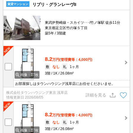
リブリ・グランレーヴII
賃貸マンション
東武伊勢崎線・スカイツ･･･/竹ノ塚駅 徒歩11分
東京都足立区竹の塚５丁目
築5年
3階建
8.2
万円
(管理費等：4,000円)
敷
なし
礼
1ヶ月
3階
1K
26.08m²
画像：17枚
お部屋探しはタウンハウジング浅草店にお任せくださいませ。
株式会社タウンハウジング東京 浅草店
詳細を見る
情報更新日
2026/08/05
8.2
万円
(管理費等：4,000円)
敷
なし
礼
1ヶ月
3階
1K
26.08m²
画像：17枚