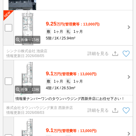
9.25
万円
(管理費等：13,000円)
敷
1ヶ月
礼
1ヶ月
5階
1K
25.94m²
画像：15枚
シンクロ株式会社 池袋店
詳細を見る
情報更新日
2026/08/05
9.1
万円
(管理費等：13,000円)
敷
1ヶ月
礼
1ヶ月
4階
1K
26.53m²
画像：13枚
情報量ナンバーワンのタウンハウジング西新井店にお任せ下さい！
株式会社タウンハウジング東京 西新井店
詳細を見る
情報更新日
2026/08/03
9.1
万円
(管理費等：13,000円)