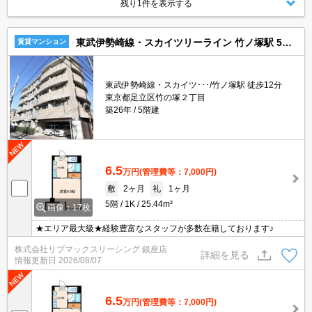
残り1件を表示する
東武伊勢崎線・スカイツリーライン 竹ノ塚駅 5階建 築26年
賃貸マンション
東武伊勢崎線・スカイツ･･･/竹ノ塚駅 徒歩12分
東京都足立区竹の塚２丁目
築26年
5階建
6.5
万円
(管理費等：7,000円)
敷
2ヶ月
礼
1ヶ月
5階
1K
25.44m²
画像：17枚
★エリア最大級★経験豊富なスタッフが多数在籍しております♪
株式会社リブマックスリーシング 銀座店
詳細を見る
情報更新日
2026/08/07
6.5
万円
(管理費等：7,000円)