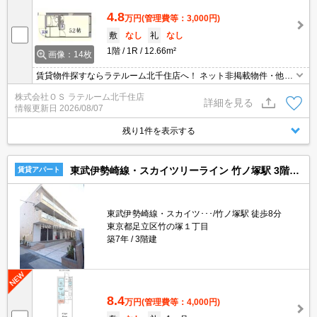
4.8
万円
(管理費等：3,000円)
敷
なし
礼
なし
1階
1R
12.66m²
画像：14枚
賃貸物件探すならラテルーム北千住店へ！ ネット非掲載物件・他社
様の物件もまとめてご案内いたします！！
株式会社ＯＳ ラテルーム北千住店
詳細を見る
情報更新日
2026/08/07
残り1件を表示する
東武伊勢崎線・スカイツリーライン 竹ノ塚駅 3階建 築7年
賃貸アパート
東武伊勢崎線・スカイツ･･･/竹ノ塚駅 徒歩8分
東京都足立区竹の塚１丁目
築7年
3階建
8.4
万円
(管理費等：4,000円)