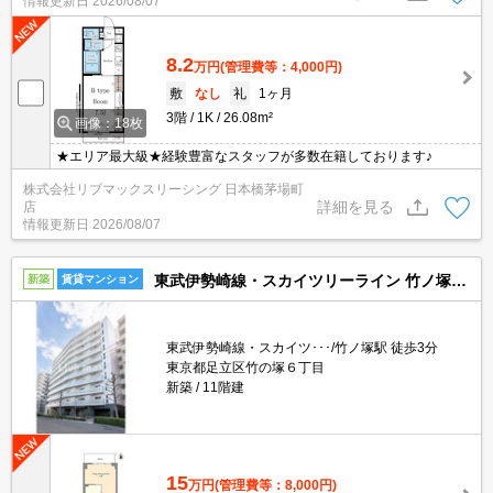
情報更新日
2026/08/07
8.2
万円
(管理費等：4,000円)
敷
なし
礼
1ヶ月
3階
1K
26.08m²
画像：18枚
★エリア最大級★経験豊富なスタッフが多数在籍しております♪
株式会社リブマックスリーシング 日本橋茅場町
詳細を見る
店
情報更新日
2026/08/07
東武伊勢崎線・スカイツリーライン 竹ノ塚駅 11階建 新築
新築
賃貸マンション
東武伊勢崎線・スカイツ･･･/竹ノ塚駅 徒歩3分
東京都足立区竹の塚６丁目
新築
11階建
15
万円
(管理費等：8,000円)