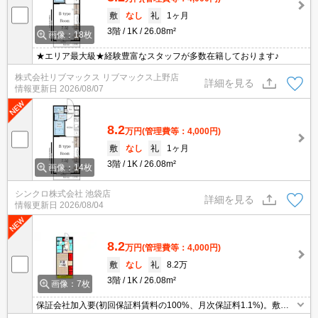
敷
なし
礼
1ヶ月
3階
1K
26.08m²
画像：18枚
★エリア最大級★経験豊富なスタッフが多数在籍しております♪
株式会社リブマックス リブマックス上野店
詳細を見る
情報更新日
2026/08/07
8.2
万円
(管理費等：4,000円)
敷
なし
礼
1ヶ月
3階
1K
26.08m²
画像：14枚
シンクロ株式会社 池袋店
詳細を見る
情報更新日
2026/08/04
8.2
万円
(管理費等：4,000円)
敷
なし
礼
8.2万
3階
1K
26.08m²
画像：7枚
保証会社加入要(初回保証料賃料の100%、月次保証料1.1%)。敷金
なし。初期費用がおさえられる物件。TVインターホン付き。浴室乾