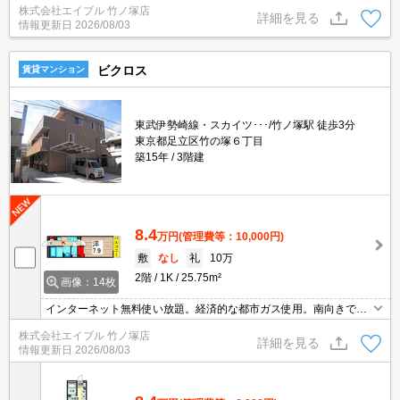
株式会社エイブル 竹ノ塚店
燥機付。宅配ボックスあり。駐輪場有。オススメ物件。
詳細を見る
情報更新日
2026/08/03
ビクロス
賃貸マンション
東武伊勢崎線・スカイツ･･･/竹ノ塚駅 徒歩3分
東京都足立区竹の塚６丁目
築15年
3階建
8.4
万円
(管理費等：10,000円)
敷
なし
礼
10万
2階
1K
25.75m²
画像：14枚
インターネット無料使い放題。経済的な都市ガス使用。南向きで日
当り良好。独立洗面台。人気のオートロック付マンション。仲介手
株式会社エイブル 竹ノ塚店
数料家賃の0.55ヵ月分。都内通勤の方におすすめ。
詳細を見る
情報更新日
2026/08/03