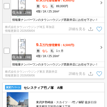
万円
(管理費等：6,500円)
敷
なし
礼
89,000円
4階
1K
25.16m²
画像：19枚
情報量ナンバーワンのタウンハウジング西新井店にお任せ下さい！
株式会社タウンハウジング埼玉 草加店
詳細を見る
情報更新日
2026/08/04
9.1
万円
(管理費等：6,500円)
敷
なし
礼
1ヶ月
4階
1K
25.16m²
画像：19枚
情報量ナンバーワンのタウンハウジング西新井店にお任せ下さい！
株式会社タウンハウジング東京 西新井店
詳細を見る
情報更新日
2026/08/06
セレスティア竹ノ塚 A棟
賃貸アパート
東武伊勢崎線・スカイツ･･･/竹ノ塚駅 徒歩11分
東京都足立区竹の塚２丁目