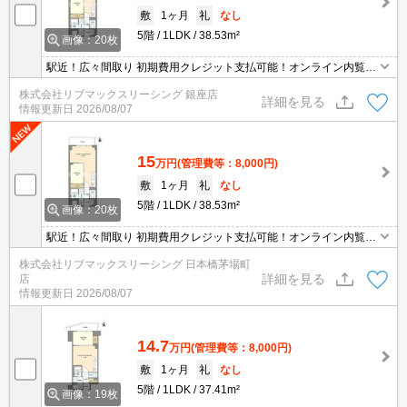
敷
1ヶ月
礼
なし
5階
1LDK
38.53m²
画像：20枚
駅近！広々間取り 初期費用クレジット支払可能！オンライン内覧・
オンライン契約等弊社に一度も来店せずとも問題ありません♪弊社で
株式会社リブマックスリーシング 銀座店
はネットに掲載されている物件も全てご紹介可能になりますので気
詳細を見る
情報更新日
2026/08/07
になる物件は全て申し付けください★
15
万円
(管理費等：8,000円)
敷
1ヶ月
礼
なし
5階
1LDK
38.53m²
画像：20枚
駅近！広々間取り 初期費用クレジット支払可能！オンライン内覧・
オンライン契約等弊社に一度も来店せずとも問題ありません♪弊社で
株式会社リブマックスリーシング 日本橋茅場町
はネットに掲載されている物件も全てご紹介可能になりますので気
詳細を見る
店
になる物件は全て申し付けください★
情報更新日
2026/08/07
14.7
万円
(管理費等：8,000円)
敷
1ヶ月
礼
なし
5階
1LDK
37.41m²
画像：19枚