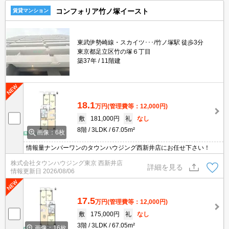
コンフォリア竹ノ塚イースト
賃貸マンション
東武伊勢崎線・スカイツ･･･/竹ノ塚駅 徒歩3分
東京都足立区竹の塚６丁目
築37年
11階建
18.1
万円
(管理費等：12,000円)
敷
181,000円
礼
なし
8階
3LDK
67.05m²
画像：6枚
情報量ナンバーワンのタウンハウジング西新井店にお任せ下さい！
株式会社タウンハウジング東京 西新井店
詳細を見る
情報更新日
2026/08/06
17.5
万円
(管理費等：12,000円)
敷
175,000円
礼
なし
3階
3LDK
67.05m²
画像：16枚