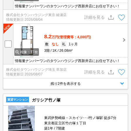
情報量ナンバーワンのタウンハウジング西新井店にお任せ下さい！
株式会社タウンハウジング東京 綾瀬店
詳細を見る
情報更新日
2026/08/04
8.2
万円
(管理費等：4,000円)
敷
なし
礼
1ヶ月
3階
1K
26.08m²
画像：17枚
情報量ナンバーワンのタウンハウジング西新井店にお任せ下さい！
株式会社タウンハウジング埼玉 草加店
詳細を見る
情報更新日
2026/08/07
残り2件を表示する
ガリシア竹ノ塚
賃貸マンション
東武伊勢崎線・スカイツ･･･/竹ノ塚駅 徒歩7分
東京都足立区竹の塚１丁目
築1年
7階建