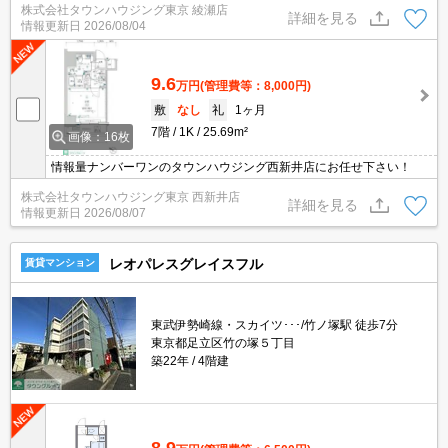
株式会社タウンハウジング東京 綾瀬店
詳細を見る
情報更新日
2026/08/04
9.6
万円
(管理費等：8,000円)
敷
なし
礼
1ヶ月
7階
1K
25.69m²
画像：16枚
情報量ナンバーワンのタウンハウジング西新井店にお任せ下さい！
株式会社タウンハウジング東京 西新井店
詳細を見る
情報更新日
2026/08/07
レオパレスグレイスフル
賃貸マンション
東武伊勢崎線・スカイツ･･･/竹ノ塚駅 徒歩7分
東京都足立区竹の塚５丁目
築22年
4階建
8.9