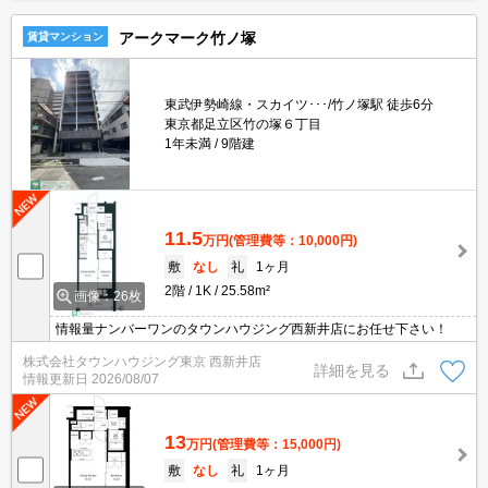
アークマーク竹ノ塚
賃貸マンション
東武伊勢崎線・スカイツ･･･/竹ノ塚駅 徒歩6分
東京都足立区竹の塚６丁目
1年未満
9階建
11.5
万円
(管理費等：10,000円)
敷
なし
礼
1ヶ月
2階
1K
25.58m²
画像：26枚
情報量ナンバーワンのタウンハウジング西新井店にお任せ下さい！
株式会社タウンハウジング東京 西新井店
詳細を見る
情報更新日
2026/08/07
13
万円
(管理費等：15,000円)
敷
なし
礼
1ヶ月