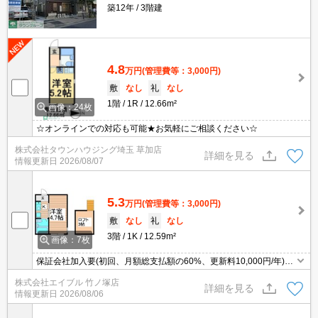
築12年
3階建
4.8
万円
(管理費等：3,000円)
敷
なし
礼
なし
1階
1R
12.66m²
画像：24枚
☆オンラインでの対応も可能★お気軽にご相談ください☆
株式会社タウンハウジング埼玉 草加店
詳細を見る
情報更新日
2026/08/07
5.3
万円
(管理費等：3,000円)
敷
なし
礼
なし
3階
1K
12.59m²
画像：7枚
保証会社加入要(初回、月額総支払額の60%、更新料10,000円/年)。
敷金・礼金なし。初期費用がおさえられる物件。ミニ冷蔵庫付。ロ
株式会社エイブル 竹ノ塚店
フト好きにオススメ。東武伊勢崎線竹ノ塚駅まで7分。
詳細を見る
情報更新日
2026/08/06