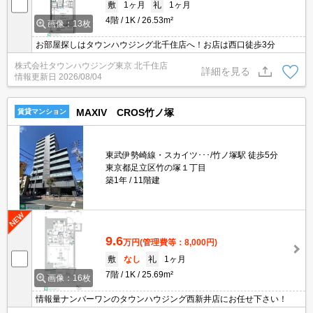
敷
1ヶ月
礼
1ヶ月
4階
1K
26.53m²
画像：13枚
お部屋探しはタウンハウジング北千住店へ！お店は西口徒歩3分
株式会社タウンハウジング東京 北千住店
詳細を見る
情報更新日
2026/08/04
MAXIV CROS竹ノ塚
賃貸マンション
東武伊勢崎線・スカイツ･･･/竹ノ塚駅 徒歩5分
東京都足立区竹の塚１丁目
築1年
11階建
9.6
万円
(管理費等：8,000円)
敷
なし
礼
1ヶ月
7階
1K
25.69m²
画像：16枚
情報量ナンバーワンのタウンハウジング西新井店にお任せ下さい！