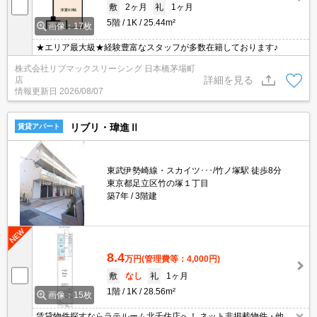
敷
2ヶ月
礼
1ヶ月
5階
1K
25.44m²
画像：17枚
★エリア最大級★経験豊富なスタッフが多数在籍しております♪
株式会社リブマックスリーシング 日本橋茅場町
詳細を見る
店
情報更新日
2026/08/07
リブリ・瑋進Ⅱ
賃貸アパート
東武伊勢崎線・スカイツ･･･/竹ノ塚駅 徒歩8分
東京都足立区竹の塚１丁目
築7年
3階建
8.4
万円
(管理費等：4,000円)
敷
なし
礼
1ヶ月
1階
1K
28.56m²
画像：15枚
賃貸物件探すならラテルーム北千住店へ！ ネット非掲載物件・他社