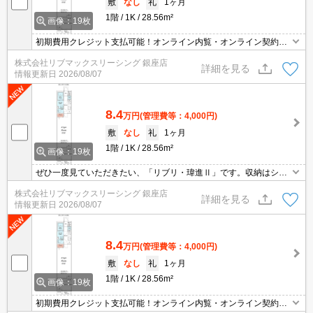
敷
なし
礼
1ヶ月
1階
1K
28.56m²
画像：19枚
初期費用クレジット支払可能！オンライン内覧・オンライン契約等
弊社に一度も来店せずとも問題ありません♪弊社ではネットに掲載さ
株式会社リブマックスリーシング 銀座店
れている物件も全てご紹介可能になりますので気になる物件は全て
詳細を見る
情報更新日
2026/08/07
申し付けください★
8.4
万円
(管理費等：4,000円)
敷
なし
礼
1ヶ月
1階
1K
28.56m²
画像：19枚
ぜひ一度見ていただきたい、「リブリ・瑋進Ⅱ」です。収納はシュ
ーズボックス・クロゼットなど豊富なので、広々と空間を利用する
株式会社リブマックスリーシング 銀座店
ことも可能です。室内設備は洗面所独立・浴室乾燥機など豊富に揃
詳細を見る
情報更新日
2026/08/07
っており、過ごしやすいお部屋になっております。こちらのお部屋
で新しい生活を始めてみませんか。こちらは1Kの物件です。
8.4
万円
(管理費等：4,000円)
敷
なし
礼
1ヶ月
1階
1K
28.56m²
画像：19枚
初期費用クレジット支払可能！オンライン内覧・オンライン契約等