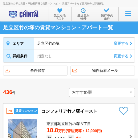
足立区竹の塚の賃貸・不動産情報で賃貸マンション・賃貸アパートなど賃貸物件の部屋探し
お部屋を探す
気になる
最近見た
保存中の
リスト
物件
条件
沿線・駅から
足立区竹の塚の賃貸マンション・アパート一覧
住所から
家賃相場から
足立区竹の塚
変更する
エリア
通勤通学時間から
詳細条件
指定なし
変更する
物件特集から
条件保存
物件新着メール
不動産会社から
TOP
436
件
コンフォリア竹ノ塚イースト
PR
賃貸マンション
東京都足立区竹の塚６丁目
18.8
万円
(管理費等：12,000円)