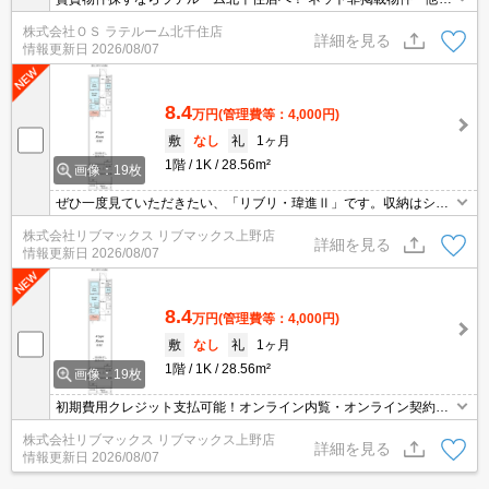
様の物件もまとめてご案内いたします！！
株式会社ＯＳ ラテルーム北千住店
詳細を見る
情報更新日
2026/08/07
8.4
万円
(管理費等：4,000円)
敷
なし
礼
1ヶ月
1階
1K
28.56m²
画像：19枚
ぜひ一度見ていただきたい、「リブリ・瑋進Ⅱ」です。収納はシュ
ーズボックス・クロゼットなど豊富なので、広々と空間を利用する
株式会社リブマックス リブマックス上野店
ことも可能です。室内設備は洗面所独立・浴室乾燥機など豊富に揃
詳細を見る
情報更新日
2026/08/07
っており、過ごしやすいお部屋になっております。こちらのお部屋
で新しい生活を始めてみませんか。こちらは1Kの物件です。
8.4
万円
(管理費等：4,000円)
敷
なし
礼
1ヶ月
1階
1K
28.56m²
画像：19枚
初期費用クレジット支払可能！オンライン内覧・オンライン契約等
弊社に一度も来店せずとも問題ありません♪弊社ではネットに掲載さ
株式会社リブマックス リブマックス上野店
れている物件も全てご紹介可能になりますので気になる物件は全て
詳細を見る
情報更新日
2026/08/07
申し付けください★