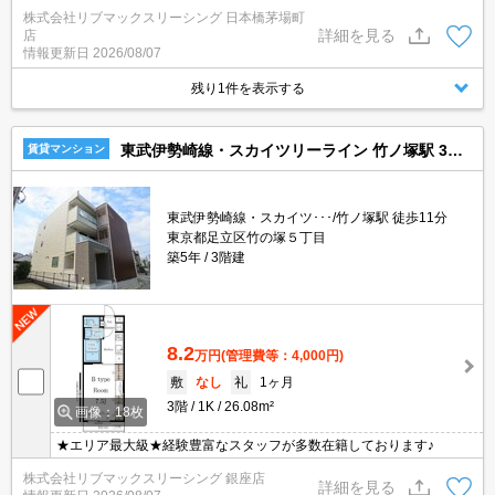
弊社に一度も来店せずとも問題ありません♪弊社ではネットに掲載さ
株式会社リブマックスリーシング 日本橋茅場町
れている物件も全てご紹介可能になりますので気になる物件は全て
詳細を見る
店
申し付けください★
情報更新日
2026/08/07
残り1件を表示する
東武伊勢崎線・スカイツリーライン 竹ノ塚駅 3階建 築5年
賃貸マンション
東武伊勢崎線・スカイツ･･･/竹ノ塚駅 徒歩11分
東京都足立区竹の塚５丁目
築5年
3階建
8.2
万円
(管理費等：4,000円)
敷
なし
礼
1ヶ月
3階
1K
26.08m²
画像：18枚
★エリア最大級★経験豊富なスタッフが多数在籍しております♪
株式会社リブマックスリーシング 銀座店
詳細を見る