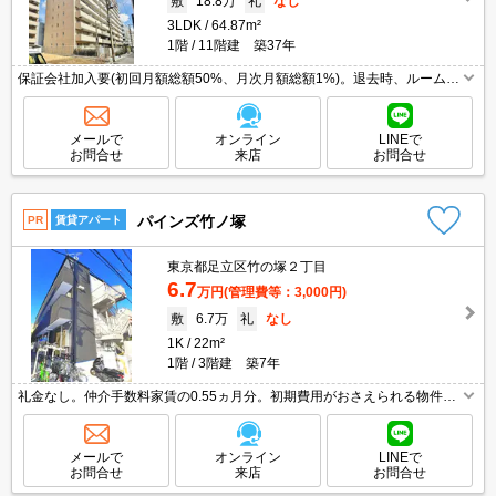
敷
18.8万
礼
なし
3LDK
64.87m²
1階
11階建 築37年
保証会社加入要(初回月額総額50%、月次月額総額1%)。退去時、ルームク
リーニング費用は実費でご負担願います。うれしい礼金0!。駅近。過ごし
やすい生活環境が整っています。当社オススメの物件。
メールで
オンライン
LINEで
お問合せ
来店
お問合せ
パインズ竹ノ塚
PR
賃貸アパート
東京都足立区竹の塚２丁目
6.7
万円
(管理費等：3,000円)
敷
6.7万
礼
なし
1K
22m²
1階
3階建 築7年
礼金なし。仲介手数料家賃の0.55ヵ月分。初期費用がおさえられる物件。
独立洗面台。温水洗浄便座付き。全居室に収納スペースあり。都内通勤の
方におすすめ。自社管理物件。
メールで
オンライン
LINEで
お問合せ
来店
お問合せ