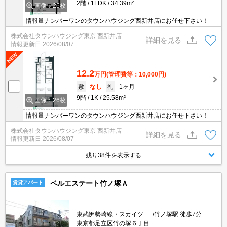
2階
1LDK
34.39m²
画像：26枚
情報量ナンバーワンのタウンハウジング西新井店にお任せ下さい！
株式会社タウンハウジング東京 西新井店
詳細を見る
情報更新日
2026/08/07
12.2
万円
(管理費等：10,000円)
敷
なし
礼
1ヶ月
9階
1K
25.58m²
画像：26枚
情報量ナンバーワンのタウンハウジング西新井店にお任せ下さい！
株式会社タウンハウジング東京 西新井店
詳細を見る
情報更新日
2026/08/07
残り38件を表示する
ベルエステート竹ノ塚Ａ
賃貸アパート
東武伊勢崎線・スカイツ･･･/竹ノ塚駅 徒歩7分
東京都足立区竹の塚６丁目