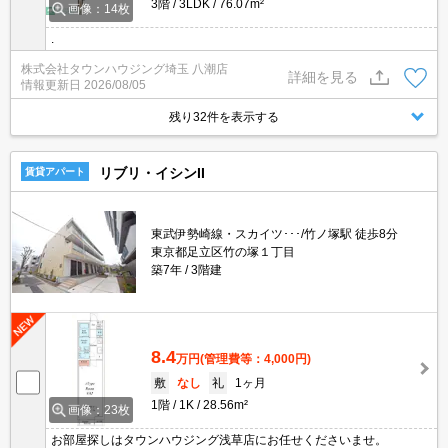
3階
3LDK
76.07m²
画像：14枚
.
株式会社タウンハウジング埼玉 八潮店
詳細を見る
情報更新日
2026/08/05
残り32件を表示する
リブリ・イシンII
賃貸アパート
東武伊勢崎線・スカイツ･･･/竹ノ塚駅 徒歩8分
東京都足立区竹の塚１丁目
築7年
3階建
8.4
万円
(管理費等：4,000円)
敷
なし
礼
1ヶ月
1階
1K
28.56m²
画像：23枚
お部屋探しはタウンハウジング浅草店にお任せくださいませ。