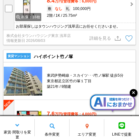
8.4
万円
(管理費等：6,000円)
敷
なし
礼
100,000円
2階
1K
25.75m²
画像：18枚
お部屋探しはタウンハウジング浅草店にお任せくださいませ。
株式会社タウンハウジング東京 浅草店
詳細を見る
情報更新日
2026/08/03
ハイポイント竹ノ塚
賃貸マンション
東武伊勢崎線・スカイツ･･･/竹ノ塚駅 徒歩5分
東京都足立区竹の塚１丁目
築21年
9階建
7.6
万円
(管理費等：4,000円)
敷
7.6万
礼
7.6万
8階
1K
21.39m²
画像：23枚
家賃·間取りを変
条件変更
エリア変更
LINEで提案
更