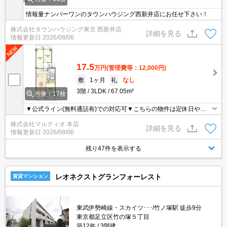
情報量ナンバーワンのタウンハウジング西新井店にお任せ下さい！
株式会社タウンハウジング東京 西新井店
詳細を見る
情報更新日
2026/08/06
17.5
万円
(管理費等：12,000円)
敷
1ヶ月
礼
なし
3階
3LDK
67.05m²
画像：17枚
▼公式ライン(無料通話有)での対応可▼こちらの物件は定休日や営
業時間外も含め、お時間が取りにくい方でも柔軟にご対応させて頂
株式会社マルティオ 本店
きます▼オンライン内見・契約等対応可▼現地集合現地解散可▼
詳細を見る
情報更新日
2026/08/06
残り47件を表示する
レオネクストグランフォーレスト
賃貸マンション
東武伊勢崎線・スカイツ･･･/竹ノ塚駅 徒歩9分
東京都足立区竹の塚５丁目
築12年
3階建