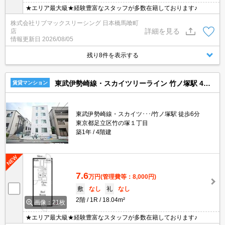
★エリア最大級★経験豊富なスタッフが多数在籍しております♪
株式会社リブマックスリーシング 日本橋馬喰町
詳細を見る
店
情報更新日
2026/08/05
残り8件を表示する
東武伊勢崎線・スカイツリーライン 竹ノ塚駅 4階建 築1年
賃貸マンション
東武伊勢崎線・スカイツ･･･/竹ノ塚駅 徒歩6分
東京都足立区竹の塚１丁目
築1年
4階建
7.6
万円
(管理費等：8,000円)
敷
なし
礼
なし
2階
1R
18.04m²
画像：21枚
★エリア最大級★経験豊富なスタッフが多数在籍しております♪