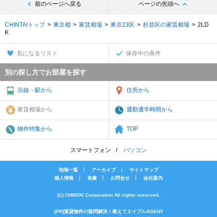
前のページへ戻る
ページの先頭へ
CHINTAIトップ
東京都
家賃相場
東京23区
杉並区の家賃相場
2LD
K
気になるリスト
保存中の条件
別の探し方でお部屋を探す
沿線・駅から
住所から
家賃相場から
通勤通学時間から
物件特集から
TOP
スマートフォン
パソコン
地域一覧
アーカイブ
サイトマップ
個人情報
免責
お問合せ
会社案内
(C) CHINTAI Corporation All rights reserved.
[PR]賃貸物件の疑問解決！教えてエイブルAGENT