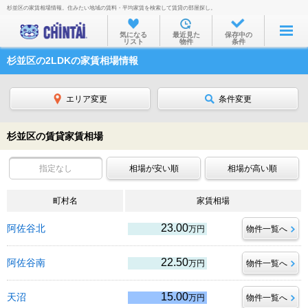
杉並区の家賃相場情報。住みたい地域の賃料・平均家賃を検索して賃貸の部屋探し。
お部屋を探す
気になる
最近見た
保存中の
リスト
物件
条件
沿線・駅から
杉並区の2LDKの家賃相場情報
住所から
家賃相場から
エリア変更
条件変更
通勤通学時間から
杉並区の賃貸家賃相場
物件特集から
指定なし
相場が安い順
相場が高い順
不動産会社から
町村名
TOP
家賃相場
23.00
阿佐谷北
万円
物件一覧へ
22.50
阿佐谷南
万円
物件一覧へ
15.00
天沼
万円
物件一覧へ