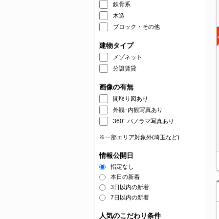
鉄骨系
木造
ブロック・その他
建物タイプ
メゾネット
分譲賃貸
画像の有無
間取り図あり
外観･内観写真あり
360° パノラマ写真あり
※一部エリア対象外(埼玉など)
情報公開日
指定なし
本日の新着
3日以内の新着
7日以内の新着
人気のこだわり条件