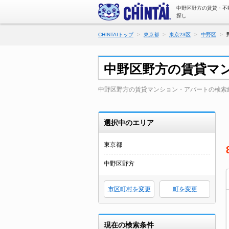
中野区野方の賃貸・不
探し
CHINTAIトップ
東京都
東京23区
中野区
中野区野方の賃貸マ
中野区野方の賃貸マンション・アパートの検索
選択中のエリア
東京都
中野区野方
市区町村を変更
町を変更
現在の検索条件