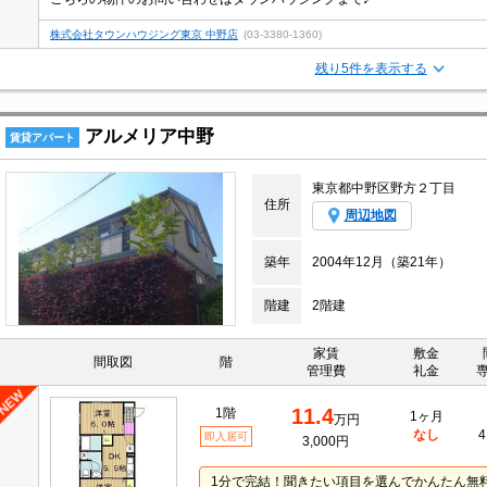
株式会社タウンハウジング東京 中野店
(03-3380-1360)
残り5件を表示する
アルメリア中野
賃貸アパート
東京都中野区野方２丁目
住所
周辺地図
築年
2004年12月（築21年）
階建
2階建
家賃
敷金
間取図
階
管理費
礼金
11.4
1階
1ヶ月
万円
なし
4
即入居可
3,000円
1分で完結！聞きたい項目を選んでかんたん無