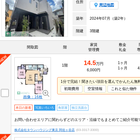
住所
周辺地図
築年
2024年07月（築2年）
階建
3階建
家賃
敷金
間取図
階
管理費
礼金
14.5
1ヶ月
万円
1階
1ヶ月
4
6,000円
1分で完結！聞きたい項目を選んでかんたん無
初期費用
空室情報
これと似た物件
画像：16枚
本日の新着
写真いろいろ
角部屋
独立洗面台
株式会社タウンハウジング東京 阿佐ヶ谷店
(03-3317-3300)