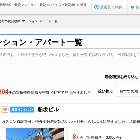
動産情報で賃貸マンション・賃貸アパートなど賃貸物件の部屋
最近見た物件
気
野方の賃貸物件･マンション･アパート一覧
ンション・アパート一覧
結果です。804件の物件が見つかりました。物件一覧で賃料や間取り、外観写真を
建物種別を絞り込む
804
並び替え
件の賃貸物件情報が中野区野方で見つかりました
船坂ビル
PR
賃貸マンション
8
万円（管理費等：3,000円）