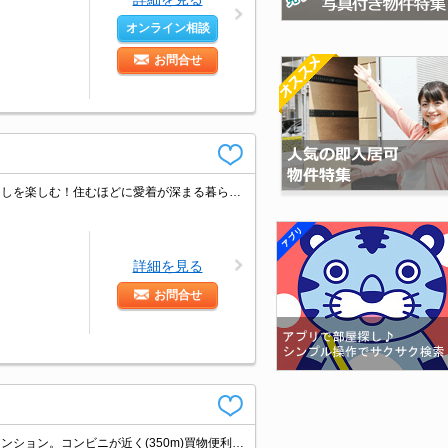
オンライン相談
お問合せ
暮らすほどに快適さを実感できる設備仕様！都心を身近に、ストレスフリーな暮らしを楽しむ！住むほどに愛着が深まる暮らしやすい街！！
詳細を見る
お問合せ
魅力的な賃料。室内に洗濯機置場あり。室内物干しあり。人気のオートロック付マンション。コンビニが近く(350m)買物便利。1年未満の解約時、違約金家賃+管理費の1ヶ月分発生。詳細はお問い合わせください。