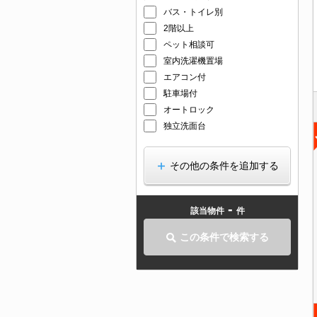
バス・トイレ別
2階以上
ペット相談可
室内洗濯機置場
エアコン付
駐車場付
オートロック
独立洗面台
その他の条件を追加する
-
該当物件
件
この条件で検索する