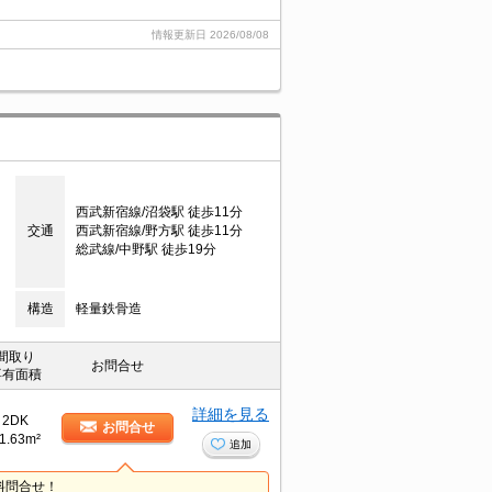
情報更新日
2026/08/08
西武新宿線/沼袋駅 徒歩11分
交通
西武新宿線/野方駅 徒歩11分
総武線/中野駅 徒歩19分
構造
軽量鉄骨造
間取り
お問合せ
専有面積
詳細を見る
2DK
お問合せ
1.63m²
追加
料問合せ！