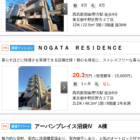
8万
8万
敷
礼
西武新宿線/野方駅 徒歩4分
東京都中野区野方３丁目
1DK / 22.5m² 3階 / 3階建 築38年
ＮＯＧＡＴＡ ＲＥＳＩＤＥＮＣＥ
PR
賃貸マンション
20.3
万円（管理費等：15,000円）
1ヶ月
なし
敷
礼
西武新宿線/野方駅 徒歩6分
東京都中野区野方２丁目
2LDK / 48.2m² 1階 / 8階建 1年未満
アーバンプレイス沼袋Ⅳ A棟
PR
賃貸アパート