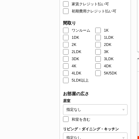
家賃クレジット払い可
初期費用クレジット払い可
間取り
ワンルーム
1K
1DK
1LDK
2K
2DK
2LDK
3K
3DK
3LDK
4K
4DK
4LDK
5K/5DK
5LDK以上
お部屋の広さ
居室
和室を含む
リビング・ダイニング・キッチン