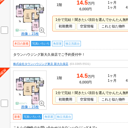
14.5
1ヶ月
万円
1階
1ヶ月
4
6,000円
1分で完結！聞きたい項目を選んでかんたん無
初期費用
空室情報
これと似た物件
画像：15枚
本日の新着
写真いろいろ
角部屋
独立洗面台
タウンハウジング新大久保店でご予約受付中！
株式会社タウンハウジング東京 新大久保店
(03-3365-5531)
14.5
1ヶ月
万円
1階
1ヶ月
4
6,000円
1分で完結！聞きたい項目を選んでかんたん無
初期費用
空室情報
これと似た物件
画像：15枚
新着
写真いろいろ
角部屋
独立洗面台
こちらの物件のお問い合わせはタウンハウジングまで♪