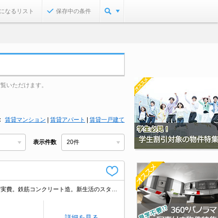
になるリスト
保存中の条件
ご覧いただけます。
賃貸マンション
|
賃貸アパート
|
賃貸一戸建て
表示件数
ガスコンロ設置可。仲介手数料家賃の0.55ヶ月分。久しぶりに空きました。清掃費実費。鉄筋コンクリート造。新生活のスタートはここから。あなたの新生活応援します！。利便立地で新生活スタート。
詳細を見る