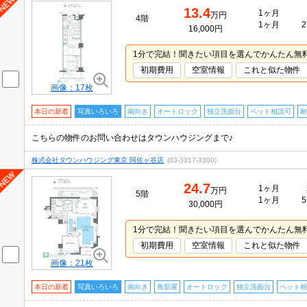
13.4
1ヶ月
万円
4階
1ヶ月
2
16,000円
1分で完結！聞きたい項目を選んでかんたん無
初期費用
空室情報
これと似た物件
画像：17枚
本日の新着
写真いろいろ
南向き
オートロック
独立洗面台
ペット相談可
耐
こちらの物件のお問い合わせはタウンハウジングまで♪
株式会社タウンハウジング東京 阿佐ヶ谷店
(03-3317-3300)
24.7
1ヶ月
万円
5階
1ヶ月
5
30,000円
1分で完結！聞きたい項目を選んでかんたん無
初期費用
空室情報
これと似た物件
画像：21枚
本日の新着
写真いろいろ
南向き
角部屋
オートロック
独立洗面台
ペット相