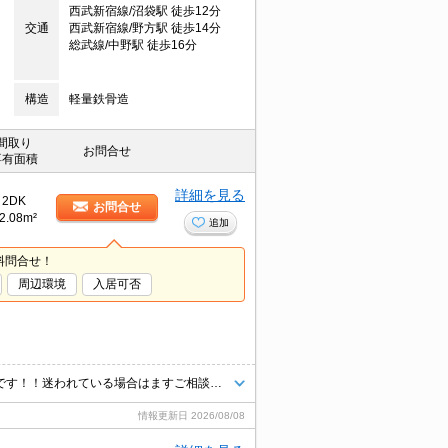
西武新宿線/沼袋駅 徒歩12分
交通
西武新宿線/野方駅 徒歩14分
総武線/中野駅 徒歩16分
構造
軽量鉄骨造
間取り
お問合せ
専有面積
詳細を見る
2DK
お問合せ
2.08m²
追加
料問合せ！
周辺環境
入居可否
お問い合わせエリアに関わらずどのエリア・沿線でもまとめてご紹介可能です！！迷われている場合はますご相談くださいませ。
情報更新日
2026/08/08