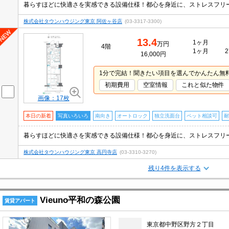
株式会社タウンハウジング東京 阿佐ヶ谷店
(03-3317-3300)
13.4
1ヶ月
万円
4階
1ヶ月
2
16,000円
1分で完結！聞きたい項目を選んでかんたん無
初期費用
空室情報
これと似た物件
画像：17枚
本日の新着
写真いろいろ
南向き
オートロック
独立洗面台
ペット相談可
耐
株式会社タウンハウジング東京 高円寺店
(03-3310-3270)
残り4件を表示する
Vieuno平和の森公園
賃貸アパート
東京都中野区野方２丁目