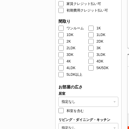
家賃クレジット払い可
初期費用クレジット払い可
間取り
ワンルーム
1K
1DK
1LDK
2K
2DK
2LDK
3K
3DK
3LDK
4K
4DK
4LDK
5K/5DK
5LDK以上
お部屋の広さ
居室
和室を含む
リビング・ダイニング・キッチン