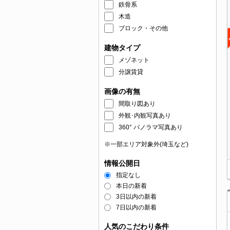
鉄骨系
木造
ブロック・その他
建物タイプ
メゾネット
分譲賃貸
画像の有無
間取り図あり
外観･内観写真あり
360° パノラマ写真あり
※一部エリア対象外(埼玉など)
情報公開日
指定なし
本日の新着
3日以内の新着
7日以内の新着
人気のこだわり条件