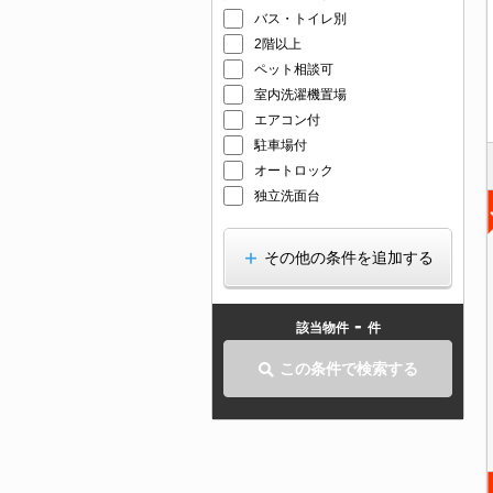
バス・トイレ別
2階以上
ペット相談可
室内洗濯機置場
エアコン付
駐車場付
オートロック
独立洗面台
その他の条件を追加する
-
該当物件
件
この条件で検索する