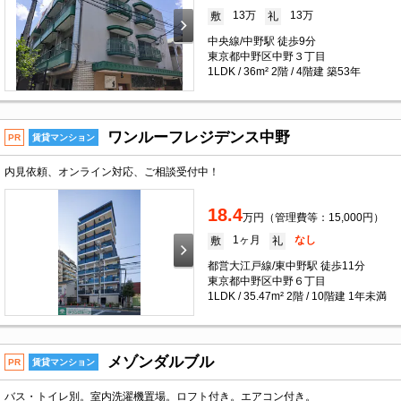
13万
13万
敷
礼
中央線/中野駅 徒歩9分
東京都中野区中野３丁目
1LDK / 36m² 2階 / 4階建 築53年
ワンルーフレジデンス中野
PR
賃貸マンション
内見依頼、オンライン対応、ご相談受付中！
18.4
万円（管理費等：15,000円）
1ヶ月
なし
敷
礼
都営大江戸線/東中野駅 徒歩11分
東京都中野区中野６丁目
1LDK / 35.47m² 2階 / 10階建 1年未満
メゾンダルブル
PR
賃貸マンション
バス・トイレ別。室内洗濯機置場。ロフト付き。エアコン付き。