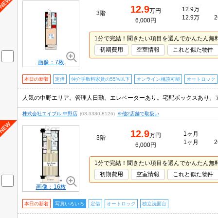
12.9
12.9万
万円
3階
12.9万
2
6,000円
1分で完結！聞きたい項目を選んでかんたん無
初期費用
空室情報
これと似た物件
画像：7枚
本日の新着
定借
仲介手数料家賃の55%以下
オンライン相談可能
オートロック
人気の中野エリア。管理人日勤。エレベーターあり。宅配ボックスあり。
株式会社エイブル 中野店
(03-3380-8126)
※他2店舗で取扱い
12.9
1ヶ月
万円
3階
1ヶ月
2
6,000円
1分で完結！聞きたい項目を選んでかんたん無
初期費用
空室情報
これと似た物件
画像：16枚
本日の新着
写真いろいろ
定借
オートロック
独立洗面台