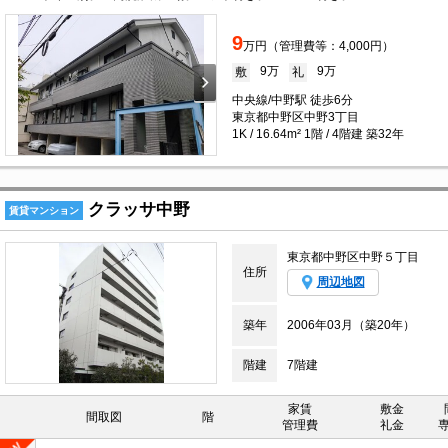
9
万円（管理費等：4,000円）
9万
9万
敷
礼
中央線/中野駅 徒歩6分
東京都中野区中野3丁目
1K / 16.64m² 1階 / 4階建 築32年
クラッサ中野
賃貸マンション
東京都中野区中野５丁目
住所
周辺地図
築年
2006年03月（築20年）
階建
7階建
家賃
敷金
間取図
階
管理費
礼金