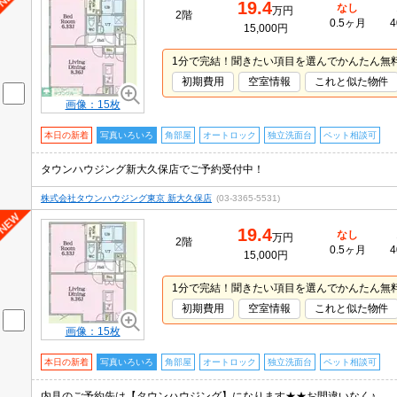
19.4
なし
万円
2階
0.5ヶ月
4
15,000円
1分で完結！聞きたい項目を選んでかんたん無
初期費用
空室情報
これと似た物件
画像：15枚
本日の新着
写真いろいろ
角部屋
オートロック
独立洗面台
ペット相談可
タウンハウジング新大久保店でご予約受付中！
株式会社タウンハウジング東京 新大久保店
(03-3365-5531)
19.4
なし
万円
2階
0.5ヶ月
4
15,000円
1分で完結！聞きたい項目を選んでかんたん無
初期費用
空室情報
これと似た物件
画像：15枚
本日の新着
写真いろいろ
角部屋
オートロック
独立洗面台
ペット相談可
内見のご予約先は【タウンハウジング】になります★★お間違いなく♪