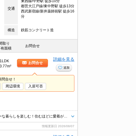
東西線/中野駅 徒歩10分
都営大江戸線/東中野駅 徒歩13分
交通
西武新宿線/新井薬師前駅 徒歩16
分
構造
鉄筋コンクリート造
間取り
お問合せ
専有面積
詳細を見る
1LDK
お問合せ
0.77m²
追加
料問合せ！
周辺環境
入居可否
暮らすほどに快適さを実感できる設備仕様！都心を身近に、ストレスフリーな暮らしを楽しむ！住むほどに愛着が深まる暮らしやすい街！！
情報更新日
2026/08/07