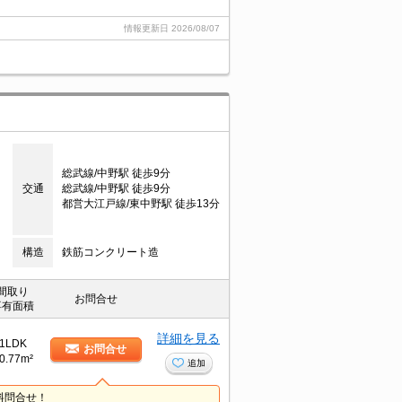
情報更新日
2026/08/07
総武線/中野駅 徒歩9分
交通
総武線/中野駅 徒歩9分
都営大江戸線/東中野駅 徒歩13分
構造
鉄筋コンクリート造
間取り
お問合せ
専有面積
詳細を見る
1LDK
お問合せ
0.77m²
追加
料問合せ！