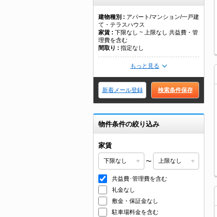
建物種別
アパート/マンション/一戸建
て・テラスハウス
家賃
下限なし ~ 上限なし 共益費・管
理費を含む
間取り
指定なし
もっと見る
新着メール登録
検索条件保存
物件条件の絞り込み
家賃
〜
共益費･管理費を含む
礼金なし
敷金・保証金なし
駐車場料金を含む