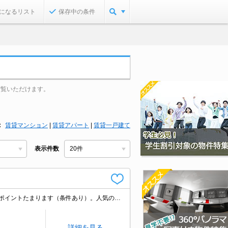
になるリスト
保存中の条件
ご覧いただけます。
賃貸マンション
|
賃貸アパート
|
賃貸一戸建て
表示件数
グリル付。清掃費実費。初期費用キャッシュレス決済可(条件あり)。家賃の支払でポイントたまります（条件あり）。人気の中野駅。スーパーが近く(276m)買物便利。コンビニまで214mはうれしいね。
詳細を見る