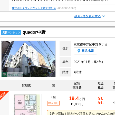
株式会社タウンハウジング東京 中野店
(03-3380-1360)
残り2件を表示する
quador中野
賃貸マンション
東京都中野区中野６丁目
住所
周辺地図
築年
2021年11月（築4年）
階建
4階建
家賃
敷金
間取図
階
管理費
礼金
19.4
4階
なし
万円
なし
4
即入居可
15,000円
1分で完結！聞きたい項目を選んでかんたん無