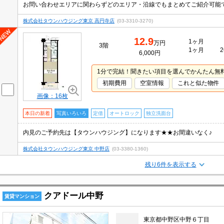
株式会社タウンハウジング東京 高円寺店
(03-3310-3270)
12.9
1ヶ月
万円
3階
1ヶ月
2
6,000円
1分で完結！聞きたい項目を選んでかんたん無
初期費用
空室情報
これと似た物件
画像：16枚
本日の新着
写真いろいろ
定借
オートロック
独立洗面台
内見のご予約先は【タウンハウジング】になります★★お間違いなく♪
株式会社タウンハウジング東京 中野店
(03-3380-1360)
残り6件を表示する
クアドール中野
賃貸マンション
東京都中野区中野６丁目