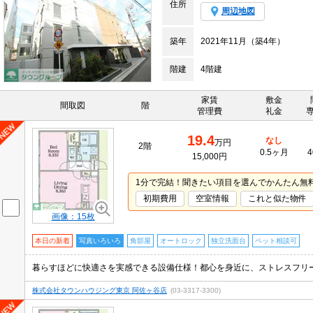
住所
周辺地図
築年
2021年11月（築4年）
階建
4階建
家賃
敷金
間取図
階
管理費
礼金
19.4
なし
万円
2階
0.5ヶ月
4
15,000円
1分で完結！聞きたい項目を選んでかんたん無
初期費用
空室情報
これと似た物件
画像：15枚
本日の新着
写真いろいろ
角部屋
オートロック
独立洗面台
ペット相談可
株式会社タウンハウジング東京 阿佐ヶ谷店
(03-3317-3300)