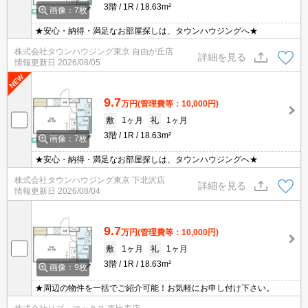
3階
1R
18.63m²
画像：7枚
★安心・納得・満足なお部屋探しは、タウンハウジングへ★
株式会社タウンハウジング東京 自由が丘店
詳細を見る
情報更新日
2026/08/05
9.7
万円
(管理費等：10,000円)
敷
1ヶ月
礼
1ヶ月
3階
1R
18.63m²
画像：7枚
★安心・納得・満足なお部屋探しは、タウンハウジングへ★
株式会社タウンハウジング東京 下北沢店
詳細を見る
情報更新日
2026/08/04
9.7
万円
(管理費等：10,000円)
敷
1ヶ月
礼
1ヶ月
3階
1R
18.63m²
画像：9枚
★周辺の物件を一括でご紹介可能！お気軽にお申し付け下さい。