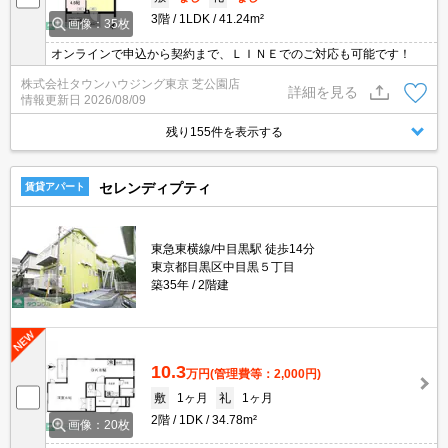
3階
1LDK
41.24m²
画像：35枚
オンラインで申込から契約まで、ＬＩＮＥでのご対応も可能です！
株式会社タウンハウジング東京 芝公園店
詳細を見る
情報更新日
2026/08/09
残り155件を表示する
セレンディプティ
賃貸アパート
東急東横線/中目黒駅 徒歩14分
東京都目黒区中目黒５丁目
築35年
2階建
10.3
万円
(管理費等：2,000円)
敷
1ヶ月
礼
1ヶ月
2階
1DK
34.78m²
画像：20枚