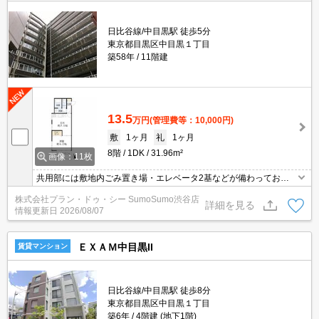
日比谷線/中目黒駅 徒歩5分
東京都目黒区中目黒１丁目
築58年
11階建
13.5
万円
(管理費等：10,000円)
敷
1ヶ月
礼
1ヶ月
8階
1DK
31.96m²
画像：11枚
共用部には敷地内ごみ置き場・エレベータ2基などが備わっており
とても充実しています。インターホン越しに来訪者を確認できるの
株式会社プラン・ドゥ・シー SumoSumo渋谷店
で、トラブルを回避しやすくなります。室内設備はBS・全室照明付
詳細を見る
情報更新日
2026/08/07
き・追い焚きなど充実した設備を備え付けています。収納はシュー
ズボックス・クロゼットなど豊富なので、衣類や履き物の整理がし
やすく便利です。
ＥＸＡＭ中目黒II
賃貸マンション
日比谷線/中目黒駅 徒歩8分
東京都目黒区中目黒１丁目
築6年
4階建 (地下1階)