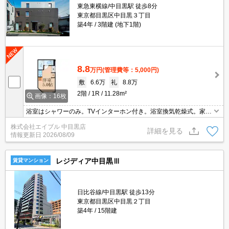
東急東横線/中目黒駅 徒歩8分
東京都目黒区中目黒３丁目
築4年
3階建 (地下1階)
8.8
万円
(管理費等：5,000円)
敷
6.6万
礼
8.8万
2階
1R
11.28m²
画像：16枚
浴室はシャワーのみ。TVインターホン付き。浴室換気乾燥式。家
具・家電付。都内通勤の方におすすめ。閑静な住宅街。駅まで平
株式会社エイブル 中目黒店
坦。ぜひお問い合わせください。引越指定業者あり。
詳細を見る
情報更新日
2026/08/09
レジディア中目黒Ⅲ
賃貸マンション
日比谷線/中目黒駅 徒歩13分
東京都目黒区中目黒２丁目
築4年
15階建