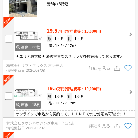
築5年
6階建
19.5
万円
(管理費等：10,000円)
敷
1ヶ月
礼
1ヶ月
6階
1K
27.12m²
画像：22枚
★エリア最大級★ 経験豊富なスタッフが多数在籍しております♪
株式会社リブ・マックス 恵比寿店
詳細を見る
情報更新日
2026/08/08
19.5
万円
(管理費等：10,000円)
敷
1ヶ月
礼
1ヶ月
6階
1K
27.12m²
画像：18枚
オンラインで申込から契約まで、ＬＩＮＥでのご対応も可能です！
株式会社タウンハウジング東京 下北沢店
詳細を見る
情報更新日
2026/08/07