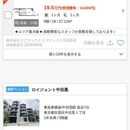
19.5
万円
(管理費等：10,000円)
敷
1ヶ月
礼
1ヶ月
6階
1K
27.12m²
画像：22枚
★エリア最大級★ 経験豊富なスタッフが多数在籍しております♪
株式会社リブマックス リブマックス五反田店
詳細を見る
情報更新日
2026/08/08
残り10件を表示する
ロイジェント中目黒
賃貸マンション
東急東横線/中目黒駅 徒歩7分
東京都目黒区中目黒１丁目
1年未満
5階建