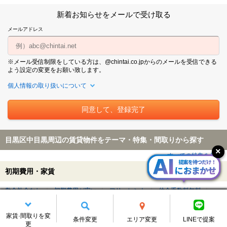
新着お知らせをメールで受け取る
メールアドレス
※メール受信制限をしている方は、@chintai.co.jpからのメールを受信できる
よう設定の変更をお願い致します。
個人情報の取り扱いについて
目黒区中目黒周辺の賃貸物件をテーマ・特集・間取りから探す
すべての特集を見る
初期費用・家賃
敷金礼金なし
初期費用が安い
フリーレント
仲介手数料無料
仲介手数料が家賃の55%以下
初期費用クレジット払い可能
家賃3万円以下
家賃5万円以下
学生割引制度（学割）対象
家賃·間取りを変
条件変更
エリア変更
LINEで提案
更