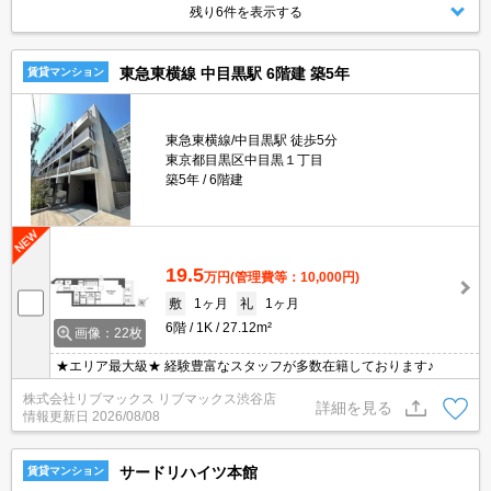
残り6件を表示する
東急東横線 中目黒駅 6階建 築5年
賃貸マンション
東急東横線/中目黒駅 徒歩5分
東京都目黒区中目黒１丁目
築5年
6階建
19.5
万円
(管理費等：10,000円)
敷
1ヶ月
礼
1ヶ月
6階
1K
27.12m²
画像：22枚
★エリア最大級★ 経験豊富なスタッフが多数在籍しております♪
株式会社リブマックス リブマックス渋谷店
詳細を見る
情報更新日
2026/08/08
サードリハイツ本館
賃貸マンション