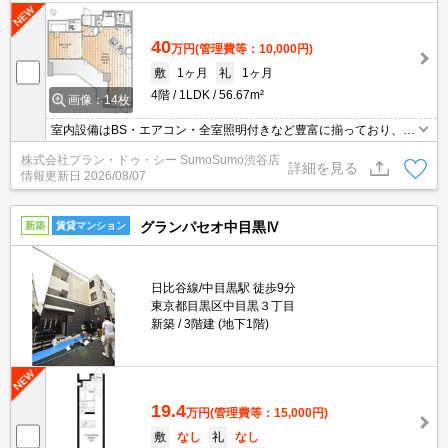
40
万円
(管理費等：10,000円)
敷
1ヶ月
礼
1ヶ月
4階
1LDK
56.67m²
画像：14枚
室内設備はBS・エアコン・全室照明付きなど豊富に揃っており、過
ごしやすいお部屋になっております。入居の当日からインターネッ
株式会社プラン・ドゥ・シー SumoSumo渋谷店
トが使えます。新しい日々を送るにふさわしい、きれいな室内で
詳細を見る
情報更新日
2026/08/07
す。お使いいただける沿線は2つあり、便利な立地です。初期費用
をカードでお支払いいただけるので、カードで決済したい方にもお
すすめです。
グランパセオ中目黒Ⅳ
新築
賃貸マンション
日比谷線/中目黒駅 徒歩9分
東京都目黒区中目黒３丁目
新築
3階建 (地下1階)
19.4
万円
(管理費等：15,000円)
敷
なし
礼
なし