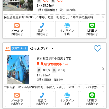
敷
なし
礼
なし
1K
25.04m²
3階
7階建(地下1階) 築20年
保証会社更新料10,000円/1年毎。敷金・礼金なし。1年未満の解約時、違
約金1ヶ月分発生。法人契約の場合、敷金1ヶ月。ペット飼育の場合、敷金
1ヵ月分増。清掃費実費。清掃費53,350円。
メールで
電話で
オンライン
LINEで
お問合せ
お問合せ
来店
お問合せ
佐々木アパ－ト
PR
賃貸アパート
東京都目黒区中目黒５丁目
8.5
万円
(管理費等：--)
敷
8.5万
礼
8.5万
1R
28m²
2階
2階建 築63年
中目黒駅・祐天寺駅2駅利用可。収納たっぷり。1階スーパー。バス便多
数。水道料金月4,000円。初期費用キャッシュレス決済可(条件あり)。バ
ス・トイレ別。引越指定業者あり。
メールで
電話で
オンライン
LINEで
お問合せ
お問合せ
来店
お問合せ