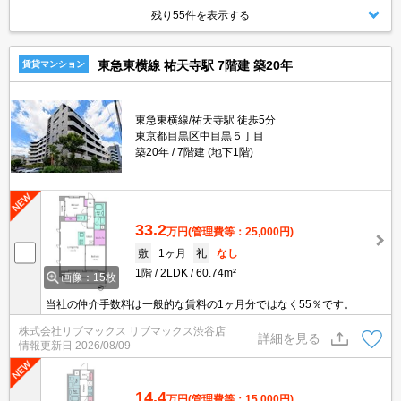
残り55件を表示する
東急東横線 祐天寺駅 7階建 築20年
賃貸マンション
東急東横線/祐天寺駅 徒歩5分
東京都目黒区中目黒５丁目
築20年
7階建 (地下1階)
33.2
万円
(管理費等：25,000円)
敷
1ヶ月
礼
なし
1階
2LDK
60.74m²
画像：15枚
当社の仲介手数料は一般的な賃料の1ヶ月分ではなく55％です。
株式会社リブマックス リブマックス渋谷店
詳細を見る
情報更新日
2026/08/09
14.4
万円
(管理費等：15,000円)