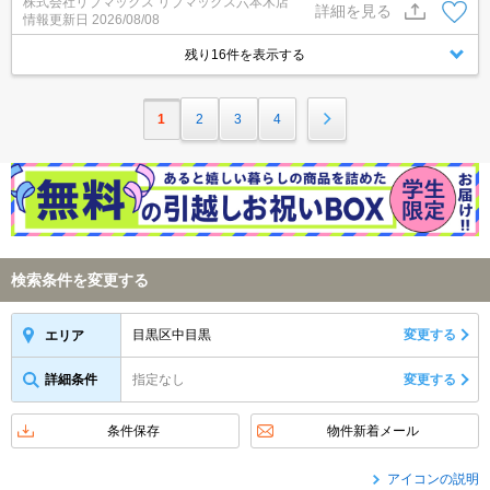
株式会社リブマックス リブマックス六本木店
詳細を見る
情報更新日
2026/08/08
残り16件を表示する
1
2
3
4
検索条件を変更する
目黒区中目黒
変更する
エリア
詳細条件
指定なし
変更する
条件保存
物件新着メール
アイコンの説明