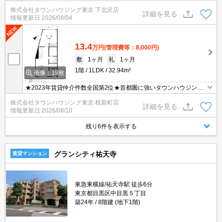
株式会社タウンハウジング東京 下北沢店
詳細を見る
情報更新日
2026/08/04
13.4
万円
(管理費等：8,000円)
敷
1ヶ月
礼
1ヶ月
1階
1LDK
32.94m²
画像：19枚
★2023年賃貸仲介件数全国第2位★首都圏に強いタウンハウジング
がご案内させていただきます★世田谷区・目黒区エリアのお部屋探
株式会社タウンハウジング東京 桜新町店
しならタウンハウジング東京へ★
詳細を見る
情報更新日
2026/08/10
残り6件を表示する
グランシティ祐天寺
賃貸マンション
東急東横線/祐天寺駅 徒歩6分
東京都目黒区中目黒５丁目
築24年
8階建 (地下1階)