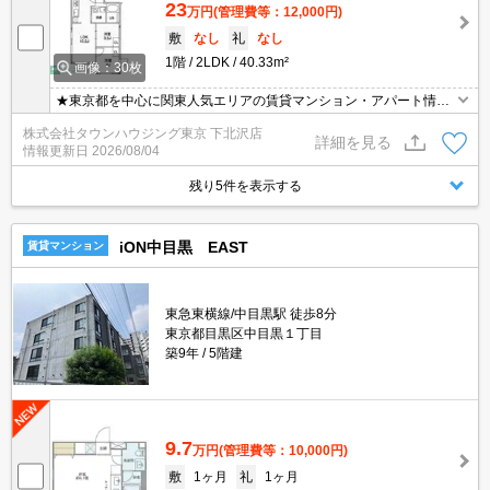
23
万円
(管理費等：12,000円)
敷
なし
礼
なし
1階
2LDK
40.33m²
画像：30枚
★東京都を中心に関東人気エリアの賃貸マンション・アパート情報
が豊富★お部屋探しは首都圏に強いタウンハウジングにお任せくだ
株式会社タウンハウジング東京 下北沢店
さい★
詳細を見る
情報更新日
2026/08/04
残り5件を表示する
iON中目黒 EAST
賃貸マンション
東急東横線/中目黒駅 徒歩8分
東京都目黒区中目黒１丁目
築9年
5階建
9.7
万円
(管理費等：10,000円)
敷
1ヶ月
礼
1ヶ月