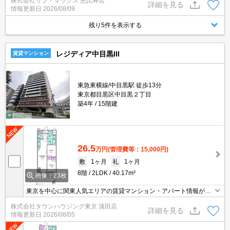
株式会社リブ・マックス 恵比寿店
詳細を見る
情報更新日
2026/08/09
残り5件を表示する
レジディア中目黒III
賃貸マンション
東急東横線/中目黒駅 徒歩13分
東京都目黒区中目黒２丁目
築4年
15階建
26.5
万円
(管理費等：15,000円)
敷
1ヶ月
礼
1ヶ月
8階
2LDK
40.17m²
画像：23枚
東京を中心に関東人気エリアの賃貸マンション・アパート情報が豊
富！創業46年 直営140店舗以上の 独自のネットワークで最適なマン
株式会社タウンハウジング東京 蒲田店
ション・アパートをお探しします！
詳細を見る
情報更新日
2026/08/05