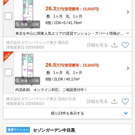
26.3
万円
(管理費等：15,000円)
敷
1ヶ月
礼
1ヶ月
6階
1DK+S
41.76m²
画像：19枚
東京を中心に関東人気エリアの賃貸マンション・アパート情報が豊
富！創業46年 直営140店舗以上の 独自のネットワークで最適なマン
株式会社タウンハウジング東京 蒲田店
ション・アパートをお探しします！
詳細を見る
情報更新日
2026/08/05
26.5
万円
(管理費等：15,000円)
敷
1ヶ月
礼
1ヶ月
8階
2LDK
40.17m²
画像：23枚
内見依頼、オンライン対応、ご相談受付中！
株式会社タウンハウジング東京 自由が丘店
詳細を見る
情報更新日
2026/08/10
残り23件を表示する
セゾンガーデン中目黒
賃貸マンション