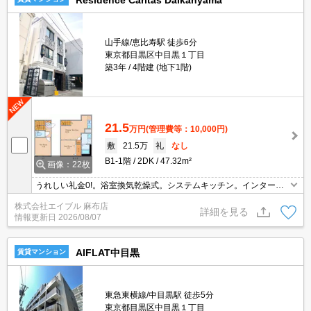
Residence Caritas Daikanyama
山手線/恵比寿駅 徒歩6分
東京都目黒区中目黒１丁目
築3年
4階建 (地下1階)
21.5
万円
(管理費等：10,000円)
敷
21.5万
礼
なし
B1-1階
2DK
47.32m²
画像：22枚
うれしい礼金0!。浴室換気乾燥式。システムキッチン。インターネ
ット無料使い放題。1年未満の解約時、違約金1ヶ月分発生。内見予
株式会社エイブル 麻布店
約受付中。引越指定業者あり。
詳細を見る
情報更新日
2026/08/07
AIFLAT中目黒
賃貸マンション
東急東横線/中目黒駅 徒歩5分
東京都目黒区中目黒１丁目