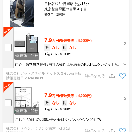
日比谷線/中目黒駅 徒歩15分
東京都目黒区中目黒４丁目
築3年
2階建
7.9
万円
(管理費等：4,000円)
敷
なし
礼
なし
1階
1R
9.16m²
画像：14枚
仲介手数料無料物件♪当社の物件は契約金のPayPay,クレジット払い
可能♪引越業者の料金割引有☆家具家電のレンタル可能♪
株式会社アットスタイル アットスタイル渋谷店
詳細を見る
情報更新日
2026/08/09
7.9
万円
(管理費等：4,000円)
敷
なし
礼
なし
1階
1R
9.38m²
画像：10枚
こちらの物件のお問い合わせはタウンハウジングまで♪
株式会社タウンハウジング東京 下北沢店
詳細を見る