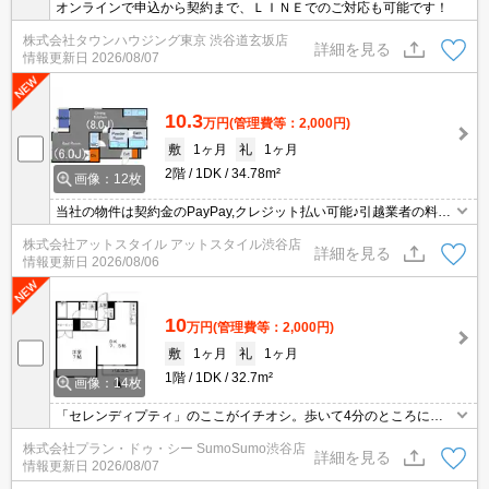
オンラインで申込から契約まで、ＬＩＮＥでのご対応も可能です！
株式会社タウンハウジング東京 渋谷道玄坂店
詳細を見る
情報更新日
2026/08/07
10.3
万円
(管理費等：2,000円)
敷
1ヶ月
礼
1ヶ月
2階
1DK
34.78m²
画像：12枚
当社の物件は契約金のPayPay,クレジット払い可能♪引越業者の料金
割引有☆家具家電のレンタル可能♪
株式会社アットスタイル アットスタイル渋谷店
詳細を見る
情報更新日
2026/08/06
10
万円
(管理費等：2,000円)
敷
1ヶ月
礼
1ヶ月
1階
1DK
32.7m²
画像：14枚
「セレンディプティ」のここがイチオシ。歩いて4分のところに目
黒警察署 谷戸前地域安全センターがあります。モニターで来訪者を
株式会社プラン・ドゥ・シー SumoSumo渋谷店
確認し、インターホンで対面せずに会話することができます。化粧
詳細を見る
情報更新日
2026/08/07
品や洗面道具といった小物をまとめて収納できる独立洗面台があり
ます。