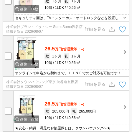
敷
1ヶ月
礼
1ヶ月
10階
1LDK
40.56m²
画像：14枚
セキュリティ面は、TVインターホン・オートロックなどを設置して
いるので安全面でも優れております。収納はクロゼット・シューズ
株式会社プラン・ドゥ・シー SumoSumo渋谷店
ボックスなど豊富なので、広々と空間を利用することも可能です。
詳細を見る
情報更新日
2026/08/07
室内設備は洗面所独立・浴室乾燥機などが揃っているので、快適に
過ごしやすいお部屋になります。マンションタイプのお部屋です。
26.5
万円
(管理費等：--)
敷
1ヶ月
礼
1ヶ月
10階
1LDK
40.56m²
画像：25枚
オンラインで申込から契約まで、ＬＩＮＥでのご対応も可能です！
株式会社タウンハウジング東京 渋谷道玄坂店
詳細を見る
情報更新日
2026/08/07
26.5
万円
(管理費等：--)
敷
265,000円
礼
265,000円
10階
1LDK
40.56m²
画像：27枚
★安心・納得・満足なお部屋探しは、タウンハウジングへ★