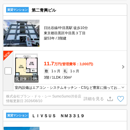
第二青興ビル
賃貸マンション
日比谷線/中目黒駅 徒歩10分
東京都目黒区中目黒３丁目
築53年
3階建
11.7
万円
(管理費等：3,000円)
敷
1ヶ月
礼
1ヶ月
3階
1LDK
30m²
画像：19枚
室内設備はエアコン・システムキッチン・CSなど豊富に揃ってお
り、過ごしやすいお部屋になっております。魅力も多い賃貸物件は
株式会社プラン・ドゥ・シー SumoSumo渋谷店
いかがでしょうか。こちらの物件は閑静な住宅地にあります。お部
詳細を見る
情報更新日
2026/08/10
屋選びには欠かせない内覧も、空き部屋であればスムーズです。自
転車を停めることが可能な物件です。クローゼット付きの物件で
す。
ＬＩＶＳＵＳ ＮＭ３３１９
賃貸マンション