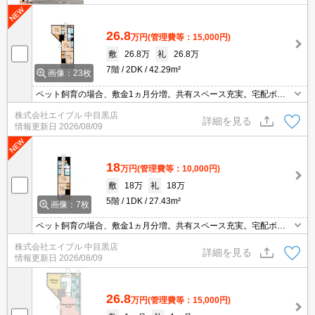
26.8
万円
(管理費等：15,000円)
敷
26.8万
礼
26.8万
7階
2DK
42.29m²
画像：23枚
ペット飼育の場合、敷金1ヵ月分増。共有スペース充実。宅配ボッ
クスあり。仲介手数料家賃の0.55ヶ月分。新婚さんにオススメ!。顔
株式会社エイブル 中目黒店
認証付オートロックとスマートロックでセキュリティも安心。
詳細を見る
情報更新日
2026/08/09
18
万円
(管理費等：10,000円)
敷
18万
礼
18万
5階
1DK
27.43m²
画像：7枚
ペット飼育の場合、敷金1ヵ月分増。共有スペース充実。宅配ボッ
クスあり。退去時清掃費33,000円。エアコン洗浄代実費。エイブル
株式会社エイブル 中目黒店
女子割で仲介手数料家賃の0.55ヶ月分より10％ＯＦＦ。
詳細を見る
情報更新日
2026/08/09
26.8
万円
(管理費等：15,000円)