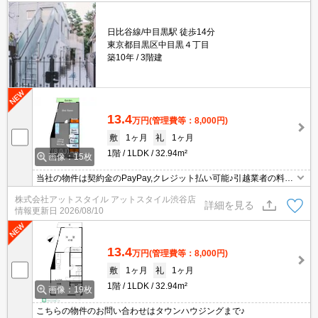
日比谷線/中目黒駅 徒歩14分
東京都目黒区中目黒４丁目
築10年
3階建
13.4
万円
(管理費等：8,000円)
敷
1ヶ月
礼
1ヶ月
1階
1LDK
32.94m²
画像：15枚
当社の物件は契約金のPayPay,クレジット払い可能♪引越業者の料金
割引有☆家具家電のレンタル可能♪
株式会社アットスタイル アットスタイル渋谷店
詳細を見る
情報更新日
2026/08/10
13.4
万円
(管理費等：8,000円)
敷
1ヶ月
礼
1ヶ月
1階
1LDK
32.94m²
画像：19枚
こちらの物件のお問い合わせはタウンハウジングまで♪