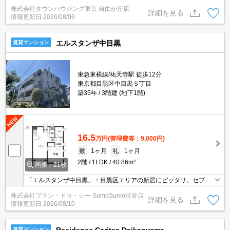
株式会社タウンハウジング東京 自由が丘店
詳細を見る
情報更新日
2026/08/06
エルスタンザ中目黒
賃貸マンション
東急東横線/祐天寺駅 徒歩12分
東京都目黒区中目黒５丁目
築35年
3階建 (地下1階)
16.5
万円
(管理費等：9,000円)
敷
1ヶ月
礼
1ヶ月
2階
1LDK
40.86m²
画像：21枚
「エルスタンザ中目黒」：目黒区エリアの新居にピッタリ。セブン
イレブン 油面店まで徒歩4分と近場にコンビニがあるのもポイン
株式会社プラン・ドゥ・シー SumoSumo渋谷店
ト。セキュリティ面は、TVインターホン・オートロックなど充実し
詳細を見る
情報更新日
2026/08/10
ているので安心して生活できます。
賃貸マンション