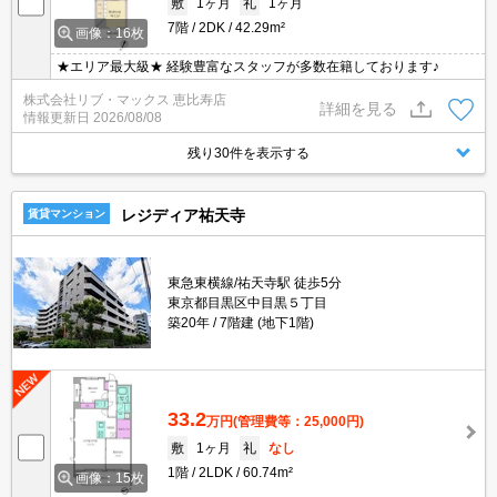
敷
1ヶ月
礼
1ヶ月
7階
2DK
42.29m²
画像：16枚
★エリア最大級★ 経験豊富なスタッフが多数在籍しております♪
株式会社リブ・マックス 恵比寿店
詳細を見る
情報更新日
2026/08/08
残り30件を表示する
レジディア祐天寺
賃貸マンション
東急東横線/祐天寺駅 徒歩5分
東京都目黒区中目黒５丁目
築20年
7階建 (地下1階)
33.2
万円
(管理費等：25,000円)
敷
1ヶ月
礼
なし
1階
2LDK
60.74m²
画像：15枚