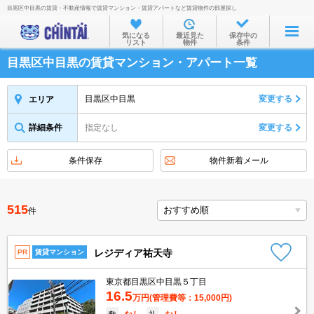
目黒区中目黒の賃貸・不動産情報で賃貸マンション・賃貸アパートなど賃貸物件の部屋探し
お部屋を探す
気になる
最近見た
保存中の
リスト
物件
条件
沿線・駅から
目黒区中目黒の賃貸マンション・アパート一覧
住所から
家賃相場から
目黒区中目黒
変更する
エリア
通勤通学時間から
詳細条件
指定なし
変更する
物件特集から
条件保存
物件新着メール
不動産会社から
TOP
515
件
レジディア祐天寺
PR
賃貸マンション
東京都目黒区中目黒５丁目
16.5
万円
(管理費等：15,000円)