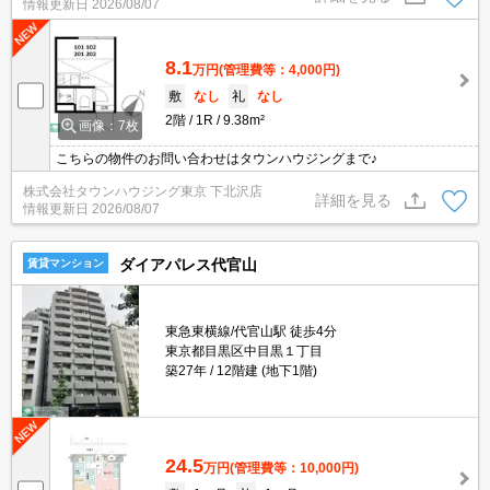
情報更新日
2026/08/07
8.1
万円
(管理費等：4,000円)
敷
なし
礼
なし
2階
1R
9.38m²
画像：7枚
こちらの物件のお問い合わせはタウンハウジングまで♪
株式会社タウンハウジング東京 下北沢店
詳細を見る
情報更新日
2026/08/07
ダイアパレス代官山
賃貸マンション
東急東横線/代官山駅 徒歩4分
東京都目黒区中目黒１丁目
築27年
12階建 (地下1階)
24.5
万円
(管理費等：10,000円)