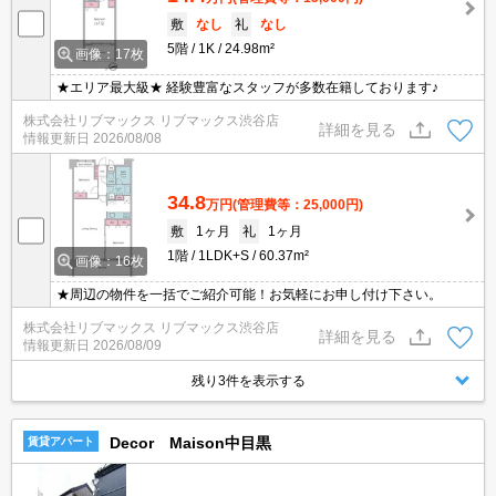
敷
なし
礼
なし
5階
1K
24.98m²
画像：17枚
★エリア最大級★ 経験豊富なスタッフが多数在籍しております♪
株式会社リブマックス リブマックス渋谷店
詳細を見る
情報更新日
2026/08/08
34.8
万円
(管理費等：25,000円)
敷
1ヶ月
礼
1ヶ月
1階
1LDK+S
60.37m²
画像：16枚
★周辺の物件を一括でご紹介可能！お気軽にお申し付け下さい。
株式会社リブマックス リブマックス渋谷店
詳細を見る
情報更新日
2026/08/09
残り3件を表示する
Decor Maison中目黒
賃貸アパート