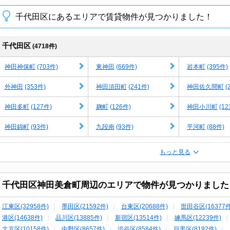
千代田区にあるエリアで賃貸物件が見つかりました！
千代田区
(4718件)
(703件)
(669件)
(395件)
神田神保町
東神田
岩本町
(353件)
(241件)
(
外神田
神田須田町
神田佐久間町
(127件)
(126件)
(12
神田多町
麹町
神田小川町
(93件)
(93件)
(88件)
神田錦町
九段南
平河町
もっと見る
千代田区神田美倉町周辺のエリアで物件が見つかりました
江東区(32958件)
墨田区(21592件)
台東区(20688件)
世田谷区(16377件
港区(14638件)
品川区(13885件)
新宿区(13514件)
練馬区(12239件)
文京区(10158件)
中野区(8657件)
渋谷区(8584件)
目黒区(8192件)