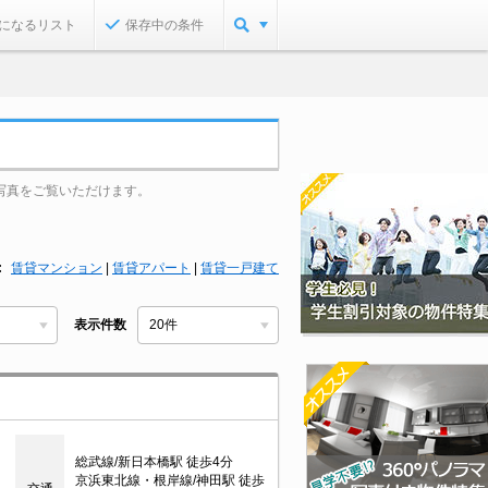
になるリスト
保存中の条件
写真をご覧いただけます。
賃貸マンション
|
賃貸アパート
|
賃貸一戸建て
表示件数
総武線/新日本橋駅 徒歩4分
京浜東北線・根岸線/神田駅 徒歩