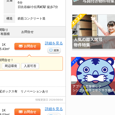
交通
6分
日比谷線/小伝馬町駅 徒歩7分
構造
鉄筋コンクリート造
間取り
お問合せ
専有面積
詳細を見る
1K
お問合せ
5.43m²
追加
料問合せ！
周辺環境
入居可否
配ボックス有 リノベーションあり
情報更新日
2026/08/04
詳細を見る
1K
お問合せ
6.03m²