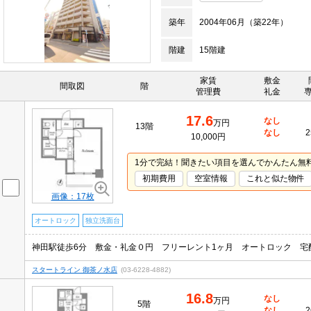
築年
2004年06月（築22年）
階建
15階建
家賃
敷金
間取図
階
管理費
礼金
17.6
なし
万円
13階
なし
2
10,000円
1分で完結！聞きたい項目を選んでかんたん無
初期費用
空室情報
これと似た物件
画像：17枚
オートロック
独立洗面台
神田駅徒歩6分 敷金・礼金０円 フリーレント1ヶ月 オートロック 宅
スタートライン 御茶ノ水店
(03-6228-4882)
16.8
なし
万円
5階
なし
2