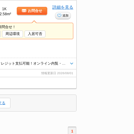
詳細を見る
1K
お問合せ
2.58m²
追加
料問合せ！
周辺環境
入居可否
★エリア最大級★経験豊富なスタッフが多数在籍しております♪ 初期費用クレジット支払可能！オンライン内覧・オンライン契約等弊社に一度も来店せずとも問題ありません♪弊社ではネットに掲載されている物件も全てご紹介可能になりますので気になる物件は全て申し付けください★
情報更新日
2026/08/01
する
1