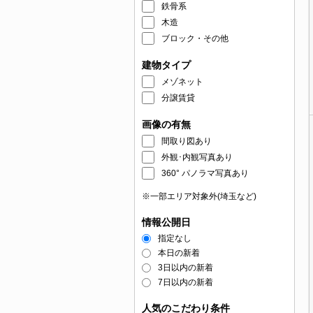
鉄骨系
木造
ブロック・その他
建物タイプ
メゾネット
分譲賃貸
画像の有無
間取り図あり
外観･内観写真あり
360° パノラマ写真あり
※一部エリア対象外(埼玉など)
情報公開日
指定なし
本日の新着
3日以内の新着
7日以内の新着
人気のこだわり条件