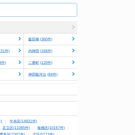
(360件)
飯田橋
231件)
(168件)
内神田
3件)
(120件)
二番町
(84件)
神田駿河台
)
中央区(14931件)
足立区(11085件)
板橋区(10167件)
豊島区(7307件)
北区(5773件)