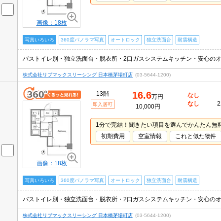
画像：18枚
写真いろいろ
360度パノラマ写真
オートロック
独立洗面台
耐震構造
バストイレ別・独立洗面台・脱衣所・2口ガスシステムキッチン・安心の
株式会社リブマックスリーシング 日本橋茅場町店
(03-5644-1200)
16.6
13階
なし
万円
なし
2
即入居可
10,000円
1分で完結！聞きたい項目を選んでかんたん無
初期費用
空室情報
これと似た物件
画像：18枚
写真いろいろ
360度パノラマ写真
オートロック
独立洗面台
耐震構造
バストイレ別・独立洗面台・脱衣所・2口ガスシステムキッチン・安心の
株式会社リブマックスリーシング 日本橋茅場町店
(03-5644-1200)