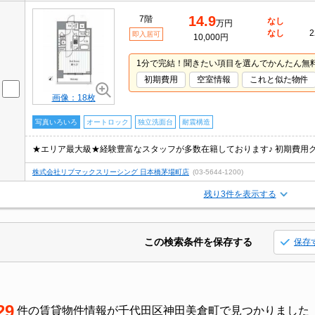
14.9
7階
なし
万円
なし
2
即入居可
10,000円
1分で完結！聞きたい項目を選んでかんたん無
初期費用
空室情報
これと似た物件
画像：18枚
写真いろいろ
オートロック
独立洗面台
耐震構造
株式会社リブマックスリーシング 日本橋茅場町店
(03-5644-1200)
残り3件を表示する
この検索条件を保存する
保存
29
件の賃貸物件情報が千代田区神田美倉町で見つかりました