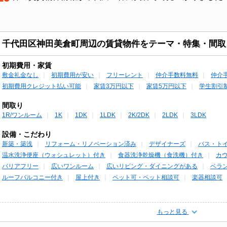
千代田区神田美倉町周辺の賃貸物件をテーマ・特集・間取
初期費用・家賃
敷金礼金なし
初期費用が安い
フリーレント
仲介手数料無料
仲介
初期費用クレジット払い可能
家賃3万円以下
家賃5万円以下
学生割引
間取り
1R/ワンルーム
1K
1DK
1LDK
2K/2DK
2LDK
3LDK
設備・こだわり
新築・築浅
リフォーム・リノベーション済み
デザイナーズ
バス・ト
温水洗浄便座（ウォシュレット）付き
食器洗浄乾燥機（食洗機）付き
カ
バリアフリー
広いワンルーム
広いリビング・ダイニングがある
ベラ
ルーフバルコニー付き
屋上付き
ペット可・ペット相談可
楽器相談可
もっと見る