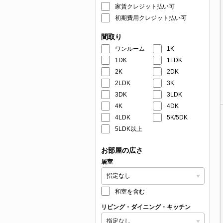
家賃クレジット払い可
初期費用クレジット払い可
間取り
ワンルーム
1K
1DK
1LDK
2K
2DK
2LDK
3K
3DK
3LDK
4K
4DK
4LDK
5K/5DK
5LDK以上
お部屋の広さ
居室
和室を含む
リビング・ダイニング・キッチン