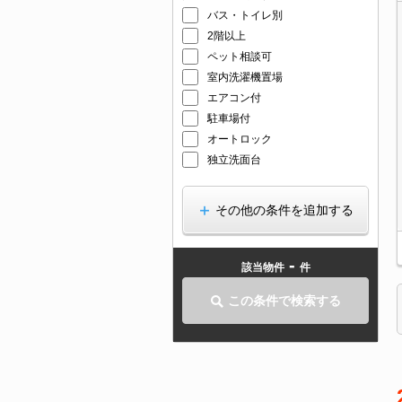
バス・トイレ別
2階以上
ペット相談可
室内洗濯機置場
エアコン付
駐車場付
オートロック
独立洗面台
その他の条件を追加する
-
該当物件
件
この条件で検索する