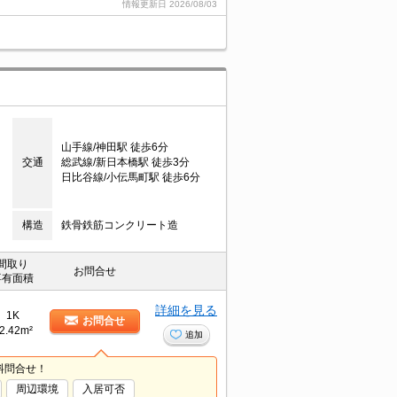
情報更新日
2026/08/03
山手線/神田駅 徒歩6分
交通
総武線/新日本橋駅 徒歩3分
日比谷線/小伝馬町駅 徒歩6分
構造
鉄骨鉄筋コンクリート造
間取り
お問合せ
専有面積
詳細を見る
1K
お問合せ
2.42m²
追加
料問合せ！
周辺環境
入居可否