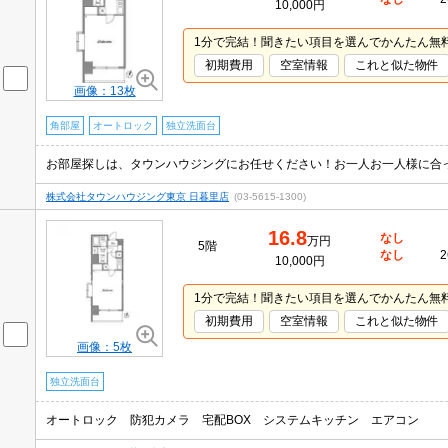
10,000円
1分で完結！聞きたい項目を選んでかんたん無
初期費用
空室情報
これと似た物件
画像：13枚
角部屋
オートロック
独立洗面台
株式会社タウンハウジング東京 日暮里店
(03-5615-1300)
16.8
なし
万円
5階
なし
2
10,000円
1分で完結！聞きたい項目を選んでかんたん無
初期費用
空室情報
これと似た物件
画像：5枚
独立洗面台
オートロック 防犯カメラ 宅配BOX システムキッチン エアコン