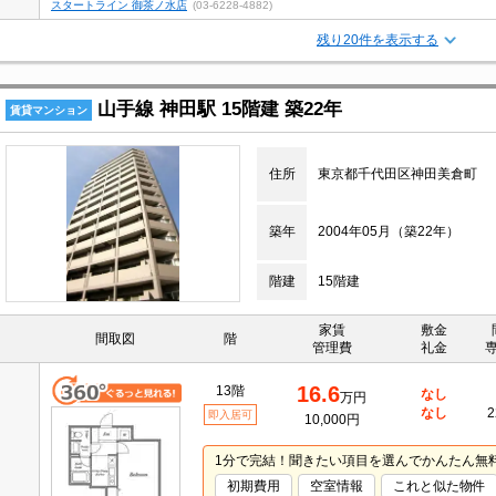
スタートライン 御茶ノ水店
(03-6228-4882)
残り20件を表示する
山手線 神田駅 15階建 築22年
賃貸マンション
住所
東京都千代田区神田美倉町
築年
2004年05月（築22年）
階建
15階建
家賃
敷金
間取図
階
管理費
礼金
16.6
13階
なし
万円
なし
2
即入居可
10,000円
1分で完結！聞きたい項目を選んでかんたん無
初期費用
空室情報
これと似た物件