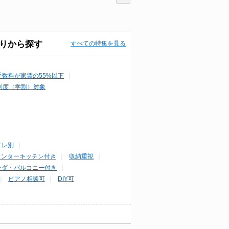
りから探す
すべての特集を見る
手数料が家賃の55%以下
制度（学割）対象
イレ別
ウンターキッチン付き
収納重視
ンダ・バルコニー付き
ピアノ相談可
DIY可