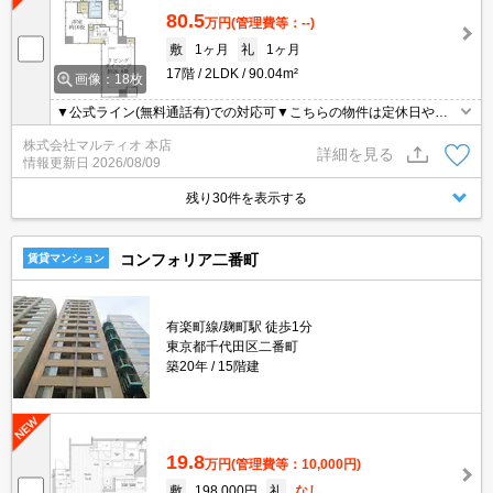
80.5
万円
(管理費等：--)
敷
1ヶ月
礼
1ヶ月
17階
2LDK
90.04m²
画像：18枚
▼公式ライン(無料通話有)での対応可▼こちらの物件は定休日や営
業時間外も含め、お時間が取りにくい方でも柔軟にご対応させて頂
株式会社マルティオ 本店
きます▼オンライン内見・契約等対応可▼現地集合現地解散可▼
詳細を見る
情報更新日
2026/08/09
残り30件を表示する
コンフォリア二番町
賃貸マンション
有楽町線/麹町駅 徒歩1分
東京都千代田区二番町
築20年
15階建
19.8
万円
(管理費等：10,000円)
敷
198,000円
礼
なし