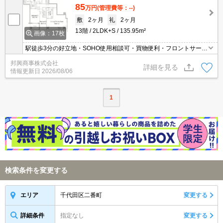
85
万円
(管理費等：--)
敷
2ヶ月
礼
2ヶ月
13階
2LDK+S
135.95m²
画像：17枚
駅徒歩3分の好立地・SOHO使用相談可・買物便利・フロントサービ
ス・食洗機・オーブン・3駅3路線利用で多彩なアクセス・駐車場(要
邦興商事株式会社
確認)
詳細を見る
情報更新日
2026/08/06
1
検索条件を変更する
千代田区二番町
変更する
エリア
詳細条件
指定なし
変更する