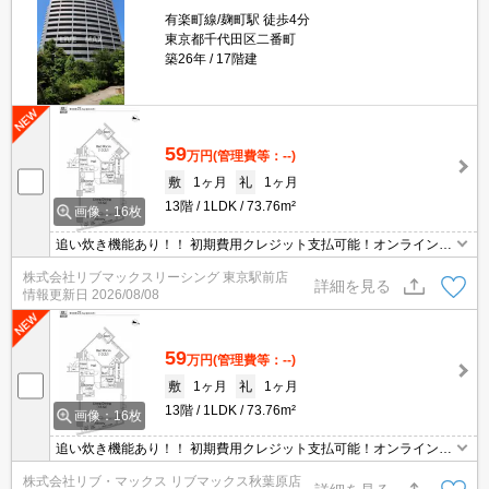
有楽町線/麹町駅 徒歩4分
東京都千代田区二番町
築26年
17階建
59
万円
(管理費等：--)
敷
1ヶ月
礼
1ヶ月
13階
1LDK
73.76m²
画像：16枚
追い炊き機能あり！！ 初期費用クレジット支払可能！オンライン内
覧・オンライン契約等弊社に一度も来店せずとも問題ありません♪弊
株式会社リブマックスリーシング 東京駅前店
社ではネットに掲載されている物件も全てご紹介可能になりますの
詳細を見る
情報更新日
2026/08/08
で気になる物件は全て申し付けください★
59
万円
(管理費等：--)
敷
1ヶ月
礼
1ヶ月
13階
1LDK
73.76m²
画像：16枚
追い炊き機能あり！！ 初期費用クレジット支払可能！オンライン内
覧・オンライン契約等弊社に一度も来店せずとも問題ありません♪弊
株式会社リブ・マックス リブマックス秋葉原店
社ではネットに掲載されている物件も全てご紹介可能になりますの