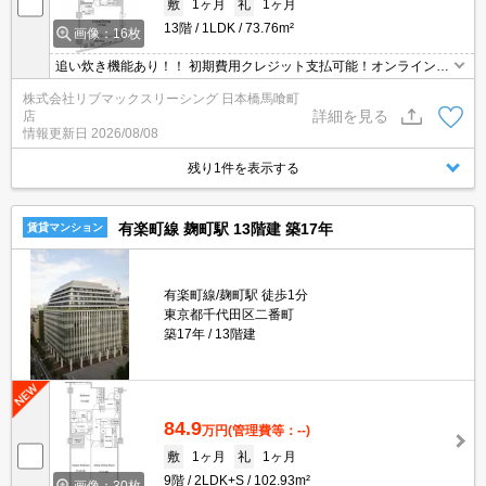
敷
1ヶ月
礼
1ヶ月
13階
1LDK
73.76m²
画像：16枚
追い炊き機能あり！！ 初期費用クレジット支払可能！オンライン内
覧・オンライン契約等弊社に一度も来店せずとも問題ありません♪弊
株式会社リブマックスリーシング 日本橋馬喰町
社ではネットに掲載されている物件も全てご紹介可能になりますの
詳細を見る
店
で気になる物件は全て申し付けください★
情報更新日
2026/08/08
残り1件を表示する
有楽町線 麹町駅 13階建 築17年
賃貸マンション
有楽町線/麹町駅 徒歩1分
東京都千代田区二番町
築17年
13階建
84.9
万円
(管理費等：--)
敷
1ヶ月
礼
1ヶ月
9階
2LDK+S
102.93m²