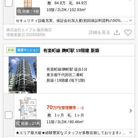
敷
84.9万
礼
84.9万
10階
2LDK
102.93m²
画像：4枚
セキュリティ設備充実。保証会社加入要(初回保証料賃料の50%、月
次保証料1.3%)。全室エアコン付き。ウォークインクローゼット付
株式会社エイブル 飯田橋店
き。床暖房。追い焚き付き。浴室乾燥機付。
詳細を見る
情報更新日
2026/08/08
有楽町線 麹町駅 19階建 新築
新築
賃貸マンション
有楽町線/麹町駅 徒歩1分
東京都千代田区二番町
新築
19階建 (地下1階)
70
万円
(管理費等：--)
敷
1ヶ月
礼
1ヶ月
11階
3LDK
80.46m²
画像：21枚
★エリア最大級★経験豊富なスタッフが多数在籍しております♪ 初
期費用クレジット支払可能！オンライン内覧・オンライン契約等弊