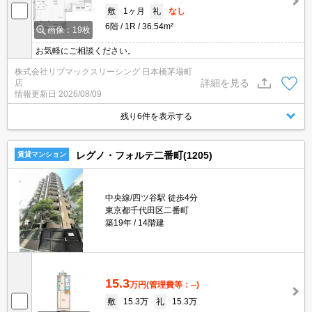
敷
1ヶ月
礼
なし
6階
1R
36.54m²
画像：19枚
お気軽にご相談ください。
株式会社リブマックスリーシング 日本橋茅場町
詳細を見る
店
情報更新日
2026/08/09
残り6件を表示する
レグノ・フォルテ二番町(1205)
賃貸マンション
中央線/四ツ谷駅 徒歩4分
東京都千代田区二番町
築19年
14階建
15.3
万円
(管理費等：--)
敷
15.3万
礼
15.3万