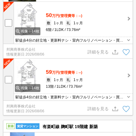
50
万円
(管理費等：--)
敷
1ヶ月
礼
1ヶ月
6階
1LDK
73.76m²
画像：14枚
駅徒歩4分の好立地・更新料ナシ・室内フルリノベーション・買物
便利・カウンターキッチン・追焚機能・浴室乾燥・駐車場(空き要確
邦興商事株式会社
認)・2駅5路線利用で多彩なアクセス
詳細を見る
情報更新日
2026/08/06
59
万円
(管理費等：--)
敷
1ヶ月
礼
1ヶ月
13階
1LDK
73.76m²
画像：14枚
駅徒歩4分の好立地・更新料ナシ・室内フルリノベーション・買物
便利・カウンターキッチン・追焚機能・浴室乾燥・駐車場(空き要確
邦興商事株式会社
認)・2駅5路線利用で多彩なアクセス
詳細を見る
情報更新日
2026/08/06
有楽町線 麹町駅 19階建 新築
新築
賃貸マンション