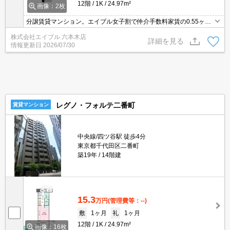
12階
1K
24.97m²
画像：2枚
分譲賃貸マンション。エイブル女子割で仲介手数料家賃の0.55ヶ月
分より10％ＯＦＦ。オンライン契約相談可。保証会社加入要(初回、
株式会社エイブル 六本木店
月額総支払額の50%、更新料8,000円/年)。内見予約受付中。
詳細を見る
情報更新日
2026/07/30
レグノ・フォルテ二番町
賃貸マンション
中央線/四ツ谷駅 徒歩4分
東京都千代田区二番町
築19年
14階建
15.3
万円
(管理費等：--)
敷
1ヶ月
礼
1ヶ月
12階
1K
24.97m²
画像：16枚