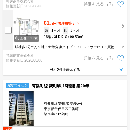
邦興商事株式会社
房・室内設備充実・収納豊富・駐車場（空き要確認）・5駅6路線利
詳細を見る
情報更新日
2026/08/06
用で多彩なアクセス
81
万円
(管理費等：--)
敷
1ヶ月
礼
1ヶ月
16階
3LDK+S
90.53m²
画像：21枚
駅徒歩1分の好立地・新築分譲タイプ・フロントサービス・買物便
利・インターネット無料・免震構造・追焚機能・浴室乾燥・床暖
邦興商事株式会社
房・室内設備充実・収納豊富・駐車場（空き要確認）・5駅6路線利
詳細を見る
情報更新日
2026/08/06
用で多彩なアクセス
残り2件を表示する
有楽町線 麹町駅 15階建 築20年
賃貸マンション
有楽町線/麹町駅 徒歩5分
東京都千代田区二番町
築20年
15階建