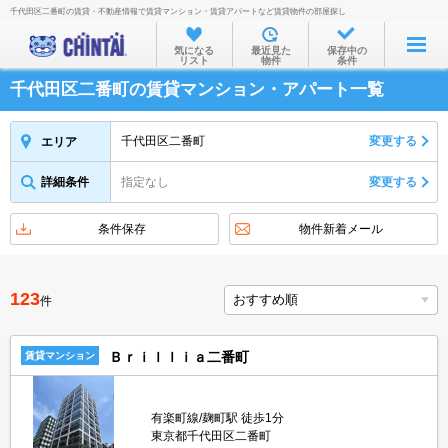
千代田区二番町の賃貸・不動産情報で賃貸マンション・賃貸アパートなど賃貸物件の部屋探し
お部屋を探す
気になる
最近見た
保存中の
リスト
物件
条件
沿線・駅から
千代田区二番町の賃貸マンション・アパート一覧
住所から
家賃相場から
千代田区二番町
変更する
エリア
通勤通学時間から
詳細条件
指定なし
変更する
物件特集から
条件保存
物件新着メール
不動産会社から
TOP
123
件
Ｂｒｉｌｌｉａ二番町
賃貸マンション
有楽町線/麹町駅 徒歩1分
東京都千代田区二番町