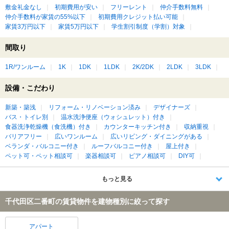
敷金礼金なし
初期費用が安い
フリーレント
仲介手数料無料
仲介手数料が家賃の55%以下
初期費用クレジット払い可能
家賃3万円以下
家賃5万円以下
学生割引制度（学割）対象
間取り
1R/ワンルーム
1K
1DK
1LDK
2K/2DK
2LDK
3LDK
設備・こだわり
新築・築浅
リフォーム・リノベーション済み
デザイナーズ
バス・トイレ別
温水洗浄便座（ウォシュレット）付き
食器洗浄乾燥機（食洗機）付き
カウンターキッチン付き
収納重視
バリアフリー
広いワンルーム
広いリビング・ダイニングがある
ベランダ・バルコニー付き
ルーフバルコニー付き
屋上付き
ペット可・ペット相談可
楽器相談可
ピアノ相談可
DIY可
もっと見る
千代田区二番町の賃貸物件を建物種別に絞って探す
アパート