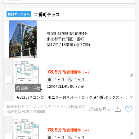
二番町テラス
賃貸マンション
有楽町線/麹町駅 徒歩4分
東京都千代田区二番町
築17年
13階建 (地下2階)
78.9
万円
(管理費等：--)
敷
1ヶ月
礼
1ヶ月
12階
2LDK
90.72m²
画像：24枚
★3口ガスコンロ・モニター付きオートロック ★宅配ボックス・浴
室乾燥機・温水洗浄便座 ★初期費用クレジットカード決済可能で
株式会社リブ・マックス リブマックス秋葉原店
す！お気軽にお問合せ下さい。
詳細を見る
情報更新日
2026/08/09
78.9
万円
(管理費等：--)
敷
1ヶ月
礼
1ヶ月