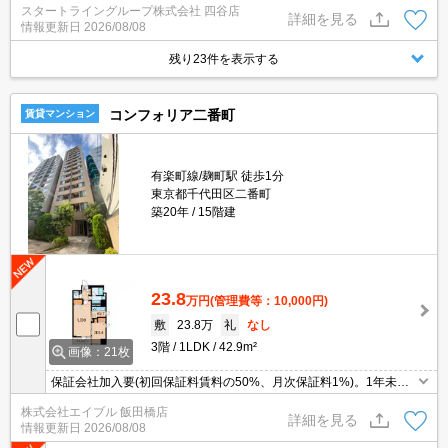
スタートライングループ株式会社 四谷店
詳細を見る
情報更新日
2026/08/08
残り23件を表示する
コンフォリア二番町
賃貸マンション
有楽町線/麹町駅 徒歩1分
東京都千代田区二番町
築20年
15階建
23.8
万円
(管理費等：10,000円)
敷
23.8万
礼
なし
3階
1LDK
42.9m²
画像：21枚
保証会社加入要(初回保証料賃料の50%、月次保証料1%)。1年未満
解約時、違約金家賃＋管理費の１ヶ月分。仲介手数料家賃の55%。
株式会社エイブル 飯田橋店
退室時清掃料86,680円。オートロック。エレベーターあり。
詳細を見る
情報更新日
2026/08/08