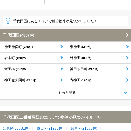
千代田区にあるエリアで賃貸物件が見つかりました！
千代田区
(4857件)
神田神保町
東神田
(725件)
(698件)
岩本町
外神田
(420件)
(369件)
飯田橋
神田須田町
(357件)
(264件)
神田佐久間町
内神田
(224件)
(168件)
もっと見る
千代田区二番町周辺のエリアで物件が見つかりました
江東区(33631件)
墨田区(21975件)
台東区(21088件)