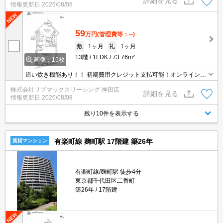
詳細を見る
情報更新日
2026/08/08
で気になる物件は全て申し付けください★
59
万円
(管理費等：--)
敷
1ヶ月
礼
1ヶ月
13階
1LDK
73.76m²
画像：16枚
追い炊き機能あり！！ 初期費用クレジット支払可能！オンライン内
覧・オンライン契約等弊社に一度も来店せずとも問題ありません♪弊
株式会社リブマックスリーシング 神田店
社ではネットに掲載されている物件も全てご紹介可能になりますの
詳細を見る
情報更新日
2026/08/08
で気になる物件は全て申し付けください★
残り10件を表示する
有楽町線 麹町駅 17階建 築26年
賃貸マンション
有楽町線/麹町駅 徒歩4分
東京都千代田区二番町
築26年
17階建