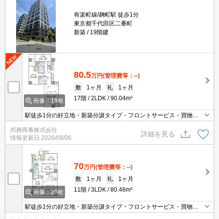
有楽町線/麹町駅 徒歩1分
東京都千代田区二番町
新築
19階建
80.5
万円
(管理費等：--)
敷
1ヶ月
礼
1ヶ月
17階
2LDK
90.04m²
画像：19枚
駅徒歩1分の好立地・新築分譲タイプ・フロントサービス・買物便
利・インターネット無料・免震構造・追焚機能・浴室乾燥・床暖
邦興商事株式会社
房・室内設備充実・収納豊富・駐車場（空き要確認）・5駅6路線利
詳細を見る
情報更新日
2026/08/06
用で多彩なアクセス
70
万円
(管理費等：--)
敷
1ヶ月
礼
1ヶ月
11階
3LDK
80.46m²
画像：20枚
駅徒歩1分の好立地・新築分譲タイプ・フロントサービス・買物便
利・インターネット無料・免震構造・追焚機能・浴室乾燥・床暖