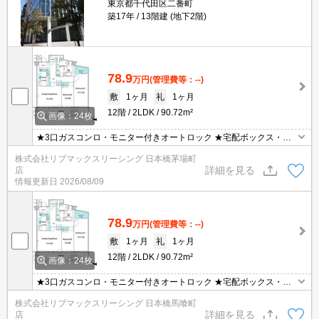
東京都千代田区二番町
築17年
13階建 (地下2階)
78.9
万円
(管理費等：--)
敷
1ヶ月
礼
1ヶ月
12階
2LDK
90.72m²
画像：24枚
★3口ガスコンロ・モニター付きオートロック ★宅配ボックス・浴
室乾燥機・温水洗浄便座 ★初期費用クレジットカード決済可能で
株式会社リブマックスリーシング 日本橋茅場町
す！お気軽にお問合せ下さい。
詳細を見る
店
情報更新日
2026/08/09
78.9
万円
(管理費等：--)
敷
1ヶ月
礼
1ヶ月
12階
2LDK
90.72m²
画像：24枚
★3口ガスコンロ・モニター付きオートロック ★宅配ボックス・浴
室乾燥機・温水洗浄便座 ★初期費用クレジットカード決済可能で
株式会社リブマックスリーシング 日本橋馬喰町
す！お気軽にお問合せ下さい。
詳細を見る
店