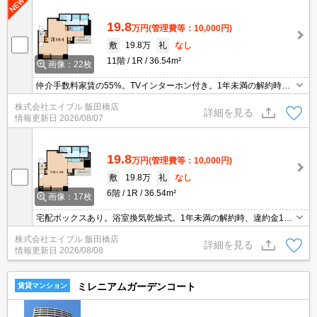
19.8
万円
(管理費等：10,000円)
敷
19.8万
礼
なし
11階
1R
36.54m²
画像：22枚
仲介手数料家賃の55%。TVインターホン付き。1年未満の解約時、
違約金1ヶ月分発生。退去時、清掃費66,440円(エアコン洗浄代含
株式会社エイブル 飯田橋店
む)。保証会社加入要(初回保証料賃料の50%、月次保証料1%)。
詳細を見る
情報更新日
2026/08/07
19.8
万円
(管理費等：10,000円)
敷
19.8万
礼
なし
6階
1R
36.54m²
画像：17枚
宅配ボックスあり。浴室換気乾燥式。1年未満の解約時、違約金1ヶ
月分発生。仲介手数料家賃の0.55ヵ月分。人気のオートロック付マ
株式会社エイブル 飯田橋店
ンション。退去時、清掃費49,550円(エアコン洗浄代含む)。
詳細を見る
情報更新日
2026/08/08
ミレニアムガーデンコート
賃貸マンション