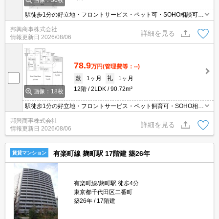
画像：30枚
駅徒歩1分の好立地・フロントサービス・ペット可・SOHO相談可・
楽器相談可・ジム・インターネット無料・買物便利・駐車場(要確
邦興商事株式会社
認)・浄水器・冷蔵庫・食洗機・洗濯乾燥機・床暖房・収納豊富・納
詳細を見る
情報更新日
2026/08/06
戸・再契約可
78.9
万円
(管理費等：--)
敷
1ヶ月
礼
1ヶ月
12階
2LDK
90.72m²
画像：18枚
駅徒歩1分の好立地・フロントサービス・ペット飼育可・SOHO相談
可・楽器相談可・フィットネス・インターネット無料・買物便利・
邦興商事株式会社
駐車場(空き要確認)・食洗機・床暖房・収納豊富・再契約可
詳細を見る
情報更新日
2026/08/06
有楽町線 麹町駅 17階建 築26年
賃貸マンション
有楽町線/麹町駅 徒歩4分
東京都千代田区二番町
築26年
17階建