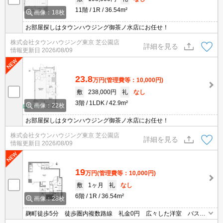
11階
1R
36.54m²
画像：18枚
お部屋探しはタウンハウジング御茶ノ水店にお任せ！
株式会社タウンハウジング東京 芝公園店
詳細を見る
情報更新日
2026/08/09
23.8
万円
(管理費等：10,000円)
敷
238,000円
礼
なし
3階
1LDK
42.9m²
画像：22枚
お部屋探しはタウンハウジング御茶ノ水店にお任せ！
株式会社タウンハウジング東京 芝公園店
詳細を見る
情報更新日
2026/08/09
19
万円
(管理費等：10,000円)
敷
1ヶ月
礼
なし
6階
1R
36.54m²
画像：28枚
麹町徒歩5分 徒歩圏内複数路線 礼金0円 広々した洋室 バス・
トイレ別 独立洗面台 オートロック