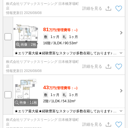
株式会社リブマックスリーシング 日本橋茅場町
社に一度も来店せずとも問題ありません♪弊社ではネットに掲載され
詳細を見る
店
ている物件も全てご紹介可能になりますので気になる物件は全て申
情報更新日
2026/08/08
し付けください★
81
万円
(管理費等：--)
敷
1ヶ月
礼
1ヶ月
16階
3LDK
90.53m²
画像：2枚
★エリア最大級★経験豊富なスタッフが多数在籍しております♪ 初
期費用クレジット支払可能！オンライン内覧・オンライン契約等弊
株式会社リブマックスリーシング 日本橋茅場町
社に一度も来店せずとも問題ありません♪弊社ではネットに掲載され
詳細を見る
店
ている物件も全てご紹介可能になりますので気になる物件は全て申
情報更新日
2026/08/08
し付けください★
43
万円
(管理費等：--)
敷
1ヶ月
礼
1ヶ月
2階
1LDK
54.32m²
画像：21枚
★エリア最大級★経験豊富なスタッフが多数在籍しております♪ 初
期費用クレジット支払可能！オンライン内覧・オンライン契約等弊
株式会社リブマックスリーシング 日本橋茅場町
社に一度も来店せずとも問題ありません♪弊社ではネットに掲載され
詳細を見る
店
ている物件も全てご紹介可能になりますので気になる物件は全て申