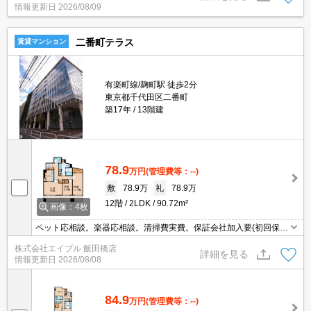
情報更新日
2026/08/09
二番町テラス
賃貸マンション
有楽町線/麹町駅 徒歩2分
東京都千代田区二番町
築17年
13階建
78.9
万円
(管理費等：--)
敷
78.9万
礼
78.9万
12階
2LDK
90.72m²
画像：4枚
ペット応相談。楽器応相談。清掃費実費。保証会社加入要(初回保証
料賃料の50%、月次保証料1.3%)。仲介手数料家賃の55%。宅配ボ
株式会社エイブル 飯田橋店
ックスあり。フロントサービスあり。TVインターホン付き。洗濯機
詳細を見る
情報更新日
2026/08/08
付き。
84.9
万円
(管理費等：--)