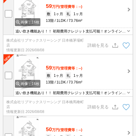
59
万円
(管理費等：--)
敷
1ヶ月
礼
1ヶ月
13階
1LDK
73.76m²
画像：16枚
追い炊き機能あり！！ 初期費用クレジット支払可能！オンライン内
覧・オンライン契約等弊社に一度も来店せずとも問題ありません♪弊
株式会社リブマックスリーシング 日本橋茅場町
社ではネットに掲載されている物件も全てご紹介可能になりますの
詳細を見る
店
で気になる物件は全て申し付けください★
情報更新日
2026/08/08
59
万円
(管理費等：--)
敷
1ヶ月
礼
1ヶ月
13階
1LDK
73.76m²
画像：16枚
追い炊き機能あり！！ 初期費用クレジット支払可能！オンライン内
覧・オンライン契約等弊社に一度も来店せずとも問題ありません♪弊
株式会社リブマックスリーシング 日本橋馬喰町
社ではネットに掲載されている物件も全てご紹介可能になりますの
詳細を見る
店
で気になる物件は全て申し付けください★
情報更新日
2026/08/08
50
万円
(管理費等：--)