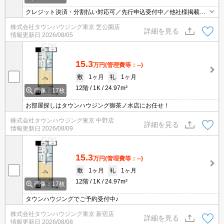
クレジット決済・分割払い対応可／先行申込受付中／他社様掲載物
件もまとめてご案内可能／専任物件多数あり
株式会社タウンハウジング東京 芝公園店
詳細を見る
情報更新日
2026/08/05
15.3
万円
(管理費等：--)
敷
1ヶ月
礼
1ヶ月
12階
1K
24.97m²
画像：17枚
お部屋探しはタウンハウジング御茶ノ水店にお任せ！
株式会社タウンハウジング東京 中野店
詳細を見る
情報更新日
2026/08/09
15.3
万円
(管理費等：--)
敷
1ヶ月
礼
1ヶ月
12階
1K
24.97m²
画像：17枚
タウンハウジングでご予約受付中♪
株式会社タウンハウジング東京 新宿店
詳細を見る
情報更新日
2026/08/08