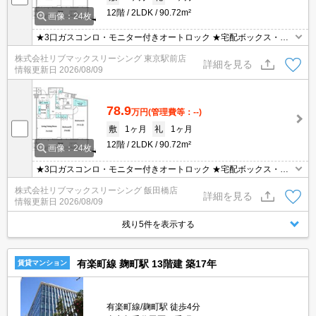
12階
2LDK
90.72m²
画像：24枚
★3口ガスコンロ・モニター付きオートロック ★宅配ボックス・浴
室乾燥機・温水洗浄便座 ★初期費用クレジットカード決済可能で
株式会社リブマックスリーシング 東京駅前店
す！お気軽にお問合せ下さい。
詳細を見る
情報更新日
2026/08/09
78.9
万円
(管理費等：--)
敷
1ヶ月
礼
1ヶ月
12階
2LDK
90.72m²
画像：24枚
★3口ガスコンロ・モニター付きオートロック ★宅配ボックス・浴
室乾燥機・温水洗浄便座 ★初期費用クレジットカード決済可能で
株式会社リブマックスリーシング 飯田橋店
す！お気軽にお問合せ下さい。
詳細を見る
情報更新日
2026/08/09
残り5件を表示する
有楽町線 麹町駅 13階建 築17年
賃貸マンション
有楽町線/麹町駅 徒歩4分