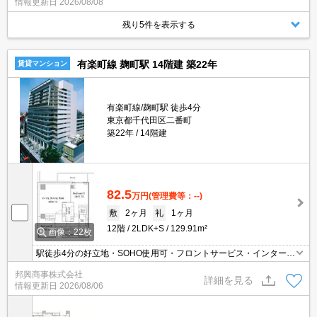
情報更新日
2026/08/08
し付けください★
残り5件を表示する
有楽町線 麹町駅 14階建 築22年
賃貸マンション
有楽町線/麹町駅 徒歩4分
東京都千代田区二番町
築22年
14階建
82.5
万円
(管理費等：--)
敷
2ヶ月
礼
1ヶ月
12階
2LDK+S
129.91m²
画像：22枚
駅徒歩4分の好立地・SOHO使用可・フロントサービス・インターネ
ット無料・平置き駐車場有・買物便利・食洗機・ディスポーザー・
邦興商事株式会社
追焚機能・浴室乾燥・床暖房・納戸・WIC・5路線利用で多彩なアク
詳細を見る
情報更新日
2026/08/06
セス