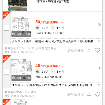
1年未満
19階建 (地下1階)
50
万円
(管理費等：--)
敷
1ヶ月
礼
1ヶ月
13階
2LDK
55.02m²
画像：16枚
クレジット決済・分割払い対応可／先行申込受付中／他社様掲載物
件もまとめてご案内可能／専任物件多数あり
株式会社タウンハウジング東京 芝公園店
詳細を見る
情報更新日
2026/08/09
48
万円
(管理費等：--)
敷
1ヶ月
礼
1ヶ月
7階
2LDK
55.02m²
画像：19枚
▼公式ライン(無料通話有)での対応可▼こちらの物件は定休日や営
業時間外も含め、お時間が取りにくい方でも柔軟にご対応させて頂
株式会社マルティオ 本店
きます▼オンライン内見・契約等対応可▼現地集合現地解散可▼
詳細を見る
情報更新日
2026/08/08