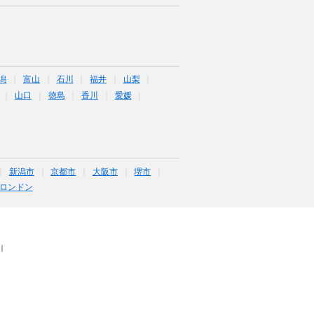
潟
富山
石川
福井
山梨
山口
徳島
香川
愛媛
新潟市
京都市
大阪市
堺市
ロンドン
｜