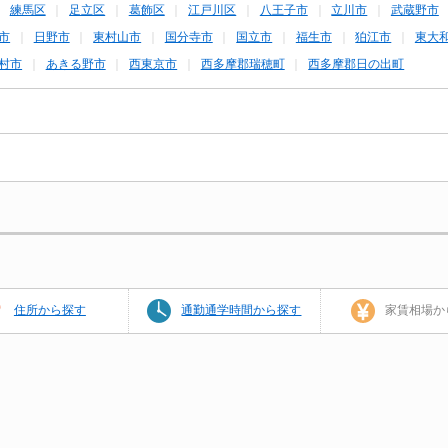
練馬区
足立区
葛飾区
江戸川区
八王子市
立川市
武蔵野市
市
日野市
東村山市
国分寺市
国立市
福生市
狛江市
東大
村市
あきる野市
西東京市
西多摩郡瑞穂町
西多摩郡日の出町
住所から探す
通勤通学時間から探す
家賃相場か