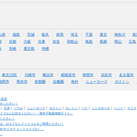
山形
福島
茨城
栃木
群馬
埼玉
千葉
東京
神奈川
新
賀
京都
大阪
兵庫
奈良
和歌山
鳥取
島根
岡山
広島
分
宮崎
鹿児島
沖縄
東京23区
川崎市
横浜市
相模原市
静岡市
浜松市
名古屋市
福岡市
熊本市
首都圏
近畿圏
海外
ニューヨーク
ボストン
外賃貸
せください！
｜
天津
｜
ソウル
｜
ニューヨーク
｜
ボストン
｜
ロンドン
｜
パリ
｜
シンガポール
｜
ハノイ
｜
マニラ
イブルにお任せください！「海外不動産情報サイト」
ください！
は、おもてなしドットコムをご利用ください！
ble(サイタマ ドットエイブル）」
」