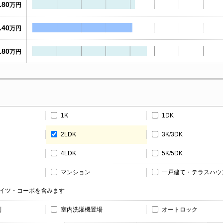
.80
万円
.40
万円
.80
万円
1K
1DK
2LDK
3K/3DK
4LDK
5K/5DK
マンション
一戸建て・テラスハウ
ハイツ・コーポを含みます
別
室内洗濯機置場
オートロック