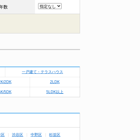
年数
一戸建て・テラスハウス
2K/2DK
2LDK
5K/5DK
5LDK以上
谷区
渋谷区
中野区
杉並区