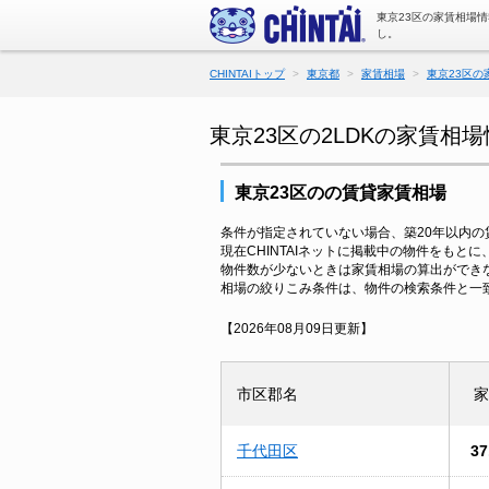
東京23区の家賃相場
し。
CHINTAIトップ
東京都
家賃相場
東京23区の
東京23区の2LDKの家賃相
東京23区のの賃貸家賃相場
条件が指定されていない場合、築20年以内
現在CHINTAIネットに掲載中の物件をもと
物件数が少ないときは家賃相場の算出ができ
相場の絞りこみ条件は、物件の検索条件と一
【2026年08月09日更新】
市区郡名
家
千代田区
37