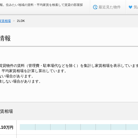
情報。住みたい地域の賃料・平均家賃を検索して賃貸の部屋探
最近見た物件
気
家賃相場
2LDK
場情報
の賃貸物件の賃料（管理費・駐車場代などを除く）を集計し家賃相場を表示していま
に、平均家賃相場を計算し算出しています。
ない場合があります。
致しない場合があります。
賃相場
.10
万円