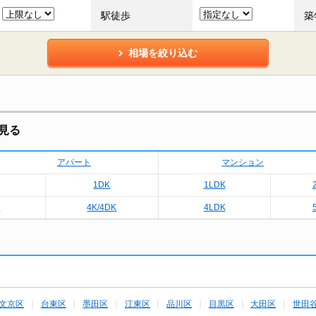
駅徒歩
築
相場を絞り込む
見る
アパート
マンション
1DK
1LDK
K
4K/4DK
4LDK
文京区
台東区
墨田区
江東区
品川区
目黒区
大田区
世田