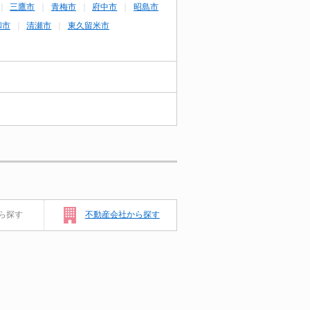
三鷹市
青梅市
府中市
昭島市
和市
清瀬市
東久留米市
ら探す
不動産会社から探す