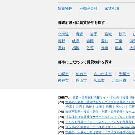
賃貸物件
不動産会社
家賃相場
都道府県別に賃貸物件を探す
北海道
青森
岩手
宮城
秋田
長野
岐阜
静岡
愛知
三重
滋
高知
福岡
佐賀
長崎
熊本
大
都市にこだわって賃貸物件を探す
札幌市
仙台市
さいたま市
千葉市
神戸市
岡山市
広島市
北九州市
CHINTAI：
賃貸・部屋探し情報サイト
学生向け賃貸
海
[PR]
海外の不動産・賃貸情報ならエイブル海外店にお任
香港
｜
台湾
｜
高雄
｜
上海
｜
蘇州
｜
深セン
｜
広州
[PR]
海外不動産～投資・居住・別荘・資産分散～ならエ
[PR]
法人様向け海外赴任サポートならエイブルにお任せ
[PR]
こんなお部屋に泊まってみたい！そんなお部屋探し
[PR]
埼玉県の不動産オーナー様向けサイト「saitama.a
[PR]
学生の一人暮らし向け賃貸！「エイブル進学応援部