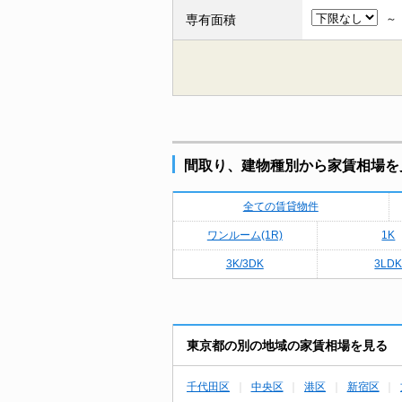
専有面積
間取り、建物種別から家賃相場を
全ての賃貸物件
ワンルーム(1R)
1K
3K/3DK
3LD
東京都の別の地域の家賃相場を見る
千代田区
中央区
港区
新宿区