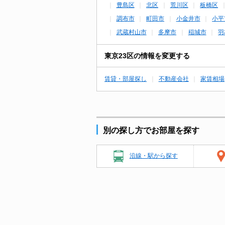
豊島区
北区
荒川区
板橋区
調布市
町田市
小金井市
小平
武蔵村山市
多摩市
稲城市
羽
東京23区の情報を変更する
賃貸・部屋探し
不動産会社
家賃相場
別の探し方でお部屋を探す
沿線・駅から探す