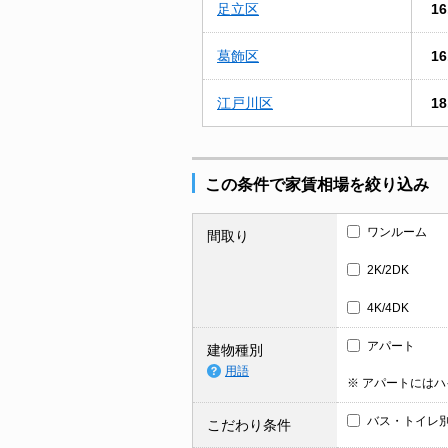
足立区
16
葛飾区
16
江戸川区
18
この条件で家賃相場を絞り込み
ワンルーム
間取り
2K/2DK
4K/4DK
アパート
建物種別
用語
※ アパートには
バス・トイレ
こだわり条件