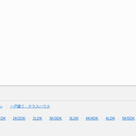
ン
一戸建て・テラスハウス
LDK
2K/2DK
2LDK
3K/3DK
3LDK
4K/4DK
4LDK
5K/5DK