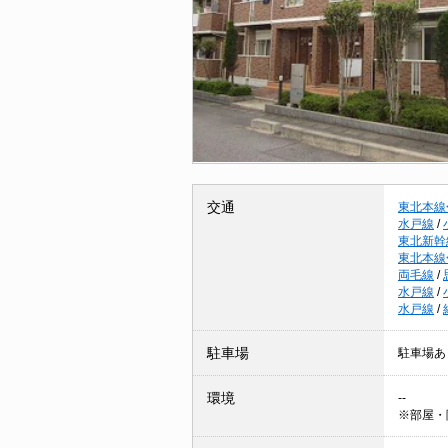
交通
東北本線
水戸線
/
東北新幹
東北本線
両毛線
/
水戸線
/
水戸線
/
駐車場
駐車場あ
環境
--
※部屋・