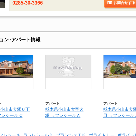
0285-30-3366
お問合せする
ョン･アパート情報
ト
アパート
アパート
小山市犬塚６丁
栃木県小山市大字犬
栃木県小山市犬
フレシール C
塚 ラフレシールＡ
目 ラフレシール 
フレシール
ラフレシールＤ
ブランシェＴＫ
ポライトリー
ポライト