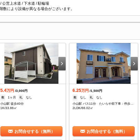
/ 公営上水道 / 下水道 / 駐輪場
階数により設備が異なる場合がございます。
5.4
6.25
万円
万円
/3,000円
/1,500円
敷
1ヶ月
礼
なし
敷
なし
礼
なし
小山駅 徒歩40分
小山駅 バス11分 たいらや前下車：停歩5分
1K/33.86㎡
2LDK/66.02㎡
お問合せする（無料）
お問合せする（無料）