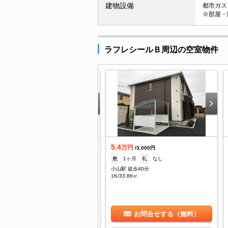
建物設備
都市ガス 
※部屋・
ラフレシールＢ周辺の空室物件
.1
5.4
万円
万円
/2,800円
/3,000円
1ヶ月
礼
なし
敷
1ヶ月
礼
なし
小山駅 バス12分 土塔二公民館西下車：停歩2分
小山駅 徒歩40分
/35.18㎡
1K/33.86㎡
お問合せする（無料）
お問合せする（無料）