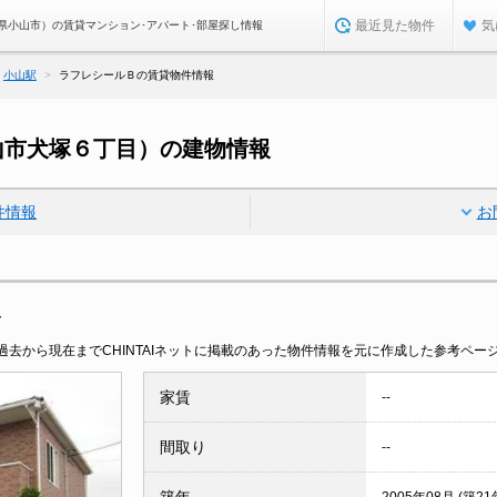
最近見た物件
気
県小山市）の賃貸マンション･アパート･部屋探し情報
小山駅
ラフレシールＢの賃貸物件情報
山市犬塚６丁目）の建物情報
件情報
お
報
去から現在までCHINTAIネットに掲載のあった物件情報を元に作成した参考ペー
家賃
--
間取り
--