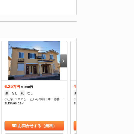
6.25
4.6
万円
万円
/1,500円
/2,000円
敷
なし
礼
なし
敷
なし
礼
なし
小山駅 バス11分 たいらや前下車：停歩5分
小山駅 バス11分 たいらや前下車：停歩4分
2LDK/66.02㎡
1LDK/41.98㎡
お問合せする（無料）
お問合せする（無料）