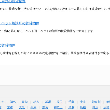
し向けの賃貸物件
たい、快適な新生活を送りたい―そんな想いを叶える一人暮らし向け賃貸物件をご
・ペット相談可の賃貸物件
犬・猫)と暮らせる！ペット可・ペット相談可の賃貸物件をご紹介します。
の賃貸物件
し倉庫をお探しの方にオススメの賃貸物件をご紹介。居抜き物件や店舗付き住宅も
山形
福島
茨城
栃木
群馬
埼玉
千葉
東京
神奈川
新
賀
京都
大阪
兵庫
奈良
和歌山
鳥取
島根
岡山
広島