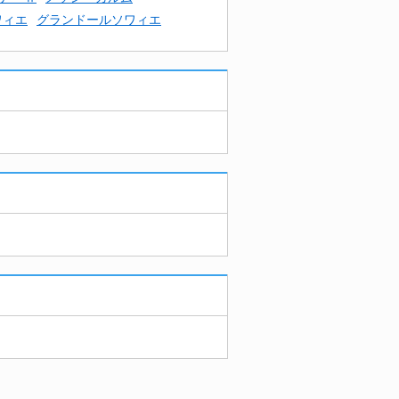
ワィエ
グランドールソワィエ