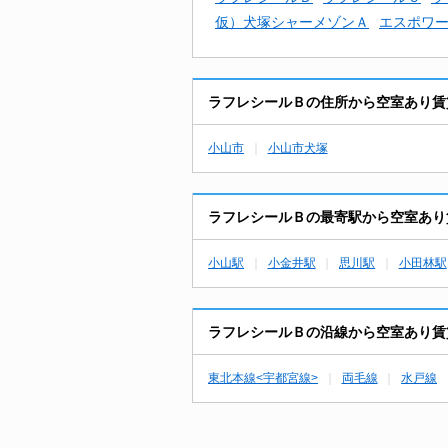
仮）犬塚シャーメゾンＡ
エスポワ
ラフレシールＢの住所から空室あり賃
小山市
小山市犬塚
ラフレシールＢの最寄駅から空室あり
小山駅
小金井駅
思川駅
小田林駅
ラフレシールＢの沿線から空室あり賃
東北本線<宇都宮線>
両毛線
水戸線