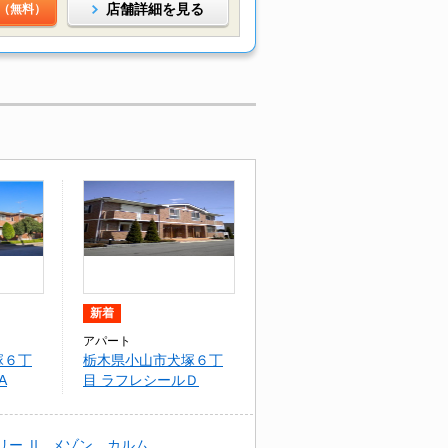
店舗詳細を見る
（無料）
新着
アパート
塚６丁
栃木県小山市犬塚６丁
A
目 ラフレシールＤ
リー Ⅱ
メゾン カルム