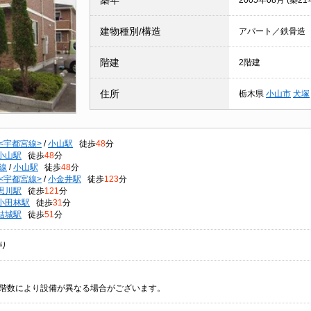
築年
2005年08月 (築21
建物種別/構造
アパート／鉄骨造
階建
2階建
住所
栃木県
小山市
犬塚
<宇都宮線>
/
小山駅
徒歩
48
分
小山駅
徒歩
48
分
線
/
小山駅
徒歩
48
分
<宇都宮線>
/
小金井駅
徒歩
123
分
思川駅
徒歩
121
分
小田林駅
徒歩
31
分
結城駅
徒歩
51
分
り
階数により設備が異なる場合がございます。