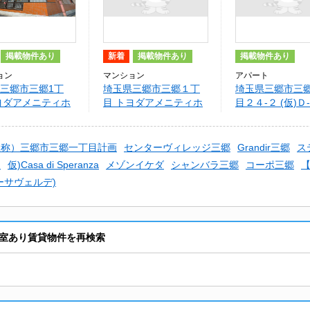
掲載物件あり
新着
掲載物件あり
掲載物件あり
ョン
マンション
アパート
三郷市三郷1丁
埼玉県三郷市三郷１丁
埼玉県三郷市三
ヨダアメニティホ
目 トヨダアメニティホ
目２４-２ (仮)Ｄ
Ⅰ
ームズI
Ｍ三郷一丁目Ｓ
仮称）三郷市三郷一丁目計画
センターヴィレッジ三郷
Grandir三郷
ス
オ
仮)Casa di Speranza
メゾンイケダ
シャンバラ三郷
コーポ三郷
【
ーサヴェルデ)
室あり賃貸物件を再検索