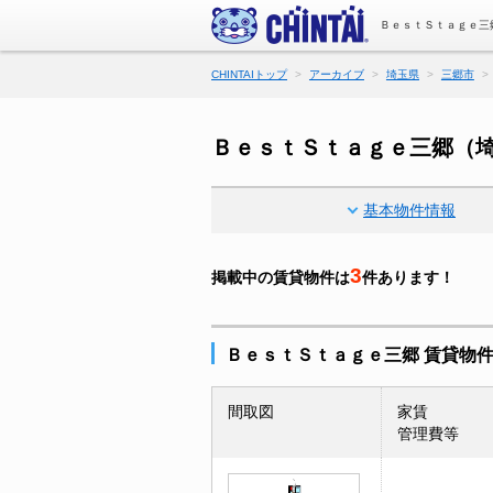
ＢｅｓｔＳｔａｇｅ三
CHINTAIトップ
アーカイブ
埼玉県
三郷市
ＢｅｓｔＳｔａｇｅ三郷（
基本物件情報
3
掲載中の賃貸物件は
件あります！
ＢｅｓｔＳｔａｇｅ三郷 賃貸物
間取図
家賃
管理費等