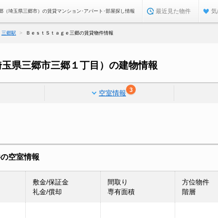
最近見た物件
気
郷（埼玉県三郷市）の賃貸マンション･アパート･部屋探し情報
三郷駅
ＢｅｓｔＳｔａｇｅ三郷の賃貸物件情報
埼玉県三郷市三郷１丁目）の建物情報
3
空室情報
件の空室情報
敷金/保証金
間取り
方位物件
礼金/償却
専有面積
階層