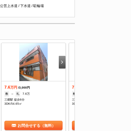
 公営上水道 / 下水道 / 駐輪場
7.6
7.6
万円
万円
/3,000円
/3,000円
敷
--
礼
7.6万
敷
--
礼
1ヶ月
三郷駅 徒歩6分
三郷駅 徒歩5分
3DK/54.65㎡
3DK/54.65㎡
お問合せする（無料）
お問合せする（無料）