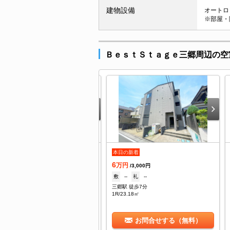
建物設備
オートロッ
※部屋・
ＢｅｓｔＳｔａｇｅ三郷周辺の空
.5
本日の新着
万円
/3,000円
6
1ヶ月
礼
--
万円
/3,000円
郷駅 徒歩6分
敷
--
礼
--
/20.64㎡
三郷駅 徒歩7分
1R/23.18㎡
お問合せする（無料）
お問合せする（無料）