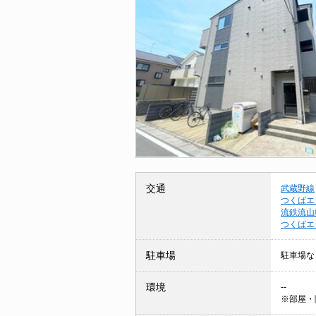
交通
武蔵野線
つくばエ
流鉄流山
つくばエ
駐車場
駐車場な
環境
--
※部屋・