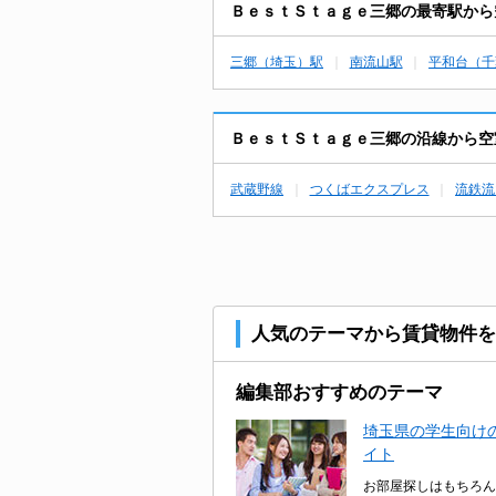
ＢｅｓｔＳｔａｇｅ三郷の最寄駅から
三郷（埼玉）駅
南流山駅
平和台（千
ＢｅｓｔＳｔａｇｅ三郷の沿線から空
武蔵野線
つくばエクスプレス
流鉄流
人気のテーマから賃貸物件を
編集部おすすめのテーマ
埼玉県の学生向けの
イト
お部屋探しはもちろん