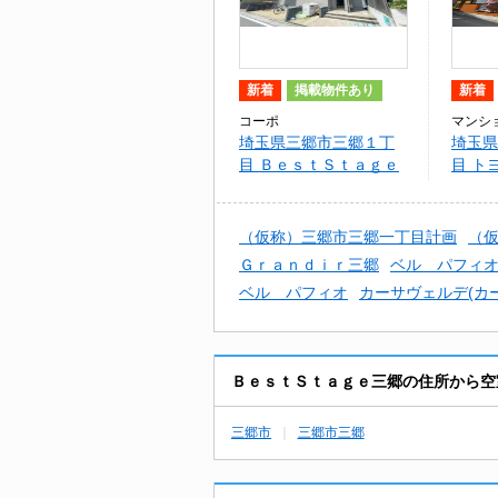
新着
掲載物件あり
新着
コーポ
マンシ
埼玉県三郷市三郷１丁
埼玉県
目 ＢｅｓｔＳｔａｇｅ
目 ト
三郷
ームズ
（仮称）三郷市三郷一丁目計画
（
Ｇｒａｎｄｉｒ三郷
ベル パフィ
ベル パフィオ
カーサヴェルデ(カ
ＢｅｓｔＳｔａｇｅ三郷の住所から空
三郷市
三郷市三郷