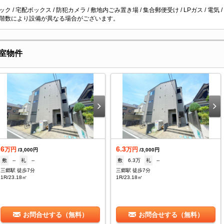
ク / 宅配ボックス / 防犯カメラ / 敷地内ごみ置き場 / 集合郵便受け / LPガス / 電気 /
階数により設備が異なる場合がございます。
室物件
6
6.3
万円
万円
/3,000円
/3,000円
敷
--
礼
--
敷
6.3万
礼
--
三郷駅 徒歩7分
三郷駅 徒歩7分
1R/23.18㎡
1R/23.18㎡
お問合せする（無料）
お問合せする（無料）