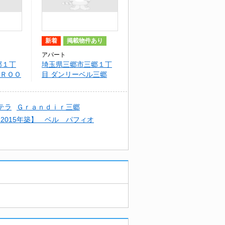
新着
掲載物件あり
アパート
郷１丁
埼玉県三郷市三郷１丁
-ＲＯＯ
目 ダンリーベル三郷
Ｔ
テラ
Ｇｒａｎｄｉｒ三郷
2015年築】 ベル パフィオ