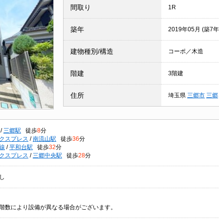
間取り
1R
築年
2019年05月 (築7年
建物種別/構造
コーポ／木造
階建
3階建
住所
埼玉県
三郷市
三郷
/
三郷駅
徒歩
8
分
クスプレス
/
南流山駅
徒歩
36
分
線
/
平和台駅
徒歩
32
分
クスプレス
/
三郷中央駅
徒歩
28
分
し
階数により設備が異なる場合がございます。