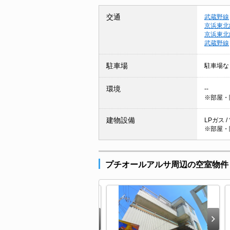
交通
武蔵野線
京浜東北
京浜東北
武蔵野線
駐車場
駐車場な
環境
--
※部屋・
建物設備
LPガス /
※部屋・
プチオールアルサ周辺の空室物件