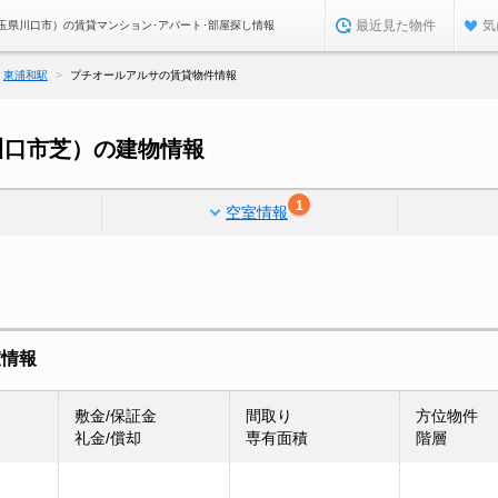
最近見た物件
気
玉県川口市）の賃貸マンション･アパート･部屋探し情報
東浦和駅
プチオールアルサの賃貸物件情報
川口市芝）の建物情報
1
空室情報
室情報
敷金/保証金
間取り
方位物件
礼金/償却
専有面積
階層