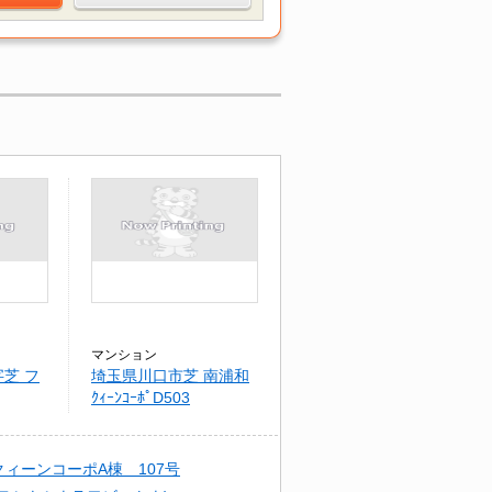
マンション
芝 フ
埼玉県川口市芝 南浦和
ｸｨｰﾝｺｰﾎﾟD503
クィーンコーポA棟 107号