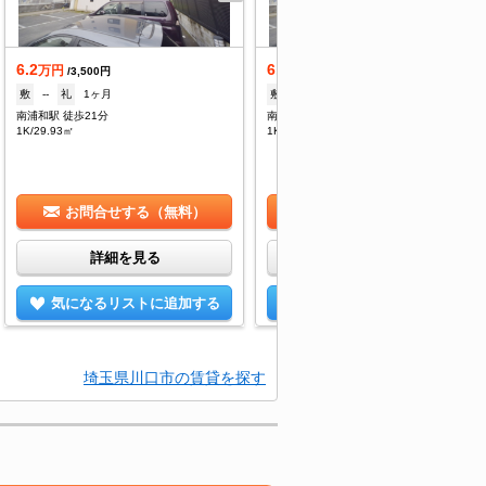
6.2
6.2
万円
万円
/3,500円
/3,500円
敷
--
礼
1ヶ月
敷
--
礼
1ヶ月
南浦和駅 徒歩21分
南浦和駅 徒歩21分
1K/29.93㎡
1K/29.93㎡
お問合せする（無料）
お問合せする（無料）
詳細を見る
詳細を見る
気になるリストに追加する
気になるリストに追加する
埼玉県川口市の賃貸を探す