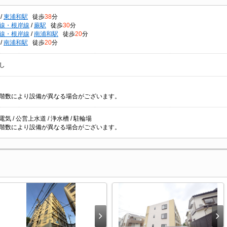
/
東浦和駅
徒歩
38
分
線・根岸線
/
蕨駅
徒歩
30
分
線・根岸線
/
南浦和駅
徒歩
20
分
/
南浦和駅
徒歩
20
分
し
階数により設備が異なる場合がございます。
 電気 / 公営上水道 / 浄水槽 / 駐輪場
階数により設備が異なる場合がございます。