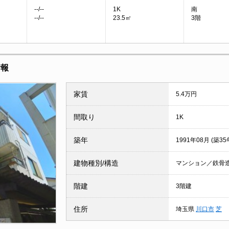
--/--
1K
南
--/--
23.5㎡
3階
情報
家賃
5.4万円
間取り
1K
築年
1991年08月 (築35
建物種別/構造
マンション／鉄骨
階建
3階建
住所
埼玉県
川口市
芝