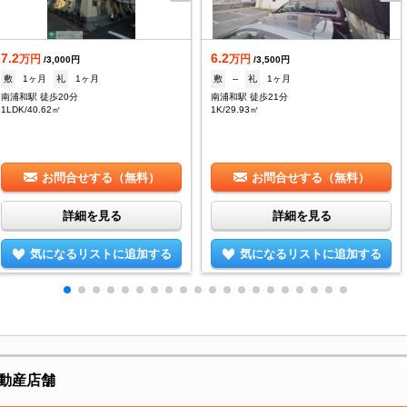
7.2
6.2
万円
万円
/3,000円
/3,500円
敷
1ヶ月
礼
1ヶ月
敷
--
礼
1ヶ月
南浦和駅 徒歩20分
南浦和駅 徒歩21分
1LDK/40.62㎡
1K/29.93㎡
お問合せする（無料）
お問合せする（無料）
詳細を見る
詳細を見る
気になるリストに追加する
気になるリストに追加する
動産店舗