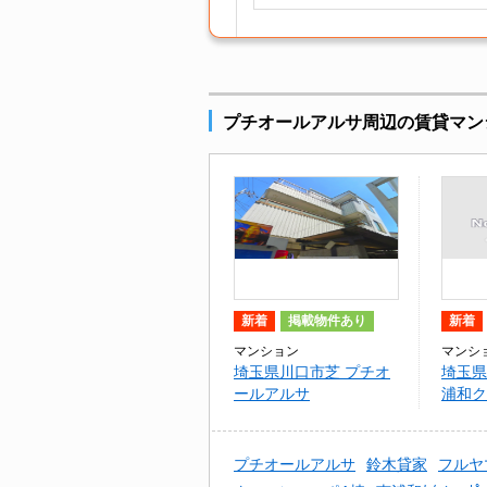
プチオールアルサ周辺の賃貸マン
新着
掲載物件あり
新着
マンション
マンシ
埼玉県川口市芝 プチオ
埼玉県
ールアルサ
浦和ク
棟
プチオールアルサ
鈴木貸家
フルヤ