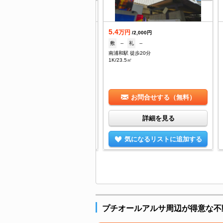
5.4
万円
万円
/5,500円
/2,000円
--
礼
1ヶ月
敷
--
礼
--
浦和駅 徒歩17分
南浦和駅 徒歩20分
/30.27㎡
1K/23.5㎡
お問合せする（無料）
お問合せする（無料）
詳細を見る
詳細を見る
気になるリストに追加する
気になるリストに追加する
プチオールアルサ周辺が得意な不