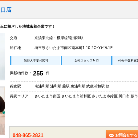
西口店
玉に根ざした地域密着企業です！
交通
京浜東北線・根岸線/南浦和駅
所在地
埼玉県さいたま市南区南本町1-10-2O･Yビル1F
保証人不要相談可
女性スタッフ対応
仲介手数料家
255
掲載物件数：
件
得意駅
南浦和駅 浦和駅 蕨駅 東浦和駅 武蔵浦和駅 他
得意エリア
さいたま市南区 さいたま市浦和区 さいたま市緑区 川口市 蕨市
048-865-2821
お問合せする