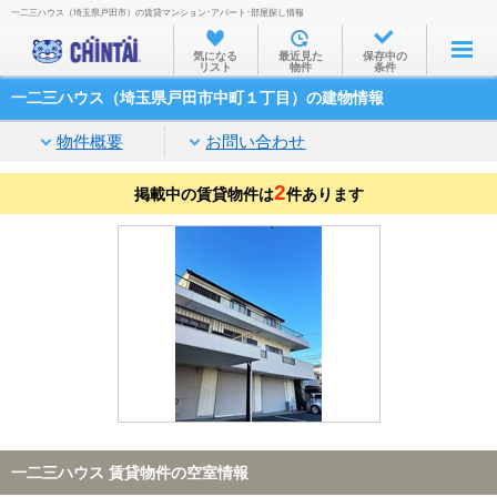
一二三ハウス（埼玉県戸田市）の賃貸マンション･アパート･部屋探し情報
お部屋を探す
気になる
最近見た
保存中の
リスト
物件
条件
沿線・駅から
一二三ハウス（埼玉県戸田市中町１丁目）の建物情報
住所から
物件概要
お問い合わせ
家賃相場から
2
掲載中の賃貸物件は
通勤通学時間から
件あります
物件特集から
不動産会社から
TOP
一二三ハウス 賃貸物件の空室情報