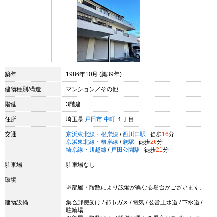
築年
1986年10月 (築39年)
建物種別/構造
マンション／その他
階建
3階建
住所
埼玉県
戸田市
中町
１丁目
交通
京浜東北線・根岸線
/
西川口駅
徒歩
16
分
京浜東北線・根岸線
/
蕨駅
徒歩
26
分
埼京線・川越線
/
戸田公園駅
徒歩
21
分
駐車場
駐車場なし
環境
--
※部屋・階数により設備が異なる場合がございます。
建物設備
集合郵便受け / 都市ガス / 電気 / 公営上水道 / 下水道 /
駐輪場