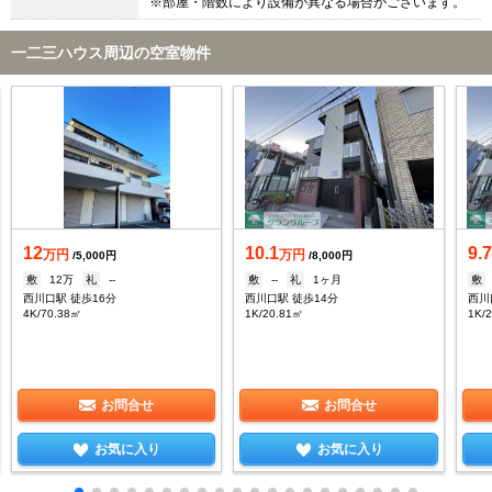
※部屋・階数により設備が異なる場合がございます。
一二三ハウス周辺の空室物件
12
10.1
9.
万円
万円
/5,000円
/8,000円
敷
12万
礼
--
敷
--
礼
1ヶ月
敷
西川口駅 徒歩16分
西川口駅 徒歩14分
西川
4K/70.38㎡
1K/20.81㎡
1K/
お問合せ
お問合せ
お気に入り
お気に入り