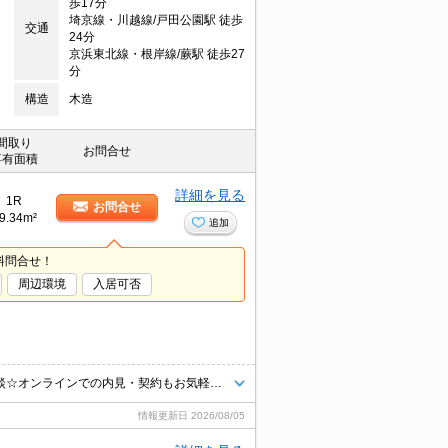
歩17分
埼京線・川越線/戸田公園駅 徒歩
交通
24分
京浜東北線・根岸線/蕨駅 徒歩27
分
構造
木造
間取り
お問合せ
専有面積
詳細を見る
1R
お問合せ
9.34m²
追加
料問合せ！
周辺環境
入居可否
☆お問い合わせはタウンハウジング蕨店まで☆初期費用クレジット決済相談☆オンラインでの内見・契約もお気軽にご相談ください！
情報更新日
2026/08/05