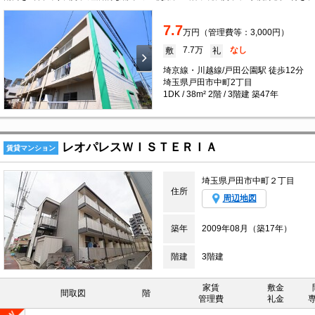
7.7
万円（管理費等：3,000円）
7.7万
なし
敷
礼
埼京線・川越線/戸田公園駅 徒歩12分
埼玉県戸田市中町2丁目
1DK / 38m² 2階 / 3階建 築47年
レオパレスＷＩＳＴＥＲＩＡ
賃貸マンション
埼玉県戸田市中町２丁目
住所
周辺地図
築年
2009年08月（築17年）
階建
3階建
家賃
敷金
間取図
階
管理費
礼金