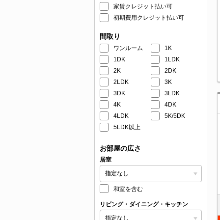
家賃クレジット払い可
初期費用クレジット払い可
間取り
ワンルーム
1K
1DK
1LDK
2K
2DK
2LDK
3K
3DK
3LDK
4K
4DK
4LDK
5K/5DK
5LDK以上
お部屋の広さ
居室
和室を含む
リビング・ダイニング・キッチン