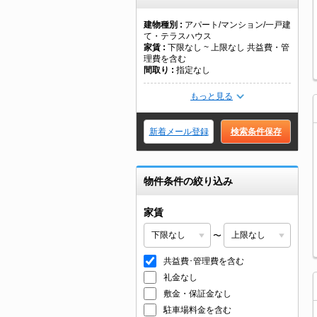
建物種別
アパート/マンション/一戸建
て・テラスハウス
家賃
下限なし ~ 上限なし 共益費・管
理費を含む
間取り
指定なし
もっと見る
新着メール登録
検索条件保存
物件条件の絞り込み
家賃
〜
共益費･管理費を含む
礼金なし
敷金・保証金なし
駐車場料金を含む