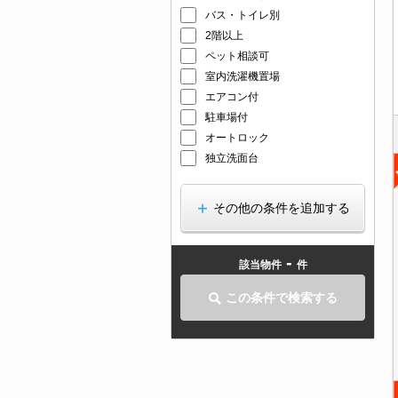
バス・トイレ別
2階以上
ペット相談可
室内洗濯機置場
エアコン付
駐車場付
オートロック
独立洗面台
その他の条件を追加する
-
該当物件
件
この条件で検索する