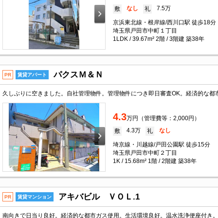
なし
7.5万
敷
礼
京浜東北線・根岸線/西川口駅 徒歩18分
埼玉県戸田市中町１丁目
1LDK / 39.67m² 2階 / 3階建 築38年
パクスＭ＆Ｎ
PR
賃貸アパート
久しぶりに空きました。自社管理物件。管理物件につき即日審査OK。経済的な都
4.3
万円（管理費等：2,000円）
4.3万
なし
敷
礼
埼京線・川越線/戸田公園駅 徒歩15分
埼玉県戸田市中町２丁目
1K / 15.68m² 1階 / 2階建 築38年
アキバビル ＶＯＬ.1
PR
賃貸マンション
南向きで日当り良好。経済的な都市ガス使用。生活環境良好。温水洗浄便座付き