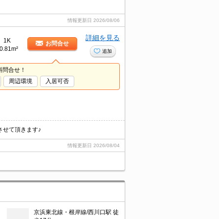
情報更新日
2026/08/06
詳細を見る
1K
お問合せ
0.81m²
追加
料問合せ！
周辺環境
入居可否
させて頂きます♪
情報更新日
2026/08/04
京浜東北線・根岸線/西川口駅 徒