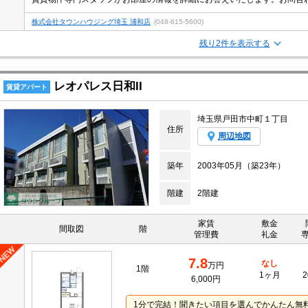
株式会社タウンハウジング埼玉 浦和店
(048-815-5600)
残り2件を表示する
レオパレス日和II
賃貸アパート
埼玉県戸田市中町１丁目
住所
周辺地図
築年
2003年05月（築23年）
階建
2階建
家賃
敷金
間取図
階
管理費
礼金
7.8
なし
万円
1階
1ヶ月
2
6,000円
1分で完結！聞きたい項目を選んでかんたん無