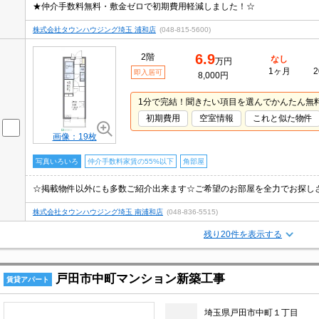
★仲介手数料無料・敷金ゼロで初期費用軽減しました！☆
株式会社タウンハウジング埼玉 浦和店
(048-815-5600)
6.9
2階
なし
万円
1ヶ月
2
即入居可
8,000円
1分で完結！聞きたい項目を選んでかんたん無
初期費用
空室情報
これと似た物件
画像：19枚
写真いろいろ
仲介手数料家賃の55%以下
角部屋
☆掲載物件以外にも多数ご紹介出来ます☆ご希望のお部屋を全力でお探し
株式会社タウンハウジング埼玉 南浦和店
(048-836-5515)
残り20件を表示する
戸田市中町マンション新築工事
賃貸アパート
埼玉県戸田市中町１丁目