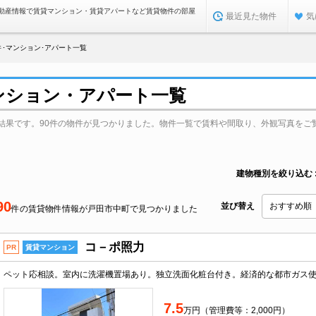
動産情報で賃貸マンション・賃貸アパートなど賃貸物件の部屋
最近見た物件
気
･マンション･アパート一覧
ンション・アパート一覧
結果です。90件の物件が見つかりました。物件一覧で賃料や間取り、外観写真をご
建物種別を絞り込む
90
並び替え
件の賃貸物件情報が戸田市中町で見つかりました
コ－ポ照力
PR
賃貸マンション
7.5
万円（管理費等：2,000円）