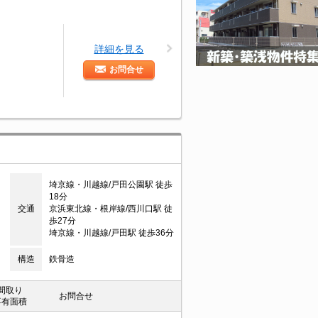
詳細を見る
お問合せ
埼京線・川越線/戸田公園駅 徒歩
18分
交通
京浜東北線・根岸線/西川口駅 徒
歩27分
埼京線・川越線/戸田駅 徒歩36分
構造
鉄骨造
間取り
お問合せ
専有面積