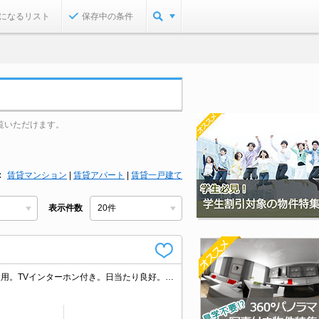
になるリスト
保存中の条件
覧いただけます。
賃貸マンション
|
賃貸アパート
|
賃貸一戸建て
表示件数
ペット応相談。室内に洗濯機置場あり。独立洗面化粧台付き。経済的な都市ガス使用。TVインターホン付き。日当たり良好。バイク置き場あり。駐輪場有。ペット飼育の場合、敷金1ヵ月分増。