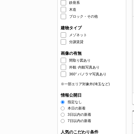
鉄骨系
木造
ブロック・その他
建物タイプ
メゾネット
分譲賃貸
画像の有無
間取り図あり
外観･内観写真あり
360° パノラマ写真あり
※一部エリア対象外(埼玉など)
情報公開日
指定なし
本日の新着
3日以内の新着
7日以内の新着
人気のこだわり条件