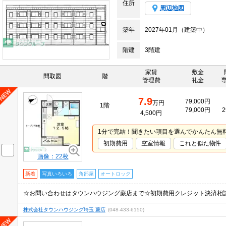
住所
周辺地図
築年
2027年01月（建築中）
階建
3階建
家賃
敷金
間取図
階
管理費
礼金
7.9
79,000円
万円
1階
79,000円
2
4,500円
1分で完結！聞きたい項目を選んでかんたん無
初期費用
空室情報
これと似た物件
画像：22枚
新着
写真いろいろ
角部屋
オートロック
株式会社タウンハウジング埼玉 蕨店
(048-433-6150)