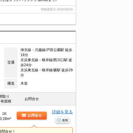
情報更新日
2026/08/05
埼京線・川越線/戸田公園駅 徒歩
18分
京浜東北線・根岸線/西川口駅 徒
交通
歩24分
京浜東北線・根岸線/蕨駅 徒歩29
分
構造
木造
間取り
お問合せ
専有面積
詳細を見る
1K
お問合せ
0.28m²
追加
料問合せ！