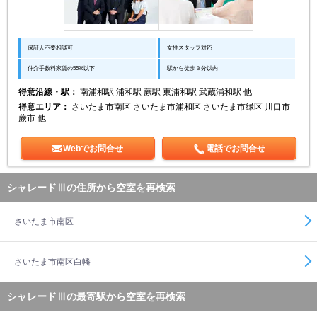
保証人不要相談可
女性スタッフ対応
仲介手数料家賃の55%以下
駅から徒歩３分以内
得意沿線・駅：
南浦和駅 浦和駅 蕨駅 東浦和駅 武蔵浦和駅 他
得意エリア：
さいたま市南区 さいたま市浦和区 さいたま市緑区 川口市
蕨市 他
Webでお問合せ
電話でお問合せ
シャレードⅢの住所から空室を再検索
さいたま市南区
さいたま市南区白幡
シャレードⅢの最寄駅から空室を再検索