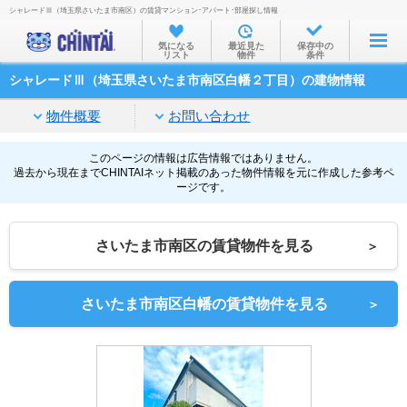
シャレードⅢ（埼玉県さいたま市南区）の賃貸マンション･アパート･部屋探し情報
お部屋を探す
気になる
最近見た
保存中の
リスト
物件
条件
沿線・駅から
シャレードⅢ（埼玉県さいたま市南区白幡２丁目）の建物情報
住所から
物件概要
お問い合わせ
家賃相場から
通勤通学時間から
このページの情報は広告情報ではありません。
過去から現在までCHINTAIネット掲載のあった物件情報を元に作成した参考ペ
ージです。
物件特集から
不動産会社から
さいたま市南区の賃貸物件を見る
＞
TOP
さいたま市南区白幡の賃貸物件を見る
＞