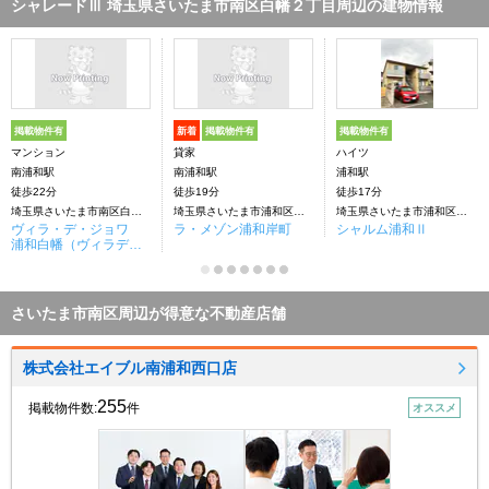
シャレードⅢ 埼玉県さいたま市南区白幡２丁目周辺の建物情報
掲載物件有
新着
掲載物件有
掲載物件有
マンション
貸家
ハイツ
南浦和駅
南浦和駅
浦和駅
徒歩22分
徒歩19分
徒歩17分
埼玉県さいたま市南区白幡２丁目
埼玉県さいたま市浦和区岸町５丁目
埼玉県さいたま市浦和区岸町５丁目
ヴィラ・デ・ジョワ
ラ・メゾン浦和岸町
シャルム浦和Ⅱ
浦和白幡（ヴィラデジ
ョワウラワシラハタ）
さいたま市南区周辺が得意な不動産店舗
株式会社エイブル南浦和西口店
255
掲載物件数:
件
オススメ