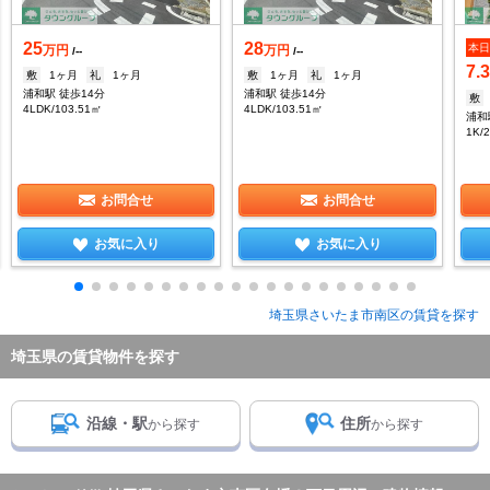
25
28
本
万円
万円
/--
/--
7.
敷
1ヶ月
礼
1ヶ月
敷
1ヶ月
礼
1ヶ月
浦和駅 徒歩14分
浦和駅 徒歩14分
敷
4LDK/103.51㎡
4LDK/103.51㎡
浦和
1K/
お問合せ
お問合せ
お気に入り
お気に入り
埼玉県さいたま市南区の賃貸を探す
埼玉県の賃貸物件を探す
沿線・駅
住所
から探す
から探す