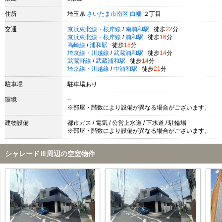
住所
埼玉県
さいたま市南区
白幡
２丁目
交通
京浜東北線・根岸線
/
南浦和駅
徒歩
22
分
京浜東北線・根岸線
/
浦和駅
徒歩
16
分
高崎線
/
浦和駅
徒歩
18
分
埼京線・川越線
/
武蔵浦和駅
徒歩
14
分
武蔵野線
/
武蔵浦和駅
徒歩
14
分
埼京線・川越線
/
中浦和駅
徒歩
21
分
駐車場
駐車場あり
環境
--
※部屋・階数により設備が異なる場合がございます。
建物設備
都市ガス / 電気 / 公営上水道 / 下水道 / 駐輪場
※部屋・階数により設備が異なる場合がございます。
シャレードⅢ周辺の空室物件