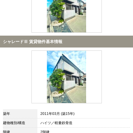
シャレードⅢ 賃貸物件基本情報
築年
2011年03月 (築15年)
建物種別/構造
ハイツ／軽量鉄骨造
階建
2階建