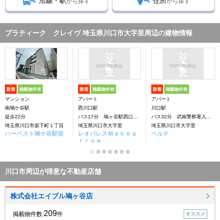
沿線・駅
住所
から探す
から探す
プラティーク クレイヴ 埼玉県川口市大字里周辺の建物情報
新着
掲載物件有
新着
掲載物件有
新着
掲載物件有
マンション
アパート
アパート
南鳩ケ谷駅
西川口駅
川口駅
徒歩22分
バス17分 鳩ヶ谷駅西口下車：停歩3分
バス32分 武南警察署入口下車：停歩3分
埼玉県川口市坂下町１丁目
埼玉県川口市大字里
埼玉県川口市大字里
ハーベスト鳩ケ谷駅前
レオパレスＭａｋｅａ
ベルテ
ｒｒｏｗ
川口市周辺が得意な不動産店舗
株式会社エイブル鳩ヶ谷店
209
掲載物件数:
件
オススメ