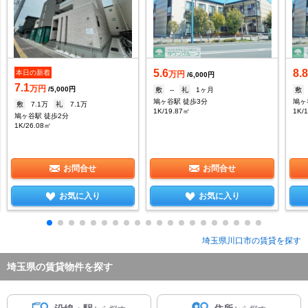
5.6
8.
本日の新着
万円
/6,000円
7.1
万円
/5,000円
敷
--
礼
1ヶ月
敷
鳩ヶ谷駅 徒歩3分
鳩ヶ
敷
7.1万
礼
7.1万
1K/19.87㎡
1K/
鳩ヶ谷駅 徒歩2分
1K/26.08㎡
お問合せ
お問合せ
お気に入り
お気に入り
埼玉県川口市の賃貸を探す
埼玉県の賃貸物件を探す