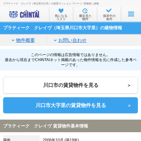
プラティーク クレイヴ（埼玉県川口市）の賃貸マンション･アパート･部屋探し情報
お部屋を探す
気になる
最近見た
保存中の
リスト
物件
条件
沿線・駅から
プラティーク クレイヴ（埼玉県川口市大字里）の建物情報
住所から
物件概要
お問い合わせ
家賃相場から
通勤通学時間から
このページの情報は広告情報ではありません。
過去から現在までCHINTAIネット掲載のあった物件情報を元に作成した参考ペ
ージです。
物件特集から
不動産会社から
川口市の賃貸物件を見る
＞
TOP
川口市大字里の賃貸物件を見る
＞
プラティーク クレイヴ 賃貸物件基本情報
築年
2006年10月 (築19年)