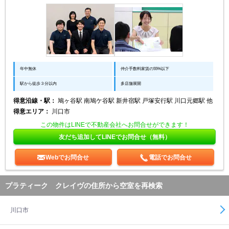
年中無休
仲介手数料家賃の55%以下
駅から徒歩３分以内
多店舗展開
得意沿線・駅：
鳩ヶ谷駅 南鳩ケ谷駅 新井宿駅 戸塚安行駅 川口元郷駅 他
得意エリア：
川口市
この物件はLINEで不動産会社へお問合せができます！
友だち追加してLINEでお問合せ（無料）
Webでお問合せ
電話でお問合せ
プラティーク クレイヴの住所から空室を再検索
川口市