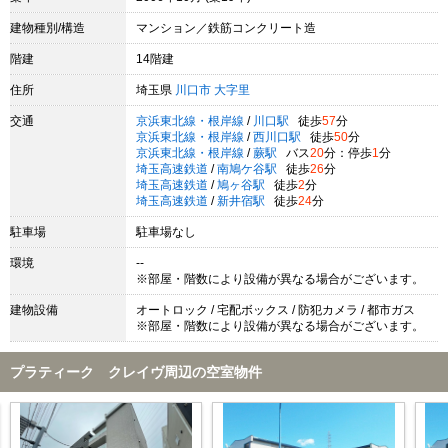
建物種別/構造
マンション／鉄筋コンクリート造
階建
14階建
住所
埼玉県
川口市
大字里
交通
京浜東北線・根岸線
/
川口駅
徒歩
57
分
京浜東北線・根岸線
/
西川口駅
徒歩
50
分
京浜東北線・根岸線
/
蕨駅
バス
20
分：停歩
1
分
埼玉高速鉄道
/
南鳩ケ谷駅
徒歩
26
分
埼玉高速鉄道
/
鳩ヶ谷駅
徒歩
2
分
埼玉高速鉄道
/
新井宿駅
徒歩
24
分
駐車場
駐車場なし
環境
--
※部屋・階数により設備が異なる場合がございます。
建物設備
オートロック / 宅配ボックス / 防犯カメラ / 都市ガス
※部屋・階数により設備が異なる場合がございます。
プラティーク クレイヴ周辺の空室物件