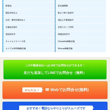
駅直結
多店舗展開
開店10年以上
駅まで車で送迎可
社宅・寮対応物件あり
保証人不要相談可
引越会社紹介
女性スタッフ対応
英語対応可
韓国語対応可
チャイルドスペース有
ChintaiNet掲載店舗
エイブルWEB掲載店舗
Woman掲載店舗
この不動産会社へはLINEでお問合せができます！
友だち追加してLINEでお問合せ（無料）
Webでお問合せ(無料)
かんたん！
おすすめ！電話ならやりとりがスムーズです