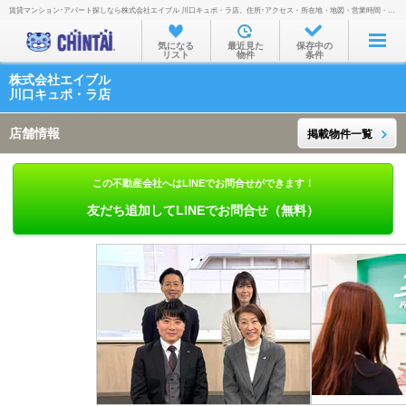
賃貸マンション･アパート探しなら株式会社エイブル 川口キュポ・ラ店。住所･アクセス・所在地・地図・営業時間・定休日・電話番号などを掲載。
お部屋を探す
気になる
最近見た
保存中の
リスト
物件
条件
沿線・駅から
株式会社エイブル
住所から
川口キュポ・ラ店
家賃相場から
店舗情報
掲載物件一覧
通勤通学時間から
この不動産会社へはLINEでお問合せができます！
物件特集から
友だち追加してLINEでお問合せ（無料）
不動産会社から
TOP