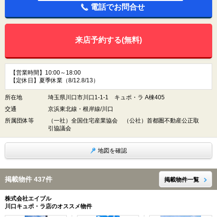
電話でお問合せ
来店予約する(無料)
【営業時間】10:00～18:00
【定休日】夏季休業（8/12.8/13）
所在地
埼玉県川口市川口1-1-1 キュポ・ラ A棟405
交通
京浜東北線・根岸線/川口
所属団体等
（一社）全国住宅産業協会 （公社）首都圏不動産公正取
引協議会
地図を確認
掲載物件 437件
掲載物件一覧
株式会社エイブル
川口キュポ・ラ店のオススメ物件