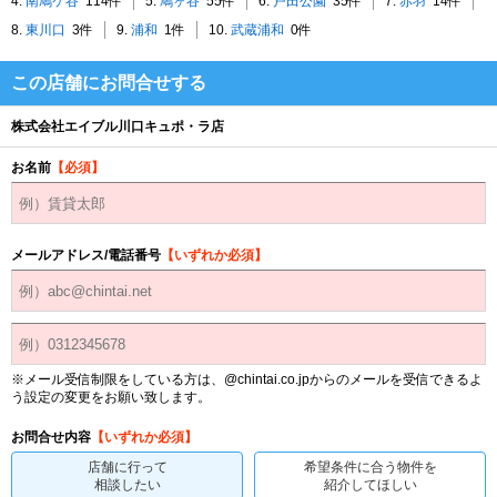
4.
南鳩ケ谷
114件
5.
鳩ヶ谷
55件
6.
戸田公園
35件
7.
赤羽
14件
8.
東川口
3件
9.
浦和
1件
10.
武蔵浦和
0件
この店舗にお問合せする
株式会社エイブル川口キュポ・ラ店
お名前
【必須】
メールアドレス/電話番号
【いずれか必須】
※メール受信制限をしている方は、@chintai.co.jpからのメールを受信できるよ
う設定の変更をお願い致します。
お問合せ内容
【いずれか必須】
店舗に行って
希望条件に合う物件を
相談したい
紹介してほしい