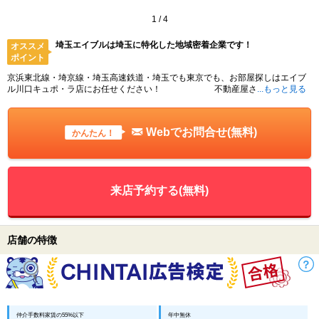
1
/
4
埼玉エイブルは埼玉に特化した地域密着企業です！
オススメ
ポイント
京浜東北線・埼京線・埼玉高速鉄道・埼玉でも東京でも、お部屋探しはエイブ
ル川口キュポ・ラ店にお任せください！ 不動産屋さ
...もっと見る
Webでお問合せ(無料)
かんたん！
来店予約する(無料)
店舗の特徴
仲介手数料家賃の55%以下
年中無休