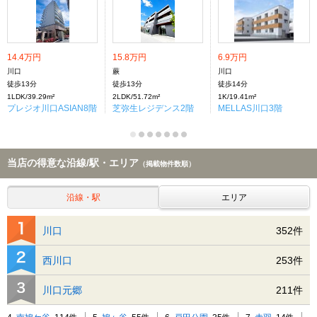
14.4万円
15.8万円
6.9万円
川口
蕨
川口
徒歩13分
徒歩13分
徒歩14分
1LDK/39.29m²
2LDK/51.72m²
1K/19.41m²
プレジオ川口ASIAN8階
芝弥生レジデンス2階
MELLAS川口3階
当店の得意な沿線/駅・エリア
（掲載物件数順）
沿線・駅
エリア
川口
352件
西川口
253件
川口元郷
211件