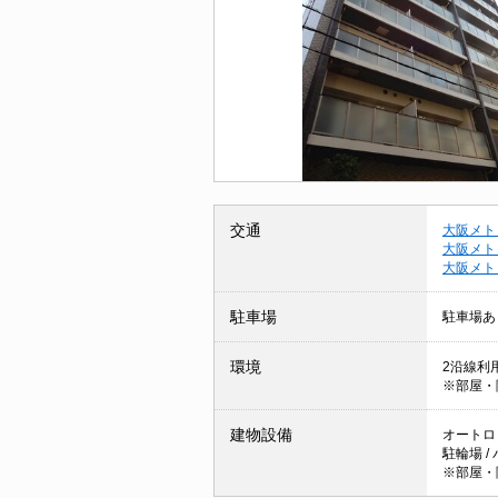
交通
大阪メト
大阪メト
大阪メト
駐車場
駐車場あ
環境
2沿線利用
※部屋・
建物設備
オートロッ
駐輪場 /
※部屋・