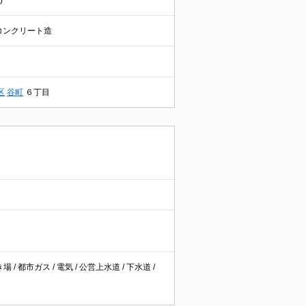
)
コンクリート造
区
谷町
６丁目
 都市ガス / 電気 / 公営上水道 / 下水道 /