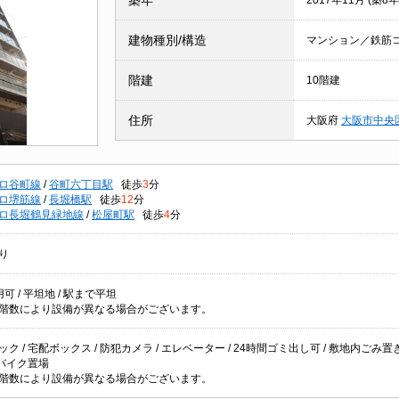
築年
2017年11月 (築8年
建物種別/構造
マンション／鉄筋
階建
10階建
住所
大阪府
大阪市中央
ロ谷町線
/
谷町六丁目駅
徒歩
3
分
ロ堺筋線
/
長堀橋駅
徒歩
12
分
ロ長堀鶴見緑地線
/
松屋町駅
徒歩
4
分
り
可 / 平坦地 / 駅まで平坦
階数により設備が異なる場合がございます。
ク / 宅配ボックス / 防犯カメラ / エレベーター / 24時間ゴミ出し可 / 敷地内ごみ置き場 /
 バイク置場
階数により設備が異なる場合がございます。