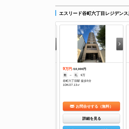
エスリード谷町六丁目レジデンス
.6
9
万円
万円
/8,000円
/10,000円
--
礼
--
敷
--
礼
9万
町六丁目駅 徒歩3分
谷町六丁目駅 徒歩5分
/23.08㎡
1DK/27.13㎡
お問合せする（無料）
お問合せする（無料）
詳細を見る
詳細を見る