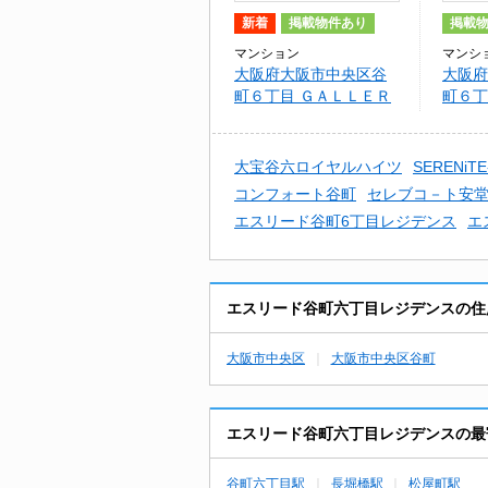
新着
掲載物件あり
掲載
マンション
マンシ
大阪府大阪市中央区谷
大阪府
町６丁目 ＧＡＬＬＥＲ
町６丁目
Ｙ谷町
ﾘﾍﾞﾙﾃ(
大宝谷六ロイヤルハイツ
SERENiTE
コンフォート谷町
セレブコ－ト安
エスリード谷町6丁目レジデンス
エ
エスリード谷町六丁目レジデンスの住
大阪市中央区
大阪市中央区谷町
エスリード谷町六丁目レジデンスの最
谷町六丁目駅
長堀橋駅
松屋町駅