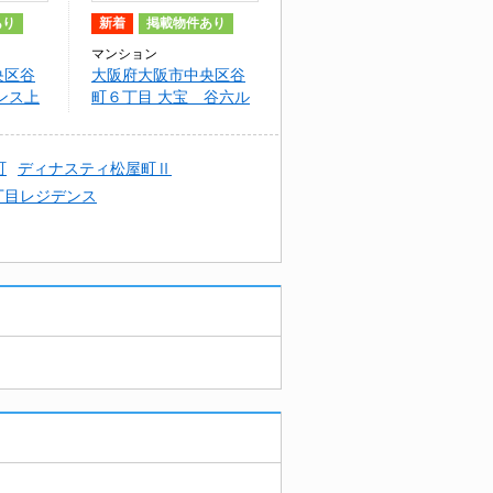
あり
新着
掲載物件あり
マンション
央区谷
大阪府大阪市中央区谷
ンス上
町６丁目 大宝 谷六ル
グラン
町
ディナスティ松屋町Ⅱ
丁目レジデンス