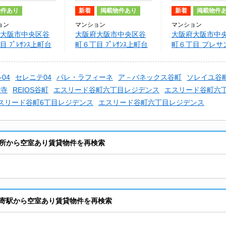
物件あり
新着
掲載物件あり
新着
掲載物件
ョン
マンション
マンション
大阪市中央区谷
大阪府大阪市中央区谷
大阪府大阪市中
 ﾌﾟﾚｻﾝｽ上町台
町６丁目 ﾌﾟﾚｻﾝｽ上町台
町６丁目 プレサ
803)
ﾘﾍﾞﾙﾃ(903)
町台リベルテ
-04
セレニテ04
パレ・ラフィーネ
ア－バネックス谷町
ソレイユ谷
堂寺
REIOS谷町
エスリード谷町六丁目レジデンス
エスリード谷町六
スリード谷町6丁目レジデンス
エスリード谷町六丁目レジデンス
所から空室あり賃貸物件を再検索
寄駅から空室あり賃貸物件を再検索