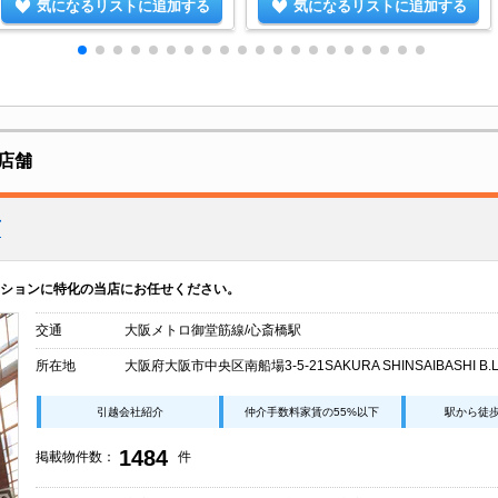
気になるリストに追加する
気になるリストに追加する
店舗
店
ションに特化の当店にお任せください。
交通
大阪メトロ御堂筋線/心斎橋駅
所在地
大阪府大阪市中央区南船場3-5-21SAKURA SHINSAIBASHI B.L
引越会社紹介
仲介手数料家賃の55%以下
駅から徒
1484
掲載物件数：
件