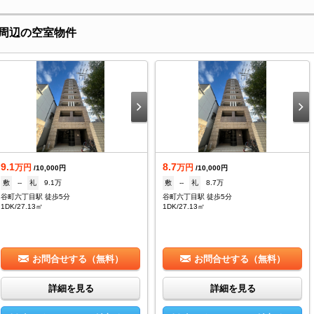
周辺の空室物件
9.1
8.7
万円
万円
/10,000円
/10,000円
敷
--
礼
9.1万
敷
--
礼
8.7万
谷町六丁目駅 徒歩5分
谷町六丁目駅 徒歩5分
1DK/27.13㎡
1DK/27.13㎡
お問合せする（無料）
お問合せする（無料）
詳細を見る
詳細を見る