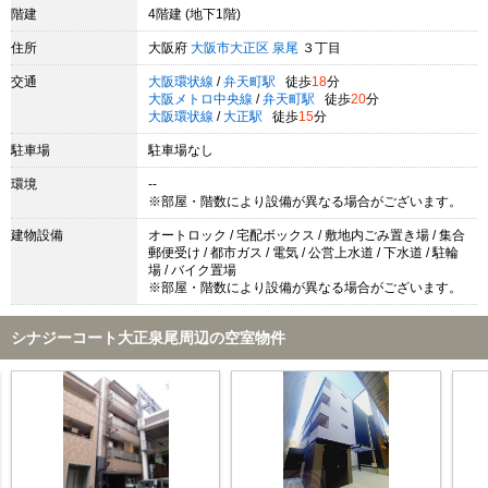
階建
4階建 (地下1階)
住所
大阪府
大阪市大正区
泉尾
３丁目
交通
大阪環状線
/
弁天町駅
徒歩
18
分
大阪メトロ中央線
/
弁天町駅
徒歩
20
分
大阪環状線
/
大正駅
徒歩
15
分
駐車場
駐車場なし
環境
--
※部屋・階数により設備が異なる場合がございます。
建物設備
オートロック / 宅配ボックス / 敷地内ごみ置き場 / 集合
郵便受け / 都市ガス / 電気 / 公営上水道 / 下水道 / 駐輪
場 / バイク置場
※部屋・階数により設備が異なる場合がございます。
シナジーコート大正泉尾周辺の空室物件