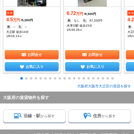
6.72
新着
新
万円
/9,500円
4.5
4.
万円
/5,000円
敷
なし
礼
67,200円
木津川駅 徒歩15分
敷
--
礼
--
敷
1K/30.26㎡
大正駅 徒歩14分
大正
1R/18.13㎡
1R/
お問合せ
お問合せ
お気に入り
お気に入り
大阪府大阪市大正区の賃貸を探す
大阪府の賃貸物件を探す
沿線・駅
住所
から探す
から探す