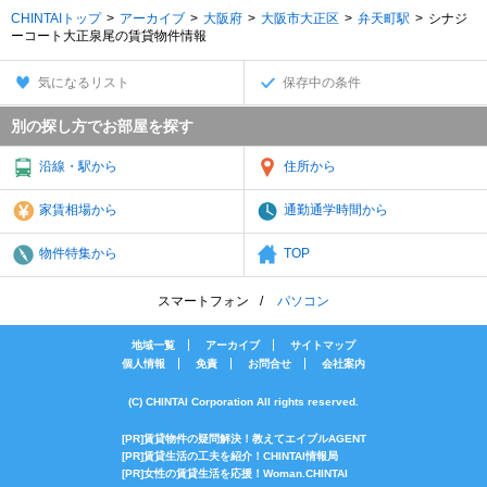
CHINTAIトップ
アーカイブ
大阪府
大阪市大正区
弁天町駅
シナジ
ーコート大正泉尾の賃貸物件情報
気になるリスト
保存中の条件
別の探し方でお部屋を探す
沿線・駅から
住所から
家賃相場から
通勤通学時間から
物件特集から
TOP
スマートフォン
パソコン
地域一覧
アーカイブ
サイトマップ
個人情報
免責
お問合せ
会社案内
(C) CHINTAI Corporation All rights reserved.
[PR]賃貸物件の疑問解決！教えてエイブルAGENT
[PR]賃貸生活の工夫を紹介！CHINTAI情報局
[PR]女性の賃貸生活を応援！Woman.CHINTAI