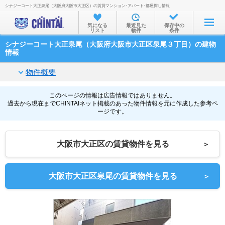
シナジーコート大正泉尾（大阪府大阪市大正区）の賃貸マンション･アパート･部屋探し情報
お部屋を探す
気になる
最近見た
保存中の
リスト
物件
条件
沿線・駅から
シナジーコート大正泉尾（大阪府大阪市大正区泉尾３丁目）の建物
住所から
情報
家賃相場から
物件概要
通勤通学時間から
このページの情報は広告情報ではありません。
過去から現在までCHINTAIネット掲載のあった物件情報を元に作成した参考ペ
物件特集から
ージです。
不動産会社から
大阪市大正区の賃貸物件を見る
＞
TOP
大阪市大正区泉尾の賃貸物件を見る
＞