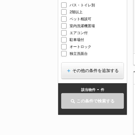
バス・トイレ別
2階以上
ペット相談可
室内洗濯機置場
エアコン付
駐車場付
オートロック
独立洗面台
その他の条件を追加する
-
該当物件
件
この条件で検索する