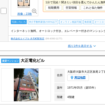
1分で完結！聞きたい項目を選んでかんたん無
初期費用
空室情報
これと似た物件
画像：23枚
写真いろいろ
仲介手数料家賃の55%以下
オンライン相談可能
角部屋
オートロ
株式会社エイブル 弁天町駅前店
(06-4393-1177)
残り1件を表示する
大正電化ビル
賃貸マンション
大阪府大阪市大正区泉尾２丁
住所
周辺地図
築年
1971年05月（築55年）
階建
4階建