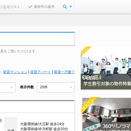
になるリスト
保存中の条件
写真をご覧いただけます。
賃貸マンション
|
賃貸アパート
|
賃貸一戸建て
表示件数
目
大阪環状線/大正駅 徒歩14分
大阪環状線/弁天町駅 徒歩20分