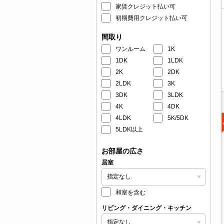
家賃クレジット払い可
初期費用クレジット払い可
間取り
ワンルーム
1K
1DK
1LDK
2K
2DK
2LDK
3K
3DK
3LDK
4K
4DK
4LDK
5K/5DK
5LDK以上
お部屋の広さ
居室
和室を含む
リビング・ダイニング・キッチン