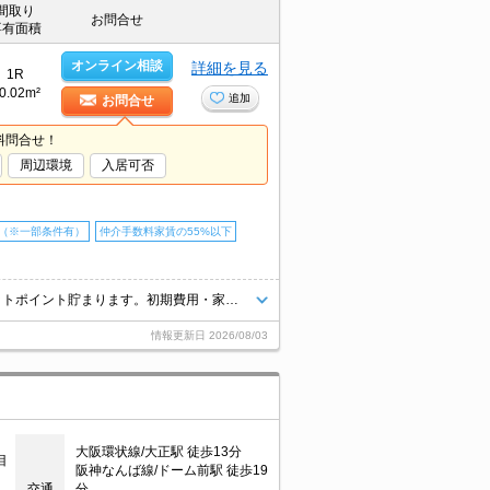
間取り
お問合せ
専有面積
オンライン相談
詳細を見る
1R
0.02m²
追加
お問合せ
料問合せ！
周辺環境
入居可否
（※一部条件有）
仲介手数料家賃の55%以下
当店の専属募集物件。初期費用キャッシュレス決済可(条件あり)。クレジットポイント貯まります。初期費用・家賃カード払い可。引越指定業者あり。バス・トイレ別。室内洗濯機置場。TVインターホン付き。
情報更新日
2026/08/03
大阪環状線/大正駅 徒歩13分
目
阪神なんば線/ドーム前駅 徒歩19
交通
分