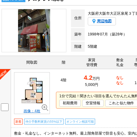
大阪府大阪市大正区泉尾３丁
住所
周辺地図
築年
1998年07月（築28年）
階建
5階建
家賃
敷金
間取図
階
管理費
礼金
4.2
なし
万円
4階
なし
1
5,000円
1分で完結！聞きたい項目を選んでかんたん無
初期費用
空室情報
これと似た物件
画像：4枚
新着
仲介手数料家賃の55%以下
オンライン相談可能