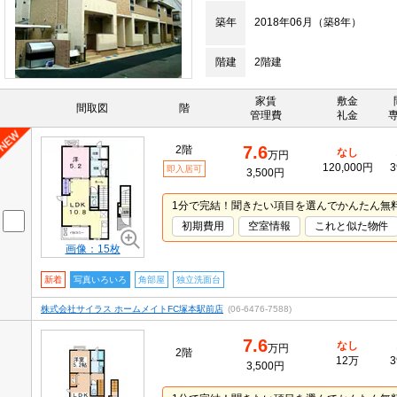
築年
2018年06月（築8年）
階建
2階建
家賃
敷金
間取図
階
管理費
礼金
7.6
2階
なし
万円
120,000円
3
即入居可
3,500円
1分で完結！聞きたい項目を選んでかんたん無
初期費用
空室情報
これと似た物件
画像：15枚
新着
写真いろいろ
角部屋
独立洗面台
株式会社サイラス ホームメイトFC塚本駅前店
(06-6476-7588)
7.6
なし
万円
2階
12万
3
3,500円