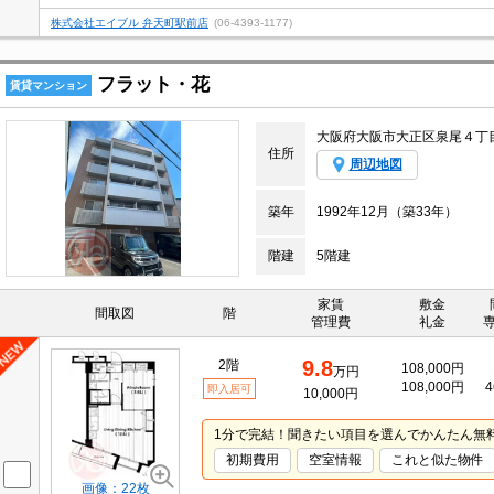
株式会社エイブル 弁天町駅前店
(06-4393-1177)
フラット・花
賃貸マンション
大阪府大阪市大正区泉尾４丁
住所
周辺地図
築年
1992年12月（築33年）
階建
5階建
家賃
敷金
間取図
階
管理費
礼金
9.8
2階
108,000円
万円
108,000円
4
即入居可
10,000円
1分で完結！聞きたい項目を選んでかんたん無
初期費用
空室情報
これと似た物件
画像：22枚