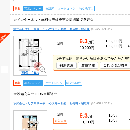
新着
写真いろいろ
角部屋
オートロック
独立洗面台
☆インターネット無料☆設備充実☆周辺環境良好☆
株式会社エリアリサーチ ハウスモ不動産 西長堀・堀江店
(06-6531-3511)
9.3
103,000円
万円
2階
103,000円
4
10,000円
1分で完結！聞きたい項目を選んでかんたん無
初期費用
空室情報
これと似た物件
画像：18枚
新着
写真いろいろ
オートロック
独立洗面台
☆設備充実☆1LDK☆駅近☆
株式会社エリアリサーチ ハウスモ不動産 西長堀・堀江店
(06-6531-3511)
9.3
2階
10.3万
万円
10.3万
即入居可
10,000円