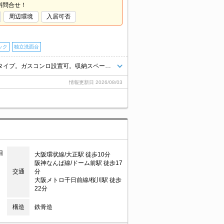
料問合せ！
周辺環境
入居可否
ック
独立洗面台
インターネット無料。オートロック付き。エレベーター付きのマンションタイプ。ガスコンロ設置可。収納スペースが充実。広々リビング12.9帖。退去時清掃費66,000円。
情報更新日
2026/08/03
目
大阪環状線/大正駅 徒歩10分
阪神なんば線/ドーム前駅 徒歩17
交通
分
大阪メトロ千日前線/桜川駅 徒歩
22分
構造
鉄骨造