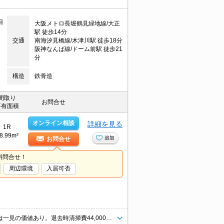
目
大阪メトロ長堀鶴見緑地線/大正
駅 徒歩14分
交通
南海汐見橋線/木津川駅 徒歩18分
阪神なんば線/ドーム前駅 徒歩21
分
構造
鉄骨造
間取り
お問合せ
専有面積
オンライン相談
詳細を見る
1R
8.99m²
追加
お問合せ
料問合せ！
周辺環境
入居可否
敷金・礼金なし。インターネット無料。最上階角部屋で防音も安心。室内は一見の価値あり。退去時清掃費44,000円。