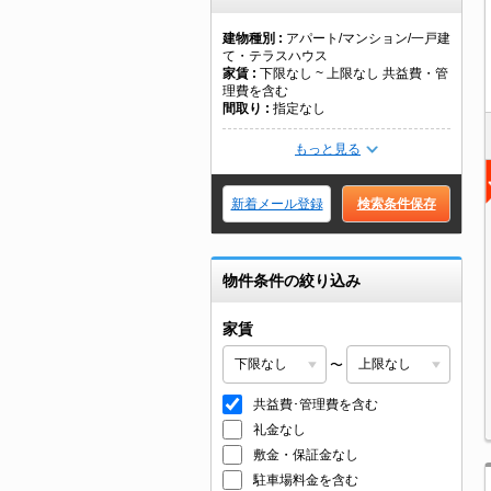
建物種別
アパート/マンション/一戸建
て・テラスハウス
家賃
下限なし ~ 上限なし 共益費・管
理費を含む
間取り
指定なし
もっと見る
新着メール登録
検索条件保存
物件条件の絞り込み
家賃
〜
共益費･管理費を含む
礼金なし
敷金・保証金なし
駐車場料金を含む