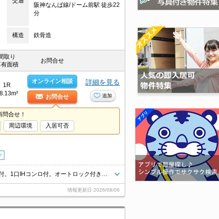
交通
阪神なんば線/ドーム前駅 徒歩22
分
構造
鉄骨造
間取り
お問合せ
専有面積
オンライン相談
詳細を見る
1R
8.13m²
追加
お問合せ
料問合せ！
周辺環境
入居可否
ク
敷金・礼金なし。インターネット無料。TVインターホン付き。浴室乾燥機付。1口IHコンロ付。オートロック付きで、一人暮らしも安心。
情報更新日
2026/08/06