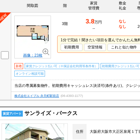
家賃
敷金
間取図
階
管理費
礼金
3.8
なし
万円
3階
なし
2
--
1分で完結！聞きたい項目を選んでかんたん無
初期費用
空室情報
これと似た物件
画像：23枚
新着
家賃クレジット払い可（※保証会社利用等条件有）
初期費用クレジット払い可
オンライン相談可能
株式会社エイブル 弁天町駅前店
(06-4393-1177)
サンライズ・パークス
賃貸アパート
住所
大阪府大阪市大正区泉尾１丁