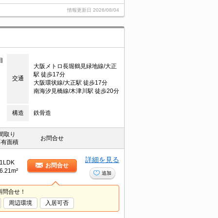
情報更新日
2026/08/04
目
大阪メトロ長堀鶴見緑地線/大正
駅 徒歩17分
交通
大阪環状線/大正駅 徒歩17分
南海汐見橋線/木津川駅 徒歩20分
構造
鉄骨造
間取り
お問合せ
専有面積
詳細を見る
1LDK
お問合せ
6.21m²
追加
料問合せ！
周辺環境
入居可否