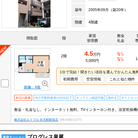
築年
2005年09月（築20年）
階建
4階建
家賃
敷金
間取図
階
管理費
礼金
4.5
なし
万円
2階
なし
1
5,000円
1分で完結！聞きたい項目を選んでかんたん無
初期費用
空室情報
これと似た物件
画像：4枚
本日の新着
仲介手数料家賃の55%以下
オンライン相談可能
南向き
オートロッ
株式会社エイブル 弁天町駅前店
(06-4393-1177)
プログレス泉尾
賃貸マンション