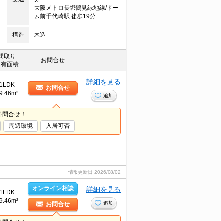
大阪メトロ長堀鶴見緑地線/ドー
ム前千代崎駅 徒歩19分
構造
木造
間取り
お問合せ
専有面積
詳細を見る
1LDK
お問合せ
9.46m²
追加
料問合せ！
周辺環境
入居可否
情報更新日
2026/08/02
オンライン相談
詳細を見る
1LDK
9.46m²
追加
お問合せ