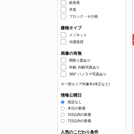
鉄骨系
木造
ブロック・その他
建物タイプ
メゾネット
分譲賃貸
画像の有無
間取り図あり
外観･内観写真あり
360° パノラマ写真あり
※一部エリア対象外(埼玉など)
情報公開日
指定なし
本日の新着
3日以内の新着
7日以内の新着
人気のこだわり条件