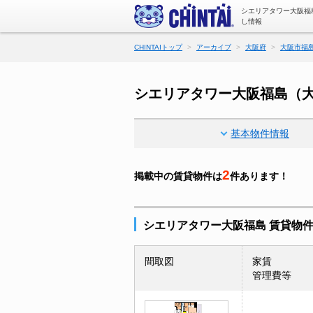
シエリアタワー大阪福
し情報
CHINTAIトップ
アーカイブ
大阪府
大阪市福
シエリアタワー大阪福島（
基本物件情報
2
掲載中の賃貸物件は
件あります！
シエリアタワー大阪福島 賃貸物
間取図
家賃
管理費等