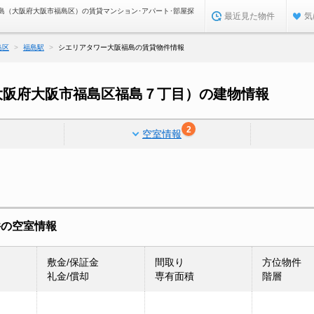
島（大阪府大阪市福島区）の賃貸マンション･アパート･部屋探
最近見た物件
気
島区
福島駅
シエリアタワー大阪福島の賃貸物件情報
大阪府大阪市福島区福島７丁目）の建物情報
2
空室情報
件の空室情報
敷金/保証金
間取り
方位物件
礼金/償却
専有面積
階層