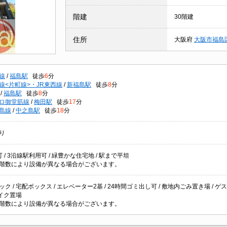
階建
30階建
住所
大阪府
大阪市福島
線
/
福島駅
徒歩
6
分
線<片町線>・JR東西線
/
新福島駅
徒歩
8
分
/
福島駅
徒歩
8
分
ロ御堂筋線
/
梅田駅
徒歩
17
分
島線
/
中之島駅
徒歩
18
分
り
 / 3沿線駅利用可 / 緑豊かな住宅地 / 駅まで平坦
階数により設備が異なる場合がございます。
ク / 宅配ボックス / エレベーター2基 / 24時間ゴミ出し可 / 敷地内ごみ置き場 / ゲストル
バイク置場
階数により設備が異なる場合がございます。