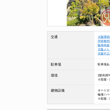
交通
大阪環状
学研都市
阪神本線
大阪メト
京阪中之
駐車場
駐車場あ
環境
2駅利用可
※部屋・
建物設備
オートロッ
輪場 / 
※部屋・