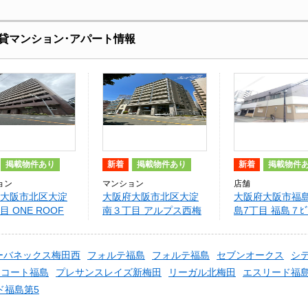
貸マンション･アパート情報
掲載物件あり
新着
掲載物件あり
新着
掲載物件
ョン
マンション
店舗
大阪市北区大淀
大阪府大阪市北区大淀
大阪府大阪市福
 ONE ROOF
南３丁目 アルプス西梅
島7丁目 福島７ﾋﾞ
 FUKUSHIMA
田
ーバネックス梅田西
フォルテ福島
フォルテ福島
セブンオークス
シ
ンコート福島
プレサンスレイズ新梅田
リーガル北梅田
エスリード福島
ド福島第5