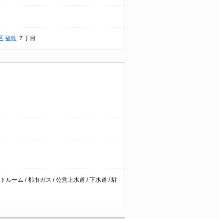
区
福島
７丁目
ーム / 都市ガス / 公営上水道 / 下水道 / 駐