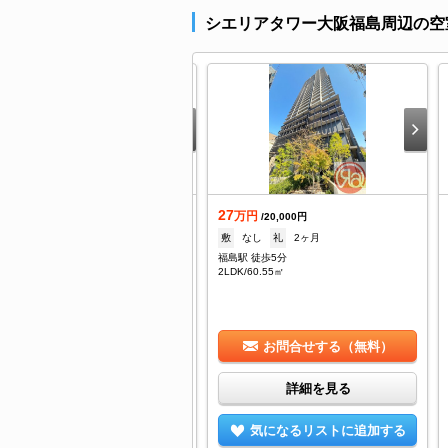
シエリアタワー大阪福島周辺の空
.9
27
万円
万円
/5,000円
/20,000円
94,000円
礼
94,000円
敷
なし
礼
2ヶ月
島駅 徒歩5分
福島駅 徒歩5分
K/30.52㎡
2LDK/60.55㎡
お問合せする（無料）
お問合せする（無料）
詳細を見る
詳細を見る
気になるリストに追加する
気になるリストに追加する