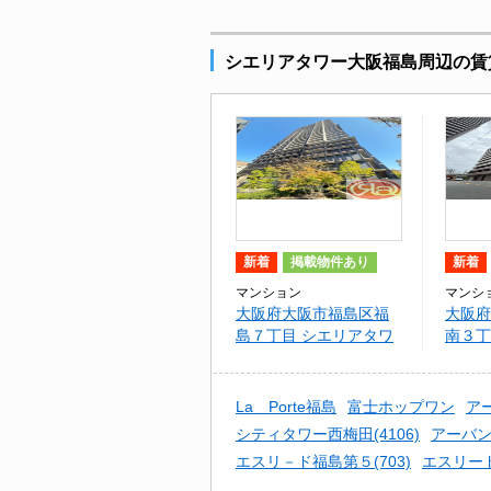
シエリアタワー大阪福島周辺の賃
新着
掲載物件あり
新着
マンション
マンシ
大阪府大阪市福島区福
大阪府
島７丁目 シエリアタワ
南３丁目
ー大阪福島
FLAT
La Porte福島
富士ホップワン
ア
シティタワー西梅田(4106)
アーバ
エスリ－ド福島第５(703)
エスリー