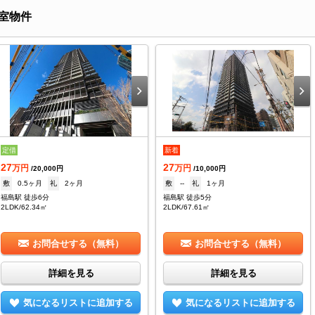
室物件
定借
新着
27
27
万円
万円
/20,000円
/10,000円
敷
0.5ヶ月
礼
2ヶ月
敷
--
礼
1ヶ月
福島駅 徒歩6分
福島駅 徒歩5分
2LDK/62.34㎡
2LDK/67.61㎡
お問合せする（無料）
お問合せする（無料）
詳細を見る
詳細を見る
気になるリストに追加する
気になるリストに追加する