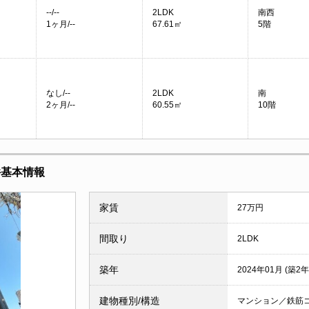
--/--
2LDK
南西
1ヶ月/--
67.61㎡
5階
なし/--
2LDK
南
2ヶ月/--
60.55㎡
10階
件基本情報
家賃
27万円
間取り
2LDK
築年
2024年01月 (築2年
建物種別/構造
マンション／鉄筋