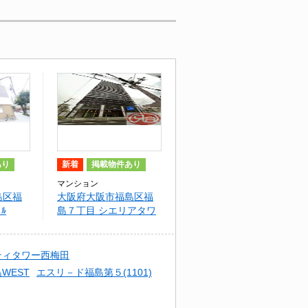
あり
新着
掲載物件あり
マンション
島区福
大阪府大阪市福島区福
ﾙ
島７丁目 シエリアタワ
ー大阪福島
ティタワー西梅田
WEST
エスリ－ド福島第５(1101)