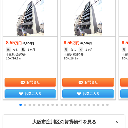
8.55
8.55
8.
万円
万円
/8,000円
/8,000円
敷
なし
礼
1ヶ月
敷
なし
礼
1ヶ月
敷
十三駅 徒歩5分
十三駅 徒歩5分
十三
1DK/26.1㎡
1DK/26.1㎡
1DK
お問合せ
お問合せ
お気に入り
お気に入り
大阪市淀川区の賃貸物件を見る
＞