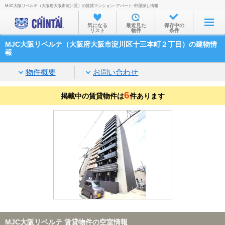
MJC大阪リベルテ（大阪府大阪市淀川区）の賃貸マンション･アパート･部屋探し情報
お部屋を探す
気になる
最近見た
保存中の
リスト
物件
条件
沿線・駅から
MJC大阪リベルテ（大阪府大阪市淀川区十三本町２丁目）の建物情
住所から
報
家賃相場から
物件概要
お問い合わせ
通勤通学時間から
6
掲載中の賃貸物件は
件あります
物件特集から
不動産会社から
TOP
MJC大阪リベルテ 賃貸物件の空室情報