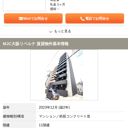
礼金 1ヶ月
償却 --
Webでお問合せ
電話でお問合せ
もっと見る
MJC大阪リベルテ 賃貸物件基本情報
築年
2023年12月 (築2年)
建物種別/構造
マンション／鉄筋コンクリート造
階建
11階建