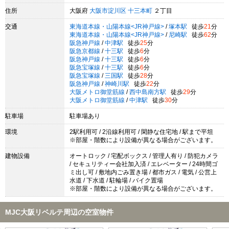
住所
大阪府
大阪市淀川区
十三本町
２丁目
交通
東海道本線・山陽本線<JR神戸線>
/
塚本駅
徒歩
21
分
東海道本線・山陽本線<JR神戸線>
/
尼崎駅
徒歩
62
分
阪急神戸線
/
中津駅
徒歩
25
分
阪急京都線
/
十三駅
徒歩
6
分
阪急神戸線
/
十三駅
徒歩
6
分
阪急宝塚線
/
十三駅
徒歩
6
分
阪急宝塚線
/
三国駅
徒歩
28
分
阪急神戸線
/
神崎川駅
徒歩
22
分
大阪メトロ御堂筋線
/
西中島南方駅
徒歩
29
分
大阪メトロ御堂筋線
/
中津駅
徒歩
30
分
駐車場
駐車場あり
環境
2駅利用可 / 2沿線利用可 / 閑静な住宅地 / 駅まで平坦
※部屋・階数により設備が異なる場合がございます。
建物設備
オートロック / 宅配ボックス / 管理人有り / 防犯カメラ
/ セキュリティー会社加入済 / エレベーター / 24時間ゴ
ミ出し可 / 敷地内ごみ置き場 / 都市ガス / 電気 / 公営上
水道 / 下水道 / 駐輪場 / バイク置場
※部屋・階数により設備が異なる場合がございます。
MJC大阪リベルテ周辺の空室物件