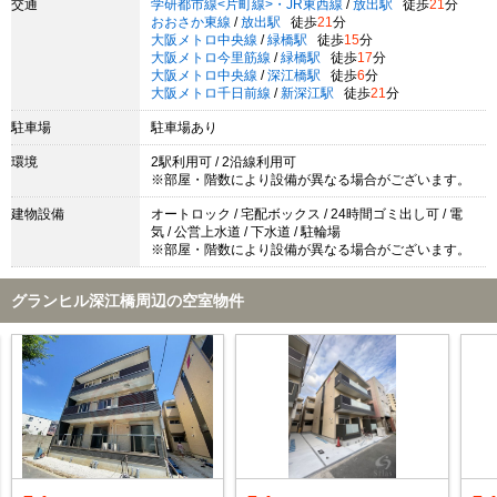
交通
学研都市線<片町線>・JR東西線
/
放出駅
徒歩
21
分
おおさか東線
/
放出駅
徒歩
21
分
大阪メトロ中央線
/
緑橋駅
徒歩
15
分
大阪メトロ今里筋線
/
緑橋駅
徒歩
17
分
大阪メトロ中央線
/
深江橋駅
徒歩
6
分
大阪メトロ千日前線
/
新深江駅
徒歩
21
分
駐車場
駐車場あり
環境
2駅利用可 / 2沿線利用可
※部屋・階数により設備が異なる場合がございます。
建物設備
オートロック / 宅配ボックス / 24時間ゴミ出し可 / 電
気 / 公営上水道 / 下水道 / 駐輪場
※部屋・階数により設備が異なる場合がございます。
グランヒル深江橋周辺の空室物件