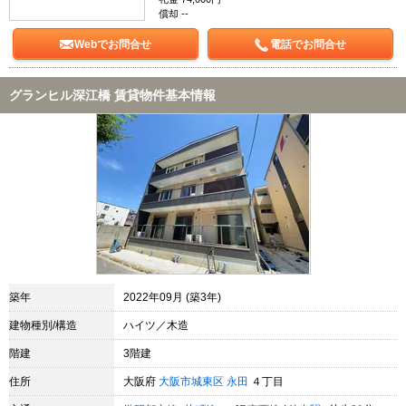
償却 --
Webでお問合せ
電話でお問合せ
グランヒル深江橋 賃貸物件基本情報
築年
2022年09月 (築3年)
建物種別/構造
ハイツ／木造
階建
3階建
住所
大阪府
大阪市城東区
永田
４丁目