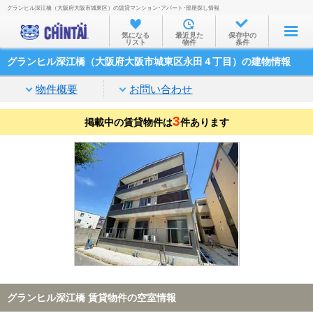
グランヒル深江橋（大阪府大阪市城東区）の賃貸マンション･アパート･部屋探し情報
お部屋を探す
気になる
最近見た
保存中の
リスト
物件
条件
沿線・駅から
グランヒル深江橋（大阪府大阪市城東区永田４丁目）の建物情報
住所から
物件概要
お問い合わせ
家賃相場から
3
掲載中の賃貸物件は
通勤通学時間から
件あります
物件特集から
不動産会社から
TOP
グランヒル深江橋 賃貸物件の空室情報