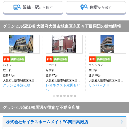
沿線・駅
住所
から探す
から探す
グランヒル深江橋 大阪府大阪市城東区永田４丁目周辺の建物情報
新着
掲載物件有
新着
掲載物件有
新着
掲載物件有
ハイツ
アパート
マンション
放出駅
緑橋駅
放出駅
徒歩21分
徒歩17分
徒歩18分
大阪府大阪市城東区永田４丁目
大阪府大阪市城東区永田４丁目
大阪府大阪市城東区永田４丁目
グランヒル深江橋
レオネクスト永田せい
サンパ－クⅡ
わ
グランヒル深江橋周辺が得意な不動産店舗
株式会社サイラスホームメイトFC関目高殿店