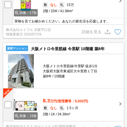
敷
なし
礼
15万
2階
2DK
41.98m²
画像：17枚
実物を見てお確かめください。あなたの新生活を応援します。
株式会社エイブル 京阪守口店
詳細を見る
情報更新日
2026/07/29
大阪メトロ今里筋線 今里駅 10階建 築8年
賃貸マンション
大阪メトロ今里筋線/今里駅 徒歩1分
大阪府大阪市東成区大今里西１丁目
築8年
10階建
8.3
万円
(管理費等：9,000円)
敷
なし
礼
1.5ヶ月
2階
1K
34.38m²
画像：19枚
株式会社サイラス ホームメイトFC関目高殿店