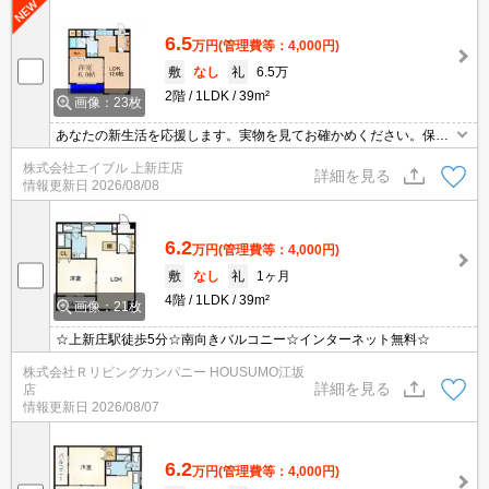
6.5
万円
(管理費等：4,000円)
敷
なし
礼
6.5万
2階
1LDK
39m²
画像：23枚
あなたの新生活を応援します。実物を見てお確かめください。保証
会社加入要(初回保証料賃料の61.5%、月次保証料1.5%)。
株式会社エイブル 上新庄店
詳細を見る
情報更新日
2026/08/08
6.2
万円
(管理費等：4,000円)
敷
なし
礼
1ヶ月
4階
1LDK
39m²
画像：21枚
☆上新庄駅徒歩5分☆南向きバルコニー☆インターネット無料☆
株式会社Ｒリビングカンパニー HOUSUMO江坂
詳細を見る
店
情報更新日
2026/08/07
6.2
万円
(管理費等：4,000円)