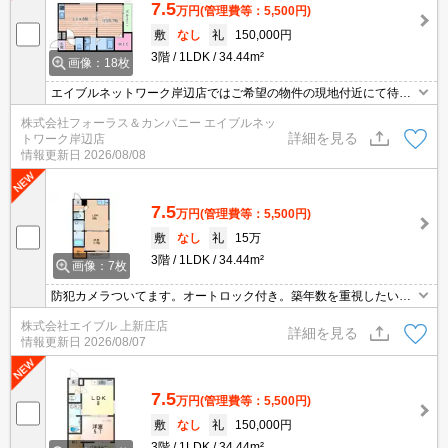
7.5
万円
(管理費等：5,500円)
敷
なし
礼
150,000円
3階
1LDK
34.44m²
画像：18枚
エイブルネットワーク岸辺店ではご希望の物件の現地付近にて待ち
合わせをさせていただきご内覧いただくサービスや、主要駅までの
株式会社フォーラス＆カンパニー エイブルネッ
お迎えサービスも実施中です。詳しくは「エイブルネットワーク岸
詳細を見る
トワーク岸辺店
辺店」 ０１２０－９６７－０９９にお気軽にお問合せ下さい♪
情報更新日
2026/08/08
7.5
万円
(管理費等：5,500円)
敷
なし
礼
15万
3階
1LDK
34.44m²
画像：7枚
防犯カメラついてます。オートロック付き。築年数を重視したい方
に。IH調理器付き。お料理好きの方に。設備を重視したい方に。W-
株式会社エイブル 上新庄店
CLでタンスいらず!。
詳細を見る
情報更新日
2026/08/07
7.5
万円
(管理費等：5,500円)
敷
なし
礼
150,000円
3階
1LDK
34.44m²