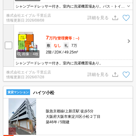
シャンプードレッサー付き。室内に洗濯機置場あり。バス・トイレ
別。
株式会社エイブル 千里丘店
詳細を見る
情報更新日
2026/08/08
7
万円
(管理費等：--)
敷
なし
礼
7万
2階
2DK
49.25m²
画像：4枚
シャンプードレッサー付き。室内に洗濯機置場あり。
株式会社エイブル 千里丘店
詳細を見る
情報更新日
2026/07/28
ハイツ小松
賃貸マンション
阪急京都線/上新庄駅 徒歩5分
大阪府大阪市東淀川区小松２丁目
築46年
5階建