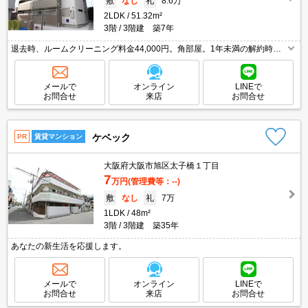
敷
なし
礼
8.6万
2LDK
51.32m²
3階
3階建 築7年
退去時、ルームクリーニング料金44,000円。角部屋。1年未満の解約時、
違約金家賃+管理費の2ヶ月分発生。追い焚き・エアコン・浴室乾燥機付き
で設備充実!。
メールで
オンライン
LINEで
お問合せ
来店
お問合せ
ケベック
PR
賃貸マンション
大阪府大阪市旭区太子橋１丁目
7
万円
(管理費等：--)
敷
なし
礼
7万
1LDK
48m²
3階
3階建 築35年
あなたの新生活を応援します。
メールで
オンライン
LINEで
お問合せ
来店
お問合せ