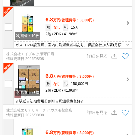
6.8
万円
(管理費等：3,000円)
敷
なし
礼
15万
2階
2DK
41.96m²
画像：10枚
ガスコンロ設置可。室内に洗濯機置場あり。保証会社加入要(月額総
支払額の60%)。
株式会社エイブル 京阪守口店
詳細を見る
情報更新日
2026/08/08
6.8
万円
(管理費等：3,000円)
敷
なし
礼
150,000円
2階
2DK
41.96m²
画像：21枚
☆駅近☆初期費用分割可☆周辺環境良好☆
株式会社エリアリサーチ ハウスモ都島店
詳細を見る
情報更新日
2026/08/08
6.8
万円
(管理費等：3,000円)