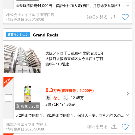
退去時清掃費44,000円。保証会社加入要(初回、月額総支払額の7
0%)。
株式会社エイブル 京阪守口店
詳細を見る
情報更新日
2026/08/08
Grand Regis
賃貸マンション
大阪メトロ千日前線/今里駅 徒歩1分
大阪府大阪市東成区大今里西１丁目
築8年
10階建
8.3
万円
(管理費等：9,000円)
敷
なし
礼
12.45万
2階
1R
34.96m²
画像：23枚
犬2匹まで飼育可。猫1匹まで飼育可。保証人不要。大和ハウスのD-
room賃貸。保証会社要（初回35,000円、月総額の1％＋800円/
株式会社エイブル 布施店
月）。インターネット無料。オートロック付きで、一人暮らしも安
詳細を見る
情報更新日
2026/08/08
心。