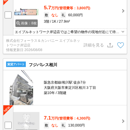
5.7
万円
(管理費等：3,800円)
敷
なし
礼
60,000円
3階
1K
27.9m²
画像：8枚
エイブルネットワーク岸辺店ではご希望の物件の現地付近にて待ち
合わせをさせていただきご内覧いただくサービスや、主要駅までの
株式会社フォーラス＆カンパニー エイブルネッ
お迎えサービスも実施中です。詳しくは「エイブルネットワーク岸
詳細を見る
トワーク岸辺店
辺店」 ０１２０－９６７－０９９にお気軽にお問合せ下さい♪
情報更新日
2026/08/08
フジパレス相川
賃貸アパート
阪急京都線/相川駅 徒歩7分
大阪府大阪市東淀川区相川３丁目
築10年
3階建
7.1
万円
(管理費等：4,300円)
敷
なし
礼
130,000円