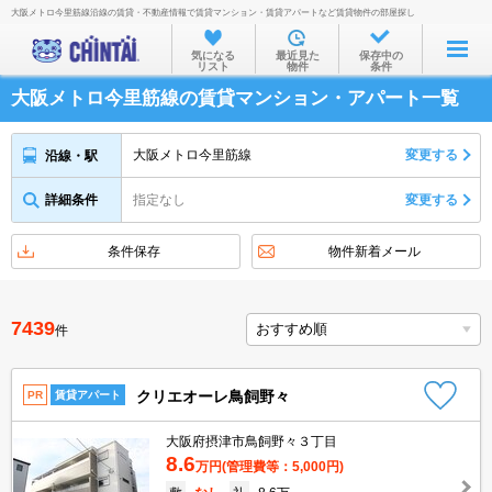
大阪メトロ今里筋線沿線の賃貸・不動産情報で賃貸マンション・賃貸アパートなど賃貸物件の部屋探し
お部屋を探す
気になる
最近見た
保存中の
リスト
物件
条件
沿線・駅から
大阪メトロ今里筋線の賃貸マンション・アパート一覧
住所から
家賃相場から
大阪メトロ今里筋線
変更する
沿線・駅
通勤通学時間から
詳細条件
指定なし
変更する
物件特集から
条件保存
物件新着メール
不動産会社から
TOP
7439
件
クリエオーレ鳥飼野々
PR
賃貸アパート
大阪府摂津市鳥飼野々３丁目
8.6
万円
(管理費等：5,000円)