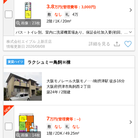
3.8
万円
(管理費等：3,000円)
敷
なし
礼
4万
2階
1K
20m²
画像：23枚
バス・トイレ別。室内に洗濯機置場あり。保証会社加入要(初回、月
額総支払額の50%)。
株式会社エイブル 上新庄店
詳細を見る
情報更新日
2026/08/08
ラクシュミー鳥飼Ｈ棟
賃貸ハイツ
大阪モノレール大阪モノ･･･/南摂津駅 徒歩16分
大阪府摂津市鳥飼西２丁目
築24年
2階建
7
万円
(管理費等：--)
敷
なし
礼
なし
1階
2DK
49.25m²
画像：14枚