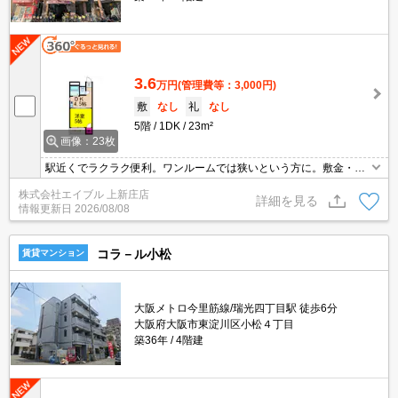
3.6
万円
(管理費等：3,000円)
敷
なし
礼
なし
5階
1DK
23m²
画像：23枚
駅近くでラクラク便利。ワンルームでは狭いという方に。敷金・礼
金０物件です！。保証会社加入要（初回25,000円、更新料10,000
株式会社エイブル 上新庄店
円/1年）。
詳細を見る
情報更新日
2026/08/08
コラ－ル小松
賃貸マンション
大阪メトロ今里筋線/瑞光四丁目駅 徒歩6分
大阪府大阪市東淀川区小松４丁目
築36年
4階建