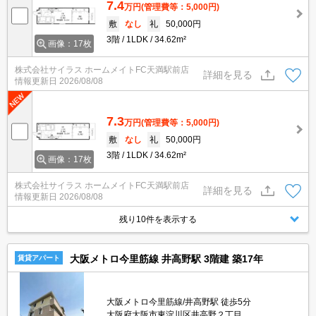
7.4
万円
(管理費等：5,000円)
敷
なし
礼
50,000円
3階
1LDK
34.62m²
画像：17枚
株式会社サイラス ホームメイトFC天満駅前店
詳細を見る
情報更新日
2026/08/08
7.3
万円
(管理費等：5,000円)
敷
なし
礼
50,000円
3階
1LDK
34.62m²
画像：17枚
株式会社サイラス ホームメイトFC天満駅前店
詳細を見る
情報更新日
2026/08/08
残り10件を表示する
大阪メトロ今里筋線 井高野駅 3階建 築17年
賃貸アパート
大阪メトロ今里筋線/井高野駅 徒歩5分
大阪府大阪市東淀川区井高野２丁目