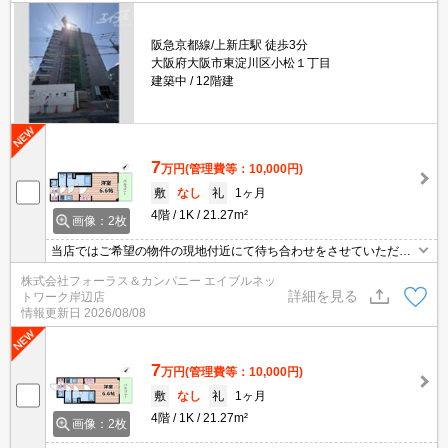
阪急京都線/上新庄駅 徒歩3分
大阪府大阪市東淀川区小松１丁目
建築中
12階建
7
万円
(管理費等：10,000円)
敷
なし
礼
1ヶ月
4階
1K
21.27m²
画像：2枚
当店ではご希望の物件の現地付近にて待ち合わせをさせていただき
ご内覧いただくサービスや、主要駅までのお迎えサービスも実施中
株式会社フォーラス＆カンパニー エイブルネッ
です。詳しくは当店 「０１２０－９６７－０９９」にお気軽にお問
詳細を見る
トワーク岸辺店
合せ下さい♪
情報更新日
2026/08/08
7
万円
(管理費等：10,000円)
敷
なし
礼
1ヶ月
4階
1K
21.27m²
画像：2枚