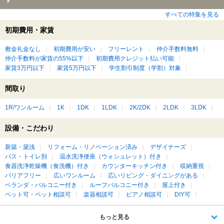
すべての特集を見る
初期費用・家賃
敷金礼金なし
初期費用が安い
フリーレント
仲介手数料無料
仲介手数料が家賃の55%以下
初期費用クレジット払い可能
家賃3万円以下
家賃5万円以下
学生割引制度（学割）対象
間取り
1R/ワンルーム
1K
1DK
1LDK
2K/2DK
2LDK
3LDK
設備・こだわり
新築・築浅
リフォーム・リノベーション済み
デザイナーズ
バス・トイレ別
温水洗浄便座（ウォシュレット）付き
食器洗浄乾燥機（食洗機）付き
カウンターキッチン付き
収納重視
バリアフリー
広いワンルーム
広いリビング・ダイニングがある
ベランダ・バルコニー付き
ルーフバルコニー付き
屋上付き
ペット可・ペット相談可
楽器相談可
ピアノ相談可
DIY可
もっと見る