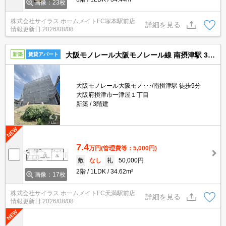
画像：23枚
株式会社サイラス ホームメイトFC塚本駅前店
詳細を見る
情報更新日
2026/08/08
大阪モノレール大阪モノレール線 南摂津駅 3階建 新築
新築
賃貸アパート
大阪モノレール大阪モノ･･･/南摂津駅 徒歩9分
大阪府摂津市一津屋１丁目
新築
3階建
7.4
万円
(管理費等：5,000円)
敷
なし
礼
50,000円
2階
1LDK
34.62m²
画像：17枚
株式会社サイラス ホームメイトFC天満駅前店
詳細を見る
情報更新日
2026/08/08