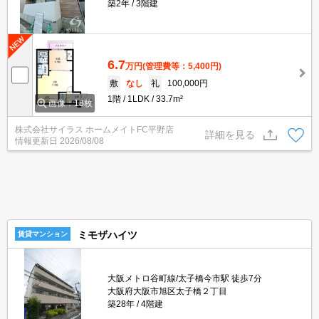
築2年
3階建
6.7
万円
(管理費等：5,400円)
敷
なし
礼
100,000円
1階
1LDK
33.7m²
画像：18枚
株式会社サイラス ホームメイトFC平野店
詳細を見る
情報更新日
2026/08/08
ミモザハイツ
賃貸マンション
大阪メトロ谷町線/太子橋今市駅 徒歩7分
大阪府大阪市旭区太子橋２丁目
築28年
4階建