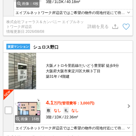
3階
1LDK
40.18m²
画像：4枚
エイブルネットワーク岸辺店ではご希望の物件の現地付近にて待ち
合わせをさせていただきご内覧いただくサービスや、主要駅までの
株式会社フォーラス＆カンパニー エイブルネッ
お迎えサービスも実施中です。詳しくは「エイブルネットワーク岸
詳細を見る
トワーク岸辺店
辺店」 ０１２０－９６７－０９９にお気軽にお問合せ下さい♪
情報更新日
2026/08/08
シュロス野口
賃貸マンション
大阪メトロ今里筋線/だいどう豊里駅 徒歩9分
大阪府大阪市東淀川区大桐３丁目
築31年
4階建
4.1
万円
(管理費等：3,000円)
敷
なし
礼
なし
3階
1DK
22.36m²
画像：16枚
エイブルネットワーク岸辺店ではご希望の物件の現地付近にて待ち
合わせをさせていただきご内覧いただくサービスや、主要駅までの