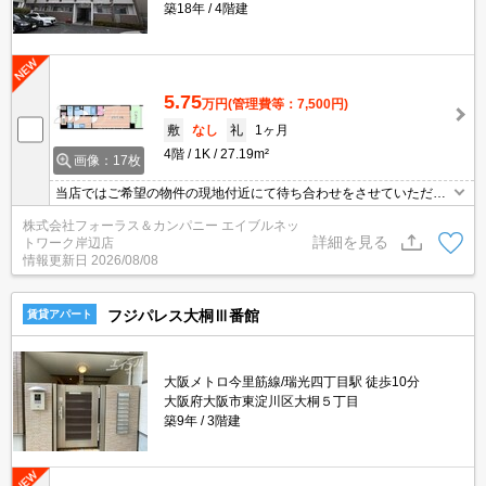
築18年
4階建
5.75
万円
(管理費等：7,500円)
敷
なし
礼
1ヶ月
4階
1K
27.19m²
画像：17枚
当店ではご希望の物件の現地付近にて待ち合わせをさせていただき
ご内覧いただくサービスや、主要駅までのお迎えサービスも実施中
株式会社フォーラス＆カンパニー エイブルネッ
です。詳しくは当店 「０１２０－９６７－０９９」にお気軽にお問
詳細を見る
トワーク岸辺店
合せ下さい♪
情報更新日
2026/08/08
フジパレス大桐Ⅲ番館
賃貸アパート
大阪メトロ今里筋線/瑞光四丁目駅 徒歩10分
大阪府大阪市東淀川区大桐５丁目
築9年
3階建