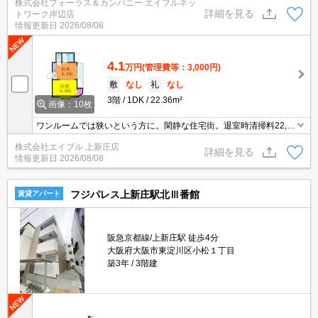
株式会社フォーラス＆カンパニー エイブルネッ
お迎えサービスも実施中です。詳しくは「エイブルネットワーク岸
詳細を見る
トワーク岸辺店
辺店」 ０１２０－９６７－０９９にお気軽にお問合せ下さい♪
情報更新日
2026/08/08
4.1
万円
(管理費等：3,000円)
敷
なし
礼
なし
3階
1DK
22.36m²
画像：10枚
ワンルームでは狭いという方に。閑静な住宅街。退室時清掃料22,0
00円。保証会社加入要（初回25,000円、年間保証料20,000円）。
株式会社エイブル 上新庄店
詳細を見る
情報更新日
2026/08/08
フジパレス上新庄駅北Ⅲ番館
賃貸アパート
阪急京都線/上新庄駅 徒歩4分
大阪府大阪市東淀川区小松１丁目
築3年
3階建