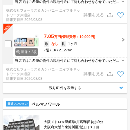
当店ではご希望の物件の現地付近にて待ち合わせをさせていただき
ご内覧いただくサービスや、主要駅までのお迎えサービスも実施中
株式会社フォーラス＆カンパニー エイブルネッ
です。詳しくは当店 「０１２０－９６７－０９９」にお気軽にお問
詳細を見る
トワーク岸辺店
合せ下さい♪
情報更新日
2026/08/08
7.05
万円
(管理費等：10,000円)
敷
なし
礼
1ヶ月
7階
1K
21.27m²
画像：2枚
当店ではご希望の物件の現地付近にて待ち合わせをさせていただき
ご内覧いただくサービスや、主要駅までのお迎えサービスも実施中
株式会社フォーラス＆カンパニー エイブルネッ
です。詳しくは当店 「０１２０－９６７－０９９」にお気軽にお問
詳細を見る
トワーク岸辺店
合せ下さい♪
情報更新日
2026/08/08
残り61件を表示する
ベルマノワール
賃貸マンション
大阪メトロ今里筋線/井高野駅 徒歩9分
大阪府大阪市東淀川区南江口３丁目