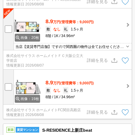
詳細を見る
情報更新日
2026/08/08
8.9
万円
(管理費等：9,000円)
敷
なし
礼
1.5ヶ月
8階
1K
34.96m²
画像：20枚
当店【賃貸専門店舗】ですので関西圏の物件は全てお任せくださ
い！どこにある物件でも当店までお気軽にお問い合わせくださいま
株式会社サイラス ホームメイトＦＣ大阪公立大
せ♪初期費用がご心配な方はクレジット決済が可能ですので安心して
詳細を見る
学前店
お部屋探し頂けます。
情報更新日
2026/08/07
8.9
万円
(管理費等：9,000円)
敷
なし
礼
1.5ヶ月
8階
1K
34.96m²
画像：19枚
株式会社サイラス ホームメイトFC関目高殿店
詳細を見る
情報更新日
2026/08/08
S-RESIDENCE上新庄beat
新築
賃貸マンション