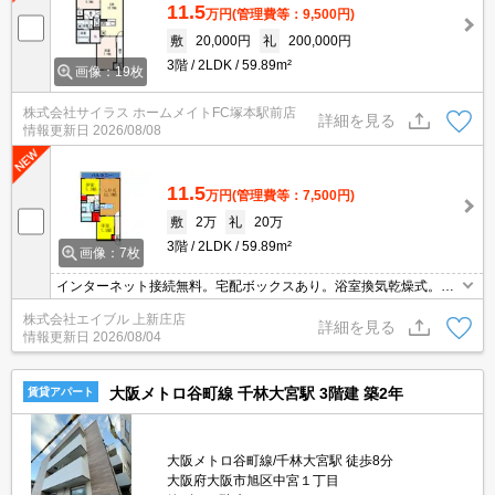
11.5
万円
(管理費等：9,500円)
敷
20,000円
礼
200,000円
3階
2LDK
59.89m²
画像：19枚
株式会社サイラス ホームメイトFC塚本駅前店
詳細を見る
情報更新日
2026/08/08
11.5
万円
(管理費等：7,500円)
敷
2万
礼
20万
3階
2LDK
59.89m²
画像：7枚
インターネット接続無料。宅配ボックスあり。浴室換気乾燥式。3
口ガスコンロ付。退去時、ルームクリーニング料金55,000円。保証
株式会社エイブル 上新庄店
会社加入要(初回保証料賃料の50%、月次保証料1.3%)。
詳細を見る
情報更新日
2026/08/04
大阪メトロ谷町線 千林大宮駅 3階建 築2年
賃貸アパート
大阪メトロ谷町線/千林大宮駅 徒歩8分
大阪府大阪市旭区中宮１丁目