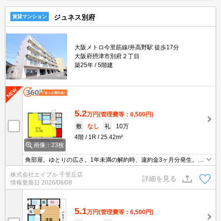
ジュネス別府
賃貸マンション
大阪メトロ今里筋線/井高野駅 徒歩17分
大阪府摂津市別府２丁目
築25年
5階建
5.2
万円
(管理費等：6,500円)
敷
なし
礼
10万
4階
1R
25.42m²
画像：23枚
角部屋。ゆとりの広さ。1年未満の解約時、違約金3ヶ月分発生。ク
ローゼット付。あなたの新生活を応援します。宅配ボックスあり。
株式会社エイブル 千里丘店
インターネット無料。防犯カメラ付きマンション。
詳細を見る
情報更新日
2026/08/08
5.1
万円
(管理費等：6,500円)