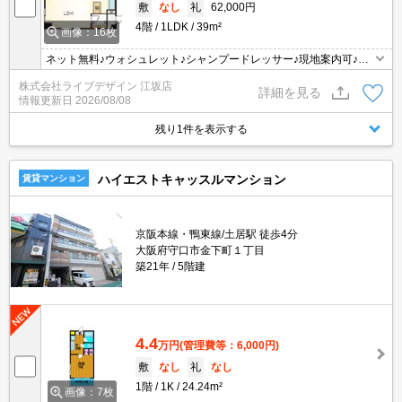
敷
なし
礼
62,000円
4階
1LDK
39m²
画像：16枚
ネット無料♪ウォシュレット♪シャンプードレッサー♪現地案内可♪オ
ンライン内見可♪
株式会社ライブデザイン 江坂店
詳細を見る
情報更新日
2026/08/08
残り1件を表示する
ハイエストキャッスルマンション
賃貸マンション
京阪本線・鴨東線/土居駅 徒歩4分
大阪府守口市金下町１丁目
築21年
5階建
4.4
万円
(管理費等：6,000円)
敷
なし
礼
なし
1階
1K
24.24m²
画像：7枚