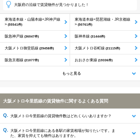
大阪府の沿線で賃貸物件が見つかりました！
東海道本線・山陽本線<JR神戸線
東海道本線<琵琶湖線・JR京都線
>
>
(55541件)
(50761件)
阪急神戸線
阪神本線
(36047件)
(31444件)
大阪メトロ御堂筋線
大阪メトロ谷町線
(29458件)
(21115件)
阪急京都線
おおさか東線
(21077件)
(19336件)
もっと見る
大阪メトロ今里筋線の賃貸物件に関するよくある質問
大阪メトロ今里筋線の賃貸物件数はどれくらいありますか？
大阪メトロ今里筋線にある各駅の家賃相場が知りたいです。ま
た、家賃を抑えても物件はありますか。