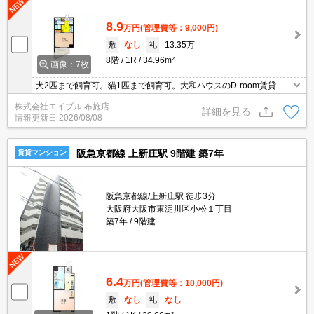
8.9
万円
(管理費等：9,000円)
敷
なし
礼
13.35万
8階
1R
34.96m²
画像：7枚
犬2匹まで飼育可。猫1匹まで飼育可。大和ハウスのD-room賃貸。I
Cロック電池2,090円(契約時)。インターネット無料。オートロッ
株式会社エイブル 布施店
ク。宅配ボックスあり。ALSOKホームセキュリティ付で安心。
詳細を見る
情報更新日
2026/08/08
阪急京都線 上新庄駅 9階建 築7年
賃貸マンション
阪急京都線/上新庄駅 徒歩3分
大阪府大阪市東淀川区小松１丁目
築7年
9階建
6.4
万円
(管理費等：10,000円)
敷
なし
礼
なし