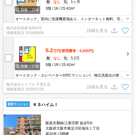
敷
なし
礼
1ヶ月
3階
1K
25.42m²
画像：15枚
オートロック。室内に洗濯機置場あり。インターネット無料。宅配
BOX完備。
株式会社拓殖 BAGUS
詳細を見る
情報更新日
2026/08/06
5.2
万円
(管理費等：6,500円)
敷
なし
礼
5.2万
5階
1R
25.42m²
画像：17枚
オートロック・エレベーター付RCマンション!。独立洗面台が便
利。
株式会社エイブル 千里丘店
詳細を見る
情報更新日
2026/07/26
ＫＳハイムⅠ
賃貸マンション
阪急京都線/上新庄駅 徒歩5分
大阪府大阪市東淀川区瑞光１丁目
築32年
5階建