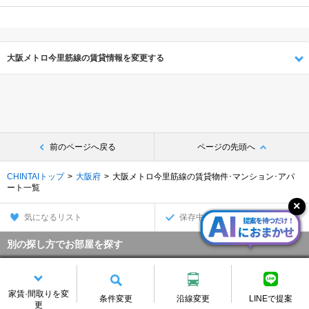
大阪メトロ今里筋線の賃貸情報を変更する
前のページへ戻る
ページの先頭へ
CHINTAIトップ
大阪府
大阪メトロ今里筋線の賃貸物件･マンション･アパ
ート一覧
気になるリスト
保存中の条件
別の探し方でお部屋を探す
沿線・駅から
住所から
家賃·間取りを変
家賃相場から
通勤通学時間から
条件変更
沿線変更
LINEで提案
更