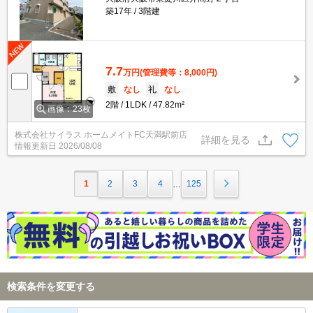
築17年
3階建
7.7
万円
(管理費等：8,000円)
敷
なし
礼
なし
2階
1LDK
47.82m²
画像：23枚
株式会社サイラス ホームメイトFC天満駅前店
詳細を見る
情報更新日
2026/08/08
1
2
3
4
125
…
検索条件を変更する