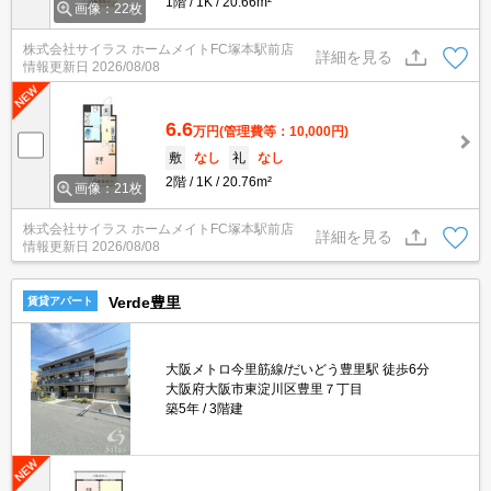
1階
1K
20.66m²
画像：22枚
株式会社サイラス ホームメイトFC塚本駅前店
詳細を見る
情報更新日
2026/08/08
6.6
万円
(管理費等：10,000円)
敷
なし
礼
なし
2階
1K
20.76m²
画像：21枚
株式会社サイラス ホームメイトFC塚本駅前店
詳細を見る
情報更新日
2026/08/08
Verde豊里
賃貸アパート
大阪メトロ今里筋線/だいどう豊里駅 徒歩6分
大阪府大阪市東淀川区豊里７丁目
築5年
3階建