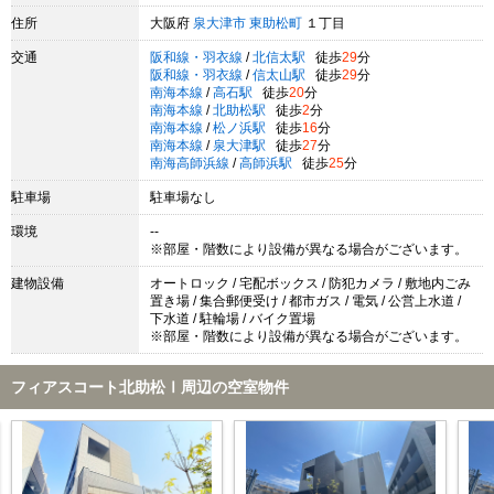
住所
大阪府
泉大津市
東助松町
１丁目
交通
阪和線・羽衣線
/
北信太駅
徒歩
29
分
阪和線・羽衣線
/
信太山駅
徒歩
29
分
南海本線
/
高石駅
徒歩
20
分
南海本線
/
北助松駅
徒歩
2
分
南海本線
/
松ノ浜駅
徒歩
16
分
南海本線
/
泉大津駅
徒歩
27
分
南海高師浜線
/
高師浜駅
徒歩
25
分
駐車場
駐車場なし
環境
--
※部屋・階数により設備が異なる場合がございます。
建物設備
オートロック / 宅配ボックス / 防犯カメラ / 敷地内ごみ
置き場 / 集合郵便受け / 都市ガス / 電気 / 公営上水道 /
下水道 / 駐輪場 / バイク置場
※部屋・階数により設備が異なる場合がございます。
フィアスコート北助松Ⅰ周辺の空室物件