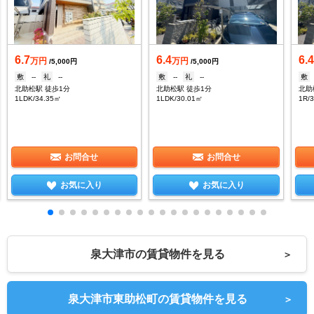
6.7
6.4
6.
万円
万円
/5,000円
/5,000円
敷
--
礼
--
敷
--
礼
--
敷
北助松駅 徒歩1分
北助松駅 徒歩1分
北助
1LDK/34.35㎡
1LDK/30.01㎡
1R/
お問合せ
お問合せ
お気に入り
お気に入り
泉大津市の賃貸物件を見る
＞
泉大津市東助松町の賃貸物件を見る
＞