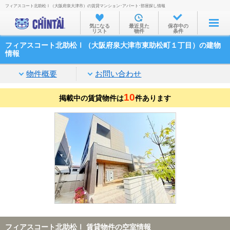
フィアスコート北助松Ⅰ（大阪府泉大津市）の賃貸マンション･アパート･部屋探し情報
お部屋を探す
気になる
最近見た
保存中の
リスト
物件
条件
沿線・駅から
フィアスコート北助松Ⅰ（大阪府泉大津市東助松町１丁目）の建物
住所から
情報
家賃相場から
物件概要
お問い合わせ
通勤通学時間から
10
掲載中の賃貸物件は
件あります
物件特集から
不動産会社から
TOP
フィアスコート北助松Ⅰ 賃貸物件の空室情報