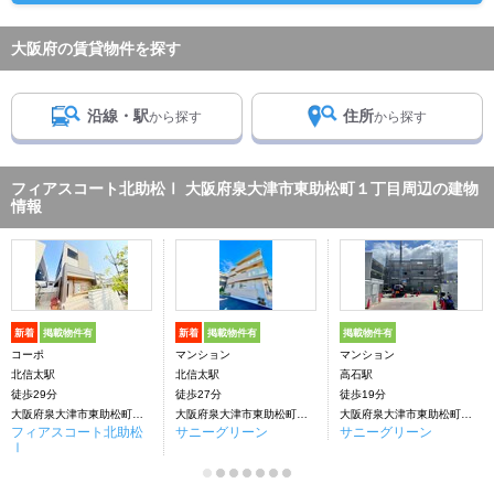
大阪府の賃貸物件を探す
沿線・駅
住所
から探す
から探す
フィアスコート北助松Ⅰ 大阪府泉大津市東助松町１丁目周辺の建物
情報
新着
掲載物件有
新着
掲載物件有
掲載物件有
コーポ
マンション
マンション
北信太駅
北信太駅
高石駅
徒歩29分
徒歩27分
徒歩19分
大阪府泉大津市東助松町１丁目
大阪府泉大津市東助松町１丁目
大阪府泉大津市東助松町１丁目
フィアスコート北助松
サニーグリーン
サニーグリーン
Ⅰ