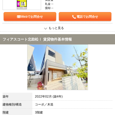
礼金 --
償却 --
Webでお問合せ
電話でお問合せ
もっと見る
フィアスコート北助松Ⅰ 賃貸物件基本情報
築年
2022年02月 (築4年)
建物種別/構造
コーポ／木造
階建
3階建