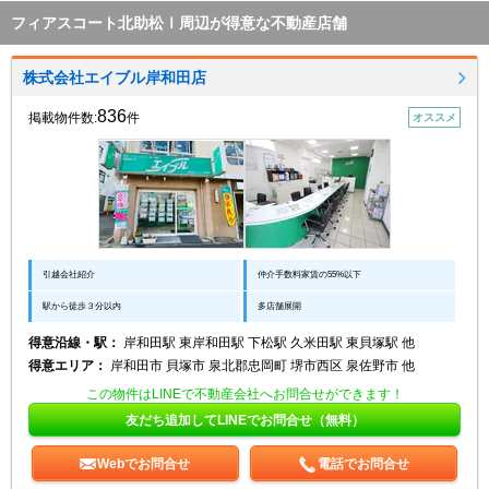
フィアスコート北助松Ⅰ周辺が得意な不動産店舗
株式会社エイブル岸和田店
836
掲載物件数:
件
オススメ
引越会社紹介
仲介手数料家賃の55%以下
駅から徒歩３分以内
多店舗展開
得意沿線・駅：
岸和田駅 東岸和田駅 下松駅 久米田駅 東貝塚駅 他
得意エリア：
岸和田市 貝塚市 泉北郡忠岡町 堺市西区 泉佐野市 他
この物件はLINEで不動産会社へお問合せができます！
友だち追加してLINEでお問合せ（無料）
Webでお問合せ
電話でお問合せ