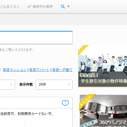
になるリスト
保存中の条件
真をご覧いただけます。
賃貸マンション
|
賃貸アパート
|
賃貸一戸建て
表示件数
1匹迄飼育可。初期費用カード払い可。