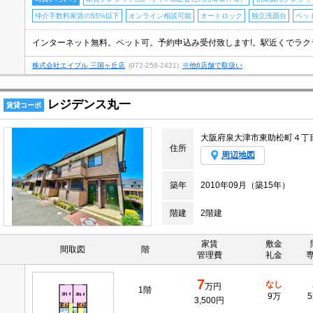
仲介手数料家賃の55%以下
オンライン相談可能
オートロック
独立洗面台
ペッ
株式会社エイブル 三国ヶ丘店
(072-258-2421)
※他6店舗で取扱い
レジデンス丸一
賃貸コーポ
大阪府泉大津市東助松町４丁
住所
周辺地図
築年
2010年09月（築15年）
階建
2階建
家賃
敷金
間取図
階
管理費
礼金
7
なし
万円
1階
9万
5
3,500円