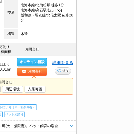
目
南海本線/北助松駅 徒歩1分
南海本線/高石駅 徒歩15分
交通
阪和線・羽衣線/北信太駅 徒歩28
分
構造
木造
間取り
お問合せ
専有面積
オンライン相談
詳細を見る
1LDK
0.01m²
追加
お問合せ
料問合せ！
周辺環境
入居可否
ト払い可（※一部条件有）
台
ペット相談可
初期費用を抑えたい人におすすめ。インターネット無料で使い放題。ペット可(犬・猫限定)。ペット飼育の場合、消臭料25,000円。ペット飼育の場合、礼金5万円増。店長オススメ。初期費用カード払い可。