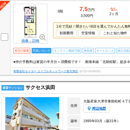
7.5
なし
万円
3階
2ヶ月
3,500円
1分で完結！聞きたい項目を選んでかんたん無
初期費用
空室情報
これと似た物件
画像：20枚
本日の新着
写真いろいろ
オンライン相談可能
角部屋
オートロック
独立洗面
有限会社セイヨー エイブルネットワーク泉大津店
(0725-33-6050)
サクセス浜田
賃貸マンション
大阪府泉大津市東助松町４丁
住所
周辺地図
築年
1995年03月（築31年）