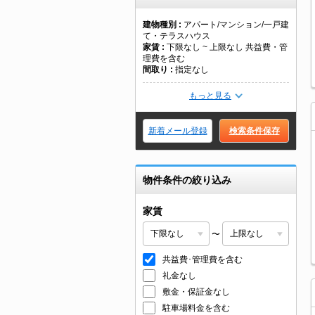
建物種別
アパート/マンション/一戸建
て・テラスハウス
家賃
下限なし ~ 上限なし 共益費・管
理費を含む
間取り
指定なし
もっと見る
新着メール登録
検索条件保存
物件条件の絞り込み
家賃
〜
共益費･管理費を含む
礼金なし
敷金・保証金なし
駐車場料金を含む