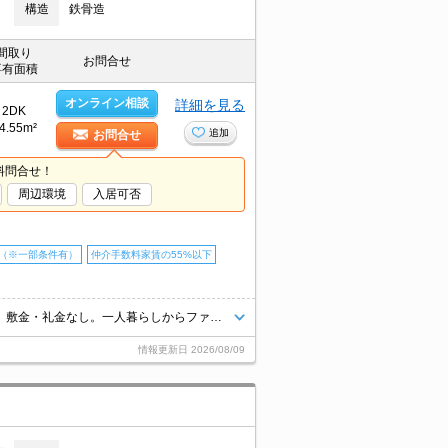
構造
鉄骨造
間取り
お問合せ
専有面積
オンライン相談
詳細を見る
2DK
4.55m²
追加
お問合せ
料問合せ！
周辺環境
入居可否
（※一部条件有）
仲介手数料家賃の55%以下
初期費用・家賃カード払い可。オンライン対応相談可。引越指定業者あり。敷金・礼金なし。一人暮らしからファミリーまで。
情報更新日
2026/08/09