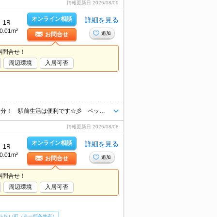
情報更新日
2026/08/09
オンライン相談
詳細を見る
1R
0.01m²
追加
お問合せ
料問合せ！
周辺環境
入居可否
●仲介手数料は家賃の半月分＋消費税です！ 南海本線「北助松駅」徒歩１分！ 駅前生活は便利です☆彡 ペットと暮らせる賃貸です♪ご相談ください お問合せお待ちしております♪
情報更新日
2026/08/08
オンライン相談
詳細を見る
1R
0.01m²
追加
お問合せ
料問合せ！
周辺環境
入居可否
ト払い可（※一部条件有）