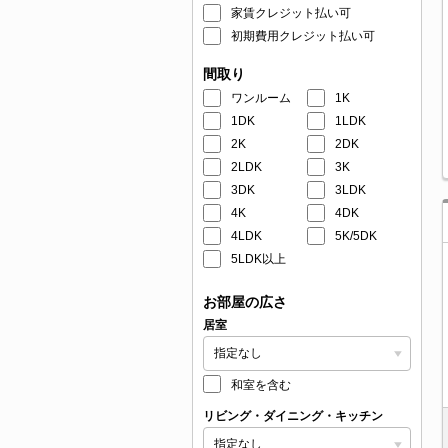
家賃クレジット払い可
初期費用クレジット払い可
間取り
ワンルーム
1K
1DK
1LDK
2K
2DK
2LDK
3K
3DK
3LDK
4K
4DK
4LDK
5K/5DK
5LDK以上
お部屋の広さ
居室
和室を含む
リビング・ダイニング・キッチン