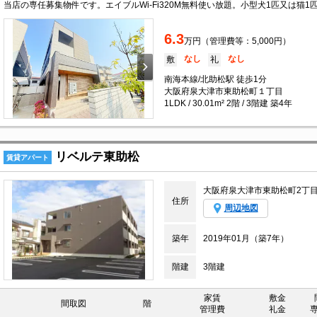
当店の専任募集物件です。エイブルWi-Fi320M無料使い放題。小型犬1匹又は猫
6.3
万円（管理費等：5,000円）
なし
なし
敷
礼
南海本線/北助松駅 徒歩1分
大阪府泉大津市東助松町１丁目
1LDK / 30.01m² 2階 / 3階建 築4年
リベルテ東助松
賃貸アパート
大阪府泉大津市東助松町2丁
住所
周辺地図
築年
2019年01月（築7年）
階建
3階建
家賃
敷金
間取図
階
管理費
礼金