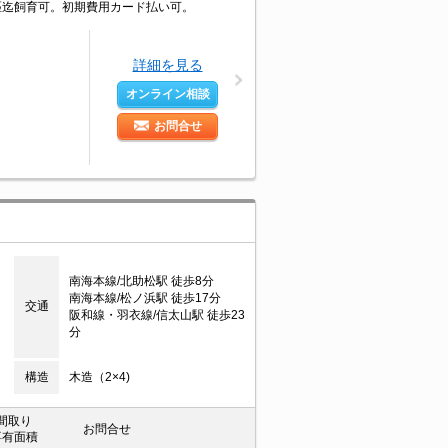
1匹迄飼育可。初期費用カード払い可。
詳細を見る
オンライン相談
お問合せ
目
南海本線/北助松駅 徒歩8分
南海本線/松ノ浜駅 徒歩17分
交通
阪和線・羽衣線/信太山駅 徒歩23
分
構造
木造（2×4)
間取り
お問合せ
専有面積