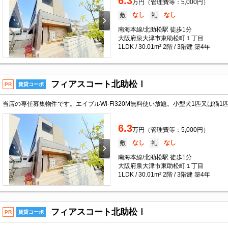
6.3
万円（管理費等：5,000円）
なし
なし
敷
礼
南海本線/北助松駅 徒歩1分
大阪府泉大津市東助松町１丁目
1LDK / 30.01m² 2階 / 3階建 築4年
フィアスコート北助松Ⅰ
PR
賃貸コーポ
当店の専任募集物件です。エイブルWi-Fi320M無料使い放題。小型犬1匹又は猫
6.3
万円（管理費等：5,000円）
なし
なし
敷
礼
南海本線/北助松駅 徒歩1分
大阪府泉大津市東助松町１丁目
1LDK / 30.01m² 2階 / 3階建 築4年
フィアスコート北助松Ⅰ
PR
賃貸コーポ