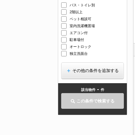
バス・トイレ別
2階以上
ペット相談可
室内洗濯機置場
エアコン付
駐車場付
オートロック
独立洗面台
その他の条件を追加する
-
該当物件
件
この条件で検索する