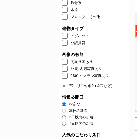
鉄骨系
木造
ブロック・その他
建物タイプ
メゾネット
分譲賃貸
画像の有無
間取り図あり
外観･内観写真あり
360° パノラマ写真あり
※一部エリア対象外(埼玉など)
情報公開日
指定なし
本日の新着
3日以内の新着
7日以内の新着
人気のこだわり条件