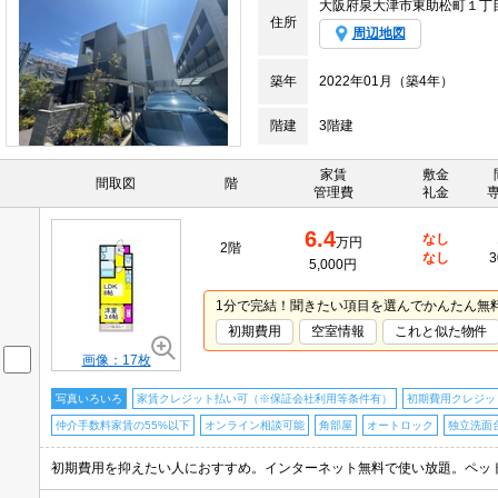
大阪府泉大津市東助松町１丁
住所
周辺地図
築年
2022年01月（築4年）
階建
3階建
家賃
敷金
間取図
階
管理費
礼金
6.4
なし
万円
2階
なし
3
5,000円
1分で完結！聞きたい項目を選んでかんたん無
初期費用
空室情報
これと似た物件
画像：17枚
写真いろいろ
家賃クレジット払い可（※保証会社利用等条件有）
初期費用クレジッ
仲介手数料家賃の55%以下
オンライン相談可能
角部屋
オートロック
独立洗面