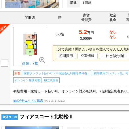
階建
3階建
家賃
敷金
間取図
階
管理費
礼金
5.2
なし
万円
3-3階
なし
4
3,000円
1分で完結！聞きたい項目を選んでかんたん無
初期費用
空室情報
これと似た物件
画像：7枚
新着
家賃クレジット払い可（※保証会社利用等条件有）
初期費用クレジット払い可
オンライン相談可能
独立洗面台
株式会社エイブル 鳳店
(072-271-3211)
フィアスコート北助松Ⅱ
賃貸コーポ