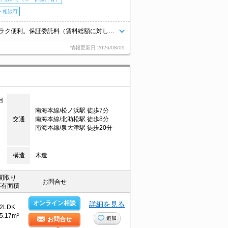
ト相談可
インターネット無料。ペット可。予約申込み受付致します!。駅近くでラクラク便利。保証委託料（賃料総額に対し、初回額50％、月額2％）。
情報更新日
2026/08/09
目
南海本線/松ノ浜駅 徒歩7分
交通
南海本線/北助松駅 徒歩8分
南海本線/泉大津駅 徒歩20分
構造
木造
間取り
お問合せ
専有面積
オンライン相談
詳細を見る
2LDK
5.17m²
追加
お問合せ