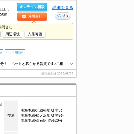
オンライン相談
詳細を見る
1LDK
50m²
追加
お問合せ
料問合せ！
周辺環境
入居可否
台
ペット相談可
●仲介手数料は家賃の半月分＋消費税です！ 南海本線「北助松駅」徒歩８分！ ペットと暮らせる賃貸です♪ご相談ください！ お問合せお待ちしております♪
情報更新日
2026/08/09
目
南海本線/北助松駅 徒歩5分
交通
南海本線/松ノ浜駅 徒歩8分
南海本線/高石駅 徒歩20分