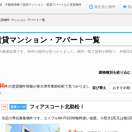
貸・不動産情報で賃貸マンション・賃貸アパートなど賃貸物件
最近見た物件
気
賃貸物件･マンション･アパート一覧
賃貸マンション・アパート一覧
の検索結果です。46件の物件が見つかりました。物件一覧で賃料や間取り、外観写
建物種別を絞り込む
46
件の賃貸物件情報が泉大津市東助松町で見つかりまし
並び替え
た
フィアスコート北助松Ⅰ
PR
賃貸コーポ
当店の専任募集物件です。エイブルWi-Fi320M無料使い放題。小型犬1匹又は猫