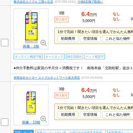
株式会社エイブル 三国ヶ丘店
(072-258-2421)
※他8店舗で取扱い
6.4
3階
なし
万円
なし
3
即入居可
5,000円
1分で完結！聞きたい項目を選んでかんたん無
初期費用
空室情報
これと似た物件
画像：2枚
オンライン相談可能
オートロック
独立洗面台
ペット相談可
有限会社セイヨー エイブルネットワーク泉大津店
(0725-33-6050)
6.4
3階
なし
万円
なし
3
即入居可
5,000円
1分で完結！聞きたい項目を選んでかんたん無
初期費用
空室情報
これと似た物件
画像：23枚
写真いろいろ
家賃クレジット払い可（※保証会社利用等条件有）
初期費用クレジッ