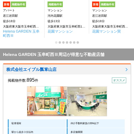
新着
掲載物件有
掲載物件有
新着
掲載物件有
アパート
マンション
マンション
若江岩田駅
河内花園駅
若江岩田駅
徒歩18分
徒歩13分
徒歩18分
大阪府東大阪市玉串町西１丁目
大阪府東大阪市玉串町西1丁目
大阪府東大阪市玉串町西１丁目
Helena GARDEN 玉串
花園マンション
花園マンション巽
町西Ⅲ
Helena GARDEN 玉串町西Ⅲ周辺が得意な不動産店舗
株式会社エイブル瓢箪山店
895
掲載物件数:
件
オススメ
駐車場有
仲介手数料家賃の55%以下
駅から徒歩３分以内
多店舗展開