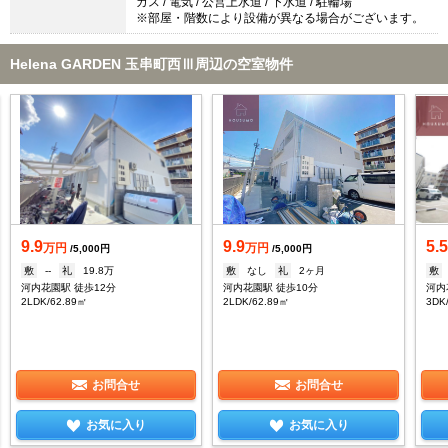
ガス / 電気 / 公営上水道 / 下水道 / 駐輪場
※部屋・階数により設備が異なる場合がございます。
Helena GARDEN 玉串町西Ⅲ周辺の空室物件
9.9
9.9
5.
万円
万円
/5,000円
/5,000円
敷
--
礼
19.8万
敷
なし
礼
2ヶ月
敷
河内花園駅 徒歩12分
河内花園駅 徒歩10分
河内
2LDK/62.89㎡
2LDK/62.89㎡
3DK
お問合せ
お問合せ
お気に入り
お気に入り