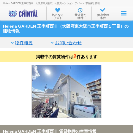
Helena GARDEN 玉串町西Ⅲ（大阪府東大阪市）の賃貸マンション･アパート･部屋探し情報
お部屋を探す
気になる
最近見た
保存中の
リスト
物件
条件
沿線・駅から
Helena GARDEN 玉串町西Ⅲ（大阪府東大阪市玉串町西１丁目）の
住所から
建物情報
家賃相場から
物件概要
お問い合わせ
通勤通学時間から
2
掲載中の賃貸物件は
件あります
物件特集から
不動産会社から
TOP
Helena GARDEN 玉串町西Ⅲ 賃貸物件の空室情報