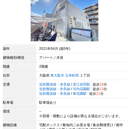
築年
2021年04月 (築5年)
建物種別/構造
アパート／木造
階建
2階建
住所
大阪府
東大阪市
玉串町西
１丁目
交通
近鉄難波線・奈良線
/
若江岩田駅
徒歩
18
分
近鉄難波線・奈良線
/
河内花園駅
徒歩
13
分
近鉄難波線・奈良線
/
東花園駅
徒歩
21
分
駐車場
駐車場あり
環境
--
※部屋・階数により設備が異なる場合がございます。
建物設備
宅配ボックス / 敷地内ごみ置き場 / 集合郵便受け / 都市