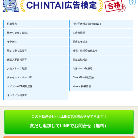
駐車場有
仲介手数料家賃の55%以下
駅から徒歩３分以内
多店舗展開
年中無休
開店10年以上
駅まで車で送迎可
社宅・寮対応物件あり
保証人不要相談可
引越会社紹介
女性スタッフ対応
入居ローン対応可
チャイルドスペース有
ChintaiNet掲載店舗
エイブルWEB掲載店舗
Woman掲載店舗
オンライン相談可
この不動産会社へはLINEでお問合せができます！
友だち追加してLINEでお問合せ（無料）