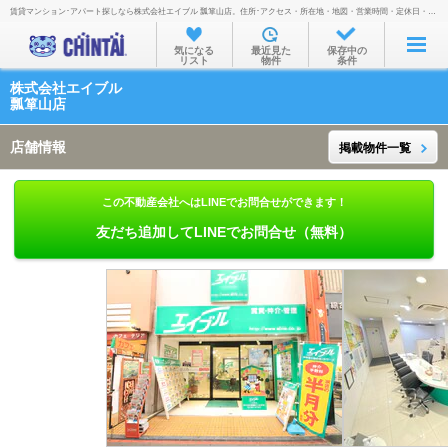
賃貸マンション･アパート探しなら株式会社エイブル 瓢箪山店。住所･アクセス・所在地・地図・営業時間・定休日・電話番号などを掲載。
お部屋を探す
気になる
最近見た
保存中の
リスト
物件
条件
沿線・駅から
株式会社エイブル
住所から
瓢箪山店
家賃相場から
店舗情報
掲載物件一覧
通勤通学時間から
この不動産会社へはLINEでお問合せができます！
物件特集から
友だち追加してLINEでお問合せ（無料）
不動産会社から
TOP