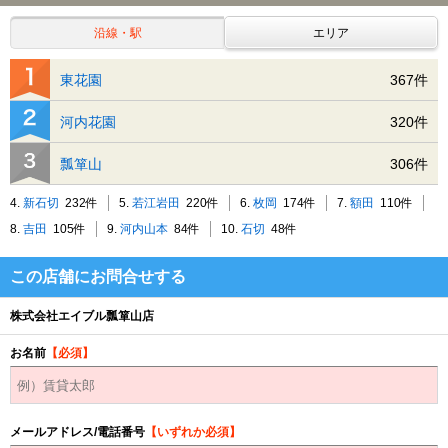
沿線・駅
エリア
東花園
367件
河内花園
320件
瓢箪山
306件
4.
新石切
232件
5.
若江岩田
220件
6.
枚岡
174件
7.
額田
110件
8.
吉田
105件
9.
河内山本
84件
10.
石切
48件
この店舗にお問合せする
株式会社エイブル瓢箪山店
お名前
【必須】
メールアドレス/電話番号
【いずれか必須】