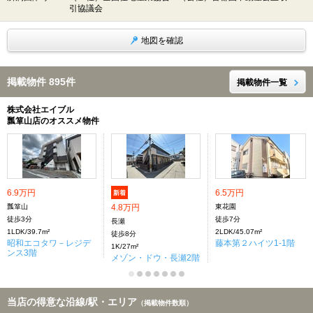
引協議会
地図を確認
掲載物件 895件
掲載物件一覧
株式会社エイブル
瓢箪山店のオススメ物件
6.9万円
6.5万円
新着
瓢箪山
4.8万円
東花園
徒歩3分
徒歩7分
長瀬
1LDK/39.7m²
2LDK/45.07m²
徒歩8分
昭和エコタワ－レジデ
藤本第２ハイツ1-1階
1K/27m²
ンス3階
メゾン・ドウ・長瀬2階
当店の得意な沿線/駅・エリア
（掲載物件数順）