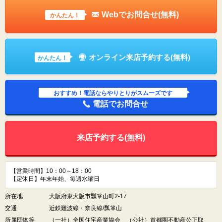
Webでお問合せ(無料)
かんたん！
オンライン来店予約する(無料)
かんたん！
おすすめ！電話ならやりとりがスムーズです
電話でお問合せ
来店予約する(無料)
【営業時間】10：00～18：00
【定休日】年末年始、毎週水曜日
所在地
大阪府東大阪市瓢箪山町2-17
交通
近鉄難波線・奈良線/瓢箪山
所属団体等
（一社）全国住宅産業協会 （公社）首都圏不動産公正取