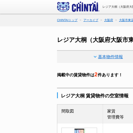
レジア大桐（大阪府大
CHINTAIトップ
アーカイブ
大阪府
大阪市東
レジア大桐（大阪府大阪市
基本物件情報
2
掲載中の賃貸物件は
件あります！
レジア大桐 賃貸物件の空室情報
間取図
家賃
管理費等