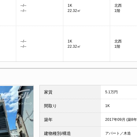
--/--
1K
北西
--/--
22.32㎡
1階
--/--
1K
北西
--/--
22.32㎡
1階
家賃
5.1万円
間取り
1K
築年
2017年09月 (築8年
建物種別/構造
アパート／木造