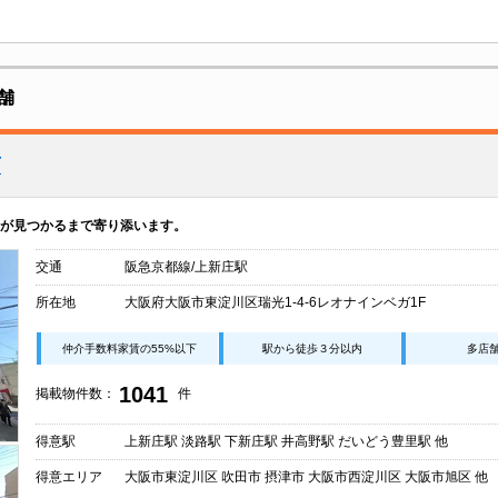
舗
店
”が見つかるまで寄り添います。
交通
阪急京都線/上新庄駅
所在地
大阪府大阪市東淀川区瑞光1-4-6レオナインベガ1F
仲介手数料家賃の55%以下
駅から徒歩３分以内
多店
1041
掲載物件数：
件
得意駅
上新庄駅 淡路駅 下新庄駅 井高野駅 だいどう豊里駅 他
得意エリア
大阪市東淀川区 吹田市 摂津市 大阪市西淀川区 大阪市旭区 他