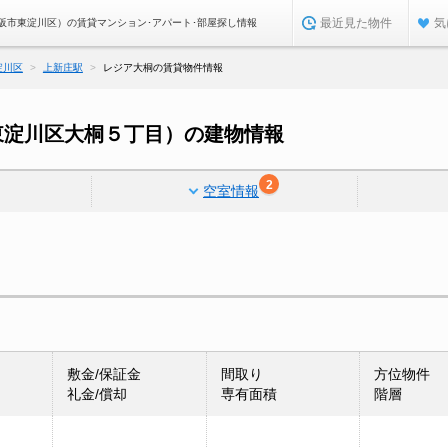
最近見た物件
気
阪市東淀川区）の賃貸マンション･アパート･部屋探し情報
淀川区
上新庄駅
レジア大桐の賃貸物件情報
東淀川区大桐５丁目）の建物情報
2
空室情報
敷金/保証金
間取り
方位物件
礼金/償却
専有面積
階層