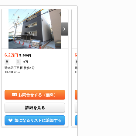
6.2
6.2
万円
万円
/3,900円
/3,900円
敷
--
礼
6万
敷
--
礼
60,000円
瑞光四丁目駅 徒歩5分
瑞光四丁目駅 徒歩6分
1K/30.45㎡
1K/30.45㎡
お問合せする（無料）
お問合せする（無料）
詳細を見る
詳細を見る
気になるリストに追加する
気になるリストに追加する