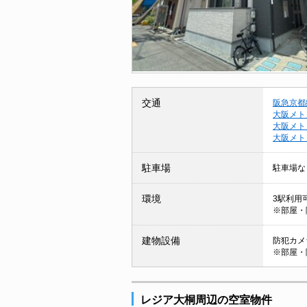
交通
阪急京都
大阪メト
大阪メト
大阪メト
駐車場
駐車場な
環境
3駅利用可
※部屋・
建物設備
防犯カメラ
※部屋・
レジア大桐周辺の空室物件