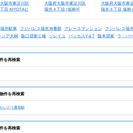
大阪市東淀川区
大阪府大阪市東淀川区
大阪府大阪市東
丁目 KIYOTAビ
瑞光４丁目 (仮称)F
瑞光４丁目 仮称
Palamedes SEAM
Plamedes SEAM
ス瑞光駅東
フジパレス瑞光Ⅻ番館
グレースマンション
フジパレス瑞
レジア大桐
阪口貸家Ｃ棟
ソレイユ
バッカスY＆T
阪本貸家
ラ・パ
件を再検索
物件を再検索
だいどう豊里駅
件を再検索