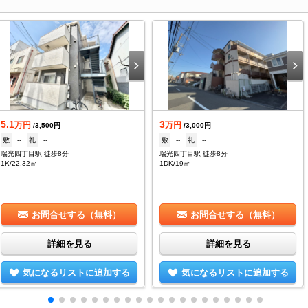
5.1
3
万円
万円
/3,500円
/3,000円
敷
--
礼
--
敷
--
礼
--
瑞光四丁目駅 徒歩8分
瑞光四丁目駅 徒歩8分
1K/22.32㎡
1DK/19㎡
お問合せする（無料）
お問合せする（無料）
詳細を見る
詳細を見る
気になるリストに追加する
気になるリストに追加する