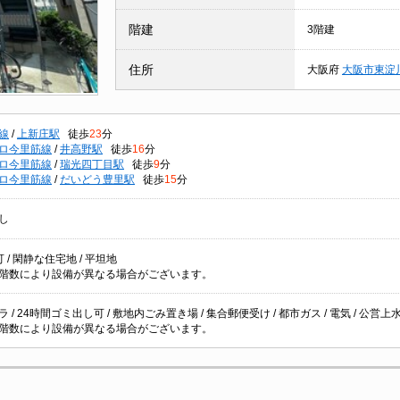
階建
3階建
住所
大阪府
大阪市東淀
線
/
上新庄駅
徒歩
23
分
ロ今里筋線
/
井高野駅
徒歩
16
分
ロ今里筋線
/
瑞光四丁目駅
徒歩
9
分
ロ今里筋線
/
だいどう豊里駅
徒歩
15
分
し
 / 閑静な住宅地 / 平坦地
階数により設備が異なる場合がございます。
 / 24時間ゴミ出し可 / 敷地内ごみ置き場 / 集合郵便受け / 都市ガス / 電気 / 公営上水道
階数により設備が異なる場合がございます。