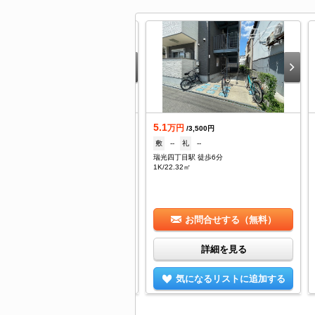
.5
5.1
万円
万円
/3,000円
/3,500円
--
礼
--
敷
--
礼
--
光四丁目駅 徒歩6分
瑞光四丁目駅 徒歩6分
/10㎡
1K/22.32㎡
お問合せする（無料）
お問合せする（無料）
詳細を見る
詳細を見る
気になるリストに追加する
気になるリストに追加する