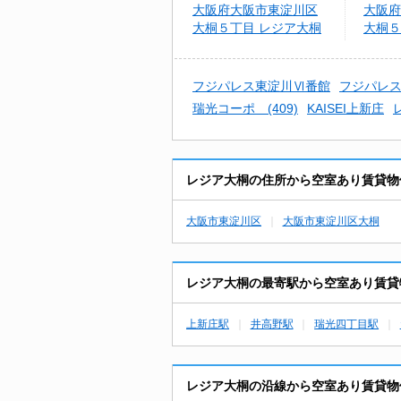
大阪府大阪市東淀川区
大阪府
大桐５丁目 レジア大桐
大桐５
ル
フジパレス東淀川Ⅵ番館
フジパレ
瑞光コーポ (409)
KAISEI上新庄
レジア大桐の住所から空室あり賃貸物
大阪市東淀川区
大阪市東淀川区大桐
レジア大桐の最寄駅から空室あり賃貸
上新庄駅
井高野駅
瑞光四丁目駅
レジア大桐の沿線から空室あり賃貸物