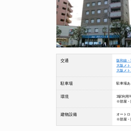
交通
阪和線・
大阪メト
大阪メト
駐車場
駐車場あ
環境
3駅利用可
※部屋・
建物設備
オートロッ
※部屋・