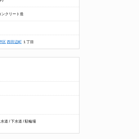
年)
コンクリート造
野区
西田辺町
１丁目
水道 / 下水道 / 駐輪場