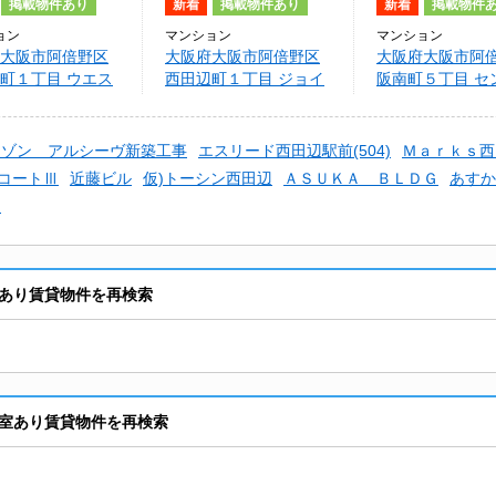
掲載物件あり
新着
掲載物件あり
新着
掲載物件
ョン
マンション
マンション
大阪市阿倍野区
大阪府大阪市阿倍野区
大阪府大阪市阿
町１丁目 ウエス
西田辺町１丁目 ジョイ
阪南町５丁目 セ
ーン阿倍野
コート家七Ｄ棟
ルコ－ト西田辺
メゾン アルシーヴ新築工事
エスリード西田辺駅前(504)
Ｍａｒｋｓ西
コートⅢ
近藤ビル
仮)トーシン西田辺
ＡＳＵＫＡ ＢＬＤＧ
あすか
辺
あり賃貸物件を再検索
室あり賃貸物件を再検索