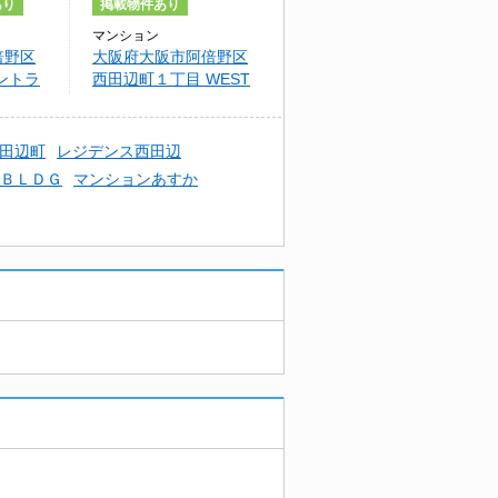
あり
掲載物件あり
マンション
倍野区
大阪府大阪市阿倍野区
ントラ
西田辺町１丁目 WEST
COCOON ABENO
田辺町
レジデンス西田辺
ＢＬＤＧ
マンションあすか