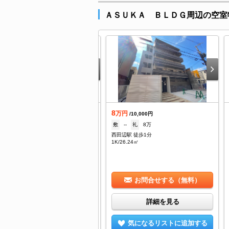
ＡＳＵＫＡ ＢＬＤＧ周辺の空室
8
着
万円
/10,000円
敷
--
礼
8万
万円
/7,000円
西田辺駅 徒歩1分
なし
礼
100,000円
1K/26.24㎡
田辺駅 徒歩1分
K/33㎡
お問合せする（無料）
お問合せする（無料）
詳細を見る
詳細を見る
気になるリストに追加する
気になるリストに追加する