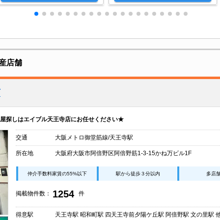
産店舗
店
屋探しはエイブル天王寺店にお任せください★
交通
大阪メトロ御堂筋線/天王寺駅
所在地
大阪府大阪市阿倍野区阿倍野筋1-3-15かね万ビル1F
仲介手数料家賃の55%以下
駅から徒歩３分以内
多店
1254
掲載物件数：
件
得意駅
天王寺駅 昭和町駅 四天王寺前夕陽ケ丘駅 阿倍野駅 文の里駅 