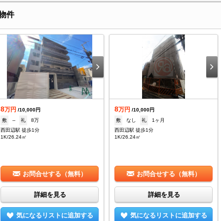
物件
8
8
万円
万円
/10,000円
/10,000円
敷
--
礼
8万
敷
なし
礼
1ヶ月
西田辺駅 徒歩1分
西田辺駅 徒歩1分
1K/26.24㎡
1K/26.24㎡
お問合せする（無料）
お問合せする（無料）
詳細を見る
詳細を見る
気になるリストに追加する
気になるリストに追加する