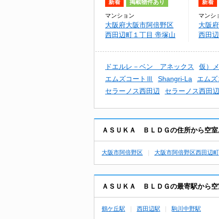
新着
掲載物件あり
新着
マンション
マンシ
大阪府大阪市阿倍野区
大阪府
西田辺町１丁目 帝塚山
西田辺
クレバ－ビルⅡ
トコク
ドエルレ－ベン アネックス
仮）
エムズコートⅢ
Shangri-La
エムズ
セラーノス西田辺
セラーノス西田
ＡＳＵＫＡ ＢＬＤＧの住所から空室
大阪市阿倍野区
大阪市阿倍野区西田辺町
ＡＳＵＫＡ ＢＬＤＧの最寄駅から空
鶴ケ丘駅
西田辺駅
駒川中野駅