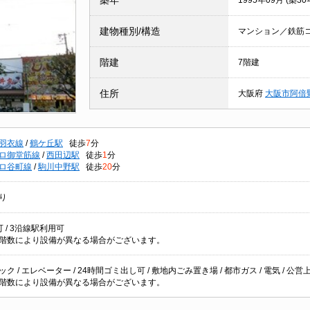
築年
1995年09月 (築30
建物種別/構造
マンション／鉄筋
階建
7階建
住所
大阪府
大阪市阿倍
羽衣線
/
鶴ケ丘駅
徒歩
7
分
ロ御堂筋線
/
西田辺駅
徒歩
1
分
ロ谷町線
/
駒川中野駅
徒歩
20
分
り
 / 3沿線駅利用可
階数により設備が異なる場合がございます。
ク / エレベーター / 24時間ゴミ出し可 / 敷地内ごみ置き場 / 都市ガス / 電気 / 公営上
階数により設備が異なる場合がございます。