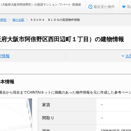
（大阪府大阪市阿倍野区）の賃貸マンション･アパート･部屋探
最近見た物件
気
倍野区
鶴ケ丘駅
ＡＳＵＫＡ ＢＬＤＧの賃貸物件情報
阪府大阪市阿倍野区西田辺町１丁目）の建物情報
件情報
お
基本情報
去から現在までCHINTAIネットに掲載のあった物件情報を元に作成した参考ペー
家賃
--
間取り
--