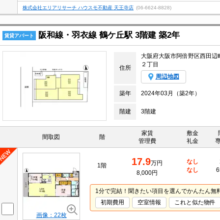
株式会社エリアリサーチ ハウスモ不動産 天王寺店
(06-6624-8828)
阪和線・羽衣線 鶴ケ丘駅 3階建 築2年
賃貸アパート
大阪府大阪市阿倍野区西田辺
２丁目
住所
周辺地図
築年
2024年03月（築2年）
階建
3階建
家賃
敷金
間取図
階
管理費
礼金
17.9
なし
万円
1階
なし
6
8,000円
1分で完結！聞きたい項目を選んでかんたん無
初期費用
空室情報
これと似た物件
画像：22枚