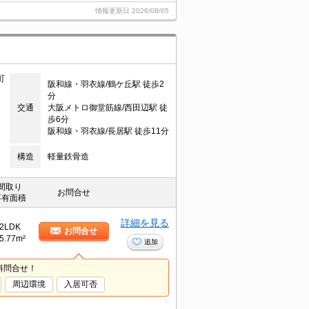
情報更新日
2026/08/05
町
阪和線・羽衣線/鶴ケ丘駅 徒歩2
分
交通
大阪メトロ御堂筋線/西田辺駅 徒
歩6分
阪和線・羽衣線/長居駅 徒歩11分
構造
軽量鉄骨造
間取り
お問合せ
専有面積
詳細を見る
2LDK
お問合せ
5.77m²
追加
料問合せ！
周辺環境
入居可否