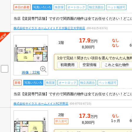
本日の新着
写真いろいろ
角部屋
オートロック
独立洗面台
ペット相談可
株式会社サイラス ホームメイトＦＣ大阪公立大学前店
(06-6115-6374)
17.9
なし
万円
1階
なし
6
8,000円
1分で完結！聞きたい項目を選んでかんたん無
初期費用
空室情報
これと似た物件
画像：22枚
新着
写真いろいろ
角部屋
オートロック
独立洗面台
ペット相談可
株式会社サイラス ホームメイトFC平野店
(06-6703-6710)
17.3
2階
なし
万円
1ヶ月
6
即入居可
8,000円