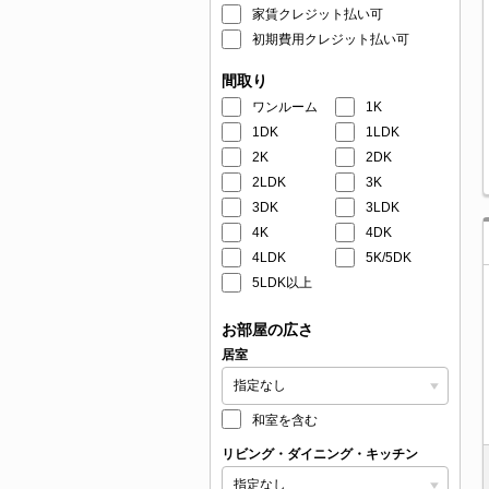
家賃クレジット払い可
初期費用クレジット払い可
間取り
ワンルーム
1K
1DK
1LDK
2K
2DK
2LDK
3K
3DK
3LDK
4K
4DK
4LDK
5K/5DK
5LDK以上
お部屋の広さ
居室
和室を含む
リビング・ダイニング・キッチン