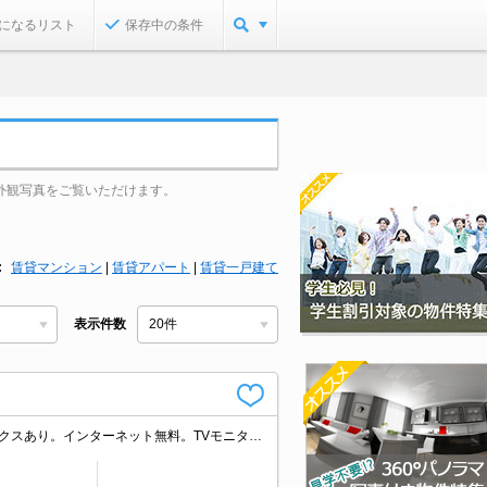
になるリスト
保存中の条件
外観写真をご覧いただけます。
賃貸マンション
|
賃貸アパート
|
賃貸一戸建て
表示件数
オートロック・エレベーター付RCマンション!。防犯カメラついてます。宅配ボックスあり。インターネット無料。TVモニターホンで安心生活を!。室内に洗濯機置場あり。ぜひお問い合わせください!。