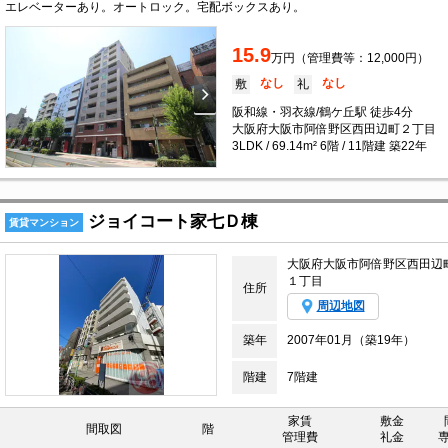
エレベーターあり。オートロック。宅配ボックスあり。
15.9
万円（管理費等：12,000円）
なし
なし
敷
礼
阪和線・羽衣線/鶴ケ丘駅 徒歩4分
大阪府大阪市阿倍野区西田辺町２丁目
3LDK / 69.14m² 6階 / 11階建 築22年
ジョイコート家七Ｄ棟
賃貸マンション
大阪府大阪市阿倍野区西田辺
１丁目
住所
周辺地図
築年
2007年01月（築19年）
階建
7階建
家賃
敷金
間取図
階
管理費
礼金