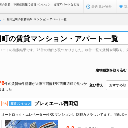
町の賃貸・不動産情報で賃貸マンション・賃貸アパートなど賃
最近見た物件
気
区
西田辺町の賃貸物件･マンション･アパート一覧
辺町の賃貸マンション・アパート一覧
パートの検索結果です。76件の物件が見つかりました。物件一覧で賃料や間取り、
建物種別を絞り込む
76
件の賃貸物件情報が大阪市阿倍野区西田辺町で見つか
並び替え
りました
プレミエール西田辺
PR
賃貸マンション