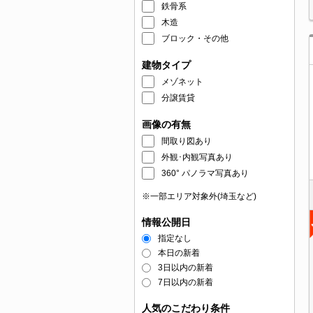
鉄骨系
木造
ブロック・その他
建物タイプ
メゾネット
分譲賃貸
画像の有無
間取り図あり
外観･内観写真あり
360° パノラマ写真あり
※一部エリア対象外(埼玉など)
情報公開日
指定なし
本日の新着
3日以内の新着
7日以内の新着
人気のこだわり条件