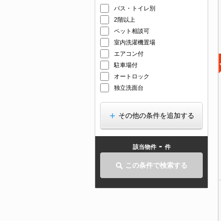
バス・トイレ別
2階以上
ペット相談可
室内洗濯機置場
エアコン付
駐車場付
オートロック
独立洗面台
その他の条件を追加する
-
該当物件
件
この条件で検索する