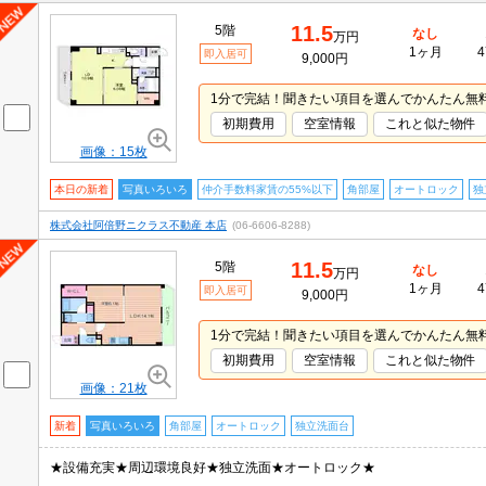
11.5
5階
なし
万円
1ヶ月
4
即入居可
9,000円
1分で完結！聞きたい項目を選んでかんたん無
初期費用
空室情報
これと似た物件
画像：15枚
本日の新着
写真いろいろ
仲介手数料家賃の55%以下
角部屋
オートロック
独
株式会社阿倍野ニクラス不動産 本店
(06-6606-8288)
11.5
5階
なし
万円
1ヶ月
4
即入居可
9,000円
1分で完結！聞きたい項目を選んでかんたん無
初期費用
空室情報
これと似た物件
画像：21枚
新着
写真いろいろ
角部屋
オートロック
独立洗面台
★設備充実★周辺環境良好★独立洗面★オートロック★