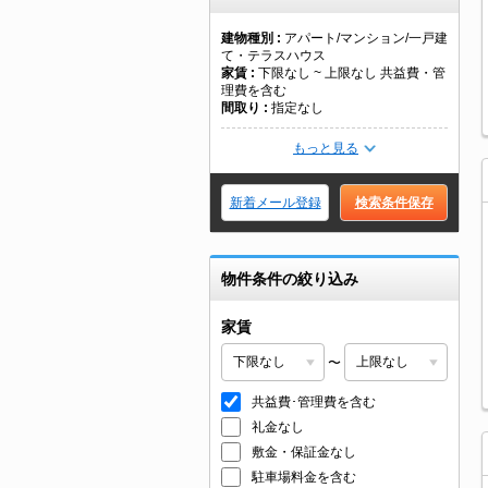
建物種別
アパート/マンション/一戸建
て・テラスハウス
家賃
下限なし ~ 上限なし 共益費・管
理費を含む
間取り
指定なし
もっと見る
新着メール登録
検索条件保存
物件条件の絞り込み
家賃
〜
共益費･管理費を含む
礼金なし
敷金・保証金なし
駐車場料金を含む