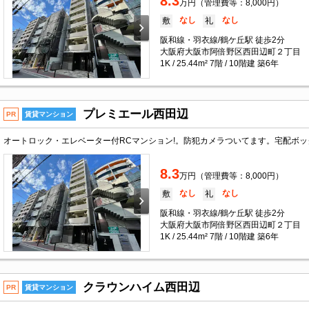
8.3
万円（管理費等：8,000円）
なし
なし
敷
礼
阪和線・羽衣線/鶴ケ丘駅 徒歩2分
大阪府大阪市阿倍野区西田辺町２丁目
1K / 25.44m² 7階 / 10階建 築6年
プレミエール西田辺
PR
賃貸マンション
8.3
万円（管理費等：8,000円）
なし
なし
敷
礼
阪和線・羽衣線/鶴ケ丘駅 徒歩2分
大阪府大阪市阿倍野区西田辺町２丁目
1K / 25.44m² 7階 / 10階建 築6年
クラウンハイム西田辺
PR
賃貸マンション