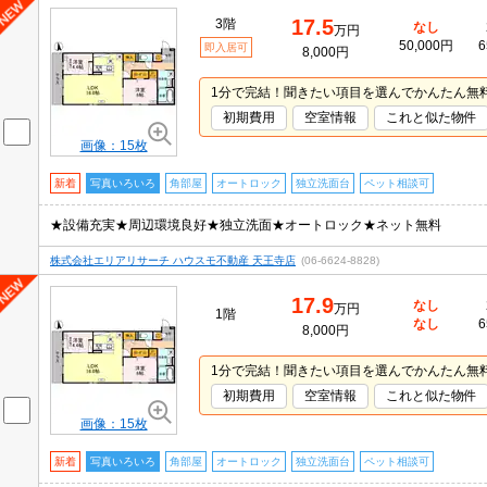
17.5
3階
なし
万円
50,000円
6
即入居可
8,000円
1分で完結！聞きたい項目を選んでかんたん無
初期費用
空室情報
これと似た物件
画像：15枚
新着
写真いろいろ
角部屋
オートロック
独立洗面台
ペット相談可
★設備充実★周辺環境良好★独立洗面★オートロック★ネット無料
株式会社エリアリサーチ ハウスモ不動産 天王寺店
(06-6624-8828)
17.9
なし
万円
1階
なし
6
8,000円
1分で完結！聞きたい項目を選んでかんたん無
初期費用
空室情報
これと似た物件
画像：15枚
新着
写真いろいろ
角部屋
オートロック
独立洗面台
ペット相談可