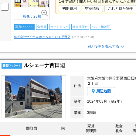
1分で完結！聞きたい項目を選んでかんたん無
初期費用
空室情報
これと似た物件
画像：23枚
写真いろいろ
角部屋
オートロック
独立洗面台
ペット相談可
株式会社サイラス ホームメイトFC平野店
(06-6703-6710)
残り3件を表示する
ルシェーナ西田辺
賃貸アパート
大阪府大阪市阿倍野区西田辺
２丁目
住所
周辺地図
築年
2024年03月（築2年）
階建
3階建
家賃
敷金
間取図
階
管理費
礼金