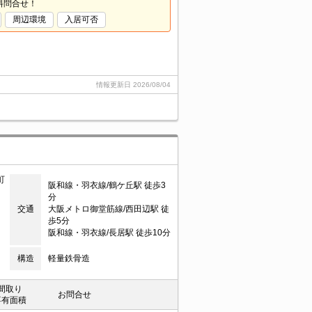
料問合せ！
周辺環境
入居可否
情報更新日
2026/08/04
町
阪和線・羽衣線/鶴ケ丘駅 徒歩3
分
交通
大阪メトロ御堂筋線/西田辺駅 徒
歩5分
阪和線・羽衣線/長居駅 徒歩10分
構造
軽量鉄骨造
間取り
お問合せ
専有面積