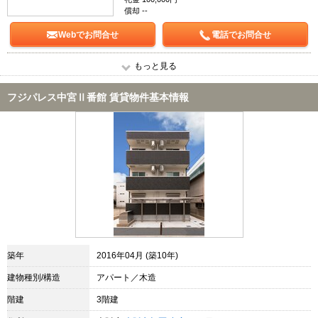
償却 --
Webでお問合せ
電話でお問合せ
もっと見る
フジパレス中宮Ⅱ番館 賃貸物件基本情報
築年
2016年04月 (築10年)
建物種別/構造
アパート／木造
階建
3階建