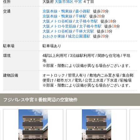
住所
大阪府
大阪市旭区
中宮
４丁目
交通
京阪本線・鴨東線
/
森小路駅
徒歩
20
分
京阪本線・鴨東線
/
千林駅
徒歩
20
分
大阪メトロ谷町線
/
太子橋今市駅
徒歩
18
分
大阪メトロ今里筋線
/
太子橋今市駅
徒歩
18
分
大阪メトロ谷町線
/
千林大宮駅
徒歩
13
分
おおさか東線
/
城北公園通駅
徒歩
20
分
駐車場
駐車場あり
環境
4駅以上利用可 / 3沿線駅利用可 / 閑静な住宅地 / 平坦
地
※部屋・階数により設備が異なる場合がございます。
建物設備
オートロック / 管理人有り / 敷地内ごみ置き場 / 集合郵
便受け / 都市ガス / 電気 / 公営上水道 / 下水道 / 駐輪場
※部屋・階数により設備が異なる場合がございます。
フジパレス中宮Ⅱ番館周辺の空室物件