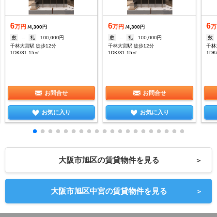
6
6
6
万円
万円
万
/4,300円
/4,300円
敷
--
礼
100,000円
敷
--
礼
100,000円
敷
千林大宮駅 徒歩12分
千林大宮駅 徒歩12分
千林
1DK/31.15㎡
1DK/31.15㎡
1DK
お問合せ
お問合せ
お気に入り
お気に入り
大阪市旭区の賃貸物件を見る
＞
大阪市旭区中宮の賃貸物件を見る
＞