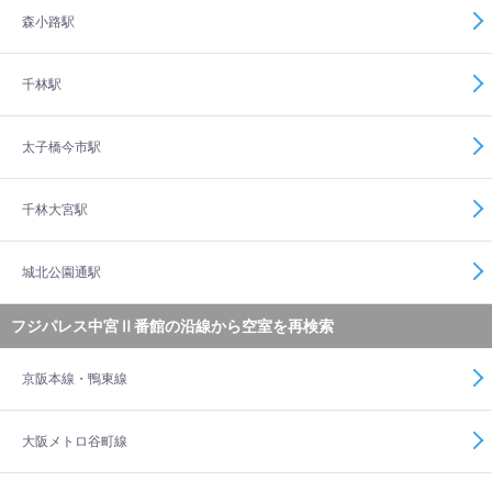
森小路駅
千林駅
太子橋今市駅
千林大宮駅
城北公園通駅
フジパレス中宮Ⅱ番館の沿線から空室を再検索
京阪本線・鴨東線
大阪メトロ谷町線