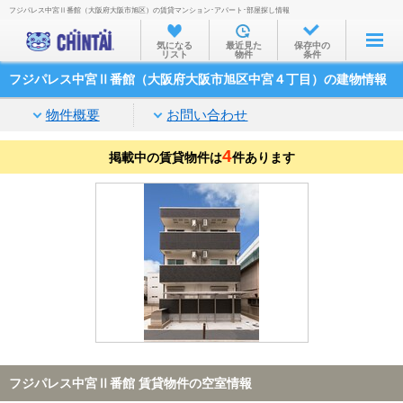
フジパレス中宮Ⅱ番館（大阪府大阪市旭区）の賃貸マンション･アパート･部屋探し情報
お部屋を探す
気になる
最近見た
保存中の
リスト
物件
条件
沿線・駅から
フジパレス中宮Ⅱ番館（大阪府大阪市旭区中宮４丁目）の建物情報
住所から
物件概要
お問い合わせ
家賃相場から
4
掲載中の賃貸物件は
通勤通学時間から
件あります
物件特集から
不動産会社から
TOP
フジパレス中宮Ⅱ番館 賃貸物件の空室情報