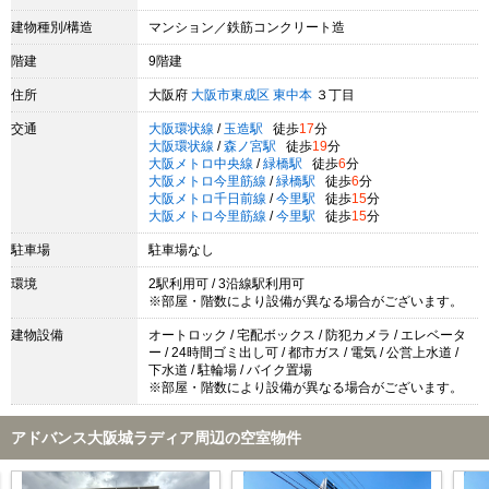
建物種別/構造
マンション／鉄筋コンクリート造
階建
9階建
住所
大阪府
大阪市東成区
東中本
３丁目
交通
大阪環状線
/
玉造駅
徒歩
17
分
大阪環状線
/
森ノ宮駅
徒歩
19
分
大阪メトロ中央線
/
緑橋駅
徒歩
6
分
大阪メトロ今里筋線
/
緑橋駅
徒歩
6
分
大阪メトロ千日前線
/
今里駅
徒歩
15
分
大阪メトロ今里筋線
/
今里駅
徒歩
15
分
駐車場
駐車場なし
環境
2駅利用可 / 3沿線駅利用可
※部屋・階数により設備が異なる場合がございます。
建物設備
オートロック / 宅配ボックス / 防犯カメラ / エレベータ
ー / 24時間ゴミ出し可 / 都市ガス / 電気 / 公営上水道 /
下水道 / 駐輪場 / バイク置場
※部屋・階数により設備が異なる場合がございます。
アドバンス大阪城ラディア周辺の空室物件