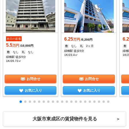
6.25
6.
本日の新着
万円
/5,200円
5.5
万円
/10,000円
敷
なし
礼
2ヶ月
敷
緑橋駅 徒歩5分
緑橋
敷
なし
礼
なし
1K/23.4㎡
1K/
緑橋駅 徒歩5分
1K/26.72㎡
お問合せ
お問合せ
お気に入り
お気に入り
大阪市東成区の賃貸物件を見る
＞