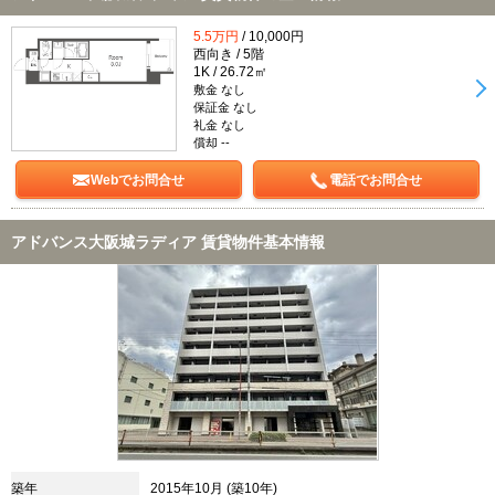
5.5万円
/ 10,000円
西向き / 5階
1K / 26.72㎡
敷金 なし
保証金 なし
礼金 なし
償却 --
Webでお問合せ
電話でお問合せ
アドバンス大阪城ラディア 賃貸物件基本情報
築年
2015年10月 (築10年)