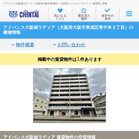
アドバンス大阪城ラディア（大阪府大阪市東成区）の賃貸マンション･アパート･部屋探し情報
お部屋を探す
気になる
最近見た
保存中の
リスト
物件
条件
沿線・駅から
アドバンス大阪城ラディア（大阪府大阪市東成区東中本３丁目）の
住所から
建物情報
家賃相場から
物件概要
お問い合わせ
通勤通学時間から
1
掲載中の賃貸物件は
件あります
物件特集から
不動産会社から
TOP
アドバンス大阪城ラディア 賃貸物件の空室情報