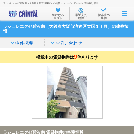
ラシュレエグゼ難波南（大阪府大阪市浪速区）の賃貸マンション･アパート･部屋探し情報
お部屋を探す
気になる
最近見た
保存中の
リスト
物件
条件
沿線・駅から
ラシュレエグゼ難波南（大阪府大阪市浪速区大国１丁目）の建物情
住所から
報
家賃相場から
物件概要
お問い合わせ
通勤通学時間から
9
掲載中の賃貸物件は
件あります
物件特集から
不動産会社から
TOP
ラシュレエグゼ難波南 賃貸物件の空室情報