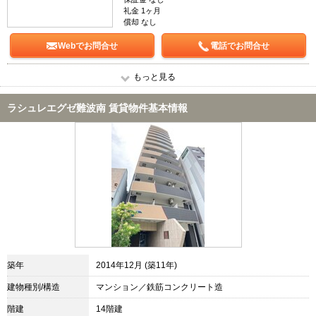
礼金 1ヶ月
償却 なし
Webでお問合せ
電話でお問合せ
もっと見る
ラシュレエグゼ難波南 賃貸物件基本情報
築年
2014年12月 (築11年)
建物種別/構造
マンション／鉄筋コンクリート造
階建
14階建