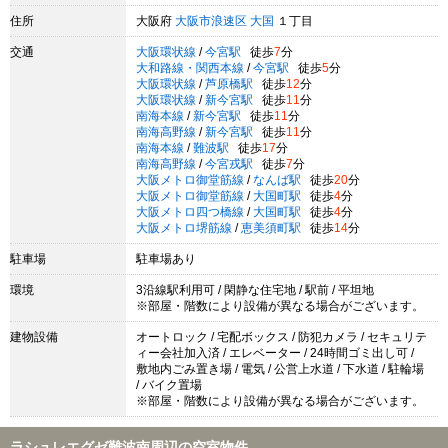
住所
大阪府
大阪市浪速区
大国
１丁目
交通
大阪環状線
/
今宮駅
徒歩
7
分
大和路線・関西本線
/
今宮駅
徒歩
5
分
大阪環状線
/
芦原橋駅
徒歩
12
分
大阪環状線
/
新今宮駅
徒歩
11
分
南海本線
/
新今宮駅
徒歩
11
分
南海高野線
/
新今宮駅
徒歩
11
分
南海本線
/
難波駅
徒歩
17
分
南海高野線
/
今宮戎駅
徒歩
7
分
大阪メトロ御堂筋線
/
なんば駅
徒歩
20
分
大阪メトロ御堂筋線
/
大国町駅
徒歩
4
分
大阪メトロ四つ橋線
/
大国町駅
徒歩
4
分
大阪メトロ堺筋線
/
恵美須町駅
徒歩
14
分
駐車場
駐車場あり
環境
3沿線駅利用可 / 閑静な住宅地 / 駅前 / 平坦地
※部屋・階数により設備が異なる場合がございます。
建物設備
オートロック / 宅配ボックス / 防犯カメラ / セキュリテ
ィー会社加入済 / エレベーター / 24時間ゴミ出し可 /
敷地内ごみ置き場 / 電気 / 公営上水道 / 下水道 / 駐輪場
/ バイク置場
※部屋・階数により設備が異なる場合がございます。
ラシュレエグゼ難波南周辺の空室物件