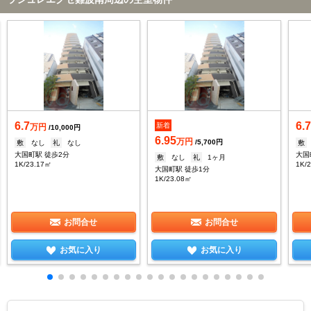
6.7
6.
新着
万円
/10,000円
6.95
万円
/5,700円
敷
なし
礼
なし
敷
大国町駅 徒歩2分
大国
敷
なし
礼
1ヶ月
1K/23.17㎡
1K/
大国町駅 徒歩1分
1K/23.08㎡
お問合せ
お問合せ
お気に入り
お気に入り