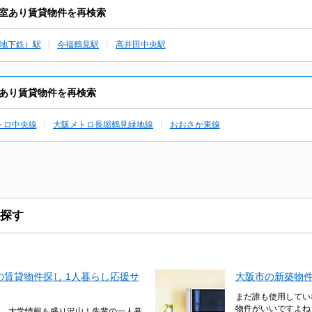
室あり賃貸物件を再検索
地下鉄）駅
今福鶴見駅
高井田中央駅
あり賃貸物件を再検索
トロ中央線
大阪メトロ長堀鶴見緑地線
おおさか東線
探す
賃貸物件探し 1人暮らし応援サ
大阪市の新築物
まだ誰も使用してい
物件がいいですよね
、大学情報も盛り沢山！先輩の一人暮