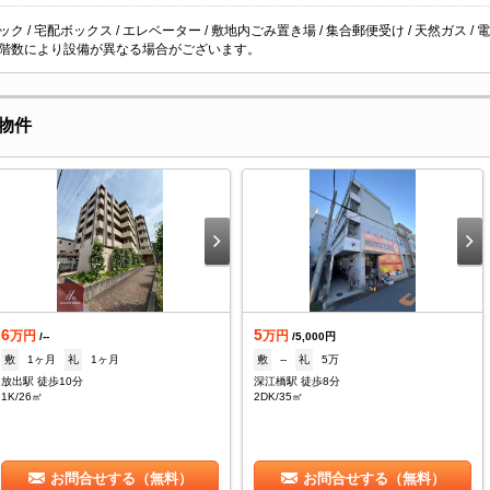
ク / 宅配ボックス / エレベーター / 敷地内ごみ置き場 / 集合郵便受け / 天然ガス / 電気
階数により設備が異なる場合がございます。
物件
6
5
万円
万円
/--
/5,000円
敷
1ヶ月
礼
1ヶ月
敷
--
礼
5万
放出駅 徒歩10分
深江橋駅 徒歩8分
1K/26㎡
2DK/35㎡
お問合せする（無料）
お問合せする（無料）