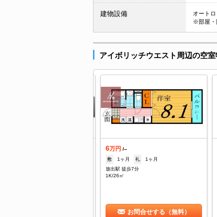
建物設備
オートロッ
※部屋・
アイボリッチウエスト周辺の空室
6
築
万円
/--
7.3
敷
1ヶ月
礼
1ヶ月
万円
/10,000円
放出駅 徒歩7分
--
礼
380,000円
1K/26㎡
出駅 徒歩10分
DK/74.74㎡
お問合せする（無料）
お問合せする（無料）