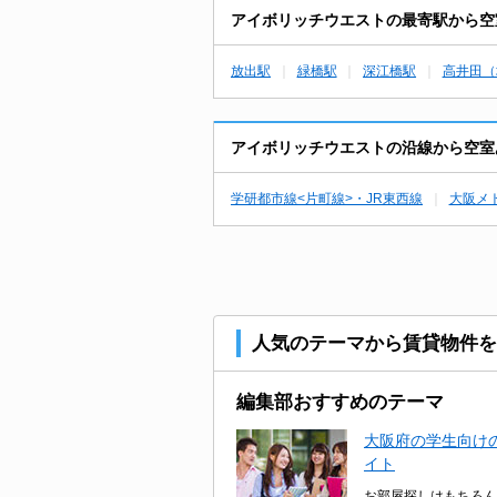
アイボリッチウエストの最寄駅から空
放出駅
緑橋駅
深江橋駅
高井田（
アイボリッチウエストの沿線から空室
学研都市線<片町線>・JR東西線
大阪メ
人気のテーマから賃貸物件を
編集部おすすめのテーマ
大阪府の学生向けの
イト
お部屋探しはもちろん