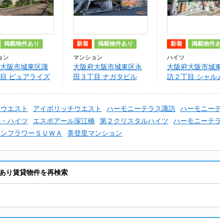
掲載物件あり
新着
掲載物件あり
新着
掲載物件
ョン
マンション
ハイツ
大阪市城東区諏
大阪府大阪市城東区永
大阪府大阪市城
目 ピュアライズ
田３丁目 ナガタビル
訪２丁目 シャル
橋
チウエスト
アイボリッチウエスト
ハーモニーテラス諏訪
ハーモニー
ル・ハイツ
エスポアール深江橋
第２クリスタルハイツ
ハーモニーテ
ーンフラワーＳＵＷＡ
美登里マンション
あり賃貸物件を再検索