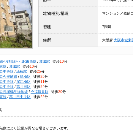
築年
1997年01月 (築29
建物種別/構造
マンション／鉄筋
階建
7階建
住所
大阪府
大阪市城東
線<片町線>・JR東西線
/
放出駅
徒歩
10
分
東線
/
放出駅
徒歩
10
分
ロ中央線
/
緑橋駅
徒歩
25
分
ロ今里筋線
/
緑橋駅
徒歩
25
分
ロ中央線
/
深江橋駅
徒歩
11
分
ロ中央線
/
高井田駅
徒歩
24
分
ロ長堀鶴見緑地線
/
今福鶴見駅
徒歩
20
分
東線
/
高井田中央駅
徒歩
22
分
り
階数により設備が異なる場合がございます。