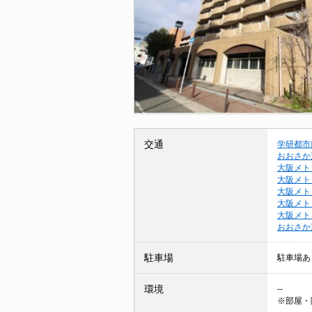
交通
学研都市
おおさか
大阪メト
大阪メト
大阪メト
大阪メト
大阪メト
おおさか
駐車場
駐車場あ
環境
--
※部屋・