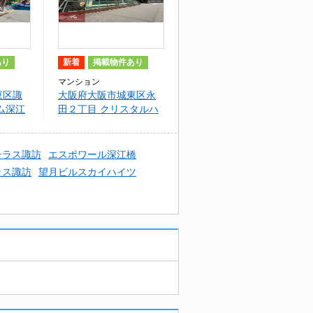
あり
新着
掲載物件あり
マンション
東区諏
大阪府大阪市城東区永
ム深江
田２丁目 クリスタルハ
イツ
テラス諏訪
エスポワール深江橋
ラス諏訪
望月ビルスカイハイツ