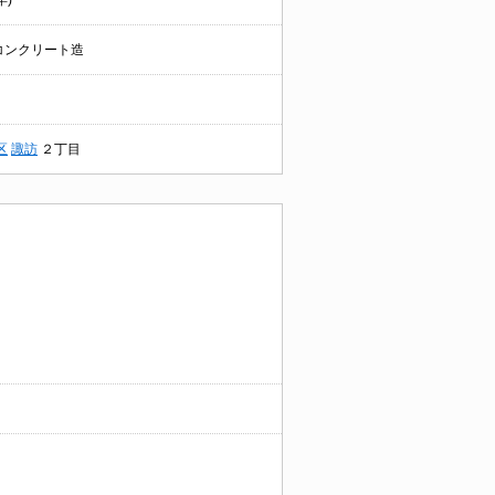
年)
コンクリート造
区
諏訪
２丁目