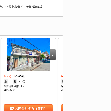
 / 公営上水道 / 下水道 / 駐輪場
4.2
6
万円
万円
/3,000円
/5,000円
敷
--
礼
4.2万
敷
--
礼
6万
深江橋駅 徒歩12分
深江橋駅 徒歩8分
2DK/30㎡
2DK/40㎡
お問合せする（無料）
お問合せする（無料）