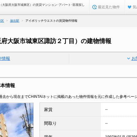
（大阪府大阪市城東区）の賃貸マンション･アパート･部屋探し
最近見た物件
気
東区
放出駅
アイボリッチウエストの賃貸物件情報
阪府大阪市城東区諏訪２丁目）の建物情報
件情報
お
基本情報
去から現在までCHINTAIネットに掲載のあった物件情報を元に作成した参考ペー
家賃
--
間取り
--